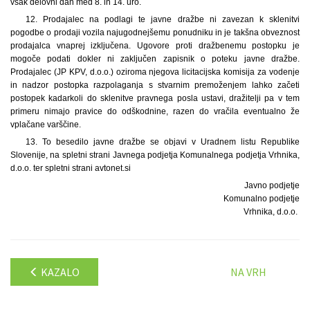
vsak delovni dan med 8. in 14. uro.
12. Prodajalec na podlagi te javne dražbe ni zavezan k sklenitvi
pogodbe o prodaji vozila najugodnejšemu ponudniku in je takšna obveznost
prodajalca vnaprej izključena. Ugovore proti dražbenemu postopku je
mogoče podati dokler ni zaključen zapisnik o poteku javne dražbe.
Prodajalec (JP KPV, d.o.o.) oziroma njegova licitacijska komisija za vodenje
in nadzor postopka razpolaganja s stvarnim premoženjem lahko začeti
postopek kadarkoli do sklenitve pravnega posla ustavi, dražitelji pa v tem
primeru nimajo pravice do odškodnine, razen do vračila eventualno že
vplačane varščine.
13. To besedilo javne dražbe se objavi v Uradnem listu Republike
Slovenije, na spletni strani Javnega podjetja Komunalnega podjetja Vrhnika,
d.o.o. ter spletni strani avtonet.si
Javno podjetje
Komunalno podjetje
Vrhnika, d.o.o.
KAZALO
NA VRH