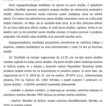
Izbor najugodnejšega dražitelja se opravi na javni dražbi. Z vplačilom
varščine dražitelj sprejme razpisne pogoje dražbe ter obveznost pristopiti k
dražbi. Izklicna vrednost vozila oziroma vsaka nadaljnja cena se izkliče
trikrat. Če noben od udeležencev javne dražbe navedene cene ne zviša pred
tretjim izklicem, se šteje, da je sprejeta tista cena, ki je bila izklicana trikrat.
Ko je cena izklicana trikrat, oseba, ki vodi javno dražbo, ugotovi, komu in po
kakšni ceni je bil predmet javne dražbe prodan in kupca pozove k podpisu
pogodbe. Na dražbi uspe dražitelj, ki je ponudil najvišjo ceno.
Najugodnejšemu dražitelju posamične premičnine se varščina všteje v
kupnino, ostalim dražiteljem se vrne brezobrestno v roku 14 dni po končani
dražbi.
10. Dražitelji se morajo najpozneje do 12.55 ure na dan javne dražbe
osebno oglasiti na kraju javne dražbe. Na javni dražbi lahko sodeluje pravna
in fizična oseba, ki v skladu s pravnim redom Republike Slovenije lahko
postane lastnik vozila ter se pravočasno in pravilno prijavi, in sicer tako, da
najpozneje do 6. 8. 2018 do 11. ure na naslov: JP KPV, d.o.o., informacijska
pisarna, Pot na Tojnice 40, 1360 Vrhnika, v zaprti ovojnici s pripisom »3.
Javna dražba – LADOG« predloži naslednje dokumente:
– potrdilo o plačani varščini, iz katerega je razviden predmet nakupa in
priloženo celotno številko TRR računa za primer vračila varščine,
– davčno številko za fizične osebe oziroma identifikacijsko številko za
DDV za pravne osebe,