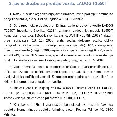
3. javno dražbo za prodajo vozila: LADOG T1550T
1. Naziv in sedež organizatorja javne dražbe: Javno podjetje Komunalno
podjetje Vrhnika, d.o.o., Pot na Tojnice 40, 1360 Vrhnika.
2. Opis predmeta prodaje: premičnina, rabljeno delovno vozilo LADOG
T1550T, inventarna številka: 02284, znamka: Ladog, tip, model: T1550T,
komercialna oznaka: T1550T, številka šasije: W09TNH2078NL16684, datum
prve registracije: 18. 11. 2008, vrsta vozila: delovno vozilo, oblika
nadgradnje: za komunalno čiščenje, moč motorja (kW): 107, vrsta goriva:
dizel, masa vozila (v kg): 3.200, največja dovoljena masa (kg) 6.500, število
km 43.943, barva: S2M, oranžna, specialno smetarsko vozilo ima naslednje
priključke: metla s sesalcem, keson, posipalec, plug, reg. št. LJ NF-682.
3. Vrsta pravnega posla, ki je predmet dražbe: prodaja premičnine iz 2.
točke se izvede po načelu »videno-kupljeno«, zato kupec nima pravice
uveljavljati kasnejših reklamacij. S kupcem (najugodnejšim dražiteljem) se
sklene kupoprodajna pogodba za vozilo.
4. Izklicna cena in najnižji znesek višanja: izklicna cena za LADOG
T1550T je 17.510,40 EUR brez DDV in 21.362,69 EUR z DDV; najnižji
znesek višanja izklicne cene pri draženju je 100,00 EUR.
5. Kraj javne dražbe: javna dražba bo potekala v prostorih Javnega
podjetja Komunalnega podjetja Vrhnika, d.o.o., Pot na Tojnice 40, 1360
Vrhnika.