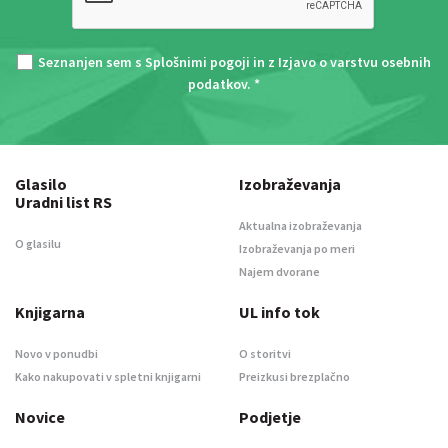
Seznanjen sem s
Splošnimi pogoji
in z
Izjavo o varstvu osebnih
podatkov
. *
Glasilo
Izobraževanja
Uradni list RS
Aktualna izobraževanja
O glasilu
Izobraževanja po meri
Najem dvorane
Knjigarna
UL info tok
Novo v ponudbi
O storitvi
Kako nakupovati v spletni knjigarni
Preizkusi brezplačno
Novice
Podjetje