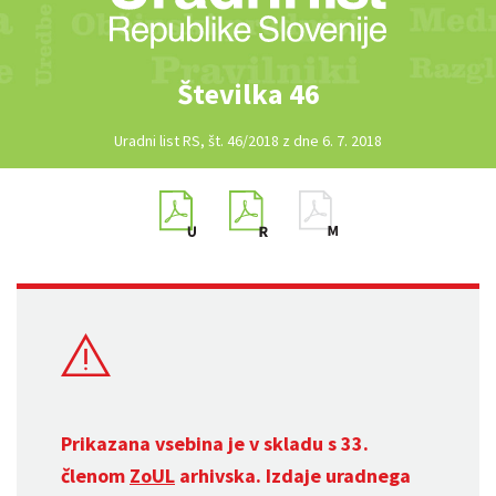
Številka 46
Uradni list RS, št. 46/2018 z dne 6. 7. 2018
Prikazana vsebina je v skladu s 33.
členom
ZoUL
arhivska. Izdaje uradnega