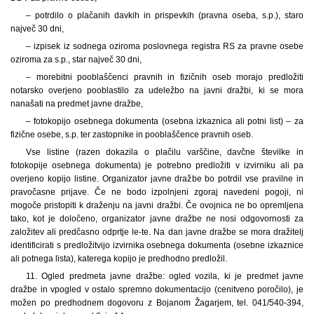
– potrdilo o plačanih davkih in prispevkih (pravna oseba, s.p.), staro
največ 30 dni,
– izpisek iz sodnega oziroma poslovnega registra RS za pravne osebe
oziroma za s.p., star največ 30 dni,
– morebitni pooblaščenci pravnih in fizičnih oseb morajo predložiti
notarsko overjeno pooblastilo za udeležbo na javni dražbi, ki se mora
nanašati na predmet javne dražbe,
– fotokopijo osebnega dokumenta (osebna izkaznica ali potni list) – za
fizične osebe, s.p. ter zastopnike in pooblaščence pravnih oseb.
Vse listine (razen dokazila o plačilu varščine, davčne številke in
fotokopije osebnega dokumenta) je potrebno predložiti v izvirniku ali pa
overjeno kopijo listine. Organizator javne dražbe bo potrdil vse pravilne in
pravočasne prijave. Če ne bodo izpolnjeni zgoraj navedeni pogoji, ni
mogoče pristopiti k draženju na javni dražbi. Če ovojnica ne bo opremljena
tako, kot je določeno, organizator javne dražbe ne nosi odgovornosti za
založitev ali predčasno odprtje le-te. Na dan javne dražbe se mora dražitelj
identificirati s predložitvijo izvirnika osebnega dokumenta (osebne izkaznice
ali potnega lista), katerega kopijo je predhodno predložil.
11. Ogled predmeta javne dražbe: ogled vozila, ki je predmet javne
dražbe in vpogled v ostalo spremno dokumentacijo (cenitveno poročilo), je
možen po predhodnem dogovoru z Bojanom Žagarjem, tel. 041/540-394,