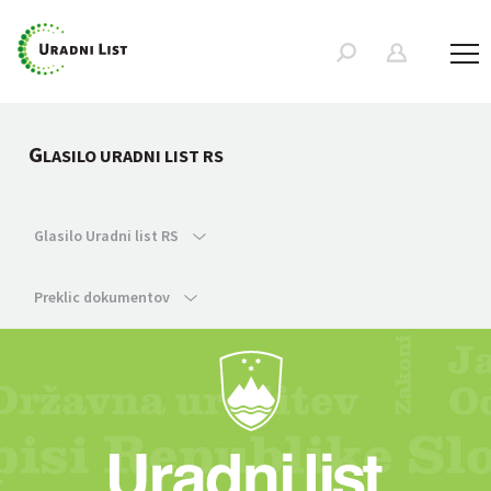
G
LASILO URADNI LIST RS
Glasilo Uradni list RS
Preklic dokumentov