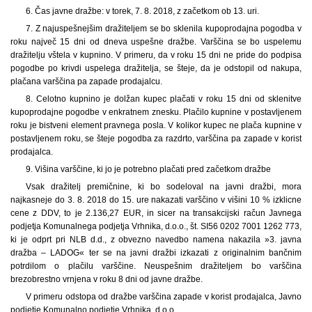
6. Čas javne dražbe: v torek, 7. 8. 2018, z začetkom ob 13. uri.
7. Z najuspešnejšim dražiteljem se bo sklenila kupoprodajna pogodba v
roku največ 15 dni od dneva uspešne dražbe. Varščina se bo uspelemu
dražitelju vštela v kupnino. V primeru, da v roku 15 dni ne pride do podpisa
pogodbe po krivdi uspelega dražitelja, se šteje, da je odstopil od nakupa,
plačana varščina pa zapade prodajalcu.
8. Celotno kupnino je dolžan kupec plačati v roku 15 dni od sklenitve
kupoprodajne pogodbe v enkratnem znesku. Plačilo kupnine v postavljenem
roku je bistveni element pravnega posla. V kolikor kupec ne plača kupnine v
postavljenem roku, se šteje pogodba za razdrto, varščina pa zapade v korist
prodajalca.
9. Višina varščine, ki jo je potrebno plačati pred začetkom dražbe
Vsak dražitelj premičnine, ki bo sodeloval na javni dražbi, mora
najkasneje do 3. 8. 2018 do 15. ure nakazati varščino v višini 10 % izklicne
cene z DDV, to je 2.136,27 EUR, in sicer na transakcijski račun Javnega
podjetja Komunalnega podjetja Vrhnika, d.o.o., št. SI56 0202 7001 1262 773,
ki je odprt pri NLB d.d., z obvezno navedbo namena nakazila »3. javna
dražba – LADOG« ter se na javni dražbi izkazati z originalnim bančnim
potrdilom o plačilu varščine. Neuspešnim dražiteljem bo varščina
brezobrestno vrnjena v roku 8 dni od javne dražbe.
V primeru odstopa od dražbe varščina zapade v korist prodajalca, Javno
podjetje Komunalno podjetje Vrhnika, d.o.o.