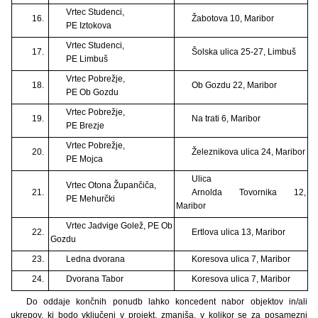
Vrtec Studenci,
16.
Žabotova 10, Maribor
PE Iztokova
Vrtec Studenci,
17.
Šolska ulica 25-27, Limbuš
PE Limbuš
Vrtec Pobrežje,
18.
Ob Gozdu 22, Maribor
PE Ob Gozdu
Vrtec Pobrežje,
19.
Na trati 6, Maribor
PE Brezje
Vrtec Pobrežje,
20.
Železnikova ulica 24, Maribor
PE Mojca
Ulica
Vrtec Otona Župančiča,
21.
Arnolda Tovornika 12,
PE Mehurčki
Maribor
Vrtec Jadvige Golež, PE Ob
22.
Ertlova ulica 13, Maribor
Gozdu
23.
Ledna dvorana
Koresova ulica 7, Maribor
24.
Dvorana Tabor
Koresova ulica 7, Maribor
Do oddaje končnih ponudb lahko koncedent nabor objektov in/ali
ukrepov, ki bodo vključeni v projekt, zmanjša, v kolikor se za posamezni