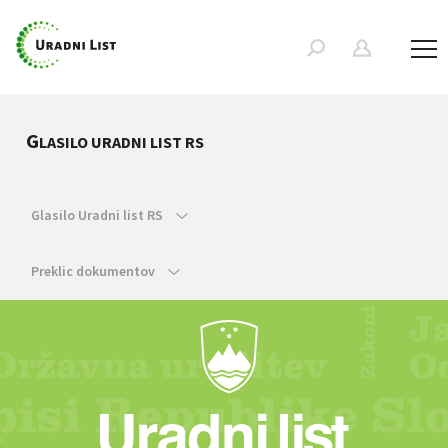
G
LASILO URADNI LIST RS
Glasilo Uradni list RS
Preklic dokumentov