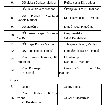
6.
OŠ Maksa Durjave Maribor
Ruška cesta 13, Maribor
7.
OŠ Slave Klavore Maribor
Štrekljeva ulica 31, Maribor
OŠ Franca Rozmana
8.
Kersnikova ulica 10, Maribor
Staneta Maribor
9.
OŠ Malečnik
Malečnik 61, Malečnik
OŠ Prežihovega Voranca
Gosposvetska
10.
Maribor
cesta 10, Maribor
11.
OŠ Draga Kobala Maribor
Tolstojeva ulica 3, Maribor
12.
OŠ Rada Robiča Limbuš
Limbuška cesta 62, Limbuš
Vrtec Tezno Maribor, PE
Ulica heroja
13.
Pedenjped
Nandeta 3, Maribor
Vrtec Pobrežje,
Cesta XIV. divizije 14a,
14.
PE Grinič
Maribor
Sklop 2:
Št.
Objekt
Naslov objekta
Vrtec Borisa Pečeta
15.
Maribor,
Na Gaj 4, Besternica
PE Bresternica