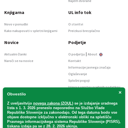
Najem dvorane
Knjigarna
UL info tok
Novo v ponudbi
O storitvi
Kako nakupovati v spletni knjigarni
Preizkusi brezplačno
Novice
Podjetje
|
Aktualni članki
O podjetju
About
Naroči se na novice
Kontakt
Informacije javnega značaja
Oglaševanje
Splošni pogoji
Izjava o varstvu osebnih podatkov
×
E-dražbe
Obvestilo
Z uveljavitvijo
novega zakona (ZOUL)
se je
izdajanje uradnega
lista s 1. 3. 2026 preneslo
neposredno
na Službo Vlade
Republike Slovenije za zakonodajo
. Od tega datuma bodo vse
objave dostopne izključno v elektronski obliki na spletišču
Pravnega informacijskega sistema Republike Slovenije (PISRS),
Uradni list d. o. o. – v likvidaciji / Vse pravice pridržane.
tiskana izdaja pa se z 28. 2. 2026 ukinja.