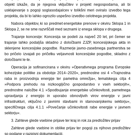
objekt izkaže, da je njegova vključitev v projekt negospodarna, ali bi
usklajevanje s pogoji soglasodajalcev v tolikšni meri oviralo izvedbo tega
projekta, da bi to lahko ogrozilo uspešno izvedbo celotnega projekta.
Nabora objektov, ki so predmet energetske prenove v okviru Sklopa 1 in
Sklopa 2, se ne sme razvrščati med seznami iz enega sklopa v drugega.
Trajanje koncesije: Koncesija se podeli za največ 20 let, pri čemer se
trajanje lahko podaljša skladno z določbami ZJZP, koncesijskega akta in
sklenjene koncesijske pogodbe. Razmerje javno-zasebnega partnerstva se
bo pričelo izvajati po pričetku veljavnosti koncesijske pogodbe, skladno z
določbami le-te.
Operacija je sofinancirana v okviru »Operativnega programa Evropske
kohezijske politike za obdobje 2014–2020«, prednostne osi 4 »Trajnostna
raba in proizvodnja energije ter pametna omrežja«, tematskega cilja 4
»Podpora prehodu na nizkoogljično gospodarstvo v vseh sektorjih«,
prednostne naložbe 4.1 »Spodbujanje energetske učinkovitosti, pametnega
upravljanja z energijo in uporabo obnovljivih virov energije v javni
infrastrukturi, vključno z javnimi stavbami in stanovanjskemu sektorju«,
specifičnega cilja 4.1.1 »Povečanje učinkovitosti rabe energije v javnem
sektorju«.
3. Zahteve glede vsebine prijave ter kraj in rok za predložitev prijav
Zahteve glede vsebine in oblike prijav ter pogoji za njihovo predložitev
so podane v razpisni dokumentaciji.