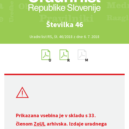
Številka 46
Uradni list RS, št. 46/2018 z dne 6. 7. 2018
Prikazana vsebina je v skladu s 33.
členom
ZoUL
arhivska. Izdaje uradnega