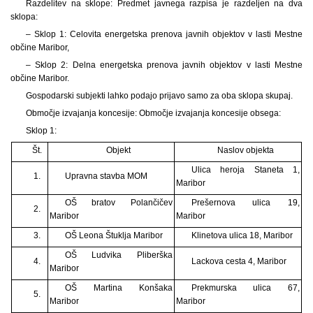
Razdelitev na sklope: Predmet javnega razpisa je razdeljen na dva
sklopa:
– Sklop 1: Celovita energetska prenova javnih objektov v lasti Mestne
občine Maribor,
– Sklop 2: Delna energetska prenova javnih objektov v lasti Mestne
občine Maribor.
Gospodarski subjekti lahko podajo prijavo samo za oba sklopa skupaj.
Območje izvajanja koncesije: Območje izvajanja koncesije obsega:
Sklop 1:
Št.
Objekt
Naslov objekta
Ulica heroja Staneta 1,
1.
Upravna stavba MOM
Maribor
OŠ bratov Polančičev
Prešernova ulica 19,
2.
Maribor
Maribor
3.
OŠ Leona Štuklja Maribor
Klinetova ulica 18, Maribor
OŠ Ludvika Pliberška
4.
Lackova cesta 4, Maribor
Maribor
OŠ Martina Konšaka
Prekmurska ulica 67,
5.
Maribor
Maribor