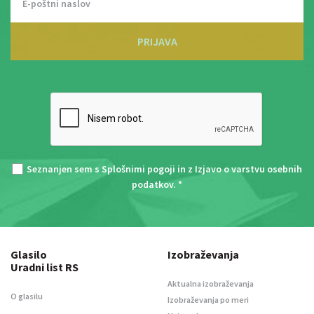
PRIJAVA
Seznanjen sem s
Splošnimi pogoji
in z
Izjavo o varstvu osebnih
podatkov
. *
Glasilo
Izobraževanja
Uradni list RS
Aktualna izobraževanja
O glasilu
Izobraževanja po meri