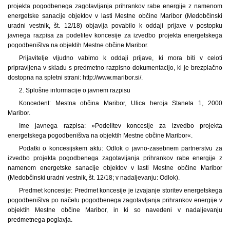
projekta pogodbenega zagotavljanja prihrankov rabe energije z namenom
energetske sanacije objektov v lasti Mestne občine Maribor (Medobčinski
uradni vestnik, št. 12/18) objavlja povabilo k oddaji prijave v postopku
javnega razpisa za podelitev koncesije za izvedbo projekta energetskega
pogodbeništva na objektih Mestne občine Maribor.
Prijavitelje vljudno vabimo k oddaji prijave, ki mora biti v celoti
pripravljena v skladu s predmetno razpisno dokumentacijo, ki je brezplačno
dostopna na spletni strani: http://www.maribor.si/.
2. Splošne informacije o javnem razpisu
Koncedent: Mestna občina Maribor, Ulica heroja Staneta 1, 2000
Maribor.
Ime javnega razpisa: »Podelitev koncesije za izvedbo projekta
energetskega pogodbeništva na objektih Mestne občine Maribor«.
Podatki o koncesijskem aktu: Odlok o javno-zasebnem partnerstvu za
izvedbo projekta pogodbenega zagotavljanja prihrankov rabe energije z
namenom energetske sanacije objektov v lasti Mestne občine Maribor
(Medobčinski uradni vestnik, št. 12/18; v nadaljevanju: Odlok).
Predmet koncesije: Predmet koncesije je izvajanje storitev energetskega
pogodbeništva po načelu pogodbenega zagotavljanja prihrankov energije v
objektih Mestne občine Maribor, in ki so navedeni v nadaljevanju
predmetnega poglavja.