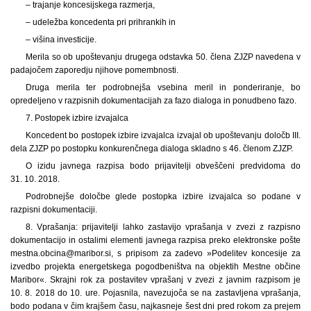
– trajanje koncesijskega razmerja,
– udeležba koncedenta pri prihrankih in
– višina investicije.
Merila so ob upoštevanju drugega odstavka 50. člena ZJZP navedena v
padajočem zaporedju njihove pomembnosti.
Druga merila ter podrobnejša vsebina meril in ponderiranje, bo
opredeljeno v razpisnih dokumentacijah za fazo dialoga in ponudbeno fazo.
7. Postopek izbire izvajalca
Koncedent bo postopek izbire izvajalca izvajal ob upoštevanju določb III.
dela ZJZP po postopku konkurenčnega dialoga skladno s 46. členom ZJZP.
O izidu javnega razpisa bodo prijavitelji obveščeni predvidoma do
31. 10. 2018.
Podrobnejše določbe glede postopka izbire izvajalca so podane v
razpisni dokumentaciji.
8. Vprašanja: prijavitelji lahko zastavijo vprašanja v zvezi z razpisno
dokumentacijo in ostalimi elementi javnega razpisa preko elektronske pošte
mestna.obcina@maribor.si, s pripisom za zadevo »Podelitev koncesije za
izvedbo projekta energetskega pogodbeništva na objektih Mestne občine
Maribor«. Skrajni rok za postavitev vprašanj v zvezi z javnim razpisom je
10. 8. 2018 do 10. ure. Pojasnila, navezujoča se na zastavljena vprašanja,
bodo podana v čim krajšem času, najkasneje šest dni pred rokom za prejem