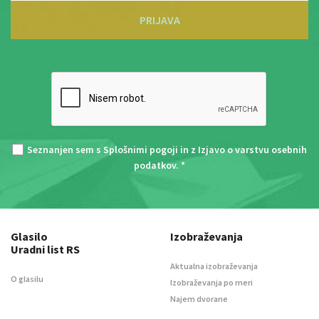
PRIJAVA
Seznanjen sem s
Splošnimi pogoji
in z
Izjavo o varstvu osebnih
podatkov
. *
Glasilo
Izobraževanja
Uradni list RS
Aktualna izobraževanja
O glasilu
Izobraževanja po meri
Najem dvorane