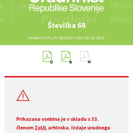
Številka 68
Uradni list RS, št. 68/2018 z dne 26. 10. 2018
Prikazana vsebina je v skladu s 33.
členom
ZoUL
arhivska. Izdaje uradnega