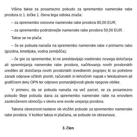
Višina takse za posamezno pobudo za spremembo namenske rabe
prostora iz 1. točke 1. člena tega odloka znaša:
– za spremembo osnovne namenske rabe prostora 80,00 EUR;
– za spremembo podrobnejše namenske rabe prostora 50,00 EUR.
Takse se ne plača:
– če se pobuda nanaša na spremembo namenske rabe v primarno rabo
(gozdna, kmetijska, vodna zemljišča);
– če gre za spremembe, ki ne predstavljajo vsebinsko novega določanja
ali spreminjanja namenske rabe prostora, načrtovanja novih prostorskih
ureditev ali določanja novih prostorskih izvedbenih pogojev, ki so potrebne
zaradi odprave očitnih pisnih, računskih in tehničnih napak v tekstualnem ali
grafičnem delu OPN ter odpravo pomanjkljivosti glede njegove oblike.
V primeru, da se pobuda nanaša na več parcel, se za posamezno
pobudo šteje pobuda dana za spremembo namenske rabe na enovitem
zaokroženem območju v okviru ene enote urejanja prostora.
Taksna obveznost nastane ob vložitvi pobude za spremembo namenske
rabe prostora. V kolikor taksa ni plačana, se pobude ne obravnava.
3. člen