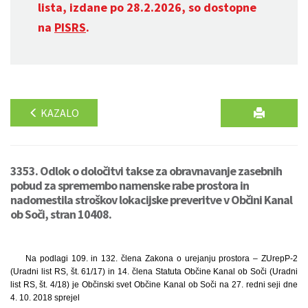
lista, izdane po 28.2.2026, so dostopne
na
PISRS
.
KAZALO
3353. Odlok o določitvi takse za obravnavanje zasebnih
pobud za spremembo namenske rabe prostora in
nadomestila stroškov lokacijske preveritve v Občini Kanal
ob Soči, stran 10408.
Na podlagi 109. in 132. člena Zakona o urejanju prostora – ZUrepP-2
(Uradni list RS, št. 61/17) in 14. člena Statuta Občine Kanal ob Soči (Uradni
list RS, št. 4/18) je Občinski svet Občine Kanal ob Soči na 27. redni seji dne
4. 10. 2018 sprejel