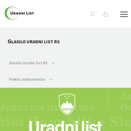
G
LASILO URADNI LIST RS
Glasilo Uradni list RS
Preklic dokumentov