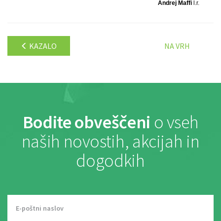
Andrej Maffi
l.r.
KAZALO
NA VRH
Bodite obveščeni
o vseh
naših novostih, akcijah in
dogodkih