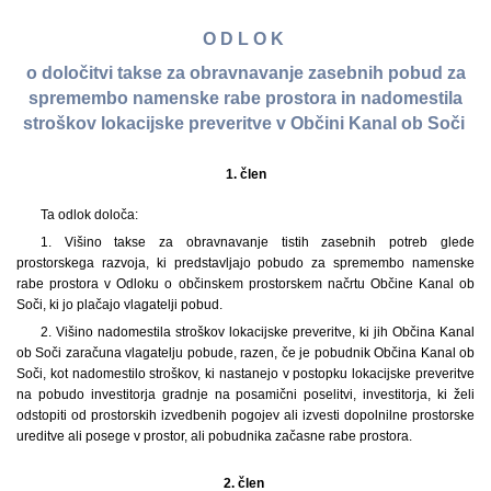
O D L O K
o določitvi takse za obravnavanje zasebnih pobud za
spremembo namenske rabe prostora in nadomestila
stroškov lokacijske preveritve v Občini Kanal ob Soči
1.
člen
Ta odlok določa:
1. Višino takse za obravnavanje tistih zasebnih potreb glede
prostorskega razvoja, ki predstavljajo pobudo za spremembo namenske
rabe prostora v Odloku o občinskem prostorskem načrtu Občine Kanal ob
Soči, ki jo plačajo vlagatelji pobud.
2. Višino nadomestila stroškov lokacijske preveritve, ki jih Občina Kanal
ob Soči zaračuna vlagatelju pobude, razen, če je pobudnik Občina Kanal ob
Soči, kot nadomestilo stroškov, ki nastanejo v postopku lokacijske preveritve
na pobudo investitorja gradnje na posamični poselitvi, investitorja, ki želi
odstopiti od prostorskih izvedbenih pogojev ali izvesti dopolnilne prostorske
ureditve ali posege v prostor, ali pobudnika začasne rabe prostora.
2. člen