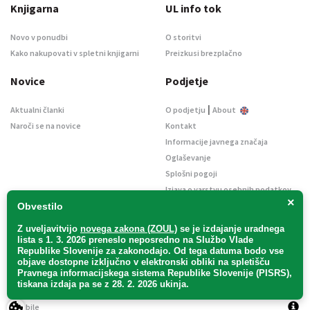
Knjigarna
UL info tok
Novo v ponudbi
O storitvi
Kako nakupovati v spletni knjigarni
Preizkusi brezplačno
Novice
Podjetje
|
Aktualni članki
O podjetju
About
Naroči se na novice
Kontakt
Informacije javnega značaja
Oglaševanje
Splošni pogoji
Izjava o varstvu osebnih podatkov
×
E-dražbe
Obvestilo
Z uveljavitvijo
novega zakona (ZOUL)
se je
izdajanje uradnega
lista s 1. 3. 2026 preneslo
neposredno
na Službo Vlade
Republike Slovenije za zakonodajo
. Od tega datuma bodo vse
objave dostopne izključno v elektronski obliki na spletišču
Pravnega informacijskega sistema Republike Slovenije (PISRS),
Uradni list d. o. o. – v likvidaciji / Vse pravice pridržane.
tiskana izdaja pa se z 28. 2. 2026 ukinja.
Pravna obvestila
/
Piškotki
/ Avtorji:
TriTim spletna agencija
v sodelovanju z
2Mobile