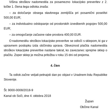
Višina stroškov nadomestila za posamezno lokacijsko preveritev z 2.
točke 1. člena tega odloka znaša:
– za določanje obsega stavbnega zemljišča pri posamični poselitvi
500,00 EUR;
– za individualno odstopanje od prostorskih izvedbenih pogojev 500,00
EUR;
– za omogočanje začasne rabe prostora 400,00 EUR.
O nadomestilu stroškov lokacijske preveritve se odloči s sklepom, ki ga v
upravnem postopku izda občinska uprava. Obveznost plačila nadomestila
stroškov lokacijske preveritve nastane takrat, ko zavezanec sprejme sklep o
plačilu. Zoper sklep je možna pritožba v roku 15 dni od prejema.
4. člen
Ta odlok začne veljati petnajsti dan po objavi v Uradnem listu Republike
Slovenije.
Št. 9000-0008/2018-9
Kanal ob Soči, dne 4. oktobra 2018
Župan
Občine Kanal