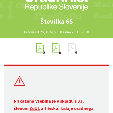
Številka 68
Uradni list RS, št. 68/2018 z dne 26. 10. 2018
Prikazana vsebina je v skladu s 33.
členom
ZoUL
arhivska. Izdaje uradnega