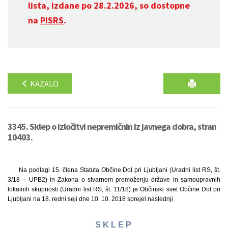
lista, izdane po 28.2.2026, so dostopne
na
PISRS
.
KAZALO
3345. Sklep o izločitvi nepremičnin iz javnega dobra, stran
10403.
Na podlagi 15. člena Statuta Občine Dol pri Ljubljani (Uradni list RS, št.
3/18 – UPB2) in Zakona o stvarnem premoženju države in samoupravnih
lokalnih skupnosti (Uradni list RS, št. 11/18) je Občinski svet Občine Dol pri
Ljubljani na 18. redni seji dne 10. 10. 2018 sprejel naslednji
S K L E P