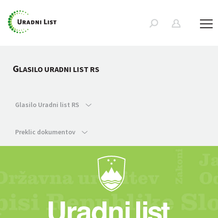
G
LASILO URADNI LIST RS
Glasilo Uradni list RS
Preklic dokumentov