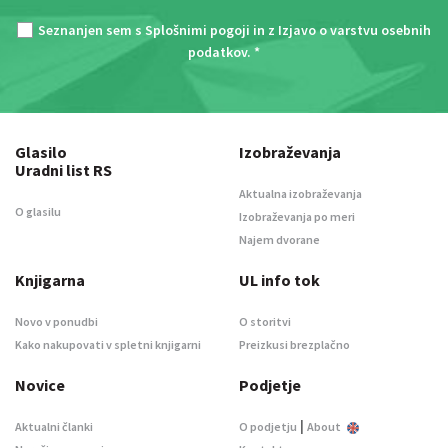
Seznanjen sem s
Splošnimi pogoji
in z
Izjavo o varstvu osebnih
podatkov
. *
Glasilo
Izobraževanja
Uradni list RS
Aktualna izobraževanja
O glasilu
Izobraževanja po meri
Najem dvorane
Knjigarna
UL info tok
Novo v ponudbi
O storitvi
Kako nakupovati v spletni knjigarni
Preizkusi brezplačno
Novice
Podjetje
|
Aktualni članki
O podjetju
About