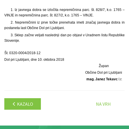
1. Iz javnega dobra se izločita nepremičnina parc. št. 828/7, k.o. 1765 –
VINJE in nepremičnina parc. št. 827/2, k.o. 1765 – VINJE.
2. Nepremičnini iz prve točke prenehata imeti značaj javnega dobra in
postaneta last Občine Dol pri Ljubljani.
3. Sklep začne veljati naslednji dan po objavi v Uradnem listu Republike
Slovenije.
Št. 0320-0004/2018-12
Dol pri Ljubljani, dne 10. oktobra 2018
Župan
Občine Dol pri Ljubljani
mag. Janez Tekavc
l.r.
KAZALO
NA VRH