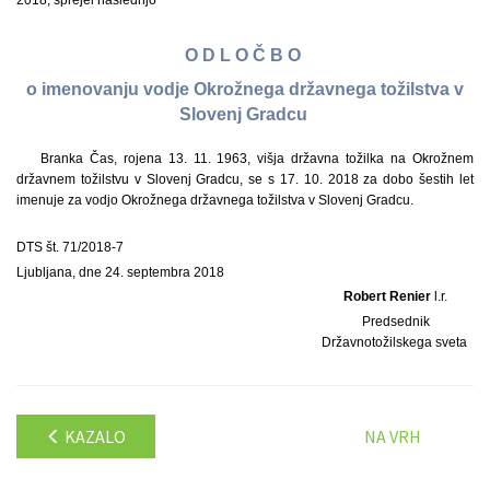
2018, sprejel naslednjo
O D L O Č B O
o imenovanju vodje Okrožnega državnega tožilstva v
Slovenj Gradcu
Branka Čas, rojena 13. 11. 1963, višja državna tožilka na Okrožnem
državnem tožilstvu v Slovenj Gradcu, se s 17. 10. 2018 za dobo šestih let
imenuje za vodjo Okrožnega državnega tožilstva v Slovenj Gradcu.
DTS št. 71/2018-7
Ljubljana, dne 24. septembra 2018
Robert Renier
l.r.
Predsednik
Državnotožilskega sveta
KAZALO
NA VRH