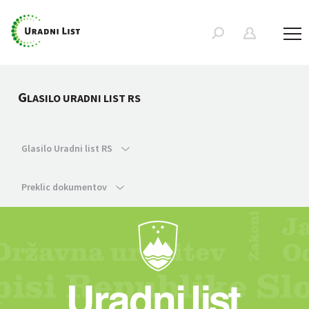
G
LASILO URADNI LIST RS
Glasilo Uradni list RS
Preklic dokumentov