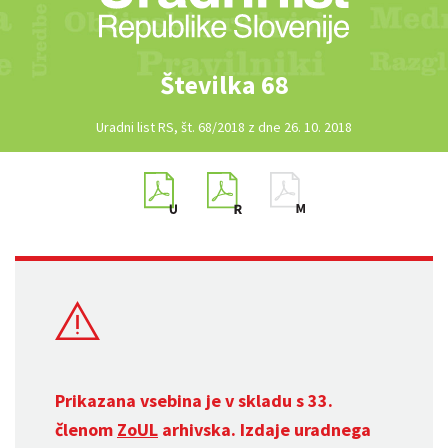
Številka 68
Uradni list RS, št. 68/2018 z dne 26. 10. 2018
Prikazana vsebina je v skladu s 33.
členom
ZoUL
arhivska. Izdaje uradnega