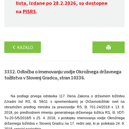
lista, izdane po 28.2.2026, so dostopne
na
PISRS
.
KAZALO
3332. Odločba o imenovanju vodje Okrožnega državnega
tožilstva v Slovenj Gradcu, stran 10336.
Na podlagi prvega odstavka 117. člena Zakona o državnem tožilstvu
(Uradni list RS, št. 58/11 s spremembami) je Državnotožilski svet na
obrazložen predlog ministra za pravosodje RS, št. 701-24/2018 s 13. 6.
2018, po predhodnem mnenju generalnega državnega tožilca RS, št. VDT-
Tu-20-5/5/2018/5 s 25. 4. 2018, v postopku imenovanja vodje Okrožnega
državnega tožilstva v Slovenj Gradcu na 17. redni seji, ki je potekala 24. 9.