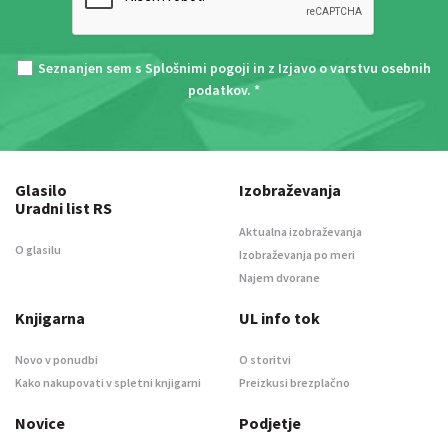
Seznanjen sem s
Splošnimi pogoji
in z
Izjavo o varstvu osebnih
podatkov
. *
Glasilo
Izobraževanja
Uradni list RS
Aktualna izobraževanja
O glasilu
Izobraževanja po meri
Najem dvorane
Knjigarna
UL info tok
Novo v ponudbi
O storitvi
Kako nakupovati v spletni knjigarni
Preizkusi brezplačno
Novice
Podjetje