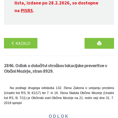
lista, izdane po 28.2.2026, so dostopne
na
PISRS
.
KAZALO
2846. Odlok o določitvi stroškov lokacijske preveritve v
Občini Mozirje, stran 8929.
Na podlagi drugega odstavka 132. člena Zakona o urejanju prostora
(Uradni list RS, št. 61/17) ter 7. in 16. člena Statuta Občine Mozirje (Uradni
list RS, št. 7/11) je Občinski svet Občine Mozirje na 21. redni seji dne 31. 7.
2018 sprejel
O D L O K