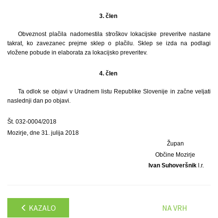
3. člen
Obveznost plačila nadomestila stroškov lokacijske preveritve nastane
takrat, ko zavezanec prejme sklep o plačilu. Sklep se izda na podlagi
vložene pobude in elaborata za lokacijsko preveritev.
4. člen
Ta odlok se objavi v Uradnem listu Republike Slovenije in začne veljati
naslednji dan po objavi.
Št. 032-0004/2018
Mozirje, dne 31. julija 2018
Župan
Občine Mozirje
Ivan Suhoveršnik
l.r.
KAZALO
NA VRH