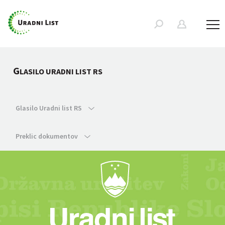
G
LASILO URADNI LIST RS
Glasilo Uradni list RS
Preklic dokumentov