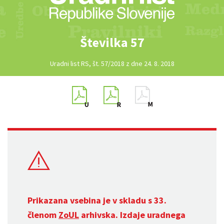
Številka 57
Uradni list RS, št. 57/2018 z dne 24. 8. 2018
Prikazana vsebina je v skladu s 33.
členom
ZoUL
arhivska. Izdaje uradnega