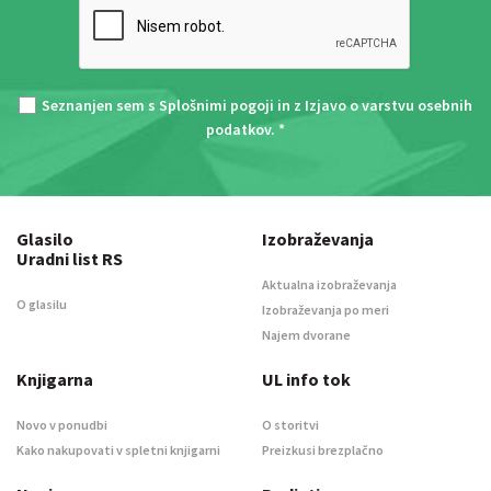
Seznanjen sem s
Splošnimi pogoji
in z
Izjavo o varstvu osebnih
podatkov
. *
Glasilo
Izobraževanja
Uradni list RS
Aktualna izobraževanja
O glasilu
Izobraževanja po meri
Najem dvorane
Knjigarna
UL info tok
Novo v ponudbi
O storitvi
Kako nakupovati v spletni knjigarni
Preizkusi brezplačno