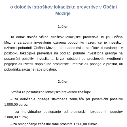
o določitvi stroškov lokacijske preveritve v Občini
Mozirje
1. člen
Ta odlok določa višino stroškov lokacijske preveritve, ki jih Občina
Mozirje zaračuna investitorju oziroma pobudniku razen, če je investitor
oziroma pobudnik Občina Mozirje, kot nadomestilo stroškov, ki nastanejo v
postopku lokacijske preveritve na podlagi pobude investitorja gradnje na
posamični poselitvi, investitorja, ki želi odstopiti od prostorskih izvedbenih
pogojev ali izvesti dopolnilne prostorske ureditve ali posege v prostor, ali
pobudnika začasne rabe prostora.
2. člen
Stroški za posamezno lokacijsko preveritev znašajo:
– za določanje obsega stavbnega zemljišča pri posamični poselitvi
1.000,00 eurov,
– za individualno odstopanje od prostorskih izvedbenih pogojev
2.000,00 eurov,
– za omogočanje začasne rabe prostora 1.500,00 eurov.