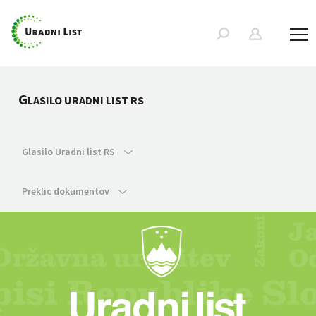
G
LASILO URADNI LIST RS
Glasilo Uradni list RS
Preklic dokumentov