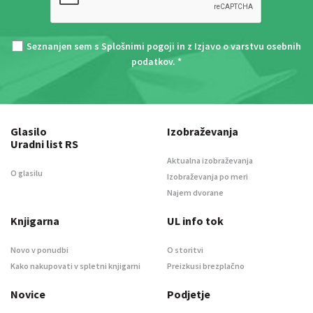
Seznanjen sem s
Splošnimi pogoji
in z
Izjavo o varstvu osebnih
podatkov
. *
Glasilo
Izobraževanja
Uradni list RS
Aktualna izobraževanja
O glasilu
Izobraževanja po meri
Najem dvorane
Knjigarna
UL info tok
Novo v ponudbi
O storitvi
Kako nakupovati v spletni knjigarni
Preizkusi brezplačno
Novice
Podjetje