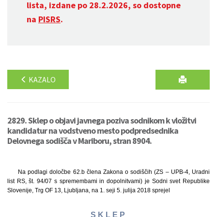
lista, izdane po 28.2.2026, so dostopne
na
PISRS
.
KAZALO
2829. Sklep o objavi javnega poziva sodnikom k vložitvi
kandidatur na vodstveno mesto podpredsednika
Delovnega sodišča v Mariboru, stran 8904.
Na podlagi določbe 62.b člena Zakona o sodiščih (ZS – UPB-4, Uradni
list RS, št. 94/07 s spremembami in dopolnitvami) je Sodni svet Republike
Slovenije, Trg OF 13, Ljubljana, na 1. seji 5. julija 2018 sprejel
S K L E P