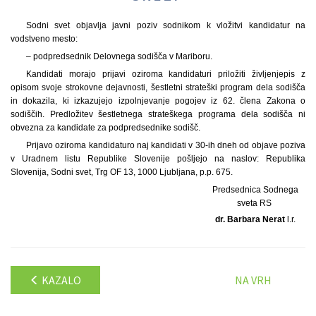
Sodni svet objavlja javni poziv sodnikom k vložitvi kandidatur na
vodstveno mesto:
– podpredsednik Delovnega sodišča v Mariboru.
Kandidati morajo prijavi oziroma kandidaturi priložiti življenjepis z
opisom svoje strokovne dejavnosti, šestletni strateški program dela sodišča
in dokazila, ki izkazujejo izpolnjevanje pogojev iz 62. člena Zakona o
sodiščih. Predložitev šestletnega strateškega programa dela sodišča ni
obvezna za kandidate za podpredsednike sodišč.
Prijavo oziroma kandidaturo naj kandidati v 30-ih dneh od objave poziva
v Uradnem listu Republike Slovenije pošljejo na naslov: Republika
Slovenija, Sodni svet, Trg OF 13, 1000 Ljubljana, p.p. 675.
Predsednica Sodnega
sveta RS
dr. Barbara Nerat
l.r.
KAZALO
NA VRH