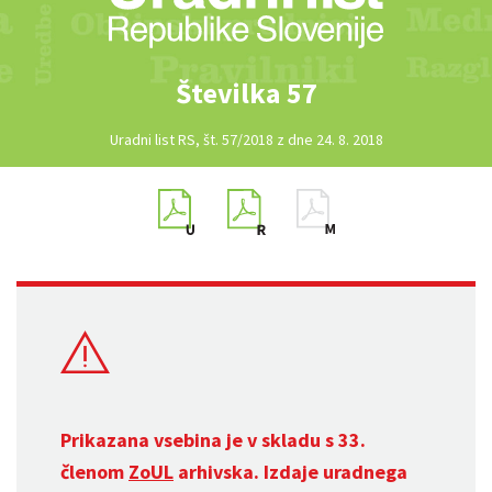
Številka 57
Uradni list RS, št. 57/2018 z dne 24. 8. 2018
Prikazana vsebina je v skladu s 33.
členom
ZoUL
arhivska. Izdaje uradnega