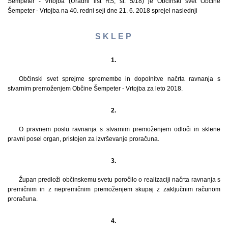
Šempeter - Vrtojba (Uradni list RS, št. 5/18) je Občinski svet Občine
Šempeter - Vrtojba na 40. redni seji dne 21. 6. 2018 sprejel naslednji
S K L E P
1.
Občinski svet sprejme spremembe in dopolnitve načrta ravnanja s
stvarnim premoženjem Občine Šempeter - Vrtojba za leto 2018.
2.
O pravnem poslu ravnanja s stvarnim premoženjem odloči in sklene
pravni posel organ, pristojen za izvrševanje proračuna.
3.
Župan predloži občinskemu svetu poročilo o realizaciji načrta ravnanja s
premičnim in z nepremičnim premoženjem skupaj z zaključnim računom
proračuna.
4.