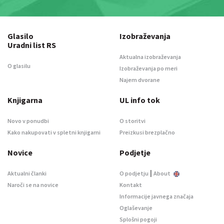
Glasilo
Izobraževanja
Uradni list RS
Aktualna izobraževanja
O glasilu
Izobraževanja po meri
Najem dvorane
Knjigarna
UL info tok
Novo v ponudbi
O storitvi
Kako nakupovati v spletni knjigarni
Preizkusi brezplačno
Novice
Podjetje
|
Aktualni članki
O podjetju
About
Naroči se na novice
Kontakt
Informacije javnega značaja
Oglaševanje
Splošni pogoji