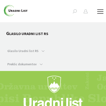
G
LASILO URADNI LIST RS
Glasilo Uradni list RS
Preklic dokumentov