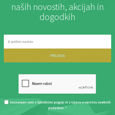
naših novostih, akcijah in
dogodkih
PRIJAVA
Seznanjen sem s
Splošnimi pogoji
in z
Izjavo o varstvu osebnih
podatkov
. *