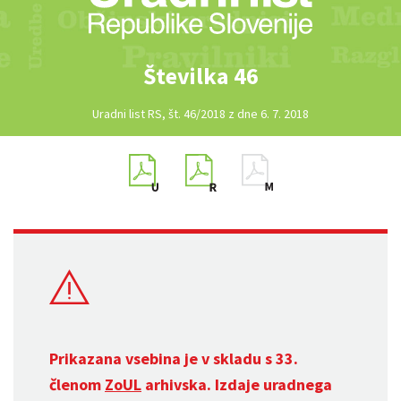
Številka 46
Uradni list RS, št. 46/2018 z dne 6. 7. 2018
Prikazana vsebina je v skladu s 33.
členom
ZoUL
arhivska. Izdaje uradnega