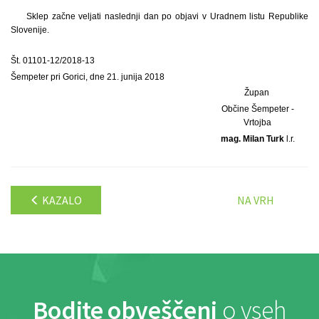
Sklep začne veljati naslednji dan po objavi v Uradnem listu Republike
Slovenije.
Št. 01101-12/2018-13
Šempeter pri Gorici, dne 21. junija 2018
Župan
Občine Šempeter -
Vrtojba
mag. Milan Turk
l.r.
KAZALO
NA VRH
Bodite obveščeni
o vseh