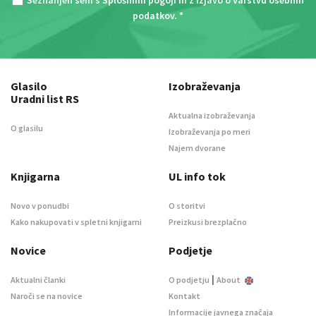
podatkov
. *
Glasilo
Izobraževanja
Uradni list RS
Aktualna izobraževanja
O glasilu
Izobraževanja po meri
Najem dvorane
Knjigarna
UL info tok
Novo v ponudbi
O storitvi
Kako nakupovati v spletni knjigarni
Preizkusi brezplačno
Novice
Podjetje
|
Aktualni članki
O podjetju
About
Naroči se na novice
Kontakt
Informacije javnega značaja