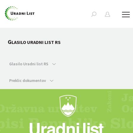
G
LASILO URADNI LIST RS
Glasilo Uradni list RS
Preklic dokumentov