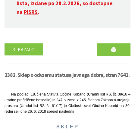
lista, izdane po 28.2.2026, so dostopne
na
PISRS
.
KAZALO
2382. Sklep o odvzemu statusa javnega dobra, stran 7642.
Na podlagi 18. člena Statuta Občine Kobarid (Uradni list RS, št. 39/16 –
uradno prečiščeno besedilo) in 247. v zvezi z 245. členom Zakona o urejanju
prostora (Uradni list RS, št. 61/17) je Občinski svet Občine Kobarid na 30.
redni seji dne 26. 6. 2018 sprejel naslednji
S K L E P