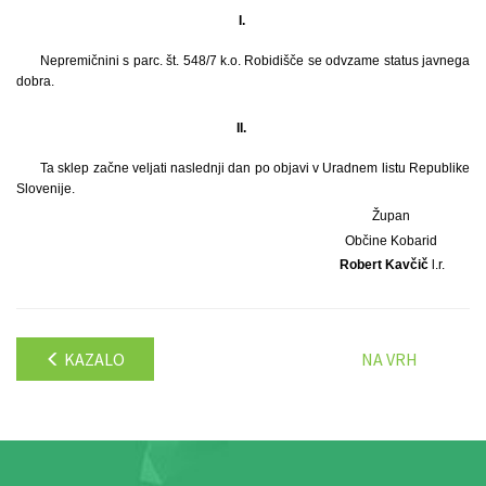
I.
Nepremičnini s parc. št. 548/7 k.o. Robidišče se odvzame status javnega
dobra.
II.
Ta sklep začne veljati naslednji dan po objavi v Uradnem listu Republike
Slovenije.
Župan
Občine Kobarid
Robert Kavčič
l.r.
KAZALO
NA VRH