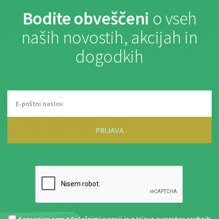
Bodite obveščeni
o vseh
naših novostih, akcijah in
dogodkih
PRIJAVA
Seznanjen sem s
Splošnimi pogoji
in z
Izjavo o varstvu osebnih