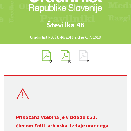
Številka 46
Uradni list RS, št. 46/2018 z dne 6. 7. 2018
Prikazana vsebina je v skladu s 33.
členom
ZoUL
arhivska. Izdaje uradnega