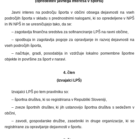
(opredelitev javnega interesa v športu)
Javni interes na področju športa v občini obsega dejavnosti na vseh
področjih športa v skladu s prednostnimi nalogami, ki so opredeljene v NPŠ
in IN NPŠ in se uresničujejo tako, da se:
– zagotavlja finančna sredstva za sofinanciranje LPŠ na ravni občine,
– spodbuja in zagotavlja pogoje za opravljanje in razvoj dejavnosti na
vseh področjih športa,
– načrtuje, gradi, posodablja in vzdržuje lokalno pomembne športne
objekte in površine za šport v naravi.
4. člen
(izvajalci LPŠ)
Izvajalci LPŠ po tem pravilniku so:
– športna društva, ki so registrirana v Republiki Sloveniji,
– zveze športnih društev, ki jih ustanovijo športna društva s sedežem v
občini,
– zavodi, gospodarske družbe, zasebniki in druge organizacije, ki so
registrirane za opravljanje dejavnosti v športu.