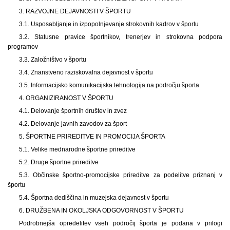
3. RAZVOJNE DEJAVNOSTI V ŠPORTU
3.1. Usposabljanje in izpopolnjevanje strokovnih kadrov v športu
3.2. Statusne pravice športnikov, trenerjev in strokovna podpora
programov
3.3. Založništvo v športu
3.4. Znanstveno raziskovalna dejavnost v športu
3.5. Informacijsko komunikacijska tehnologija na področju športa
4. ORGANIZIRANOST V ŠPORTU
4.1. Delovanje športnih društev in zvez
4.2. Delovanje javnih zavodov za šport
5. ŠPORTNE PRIREDITVE IN PROMOCIJA ŠPORTA
5.1. Velike mednarodne športne prireditve
5.2. Druge športne prireditve
5.3. Občinske športno-promocijske prireditve za podelitve priznanj v
športu
5.4. Športna dediščina in muzejska dejavnost v športu
6. DRUŽBENA IN OKOLJSKA ODGOVORNOST V ŠPORTU
Podrobnejša opredelitev vseh področij športa je podana v prilogi