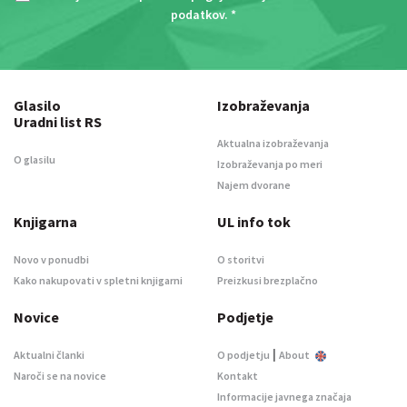
podatkov
. *
Glasilo
Izobraževanja
Uradni list RS
Aktualna izobraževanja
O glasilu
Izobraževanja po meri
Najem dvorane
Knjigarna
UL info tok
Novo v ponudbi
O storitvi
Kako nakupovati v spletni knjigarni
Preizkusi brezplačno
Novice
Podjetje
|
Aktualni članki
O podjetju
About
Naroči se na novice
Kontakt
Informacije javnega značaja