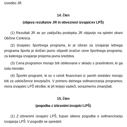
izvedbo JR.
14. člen
(objava rezultatov JR in obveznost izvajalcev LPŠ)
(1) Rezultati JR se po zaključku postopka JR objavijo na spletni strani
Občine Cerknica.
(2) Izvajalec športnega programa, ki je izbran za izvajanje letnega
programa športa je dolžan javno objaviti izračun cene športnega programa,
za katerega izvajanje prejema javna sredstva.
(3) Cena programov morajo biti oblikovane v skladu s pravilnikom, ki ga
izda minister.
(4) Športni programi, ki so v celoti financirani iz javnih sredstev morajo
biti za udeležence brezplačni. V primeru delnega sofinanciranja programov,
mora izvajalec LPŠ stroške, ki jih krijejo vadeči, sorazmerno zmanjšati.
15. člen
(pogodba z izbranimi izvajalci LPŠ)
(1) Z izbranimi izvajalci LPŠ, župan sklene pogodbe o sofinanciranju
izvajanja LPŠ. V pogodbi se opredeli: