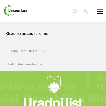
G
LASILO URADNI LIST RS
Glasilo Uradni list RS
Preklic dokumentov