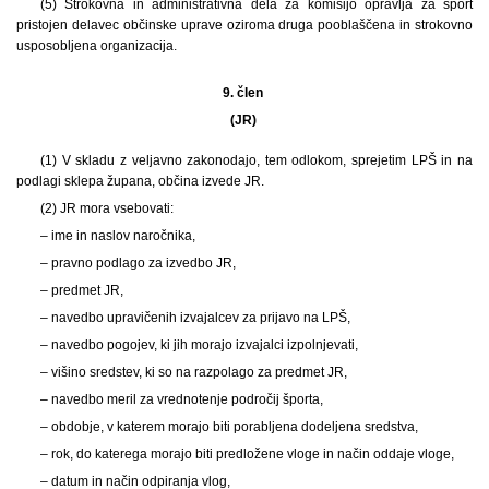
(5) Strokovna in administrativna dela za komisijo opravlja za šport
pristojen delavec občinske uprave oziroma druga pooblaščena in strokovno
usposobljena organizacija.
9. člen
(JR)
(1) V skladu z veljavno zakonodajo, tem odlokom, sprejetim LPŠ in na
podlagi sklepa župana, občina izvede JR.
(2) JR mora vsebovati:
– ime in naslov naročnika,
– pravno podlago za izvedbo JR,
– predmet JR,
– navedbo upravičenih izvajalcev za prijavo na LPŠ,
– navedbo pogojev, ki jih morajo izvajalci izpolnjevati,
– višino sredstev, ki so na razpolago za predmet JR,
– navedbo meril za vrednotenje področij športa,
– obdobje, v katerem morajo biti porabljena dodeljena sredstva,
– rok, do katerega morajo biti predložene vloge in način oddaje vloge,
– datum in način odpiranja vlog,