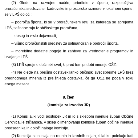
(2) Glede na razvojne načrte, prioritete v športu, razpoložljiva
proračunska sredstva ter kadrovske in prostorske razmere v lokalnem športu,
se v LPŠ določi:
– področja športa, ki se v proračunskem letu, za katerega se sprejema
LPŠ, sofinancirajo iz občinskega proračuna,
– obseg in vrsto dejavnosti,
– višino proračunskih sredstev za sofinanciranje področij športa,
– morebitne dodatne pogoje in zahteve za vrednotenje programov in
izvajanje LPŠ.
(3) LPŠ sprejme občinski svet, ki pred tem pridobi mnenje OŠZ.
(4) Ne glede na prejšnji odstavek lahko občinski svet sprejme LPŠ brez
predhodnega mnenja iz prejšnjega odstavka, če ga OŠZ ne poda v roku
enega meseca.
8. člen
(komisija za izvedbo JR)
(1) Komisija, ki vodi postopek JR in jo s sklepom imenuje župan Občine
Cerknica, je tričlanska. V sklep o imenovanju komisije župan občine imenuje
predsednika in določi naloge komisije.
(2) Komisija se sestaja na rednih in izrednih sejah, ki lahko potekajo tudi