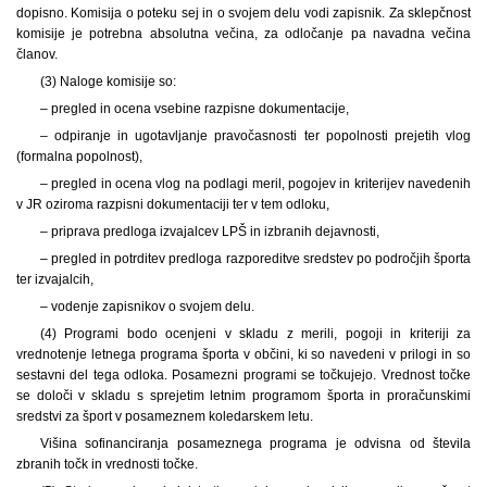
dopisno. Komisija o poteku sej in o svojem delu vodi zapisnik. Za sklepčnost
komisije je potrebna absolutna večina, za odločanje pa navadna večina
članov.
(3) Naloge komisije so:
– pregled in ocena vsebine razpisne dokumentacije,
– odpiranje in ugotavljanje pravočasnosti ter popolnosti prejetih vlog
(formalna popolnost),
– pregled in ocena vlog na podlagi meril, pogojev in kriterijev navedenih
v JR oziroma razpisni dokumentaciji ter v tem odloku,
– priprava predloga izvajalcev LPŠ in izbranih dejavnosti,
– pregled in potrditev predloga razporeditve sredstev po področjih športa
ter izvajalcih,
– vodenje zapisnikov o svojem delu.
(4) Programi bodo ocenjeni v skladu z merili, pogoji in kriteriji za
vrednotenje letnega programa športa v občini, ki so navedeni v prilogi in so
sestavni del tega odloka. Posamezni programi se točkujejo. Vrednost točke
se določi v skladu s sprejetim letnim programom športa in proračunskimi
sredstvi za šport v posameznem koledarskem letu.
Višina sofinanciranja posameznega programa je odvisna od števila
zbranih točk in vrednosti točke.