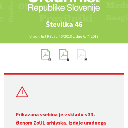
Številka 46
Uradni list RS, št. 46/2018 z dne 6. 7. 2018
Prikazana vsebina je v skladu s 33.
členom
ZoUL
arhivska. Izdaje uradnega