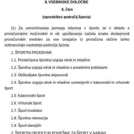
II. VSEBINSKE DOLOČBE
6.
člen
(opredelitev področij športa)
(1) Za uresničevanja javnega interesa v športu se v skladu s
proračunskimi možnostmi in ob upoštevanju načela enake dostopnosti
proračunskih sredstev za vse izvajalce iz proračuna občine lahko
sofinancirajo naslednja področja športa:
1. ŠPORTNI PROGRAMI:
1.1. Prostočasna športna vzgoja otrok in mladine
1.2. Športna vzgoja otrok in mladine s posebnimi potrebami
1.3. Obštudijske športne dejavnosti
1.4. Športna vzgoja otrok in mladine usmerjenih v kakovostni in vrhunski
šport
1.5. Kakovostni šport
1.6. Vrhunski šport
1.7. Šport invalidov
1.8. Športna rekreacija
1.9. Šport starejših
2. ŠPORTNI OBJEKTI IN POVRŠINE ZA ŠPORT V NARAVI