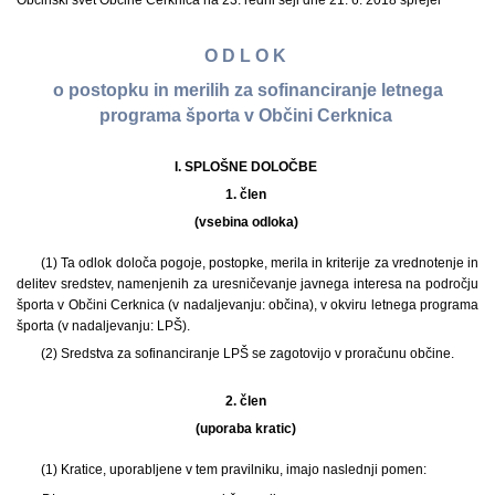
Občinski svet Občine Cerknica na 23. redni seji dne 21. 6. 2018 sprejel
O D L O K
o postopku in merilih za sofinanciranje letnega
programa športa v Občini Cerknica
I. SPLOŠNE DOLOČBE
1. člen
(vsebina odloka)
(1) Ta odlok določa pogoje, postopke, merila in kriterije za vrednotenje in
delitev sredstev, namenjenih za uresničevanje javnega interesa na področju
športa v Občini Cerknica (v nadaljevanju: občina), v okviru letnega programa
športa (v nadaljevanju: LPŠ).
(2) Sredstva za sofinanciranje LPŠ se zagotovijo v proračunu občine.
2. člen
(uporaba kratic)
(1) Kratice, uporabljene v tem pravilniku, imajo naslednji pomen: