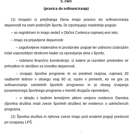
5. člen
(pravica do sofinanciranja)
(1) Izvajalci iz prejšnjega člena imajo pravico do sofinanciranja
dejavnosti na vseh področjih športa, če izpolnjujejo naslednje pogoje:
– so registrirani in imajo sedež v Občini Cerknica najmanj eno leto;
– imajo za prijavljene dejavnosti:
– zagotovljene materialne in prostorske pogoje ter ustrezno izobražen
in/ali usposobljen strokovni kader za opravljanje dela v športu,
– izdelano finančno konstrukcijo, iz katere je razviden predviden vir
prihodkov in stroškov za izvedbo dejavnosti,
– izvajajo športne programe, ki so predmet razpisa, najmanj 30
vadbenih tednov v obsegu vsaj 60 ur, razen v primerih, ko ne gre za
sofinanciranje celoletnih športnih programov in je obseg izvajanja
posameznega športnega programa v merilih drugače opredeljen,
– v skladu z lastnim temeljnim aktom urejeno evidenco članstva
(športna društva in/ali zveze športnih društev) ter evidenco o udeležencih
programa.
(2) Športna društva in njihove zveze imajo pod enakimi pogoji prednost
pri izvajanju LPŠ.