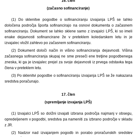
16. člen
(začasno sofinanciranje)
(1) Do sklenitve pogodbe o sofinanciranju izvajanja LPŠ se lahko
določena področja športa sofinancirajo na osnovi dokumenta o začasnem
sofinanciranju. Dokument se lahko sklene samo z izvajalci LPŠ, ki so imeli
enake dejavnosti sofinancirane že v preteklem koledarskem letu in je
izvajalec vložil zahtevo po začasnem sofinanciranju.
(2) Dokument določi način in višino sofinanciranja dejavnosti. Višina
začasnega sofinanciranja skupaj ne sme preseči ene tretjine pogodbenega
zneska, ki ga je izvajalec prejel za svoje dejavnosti iz prvega odstavka tega
člena v preteklem letu.
(3) Po sklenitvi pogodbe o sofinanciranju izvajanja LPŠ se že nakazana
sredstva poračunajo.
17. člen
(spremljanje izvajanja LPŠ)
(1) Izvajalci LPŠ so dolžni izvajati izbrana področja najmanj v obsegu,
opredeljenem v pogodbi, sredstva pa nameniti za izbrano področje v skladu
z JR.
(2) Nadzor nad izvajanjem pogodb in porabo proračunskih sredstev