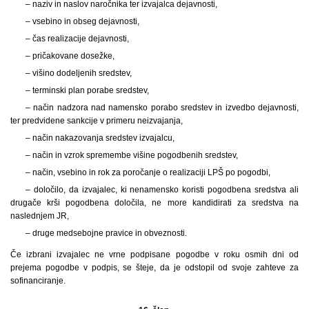
– naziv in naslov naročnika ter izvajalca dejavnosti,
– vsebino in obseg dejavnosti,
– čas realizacije dejavnosti,
– pričakovane dosežke,
– višino dodeljenih sredstev,
– terminski plan porabe sredstev,
– način nadzora nad namensko porabo sredstev in izvedbo dejavnosti,
ter predvidene sankcije v primeru neizvajanja,
– način nakazovanja sredstev izvajalcu,
– način in vzrok spremembe višine pogodbenih sredstev,
– način, vsebino in rok za poročanje o realizaciji LPŠ po pogodbi,
– določilo, da izvajalec, ki nenamensko koristi pogodbena sredstva ali
drugače krši pogodbena določila, ne more kandidirati za sredstva na
naslednjem JR,
– druge medsebojne pravice in obveznosti.
Če izbrani izvajalec ne vrne podpisane pogodbe v roku osmih dni od
prejema pogodbe v podpis, se šteje, da je odstopil od svoje zahteve za
sofinanciranje.