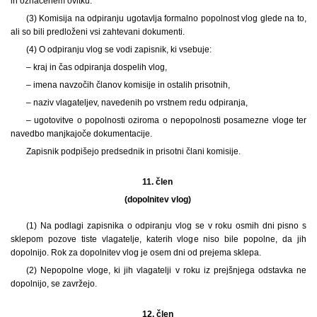
in označenem ovitku.
(3) Komisija na odpiranju ugotavlja formalno popolnost vlog glede na to,
ali so bili predloženi vsi zahtevani dokumenti.
(4) O odpiranju vlog se vodi zapisnik, ki vsebuje:
– kraj in čas odpiranja dospelih vlog,
– imena navzočih članov komisije in ostalih prisotnih,
– naziv vlagateljev, navedenih po vrstnem redu odpiranja,
– ugotovitve o popolnosti oziroma o nepopolnosti posamezne vloge ter
navedbo manjkajoče dokumentacije.
Zapisnik podpišejo predsednik in prisotni člani komisije.
11. člen
(dopolnitev vlog)
(1) Na podlagi zapisnika o odpiranju vlog se v roku osmih dni pisno s
sklepom pozove tiste vlagatelje, katerih vloge niso bile popolne, da jih
dopolnijo. Rok za dopolnitev vlog je osem dni od prejema sklepa.
(2) Nepopolne vloge, ki jih vlagatelji v roku iz prejšnjega odstavka ne
dopolnijo, se zavržejo.
12. člen