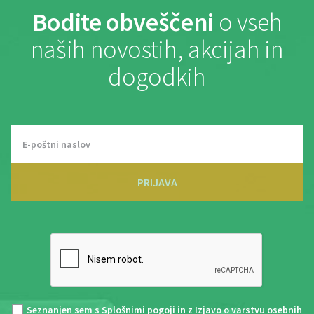
Bodite obveščeni
o vseh
naših novostih, akcijah in
dogodkih
PRIJAVA
Seznanjen sem s
Splošnimi pogoji
in z
Izjavo o varstvu osebnih