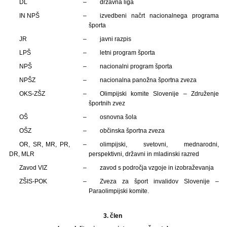
DL
–
državna liga
IN NPŠ
–
izvedbeni načrt nacionalnega programa
športa
JR
–
javni razpis
LPŠ
–
letni program športa
NPŠ
–
nacionalni program športa
NPŠZ
–
nacionalna panožna športna zveza
OKS-ZŠZ
–
Olimpijski komite Slovenije – Združenje
športnih zvez
OŠ
–
osnovna šola
OŠZ
–
občinska športna zveza
OR, SR, MR, PR,
–
olimpijski, svetovni, mednarodni,
DR, MLR
perspektivni, državni in mladinski razred
Zavod VIZ
–
zavod s področja vzgoje in izobraževanja
ZŠIS-POK
–
Zveza za šport invalidov Slovenije –
Paraolimpijski komite.
3. člen