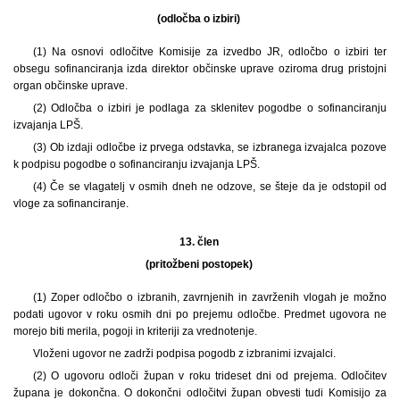
(odločba o izbiri)
(1) Na osnovi odločitve Komisije za izvedbo JR, odločbo o izbiri ter
obsegu sofinanciranja izda direktor občinske uprave oziroma drug pristojni
organ občinske uprave.
(2) Odločba o izbiri je podlaga za sklenitev pogodbe o sofinanciranju
izvajanja LPŠ.
(3) Ob izdaji odločbe iz prvega odstavka, se izbranega izvajalca pozove
k podpisu pogodbe o sofinanciranju izvajanja LPŠ.
(4) Če se vlagatelj v osmih dneh ne odzove, se šteje da je odstopil od
vloge za sofinanciranje.
13. člen
(pritožbeni postopek)
(1) Zoper odločbo o izbranih, zavrnjenih in zavrženih vlogah je možno
podati ugovor v roku osmih dni po prejemu odločbe. Predmet ugovora ne
morejo biti merila, pogoji in kriteriji za vrednotenje.
Vloženi ugovor ne zadrži podpisa pogodb z izbranimi izvajalci.
(2) O ugovoru odloči župan v roku trideset dni od prejema. Odločitev
župana je dokončna. O dokončni odločitvi župan obvesti tudi Komisijo za