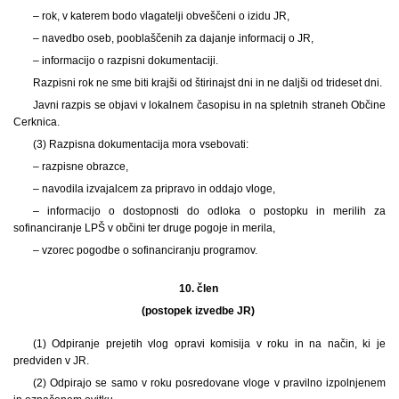
– rok, v katerem bodo vlagatelji obveščeni o izidu JR,
– navedbo oseb, pooblaščenih za dajanje informacij o JR,
– informacijo o razpisni dokumentaciji.
Razpisni rok ne sme biti krajši od štirinajst dni in ne daljši od trideset dni.
Javni razpis se objavi v lokalnem časopisu in na spletnih straneh Občine
Cerknica.
(3) Razpisna dokumentacija mora vsebovati:
– razpisne obrazce,
– navodila izvajalcem za pripravo in oddajo vloge,
– informacijo o dostopnosti do odloka o postopku in merilih za
sofinanciranje LPŠ v občini ter druge pogoje in merila,
– vzorec pogodbe o sofinanciranju programov.
10. člen
(postopek izvedbe JR)
(1) Odpiranje prejetih vlog opravi komisija v roku in na način, ki je
predviden v JR.
(2) Odpirajo se samo v roku posredovane vloge v pravilno izpolnjenem