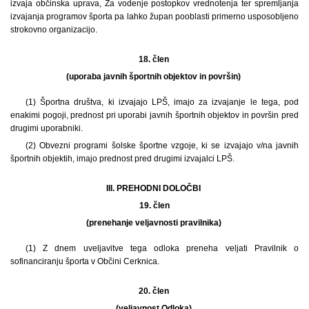
izvaja občinska uprava, Za vodenje postopkov vrednotenja ter spremljanja
izvajanja programov športa pa lahko župan pooblasti primerno usposobljeno
strokovno organizacijo.
18. člen
(uporaba javnih športnih objektov in površin)
(1) Športna društva, ki izvajajo LPŠ, imajo za izvajanje le tega, pod
enakimi pogoji, prednost pri uporabi javnih športnih objektov in površin pred
drugimi uporabniki.
(2) Obvezni programi šolske športne vzgoje, ki se izvajajo v/na javnih
športnih objektih, imajo prednost pred drugimi izvajalci LPŠ.
III. PREHODNI DOLOČBI
19.
člen
(prenehanje veljavnosti pravilnika)
(1) Z dnem uveljavitve tega odloka preneha veljati Pravilnik o
sofinanciranju športa v Občini Cerknica.
20. člen
(veljavnost Odloka)