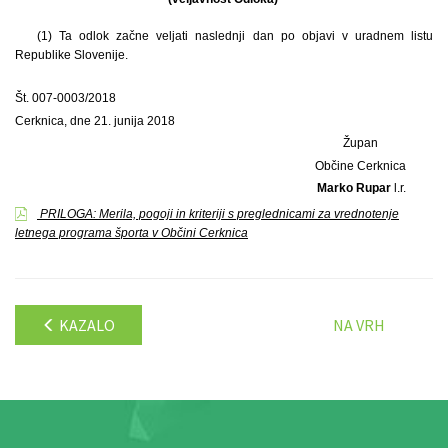
(1) Ta odlok začne veljati naslednji dan po objavi v uradnem listu
Republike Slovenije.
Št. 007-0003/2018
Cerknica, dne 21. junija 2018
Župan
Občine Cerknica
Marko Rupar
l.r.
PRILOGA: Merila, pogoji in kriteriji s preglednicami za vrednotenje
letnega programa športa v Občini Cerknica
KAZALO
NA VRH