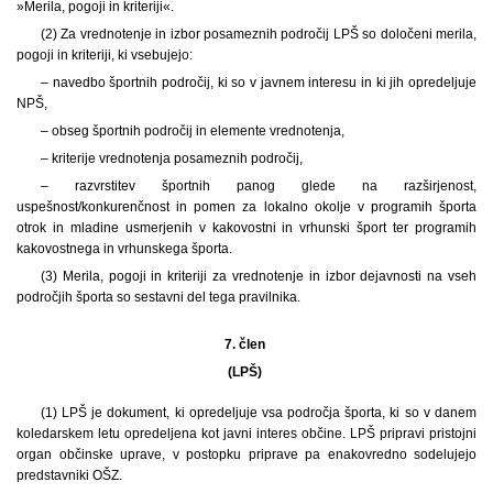
»Merila, pogoji in kriteriji«.
(2) Za vrednotenje in izbor posameznih področij LPŠ so določeni merila,
pogoji in kriteriji, ki vsebujejo:
– navedbo športnih področij, ki so v javnem interesu in ki jih opredeljuje
NPŠ,
– obseg športnih področij in elemente vrednotenja,
– kriterije vrednotenja posameznih področij,
– razvrstitev športnih panog glede na razširjenost,
uspešnost/konkurenčnost in pomen za lokalno okolje v programih športa
otrok in mladine usmerjenih v kakovostni in vrhunski šport ter programih
kakovostnega in vrhunskega športa.
(3) Merila, pogoji in kriteriji za vrednotenje in izbor dejavnosti na vseh
področjih športa so sestavni del tega pravilnika.
7. člen
(LPŠ)
(1) LPŠ je dokument, ki opredeljuje vsa področja športa, ki so v danem
koledarskem letu opredeljena kot javni interes občine. LPŠ pripravi pristojni
organ občinske uprave, v postopku priprave pa enakovredno sodelujejo
predstavniki OŠZ.