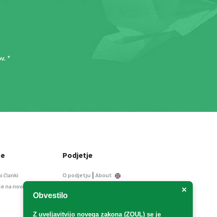
ov
. *
ce
Podjetje
|
i članki
O podjetju
About
se na novice
Kontakt
×
Obvestilo
Informacije javnega
značaja
Z uveljavitvijo
novega zakona (ZOUL)
se je