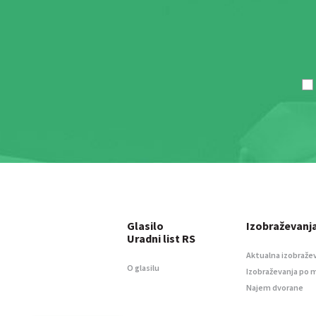
Glasilo
Izobraževanj
Uradni list RS
Aktualna izobraže
O glasilu
Izobraževanja po 
Najem dvorane