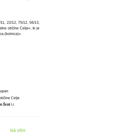
/11, 22/12, 75/12, 56/13,
stne občine Celje«, ki je
ca (bolnica)«.
Župan
občine Celje
n Šrot
l.r.
NA VRH