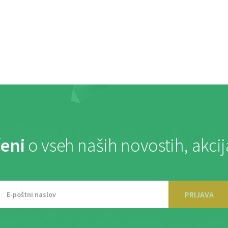
eni
o vseh naših novostih, akci
PRIJAVA