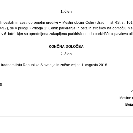
1. člen
 cestah in cestnoprometni ureditvi v Mestni občini Celje (Uradni list RS, št. 101
4/17), se v prilogi »Priloga 2: Cenik parkiranja in ostalih stroškov na območju Me
 v 6. točki, kjer so opredeljena zakupljena parkirišča, doda parkirišče »Ipavčeva uli
KONČNA DOLOČBA
2. člen
 Uradnem listu Republike Slovenije in začne veljati 1. avgusta 2018.
18
Mestne 
Boja