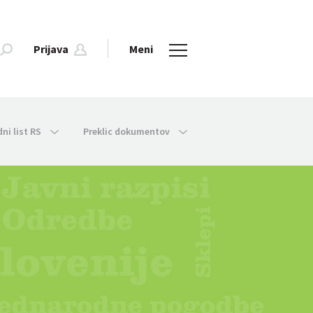
Prijava
Meni
dni list RS
Preklic dokumentov