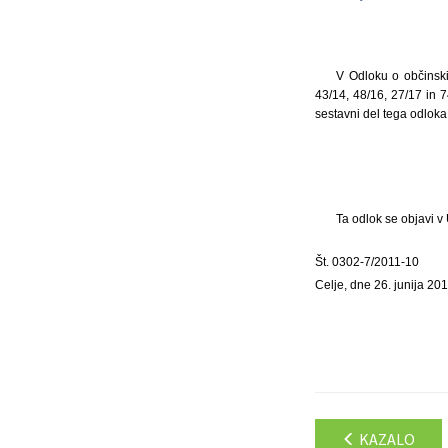
V Odloku o občinskih
43/14, 48/16, 27/17 in 7
sestavni del tega odloka,
Ta odlok se objavi v
Št. 0302-7/2011-10
Celje, dne 26. junija 20
KAZALO