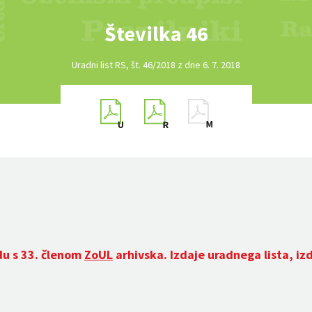
Številka 46
Uradni list RS, št. 46/2018 z dne 6. 7. 2018
du s 33. členom
ZoUL
arhivska. Izdaje uradnega lista, iz