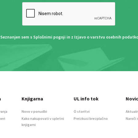
Seznanjen sem s
Splošnimi pogoji
in z
Izjavo o varstvu osebnih podatk
a
Knjigarna
UL info tok
Novi
vanja
Novo v ponudbi
O storitvi
Aktualn
meri
Kako nakupovati v spletni
Preizkusi brezplačno
Naroči 
knjigarni