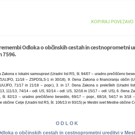
KOPIRAJ POVEZAVO
remembi Odloka o občinskih cestah in cestnoprometni ur
an 7596.
 Zakona o lokalni samoupravi (Uradni list RS, št. 94/07 – uradno prečiščeno besed
UUJFO, 11/18 – ZSPDSLS-1 in 30/18), 9. člena Zakona o financiranju občin (Ura
UUJFO, 71/17 in 21/18 – popr.), 3. in 17. člena Zakona o prekrških (Uradni lis
13, 111/13, 74/14 – odl. US, 92/14 – odl. US, 32/16 in 15/17 – odl. US), 6. člena Z
, št. 82/13 – uradno prečiščeno besedilo, 69/17 – popr., 68/16, 54/17 in 3/18 – 
e občine Celje (Uradni list RS, št. 106/13 in 93/15) je Mestni svet Mestne občine Ce
O D L O K
loka o občinskih cestah in cestnoprometni ureditvi v Mest