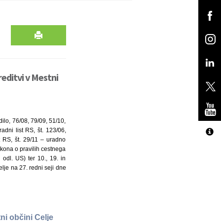
editvi v Mestni
ilo, 76/08, 79/09, 51/10,
dni list RS, št. 123/06,
t RS, št. 29/11 – uradno
akona o pravilih cestnega
odl. US) ter 10., 19. in
lje na 27. redni seji dne
ni občini Celje