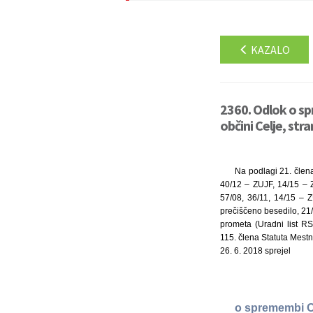
KAZALO
2360. Odlok o sp
občini Celje, str
Na podlagi 21. člena
40/12 – ZUJF, 14/15 – Z
57/08, 36/11, 14/15 – Z
prečiščeno besedilo, 21/
prometa (Uradni list RS
115. člena Statuta Mestn
26. 6. 2018 sprejel
o spremembi Od