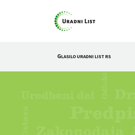
G
LASILO URADNI LIST RS