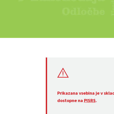
Prikazana vsebina je v skla
dostopne na
PISRS
.