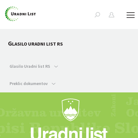
G
LASILO URADNI LIST RS
Glasilo Uradni list RS
Preklic dokumentov