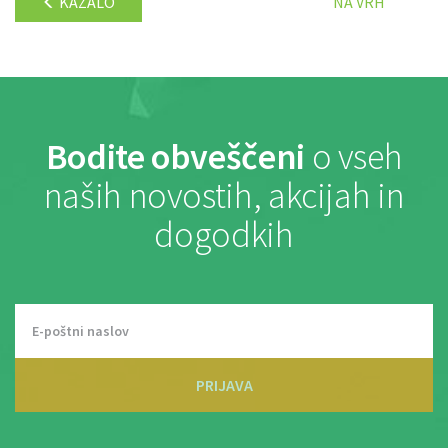
KAZALO
NA VRH
Bodite obveščeni
o vseh
naših novostih, akcijah in
dogodkih
PRIJAVA