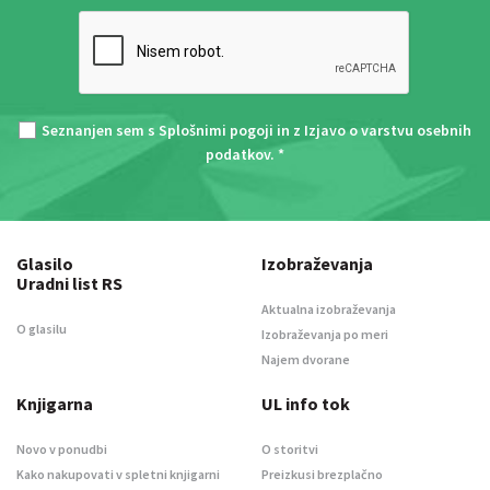
Seznanjen sem s
Splošnimi pogoji
in z
Izjavo o varstvu osebnih
podatkov
. *
Glasilo
Izobraževanja
Uradni list RS
Aktualna izobraževanja
O glasilu
Izobraževanja po meri
Najem dvorane
Knjigarna
UL info tok
Novo v ponudbi
O storitvi
Kako nakupovati v spletni knjigarni
Preizkusi brezplačno