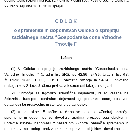
občine Celje (Uradni list RS, št. 4/14) je Mestni svet Mestne občine Celje na
27. redni seji dne 26. 6. 2018 sprejel
O D L O K
o spremembi in dopolnitvah Odloka o sprejetju
zazidalnega načrta “Gospodarska cona Vzhodne
Trnovlje I”
1. člen
(1) V Odloku o sprejetju zazidalnega načrta “Gospodarska cona
Vzhodne Trnovlje I” (Uradni list SRS, št. 42/86, 24/89, Uradni list RS,
št. 69/98, 98/05, 19/09, 109/10 – obvezna razlaga in 54/14 – obvezna
razlaga) se v 2. točki 3. člena prvi stavek spremeni tako, da se glasi:
»2. Območje za trgovsko skladiščne dejavnosti, ki so vezane na
železniški transport, centralne dejavnosti gospodarske cone, poslovne
dejavnosti ter proizvodne in storitvene dejavnosti.«.
(2) V peti alineji 5. točke 4. člena se besedilo »Znotraj območja
sprememb in dopolnitev se dovoljuje gradnja proizvodnega objekta in
upravne stavbe« nadomesti z besedilom »Znotraj območja sprememb in
dopolnitev so poleg proizvodnih in upravnih objektov dovoljene tudi