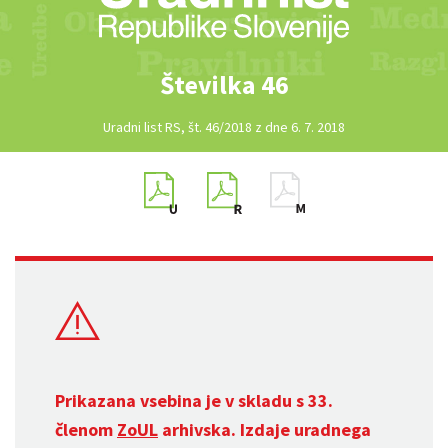
Številka 46
Uradni list RS, št. 46/2018 z dne 6. 7. 2018
Prikazana vsebina je v skladu s 33.
členom
ZoUL
arhivska. Izdaje uradnega