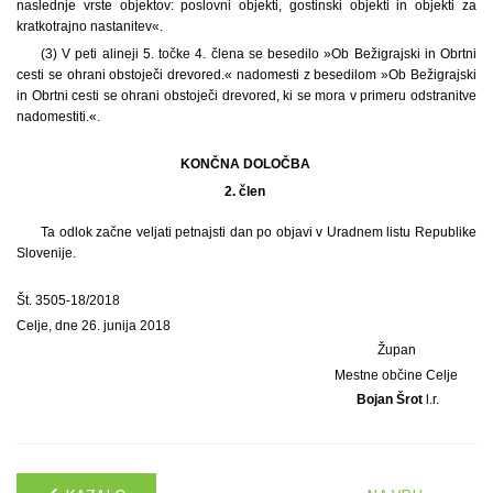
naslednje vrste objektov: poslovni objekti, gostinski objekti in objekti za
kratkotrajno nastanitev«.
(3) V peti alineji 5. točke 4. člena se besedilo »Ob Bežigrajski in Obrtni
cesti se ohrani obstoječi drevored.« nadomesti z besedilom »Ob Bežigrajski
in Obrtni cesti se ohrani obstoječi drevored, ki se mora v primeru odstranitve
nadomestiti.«.
KONČNA DOLOČBA
2. člen
Ta odlok začne veljati petnajsti dan po objavi v Uradnem listu Republike
Slovenije.
Št. 3505-18/2018
Celje, dne 26. junija 2018
Župan
Mestne občine Celje
Bojan Šrot
l.r.