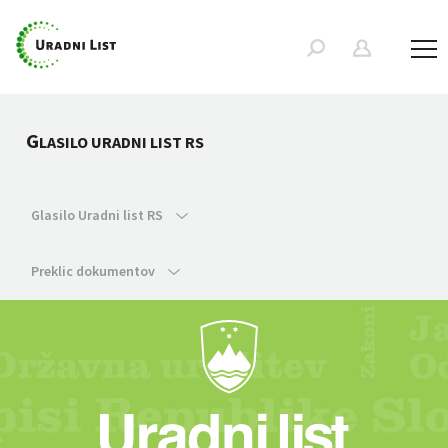
G
LASILO URADNI LIST RS
Glasilo Uradni list RS
Preklic dokumentov