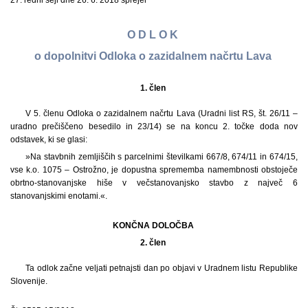
27. redni seji dne 26. 6. 2018 sprejel
O D L O K
o dopolnitvi Odloka o zazidalnem načrtu Lava
1. člen
V 5. členu Odloka o zazidalnem načrtu Lava (Uradni list RS, št. 26/11 –
uradno prečiščeno besedilo in 23/14) se na koncu 2. točke doda nov
odstavek, ki se glasi:
»Na stavbnih zemljiščih s parcelnimi številkami 667/8, 674/11 in 674/15,
vse k.o. 1075 – Ostrožno, je dopustna sprememba namembnosti obstoječe
obrtno-stanovanjske hiše v večstanovanjsko stavbo z največ 6
stanovanjskimi enotami.«.
KONČNA DOLOČBA
2. člen
Ta odlok začne veljati petnajsti dan po objavi v Uradnem listu Republike
Slovenije.