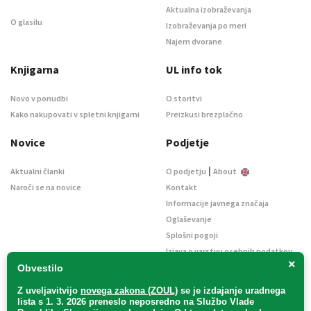
Aktualna izobraževanja
O glasilu
Izobraževanja po meri
Najem dvorane
Knjigarna
UL info tok
Novo v ponudbi
O storitvi
Kako nakupovati v spletni knjigarni
Preizkusi brezplačno
Novice
Podjetje
|
Aktualni članki
O podjetju
About
Naroči se na novice
Kontakt
Informacije javnega značaja
Oglaševanje
Splošni pogoji
Izjava o varstvu osebnih podatkov
×
E-dražbe
Obvestilo
Z uveljavitvijo
novega zakona (ZOUL)
se je
izdajanje uradnega
lista s 1. 3. 2026 preneslo
neposredno
na Službo Vlade