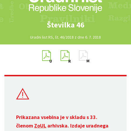
Številka 46
Uradni list RS, št. 46/2018 z dne 6. 7. 2018
Prikazana vsebina je v skladu s 33.
členom
ZoUL
arhivska. Izdaje uradnega