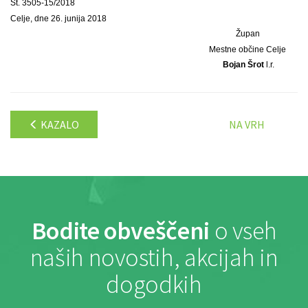
Št. 3505-15/2018
Celje, dne 26. junija 2018
Župan
Mestne občine Celje
Bojan Šrot
l.r.
KAZALO
NA VRH
Bodite obveščeni
o vseh
naših novostih, akcijah in
dogodkih