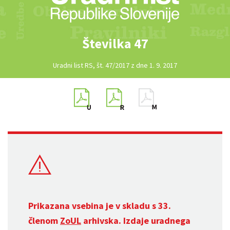
Številka 47
Uradni list RS, št. 47/2017 z dne 1. 9. 2017
Prikazana vsebina je v skladu s 33.
členom
ZoUL
arhivska. Izdaje uradnega