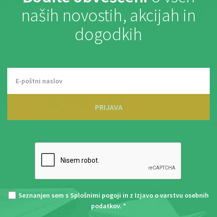
naših novostih, akcijah in
dogodkih
PRIJAVA
Seznanjen sem s
Splošnimi pogoji
in z
Izjavo o varstvu osebnih
podatkov
. *