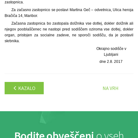
zastopnica.
Za začasno zastopnico se postavi Martina Geč – odvetnica, Ulica heroja
Bračiča 14, Maribor.
Začasna zastopnica bo zastopala dolžnika vse dotlej, dokler dolžnik ali
njegov pooblaščenec ne nastopi pred sodiščem oziroma vse dotlej, dokler
organ, pristojen za socialne zadeve, ne sporoči sodišču, da je postavil
skrbnika.
Okrajno sodišče v
Ljubljani
dne 2.8. 2017
KAZALO
NA VRH
Bodite obveščeni
o vseh