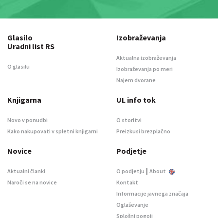
Glasilo
Izobraževanja
Uradni list RS
Aktualna izobraževanja
O glasilu
Izobraževanja po meri
Najem dvorane
Knjigarna
UL info tok
Novo v ponudbi
O storitvi
Kako nakupovati v spletni knjigarni
Preizkusi brezplačno
Novice
Podjetje
|
Aktualni članki
O podjetju
About
Naroči se na novice
Kontakt
Informacije javnega značaja
Oglaševanje
Splošni pogoji