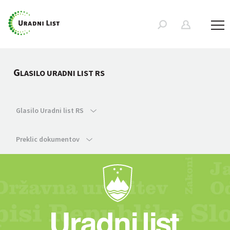
G
LASILO URADNI LIST RS
Glasilo Uradni list RS
Preklic dokumentov