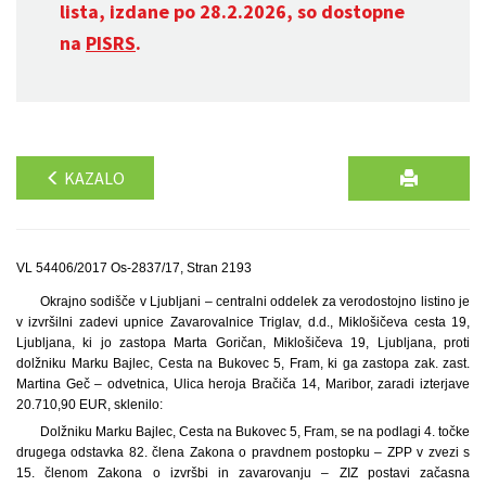
lista, izdane po 28.2.2026, so dostopne
na
PISRS
.
KAZALO
VL 54406/2017 Os-2837/17, Stran 2193
Okrajno sodišče v Ljubljani – centralni oddelek za verodostojno listino je
v izvršilni zadevi upnice Zavarovalnice Triglav, d.d., Miklošičeva cesta 19,
Ljubljana, ki jo zastopa Marta Goričan, Miklošičeva 19, Ljubljana, proti
dolžniku Marku Bajlec, Cesta na Bukovec 5, Fram, ki ga zastopa zak. zast.
Martina Geč – odvetnica, Ulica heroja Bračiča 14, Maribor, zaradi izterjave
20.710,90 EUR, sklenilo:
Dolžniku Marku Bajlec, Cesta na Bukovec 5, Fram, se na podlagi 4. točke
drugega odstavka 82. člena Zakona o pravdnem postopku – ZPP v zvezi s
15. členom Zakona o izvršbi in zavarovanju – ZIZ postavi začasna