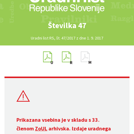
Številka 47
Uradni list RS, št. 47/2017 z dne 1. 9. 2017
Prikazana vsebina je v skladu s 33.
členom
ZoUL
arhivska. Izdaje uradnega