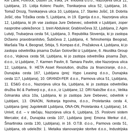
Kill Lane, Foxrock, Dublin 18, Irska, 14. Imobilia d.o.o., Nazorjeva ulica 12,
Ljubljana, 15. Lidija Kolenc Paulin, Tisnikarjeva ulica 52, Ljubljana, 16.
Tomaž Drozg, Tisnikarjeva ulica 10, Ljubljana, 17. Stanko Jošić, 18. Dobrila
Jošić, oba Tržaška cesta 5, Ljubljana, in 19. Egerija d.o.o., Nazorjeva ulica
12, Ljubljana, ki jih vse zastopa Jure Debevec, odvetnik v Ljubljani, zoper
nasprotne udeležence: 1. Izeiri Abdulesir, Grablovičeva 32, Ljubljana, 2. Agim
Lutviji, Trubarjeva cesta 54, Ljubljana, 3. Republika Slovenija, ki jo zastopa
Državno pravobranilstvo, Šubičeva 2, Ljubljana, 4. Tehnohemija Beograd,
Maršala Tita 4, Beograd, Srbija, 5. Kompas d.d., Pražakova 4, Ljubljana, ki jo
zastopa odvetniška pisarna Dušan Golovrški iz Ljubljane, 6. Akustika Group
d.o.o., Vojkova cesta 58, Ljubljana, ki jo zastopa odvetniška pisarna Žejn,
d.o.o., iz Ljubljane, 7. Karmen Pavlin, 8. Tamara Pavlin, obe Nazorjeva ulica
12, Ljubljana, 9. HETA Asset Resolution, družba za financiranje, d.o.o.,
Dunajska cesta 167, Ljubljana (prej: Hypo Leasing d.o.o., Dunajska
cesta 117, Ljubljana), 10. GRANDI-FER d.o.o., Parmova ulica 51, Ljubljana,
11. ES&G d.o.o., Nazorjeva ulica 6a, Ljubljana, ki jo zastopa odvetniška
družba Ilić & Partnerji o.p., d.o.o., iz Ljubljane, 12. DRI Naložbe d.o.o., Velika
čolnarska ulica 10a, Ljubljana, ki jo zastopa Jure Debevec, odvetnik v
Ljubljani, 13. ONAON, Notranja trgovina, d.o.o., Proletarska cesta 4,
Ljubljana (prej: Jugotekstil Ljubljana, ONA-ON, Proletarska 4, Ljubljana), 14.
Univit, d.d. – v stečaju, Nazorjeva ulica 6, Ljubljana, 15. Poslovni sistem
Mercator, d.d., Dunajska cesta 107, Ljubljana (prej: Emona Merkur d.d.,
Šmartinska cesta 130, Ljubljana), in 16. O.T.B. d.o.o., Parmova cesta 51,
Ljubljana, ob udeležbi: 1. Metalka stanovanjske storitve d.o.o., Industrijska