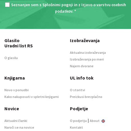
Seznanjen sem s
Splošnimi pogoji
in z
Izjavo o varstvu osebnih
podatkov
. *
Glasilo
Izobraževanja
Uradni list RS
Aktualna izobraževanja
O glasilu
Izobraževanja po meri
Najem dvorane
Knjigarna
UL info tok
Novo v ponudbi
O storitvi
Kako nakupovati v spletni knjigarni
Preizkusi brezplačno
Novice
Podjetje
|
Aktualni članki
O podjetju
About
Naroči se na novice
Kontakt