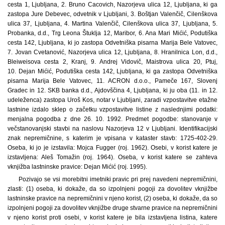
cesta 1, Ljubljana, 2. Bruno Cacovich, Nazorjeva ulica 12, Ljubljana, ki ga
zastopa Jure Debevec, odvetnik v Ljubljani, 3. Boštjan Valenčič, Cilenškova
ulica 37, Ljubljana, 4. Martina Valenčič, Cilenškova ulica 37, Ljubljana, 5.
Probanka, d.d., Trg Leona Štuklja 12, Maribor, 6. Ana Mari Mićić, Podutiška
cesta 142, Ljubljana, ki jo zastopa Odvetniška pisarna Marija Bele Vatovec,
7. Jovan Cvetanović, Nazorjeva ulica 12, Ljubljana, 8. Hranilnica Lon, d.d.,
Bleiweisova cesta 2, Kranj, 9. Andrej Vidovič, Maistrova ulica 20, Ptuj,
10. Dejan Mićić, Podutiška cesta 142, Ljubljana, ki ga zastopa Odvetniška
pisarna Marija Bele Vatovec, 11. ACRON d.o.o., Pameče 167, Slovenj
Gradec in 12. SKB banka d.d., Ajdovščina 4, Ljubljana, ki ju oba (11. in 12.
udeleženca) zastopa Uroš Kos, notar v Ljubljani, zaradi vzpostavitve etažne
lastnine izdalo sklep o začetku vzpostavitve listine z naslednjimi podatki:
menjalna pogodba z dne 26. 10. 1992. Predmet pogodbe: stanovanje v
večstanovanjski stavbi na naslovu Nazorjeva 12 v Ljubljani. Identifikacijski
znak nepremičnine, s katerim je vpisana v kataster stavb: 1725-402-29.
Oseba, ki jo je izstavila: Mojca Fugger (roj. 1962). Osebi, v korist katere je
izstavljena: Aleš Tomažin (roj. 1964). Oseba, v korist katere se zahteva
vknjižba lastninske pravice: Dejan Mićić (roj. 1995).
Pozivajo se vsi morebitni imetniki pravic pri prej navedeni nepremičnini,
zlasti: (1) oseba, ki dokaže, da so izpolnjeni pogoji za dovolitev vknjižbe
lastninske pravice na nepremičnini v njeno korist, (2) oseba, ki dokaže, da so
izpolnjeni pogoji za dovolitev vknjižbe druge stvarne pravice na nepremičnini
v njeno korist proti osebi, v korist katere je bila izstavljena listina, katere