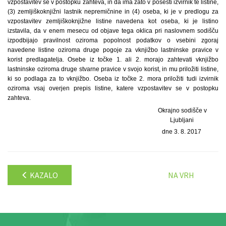
vzpostavitev se v postopku zahteva, in da ima zato v posesti izvirnik te listine,
(3) zemljiškoknjižni lastnik nepremičnine in (4) oseba, ki je v predlogu za
vzpostavitev zemljiškoknjižne listine navedena kot oseba, ki je listino
izstavila, da v enem mesecu od objave tega oklica pri naslovnem sodišču
izpodbijajo pravilnost oziroma popolnost podatkov o vsebini zgoraj
navedene listine oziroma druge pogoje za vknjižbo lastninske pravice v
korist predlagatelja. Osebe iz točke 1. ali 2. morajo zahtevati vknjižbo
lastninske oziroma druge stvarne pravice v svojo korist, in mu priložiti listine,
ki so podlaga za to vknjižbo. Oseba iz točke 2. mora priložiti tudi izvirnik
oziroma vsaj overjen prepis listine, katere vzpostavitev se v postopku
zahteva.
Okrajno sodišče v
Ljubljani
dne 3. 8. 2017
KAZALO
NA VRH