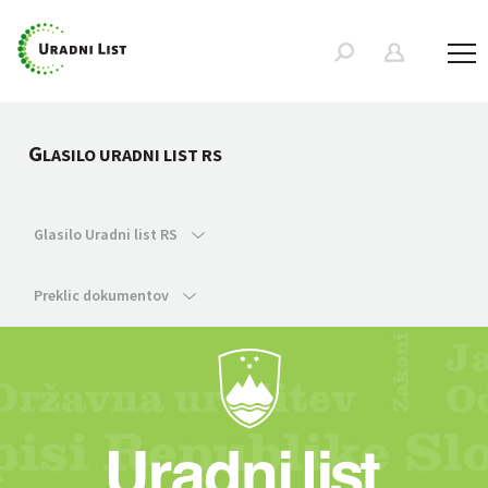
G
LASILO URADNI LIST RS
Glasilo Uradni list RS
Preklic dokumentov