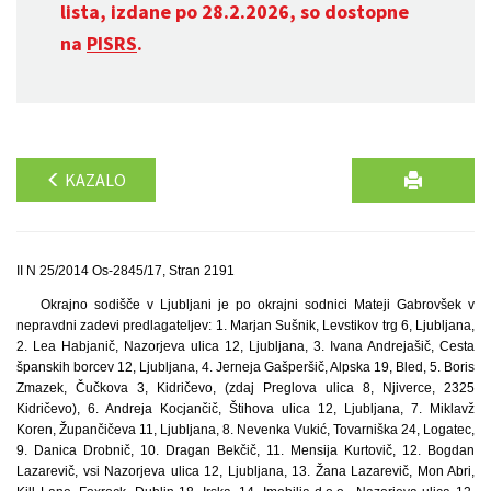
lista, izdane po 28.2.2026, so dostopne
na
PISRS
.
KAZALO
II N 25/2014 Os-2845/17, Stran 2191
Okrajno sodišče v Ljubljani je po okrajni sodnici Mateji Gabrovšek v
nepravdni zadevi predlagateljev: 1. Marjan Sušnik, Levstikov trg 6, Ljubljana,
2. Lea Habjanič, Nazorjeva ulica 12, Ljubljana, 3. Ivana Andrejašič, Cesta
španskih borcev 12, Ljubljana, 4. Jerneja Gašperšič, Alpska 19, Bled, 5. Boris
Zmazek, Čučkova 3, Kidričevo, (zdaj Preglova ulica 8, Njiverce, 2325
Kidričevo), 6. Andreja Kocjančič, Štihova ulica 12, Ljubljana, 7. Miklavž
Koren, Župančičeva 11, Ljubljana, 8. Nevenka Vukić, Tovarniška 24, Logatec,
9. Danica Drobnič, 10. Dragan Bekčič, 11. Mensija Kurtovič, 12. Bogdan
Lazarevič, vsi Nazorjeva ulica 12, Ljubljana, 13. Žana Lazarevič, Mon Abri,