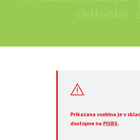
Prikazana vsebina je v skla
dostopne na
PISRS
.