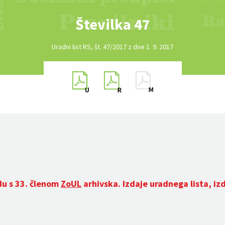
Številka 47
Uradni list RS, št. 47/2017 z dne 1. 9. 2017
du s 33. členom
ZoUL
arhivska. Izdaje uradnega lista, iz