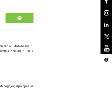
i d.o.o., Miklošičeva 1,
sveta z dne 30. 5. 2017
ih pogojev, izpolnjuje še