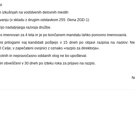
bi
h izkušnjah na vodstvenih delovnih mestih
ovanju (v skladu z drugim odstavkom 255. člena ZGD-1)
zijo nadaljnjega razvoja družbe.
a bo imenovan za 4 leta in je po končanem mandatu lahko ponovno imenovan/a.
mi prilogami naj kandidati pošljejo v 15 dneh po objavi razpisa na naslov: Ne
 Celje, v zapečateni ovojnici z oznako »razpis za direktorja«.
olnih in nepravočasno oddanih vlog ne bo upošteval.
iri obveščeni v 30 dneh po izteku roka za prijavo na razpis.
N