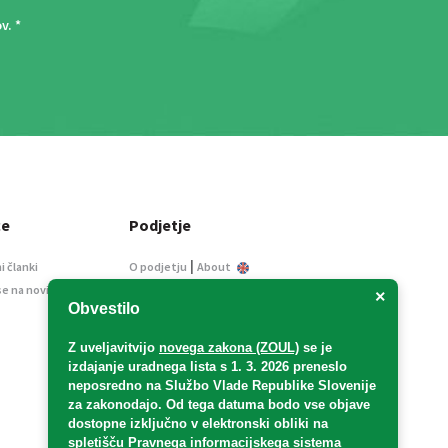
ov
. *
ce
Podjetje
|
i članki
O podjetju
About
se na novice
Kontakt
×
Obvestilo
Informacije javnega
značaja
Z uveljavitvijo
novega zakona (ZOUL)
se je
Oglaševanje
izdajanje uradnega lista s 1. 3. 2026 preneslo
Splošni pogoji
neposredno
na Službo Vlade Republike Slovenije
Izjava o varstvu osebnih
za zakonodajo
. Od tega datuma bodo vse objave
podatkov
dostopne izključno v elektronski obliki na
spletišču Pravnega informacijskega sistema
E-dražbe