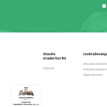
Glasilo
Izobraževanj
Uradni list RS
Aktualna izobraže
O glasilu
Izobraževanja po 
Najem dvorane