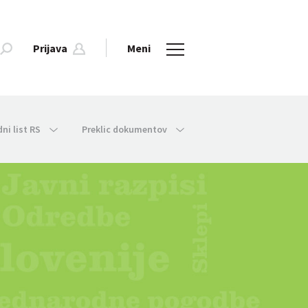
Prijava
Meni
dni list RS
Preklic dokumentov