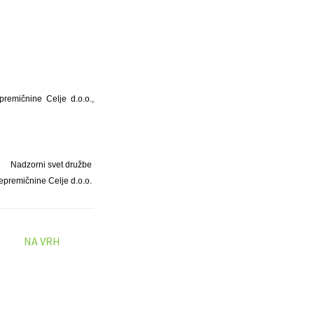
premičnine Celje d.o.o.,
Nadzorni svet družbe
epremičnine Celje d.o.o.
NA VRH