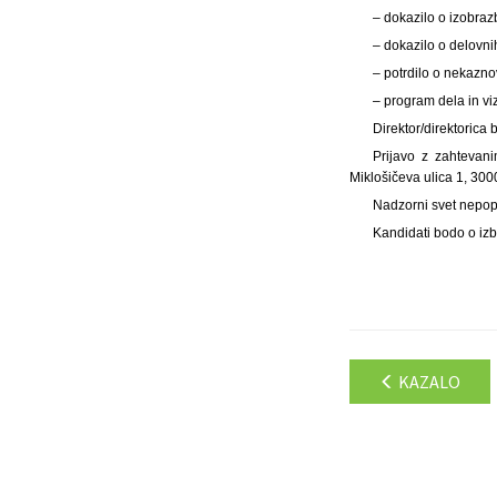
– dokazilo o izobraz
– dokazilo o delovni
– potrdilo o nekazn
– program dela in vi
Direktor/direktoric
Prijavo z zahtevani
Miklošičeva ulica 1, 3000
Nadzorni svet nepop
Kandidati bodo o izb
KAZALO