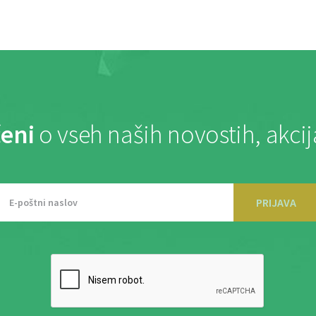
eni
o vseh naših novostih, akci
PRIJAVA