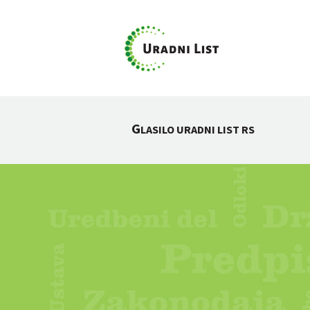
G
LASILO URADNI LIST RS