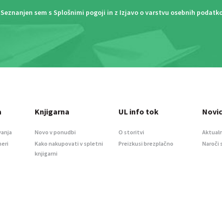
Seznanjen sem s
Splošnimi pogoji
in z
Izjavo o varstvu osebnih podatk
a
Knjigarna
UL info tok
Novi
vanja
Novo v ponudbi
O storitvi
Aktualn
meri
Kako nakupovati v spletni
Preizkusi brezplačno
Naroči 
knjigarni