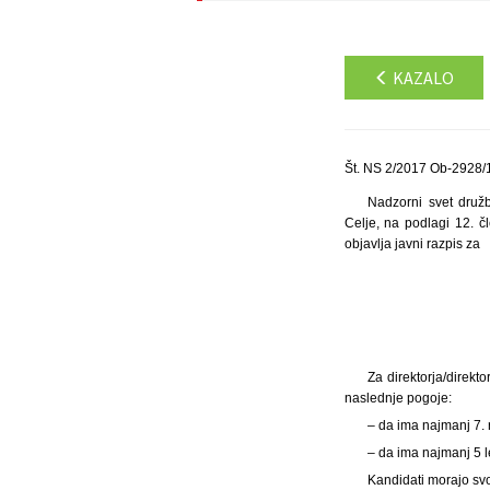
KAZALO
Št. NS 2/2017 Ob-2928/
Nadzorni svet družb
Celje, na podlagi 12. 
objavlja javni razpis za
Za direktorja/direkt
naslednje pogoje:
– da ima najmanj 7.
– da ima najmanj 5 l
Kandidati morajo svoji