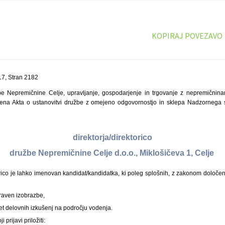
KOPIRAJ POVEZAVO
17, Stran 2182
e Nepremičnine Celje, upravljanje, gospodarjenje in trgovanje z nepremičninam
člena Akta o ustanovitvi družbe z omejeno odgovornostjo in sklepa Nadzornega 
direktorja/direktorico
družbe Nepremičnine Celje d.o.o., Miklošičeva 1, Celje
orico je lahko imenovan kandidat/kandidatka, ki poleg splošnih, z zakonom določen
 raven izobrazbe,
et delovnih izkušenj na področju vodenja.
 prijavi priložiti: