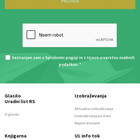
PRIJAVA
Seznanjen sem s
Splošnimi pogoji
in z
Izjavo o varstvu osebnih
podatkov
. *
Glasilo
Izobraževanja
Uradni list RS
Aktualna izobraževanja
O glasilu
Izobraževanja po meri
Najem dvorane
Knjigarna
UL info tok