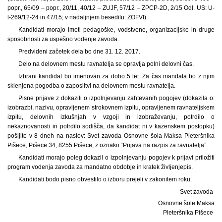
popr., 65/09 – popr., 20/11, 40/12 – ZUJF, 57/12 – ZPCP-2D, 2/15 Odl. US: U-
l-269/12-24 in 47/15; v nadaljnjem besedilu: ZOFVI).
Kandidati morajo imeti pedagoške, vodstvene, organizacijske in druge
sposobnosti za uspešno vodenje zavoda.
Predvideni začetek dela bo dne 31. 12. 2017.
Delo na delovnem mestu ravnatelja se opravlja polni delovni čas.
Izbrani kandidat bo imenovan za dobo 5 let. Za čas mandata bo z njim
sklenjena pogodba o zaposlitvi na delovnem mestu ravnatelja.
Pisne prijave z dokazili o izpolnjevanju zahtevanih pogojev (dokazila o:
izobrazbi, nazivu, opravljenem strokovnem izpitu, opravljenem ravnateljskem
izpitu, delovnih izkušnjah v vzgoji in izobraževanju, potrdilo o
nekaznovanosti in potrdilo sodišča, da kandidat ni v kazenskem postopku)
pošljite v 8 dneh na naslov: Svet zavoda Osnovne šola Maksa Pleteršnika
Pišece, Pišece 34, 8255 Pišece, z oznako “Prijava na razpis za ravnatelja”.
Kandidati morajo poleg dokazil o izpolnjevanju pogojev k prijavi priložiti
program vodenja zavoda za mandatno obdobje in kratek življenjepis.
Kandidati bodo pisno obvestilo o izboru prejeli v zakonitem roku.
Svet zavoda
Osnovne šole Maksa
Pleteršnika Pišece