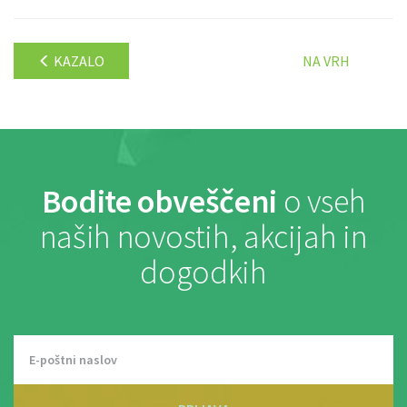
KAZALO
NA VRH
Bodite obveščeni
o vseh
naših novostih, akcijah in
dogodkih