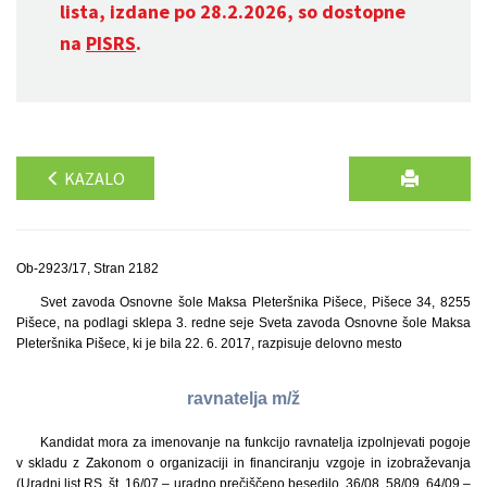
lista, izdane po 28.2.2026, so dostopne
na
PISRS
.
KAZALO
Ob-2923/17, Stran 2182
Svet zavoda Osnovne šole Maksa Pleteršnika Pišece, Pišece 34, 8255
Pišece, na podlagi sklepa 3. redne seje Sveta zavoda Osnovne šole Maksa
Pleteršnika Pišece, ki je bila 22. 6. 2017, razpisuje delovno mesto
ravnatelja m/ž
Kandidat mora za imenovanje na funkcijo ravnatelja izpolnjevati pogoje
v skladu z Zakonom o organizaciji in financiranju vzgoje in izobraževanja
(Uradni list RS, št. 16/07 – uradno prečiščeno besedilo, 36/08, 58/09, 64/09 –