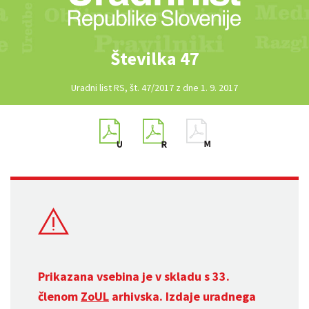
Številka 47
Uradni list RS, št. 47/2017 z dne 1. 9. 2017
Prikazana vsebina je v skladu s 33.
členom
ZoUL
arhivska. Izdaje uradnega