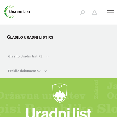
G
LASILO URADNI LIST RS
Glasilo Uradni list RS
Preklic dokumentov