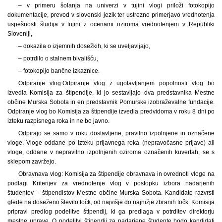
– v primeru šolanja na univerzi v tujini vlogi priloži fotokopijo
dokumentacije, prevod v slovenski jezik ter ustrezno primerjavo vrednotenja
uspešnosti študija v tujini z ocenami oziroma vrednotenjem v Republiki
Sloveniji,
– dokazila o izjemnih dosežkih, ki se uveljavljajo,
– potrdilo o stalnem bivališču,
– fotokopijo bančne izkaznice.
Odpiranje vlog:
Odpiranje vlog z ugotavljanjem popolnosti vlog bo
izvedla Komisija za štipendije, ki jo sestavljajo dva predstavnika Mestne
občine Murska Sobota in en predstavnik Pomurske izobraževalne fundacije.
Odpiranje vlog bo Komisija za štipendije izvedla predvidoma v roku 8 dni po
izteku razpisnega roka in ne bo javno.
Odpirajo se samo v roku dostavljene, pravilno izpolnjene in označene
vloge. Vloge oddane po izteku prijavnega roka (nepravočasne prijave) ali
vloge, oddane v nepravilno izpolnjenih oziroma označenih kuvertah, se s
sklepom zavržejo.
Obravnava vlog: Komisija za štipendije obravnava in ovrednoti vloge na
podlagi Kriterijev za vrednotenje vlog v postopku izbora nadarjenih
študentov – štipendistov Mestne občine Murska Sobota. Kandidate razvrsti
glede na doseženo število točk, od najvišje do najnižje zbranih točk. Komisija
pripravi predlog podelitve štipendij, ki ga predlaga v potrditev direktorju
mestne uprave. O podelitvi štipendij za nadarjene študente bodo kandidati