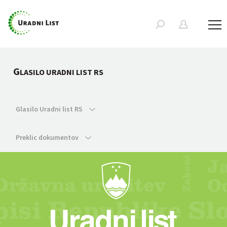
G
LASILO URADNI LIST RS
Glasilo Uradni list RS
Preklic dokumentov