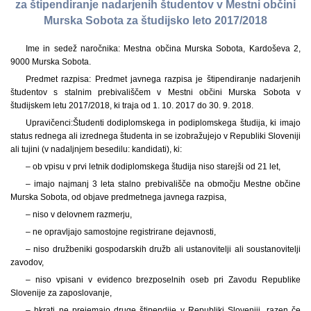
za štipendiranje nadarjenih študentov v Mestni občini
Murska Sobota za študijsko leto 2017/2018
Ime in sedež naročnika: Mestna občina Murska Sobota, Kardoševa 2,
9000 Murska Sobota.
Predmet razpisa: Predmet javnega razpisa je štipendiranje nadarjenih
študentov s stalnim prebivališčem v Mestni občini Murska Sobota v
študijskem letu 2017/2018, ki traja od 1. 10. 2017 do 30. 9. 2018.
Upravičenci:
Študenti dodiplomskega in podiplomskega študija, ki imajo
status rednega ali izrednega študenta in se izobražujejo v Republiki Sloveniji
ali tujini (v nadaljnjem besedilu: kandidati), ki:
– ob vpisu v prvi letnik dodiplomskega študija niso starejši od 21 let,
– imajo najmanj 3 leta stalno prebivališče na območju Mestne občine
Murska Sobota, od objave predmetnega javnega razpisa,
– niso v delovnem razmerju,
– ne opravljajo samostojne registrirane dejavnosti,
– niso družbeniki gospodarskih družb ali ustanovitelji ali soustanovitelji
zavodov,
– niso vpisani v evidenco brezposelnih oseb pri Zavodu Republike
Slovenije za zaposlovanje,
– hkrati ne prejemajo druge štipendije v Republiki Sloveniji, razen če