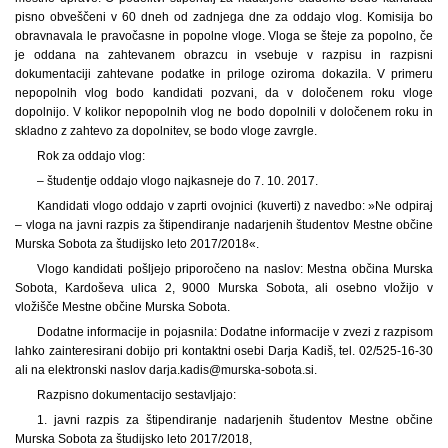
pisno obveščeni v 60 dneh od zadnjega dne za oddajo vlog. Komisija bo
obravnavala le pravočasne in popolne vloge. Vloga se šteje za popolno, če
je oddana na zahtevanem obrazcu in vsebuje v razpisu in razpisni
dokumentaciji zahtevane podatke in priloge oziroma dokazila. V primeru
nepopolnih vlog bodo kandidati pozvani, da v določenem roku vloge
dopolnijo. V kolikor nepopolnih vlog ne bodo dopolnili v določenem roku in
skladno z zahtevo za dopolnitev, se bodo vloge zavrgle.
Rok za oddajo vlog:
– študentje oddajo vlogo najkasneje do 7. 10. 2017.
Kandidati vlogo oddajo v zaprti ovojnici (kuverti) z navedbo: »Ne odpiraj
– vloga na javni razpis za štipendiranje nadarjenih študentov Mestne občine
Murska Sobota za študijsko leto 2017/2018«.
Vlogo kandidati pošljejo priporočeno na naslov: Mestna občina Murska
Sobota, Kardoševa ulica 2, 9000 Murska Sobota, ali osebno vložijo v
vložišče Mestne občine Murska Sobota.
Dodatne informacije in pojasnila: Dodatne informacije v zvezi z razpisom
lahko zainteresirani dobijo pri kontaktni osebi Darja Kadiš, tel. 02/525-16-30
ali na elektronski naslov darja.kadis@murska-sobota.si.
Razpisno dokumentacijo sestavljajo:
1. javni razpis za štipendiranje nadarjenih študentov Mestne občine
Murska Sobota za študijsko leto 2017/2018,