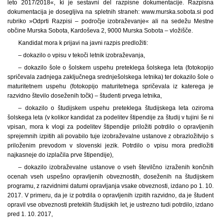
leto 2017/2018«, ki je sestavni del razpisne dokumentacije. Razpisna
dokumentacija je dosegljiva na spletnih straneh: www.murska.sobota.si pod
rubriko »Odprti Razpisi – področje izobraževanje« ali na sedežu Mestne
občine Murska Sobota, Kardoševa 2, 9000 Murska Sobota – vložišče.
Kandidat mora k prijavi na javni razpis predložiti:
– dokazilo o vpisu v tekoči letnik izobraževanja,
– dokazilo šole o šolskem uspehu preteklega šolskega leta (fotokopijo
spričevala zadnjega zaključnega srednješolskega letnika) ter dokazilo šole o
maturitetnem uspehu (fotokopijo maturitetnega spričevala iz katerega je
razvidno število doseženih točk) – študenti prvega letnika,
– dokazilo o študijskem uspehu preteklega študijskega leta oziroma
šolskega leta (v kolikor kandidat za podelitev štipendije za študij v tujini še ni
vpisan, mora k vlogi za podelitev štipendije priložiti potrdilo o opravljenih
sprejemnih izpitih ali povabilo tuje izobraževalne ustanove z obrazložitvijo s
priloženim prevodom v slovenski jezik. Potrdilo o vpisu mora predložiti
najkasneje do izplačila prve štipendije),
– dokazilo izobraževalne ustanove o vseh številčno izraženih končnih
ocenah vseh uspešno opravljenih obveznostih, doseženih na študijskem
programu, z razvidnimi datumi opravljanja vsake obveznosti, izdano po 1. 10.
2017. V primeru, da je iz potrdila o opravljenih izpitih razvidno, da je študent
opravil vse obveznosti preteklih študijskih let, je ustrezno tudi potrdilo, izdano
pred 1. 10. 2017,