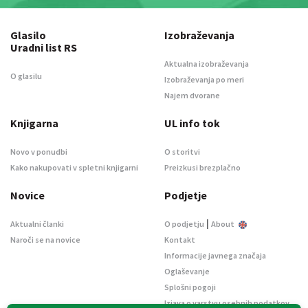
Glasilo
Izobraževanja
Uradni list RS
Aktualna izobraževanja
O glasilu
Izobraževanja po meri
Najem dvorane
Knjigarna
UL info tok
Novo v ponudbi
O storitvi
Kako nakupovati v spletni knjigarni
Preizkusi brezplačno
Novice
Podjetje
|
Aktualni članki
O podjetju
About
Naroči se na novice
Kontakt
Informacije javnega značaja
Oglaševanje
Splošni pogoji
Izjava o varstvu osebnih podatkov