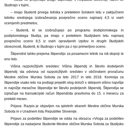
študirajo v tujini,
– imajo študenti prvega letnika v preteklem šolskem letu v zaključnem
letniku srednjega izobraževanja povprečno oceno najmanj 4,5 iz vseh
ocenjenih predmetov,
– študenti, ki se izobražujejo po programu dodiplomskega in
podiplomskega študija, pa imajo v preteklem študijskem letu najmanj
povprečno oceno 8,5 iz vseh opravljenih izpitov in drugih študijskih
obveznosti, študenti, ki študirajo v tujini pa z njo primerljivo oceno.
Štipendist lahko prejema štipendijo za posamezni letnik na isti stopnji le
eno leto.
Višina razpoložljivih sredstev: Višina štipendij in število dodeljenih
štipendij sta odvisna od razpoložljivih sredstev v občinskem proračunu
Mestne občine Murska Sobota za leto 2017 in leto 2018. Komisija za
štipendije vsako leto na podlagi prejetih vlog določi s sklepom višino najvišje
in najnižje mesečne štipendije ter število podeljenih štipendij. Štipendija se
izplačuje na transakcijski račun štipendista praviloma do 15. v mesecu za
pretekli mesec.
Prijava: Razpis je objavljen na spletnih straneh Mestne občine Murska
Sobota in v Uradnem listu Republike Slovenije.
Prijavo za podelitev štipendije se odda na obrazcu »Vloga za podelitev
štipendije za nadarjene študente Mestne občine Murska Sobota za študijsko