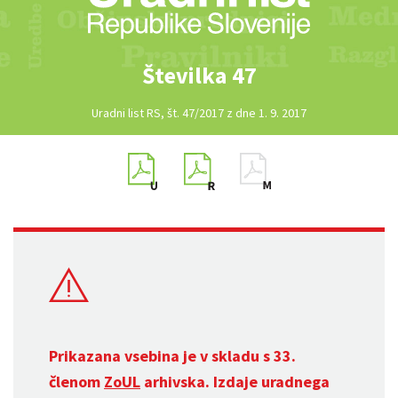
Številka 47
Uradni list RS, št. 47/2017 z dne 1. 9. 2017
Prikazana vsebina je v skladu s 33.
členom
ZoUL
arhivska. Izdaje uradnega