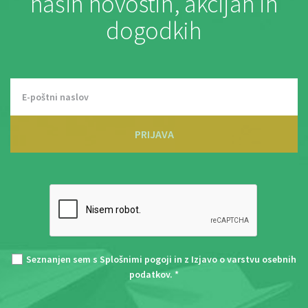
naših novostih, akcijah in
dogodkih
PRIJAVA
Seznanjen sem s
Splošnimi pogoji
in z
Izjavo o varstvu osebnih
podatkov
. *