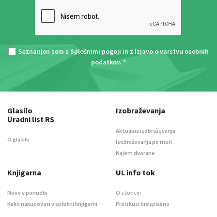
Seznanjen sem s
Splošnimi pogoji
in z
Izjavo o varstvu osebnih
podatkov
. *
Glasilo
Izobraževanja
Uradni list RS
Aktualna izobraževanja
O glasilu
Izobraževanja po meri
Najem dvorane
Knjigarna
UL info tok
Novo v ponudbi
O storitvi
Kako nakupovati v spletni knjigarni
Preizkusi brezplačno