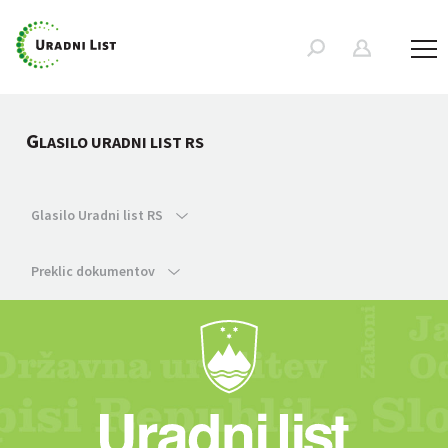
G
LASILO URADNI LIST RS
Glasilo Uradni list RS
Preklic dokumentov