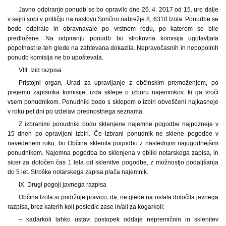
Javno odpiranje ponudb se bo opravilo dne 26. 4. 2017 od 15. ure dalje
v sejni sobi v pritličju na naslovu Sončno nabrežje 8, 6310 Izola. Ponudbe se
bodo odpirale in obravnavale po vrstnem redu, po katerem so bile
predložene. Na odpiranju ponudb bo strokovna komisija ugotavljala
popolnost le-teh glede na zahtevana dokazila. Nepravočasnih in nepopolnih
ponudb komisija ne bo upoštevala.
VIII. Izid razpisa
Pristojni organ, Urad za upravljanje z občinskim premoženjem, po
prejemu zapisnika komisije, izda sklepe o izboru najemnikov, ki ga vroči
vsem ponudnikom. Ponudniki bodo s sklepom o izbiri obveščeni najkasneje
v roku pet dni po izdelavi prednostnega seznama.
Z izbranimi ponudniki bodo sklenjene najemne pogodbe najpozneje v
15 dneh po opravljeni izbiri. Če izbrani ponudnik ne sklene pogodbe v
navedenem roku, bo Občina sklenila pogodbo z naslednjim najugodnejšim
ponudnikom. Najemna pogodba bo sklenjena v obliki notarskega zapisa, in
sicer za določen čas 1 leta od sklenitve pogodbe, z možnostjo podaljšanja
do 5 let. Stroške notarskega zapisa plača najemnik.
IX. Drugi pogoji javnega razpisa
Občina Izola si pridržuje pravico, da, ne glede na ostala določila javnega
razpisa, brez katerih koli posledic zase in/ali za kogarkoli:
– kadarkoli lahko ustavi postopek oddaje nepremičnin in sklenitev