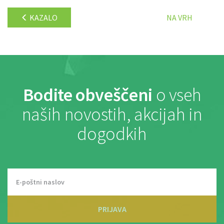
KAZALO
NA VRH
Bodite obveščeni
o vseh
naših novostih, akcijah in
dogodkih
PRIJAVA