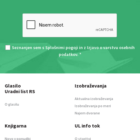
Seznanjen sem s
Splošnimi pogoji
in z
Izjavo o varstvu osebnih
podatkov
. *
Glasilo
Izobraževanja
Uradni list RS
Aktualna izobraževanja
O glasilu
Izobraževanja po meri
Najem dvorane
Knjigarna
UL info tok
Novo v ponudbi
O storitvi