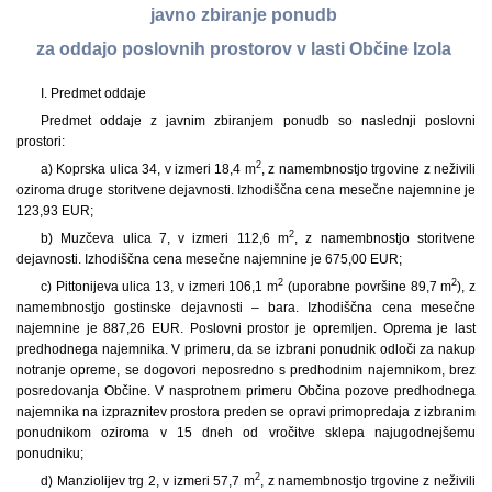
javno zbiranje ponudb
za oddajo poslovnih prostorov v lasti Občine Izola
I. Predmet oddaje
Predmet oddaje z javnim zbiranjem ponudb so naslednji poslovni
prostori:
2
a) Koprska ulica 34, v izmeri 18,4 m
, z namembnostjo trgovine z neživili
oziroma druge storitvene dejavnosti. Izhodiščna cena mesečne najemnine je
123,93 EUR;
2
b) Muzčeva ulica 7, v izmeri 112,6 m
, z namembnostjo storitvene
dejavnosti. Izhodiščna cena mesečne najemnine je 675,00 EUR;
2
2
c) Pittonijeva ulica 13, v izmeri 106,1 m
(uporabne površine 89,7 m
), z
namembnostjo gostinske dejavnosti – bara. Izhodiščna cena mesečne
najemnine je 887,26 EUR. Poslovni prostor je opremljen. Oprema je last
predhodnega najemnika. V primeru, da se izbrani ponudnik odloči za nakup
notranje opreme, se dogovori neposredno s predhodnim najemnikom, brez
posredovanja Občine. V nasprotnem primeru Občina pozove predhodnega
najemnika na izpraznitev prostora preden se opravi primopredaja z izbranim
ponudnikom oziroma v 15 dneh od vročitve sklepa najugodnejšemu
ponudniku;
2
d) Manziolijev trg 2, v izmeri 57,7 m
, z namembnostjo trgovine z neživili