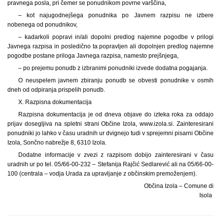
pravnega posla, pri čemer se ponudnikom povrne varščina,
– kot najugodnejšega ponudnika po Javnem razpisu ne izbere
nobenega od ponudnikov,
– kadarkoli popravi in/ali dopolni predlog najemne pogodbe v prilogi
Javnega razpisa in posledično ta popravljen ali dopolnjen predlog najemne
pogodbe postane priloga Javnega razpisa, namesto prejšnjega,
– po prejemu ponudb z izbranimi ponudniki izvede dodatna pogajanja.
O neuspelem javnem zbiranju ponudb se obvesti ponudnike v osmih
dneh od odpiranja prispelih ponudb.
X. Razpisna dokumentacija
Razpisna dokumentacija je od dneva objave do izteka roka za oddajo
prijav dosegljiva na spletni strani Občine Izola, www.izola.si. Zainteresirani
ponudniki jo lahko v času uradnih ur dvignejo tudi v sprejemni pisarni Občine
Izola, Sončno nabrežje 8, 6310 Izola.
Dodatne informacije v zvezi z razpisom dobijo zainteresirani v času
uradnih ur po tel. 05/66-00-232 – Stefanija Rajčić Sedlarević ali na 05/66-00-
100 (centrala – vodja Urada za upravljanje z občinskim premoženjem).
Občina Izola – Comune di
Isola