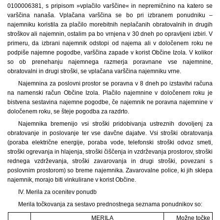
0100006381, s pripisom »vplačilo varščine« in nepremičnino na katero se
varščina nanaša. Vplačana varščina se bo pri izbranem ponudniku –
najemniku koristila za plačilo morebitnih neplačanih obratovalnih in drugih
stroškov ali najemnin, ostalim pa bo vrnjena v 30 dneh po opravljeni izbiri. V
primeru, da izbrani najemnik odstopi od najema ali v določenem roku ne
podpiše najemne pogodbe, varščina zapade v korist Občine Izola. V kolikor
so ob prenehanju najemnega razmerja poravnane vse najemnine,
obratovalni in drugi stroški, se vplačana varščina najemniku vrne.
Najemnina za poslovni prostor se poravna v 8 dneh po izstavitvi računa
na namenski račun Občine Izola. Plačilo najemnine v določenem roku je
bistvena sestavina najemne pogodbe, če najemnik ne poravna najemnine v
določenem roku, se šteje pogodba za razdrto.
Najemnika bremenijo vsi stroški pridobivanja ustreznih dovoljenj za
obratovanje in poslovanje ter vse davčne dajatve. Vsi stroški obratovanja
(poraba električne energije, poraba vode, telefonski stroški odvoz smeti,
stroški ogrevanja in hlajenja, stroški čiščenja in vzdrževanja prostorov, stroški
rednega vzdrževanja, stroški zavarovanja in drugi stroški, povezani s
poslovnim prostorom) so breme najemnika. Zavarovalne police, ki jih sklepa
najemnik, morajo biti vinkulirane v korist Občine.
IV. Merila za ocenitev ponudb
Merila točkovanja za sestavo prednostnega seznama ponudnikov so:
MERILA
Možne točke