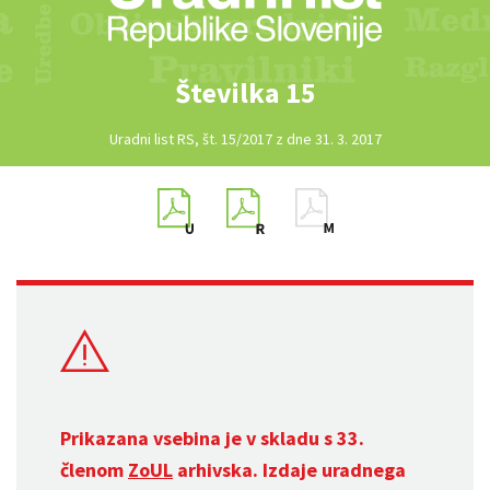
Številka 15
Uradni list RS, št. 15/2017 z dne 31. 3. 2017
Prikazana vsebina je v skladu s 33.
členom
ZoUL
arhivska. Izdaje uradnega