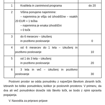
1
Kvaliteta in zanimivost programa
do 20
2
Višina ponujene najemnine:
– najemnina je višja od izhodiščne – vsakih
20 EUR = 1 točka
– najemnina je enaka izhodiščni
= 0 točk
3
do 6 mesecev – izkušenj
in pozitivno poslovanje
0
4
od 6 mesecev do 1 leta – izkušenj in
pozitivno poslovanje
10
5
od 1 do 3 leta – izkušenj
in pozitivno poslovanje
20
6
3 leta in več – izkušenj in pozitivno
poslovanje
30
Poslovni prostor se odda ponudniku z največjim številom zbranih točk.
Izbranih bo toliko ponudnikov, kolikor je poslovnih prostorov. V primeru, da
dva ali več ponudnikov doseže isto število točk, se bodo z njimi opravila
pogajanja.
V. Navodila za pripravo prijave