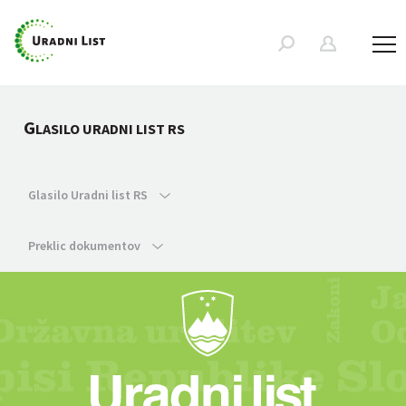
G
LASILO URADNI LIST RS
Glasilo Uradni list RS
Preklic dokumentov