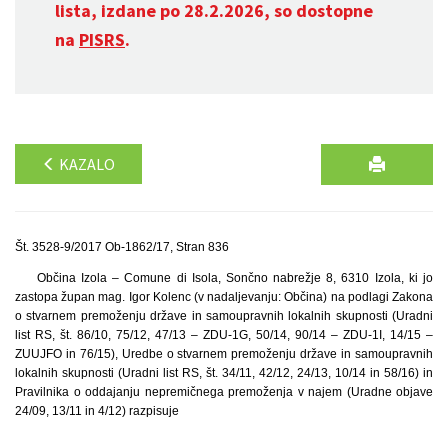
lista, izdane po 28.2.2026, so dostopne
na
PISRS
.
KAZALO
Št. 3528-9/2017 Ob-1862/17, Stran 836
Občina Izola – Comune di Isola, Sončno nabrežje 8, 6310 Izola, ki jo
zastopa župan mag. Igor Kolenc (v nadaljevanju: Občina) na podlagi Zakona
o stvarnem premoženju države in samoupravnih lokalnih skupnosti (Uradni
list RS, št. 86/10, 75/12, 47/13 – ZDU-1G, 50/14, 90/14 – ZDU-1I, 14/15 –
ZUUJFO in 76/15), Uredbe o stvarnem premoženju države in samoupravnih
lokalnih skupnosti (Uradni list RS, št. 34/11, 42/12, 24/13, 10/14 in 58/16) in
Pravilnika o oddajanju nepremičnega premoženja v najem (Uradne objave
24/09, 13/11 in 4/12) razpisuje