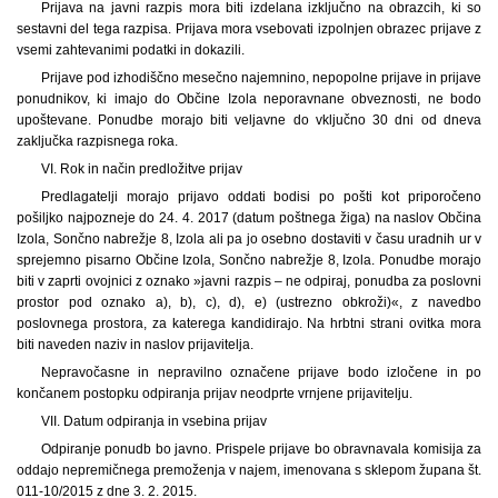
Prijava na javni razpis mora biti izdelana izključno na obrazcih, ki so
sestavni del tega razpisa. Prijava mora vsebovati izpolnjen obrazec prijave z
vsemi zahtevanimi podatki in dokazili.
Prijave pod izhodiščno mesečno najemnino, nepopolne prijave in prijave
ponudnikov, ki imajo do Občine Izola neporavnane obveznosti, ne bodo
upoštevane. Ponudbe morajo biti veljavne do vključno 30 dni od dneva
zaključka razpisnega roka.
VI. Rok in način predložitve prijav
Predlagatelji morajo prijavo oddati bodisi po pošti kot priporočeno
pošiljko najpozneje do 24. 4. 2017 (datum poštnega žiga) na naslov Občina
Izola, Sončno nabrežje 8, Izola ali pa jo osebno dostaviti v času uradnih ur v
sprejemno pisarno Občine Izola, Sončno nabrežje 8, Izola. Ponudbe morajo
biti v zaprti ovojnici z oznako »javni razpis – ne odpiraj, ponudba za poslovni
prostor pod oznako a), b), c), d), e) (ustrezno obkroži)«, z navedbo
poslovnega prostora, za katerega kandidirajo. Na hrbtni strani ovitka mora
biti naveden naziv in naslov prijavitelja.
Nepravočasne in nepravilno označene prijave bodo izločene in po
končanem postopku odpiranja prijav neodprte vrnjene prijavitelju.
VII. Datum odpiranja in vsebina prijav
Odpiranje ponudb bo javno. Prispele prijave bo obravnavala komisija za
oddajo nepremičnega premoženja v najem, imenovana s sklepom župana št.
011-10/2015 z dne 3. 2. 2015.