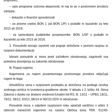
pogodbe);
– opis programa oziroma dejavnosti, ki naj bi se v poslovnem prostoru
odvijala;
– dokazilo o finančni sposobnosti:
– za pravne osebe BON 1 (ali BON 1
/P) s podatki in kazalniki za leto
2015 ali 2016;
– za samostojne podjetnike posameznike: B
ON 1/SP s podatki in
kazalniki za leto 2015 ali 2016.
3. Ponudniki morajo izpolniti vse pogoje določene v javnem razpisu in
razpisni dokumentaciji.
Izbrani ponudnik si mora pred začetkom obratovanja zagotoviti vsa
potrebna dovoljenja za zakonito obratovanje.
III. Pogoji najema
Najemnina za najem posameznega poslovnega prostora vključuje
najem le-tega.
Izhodiščna cena v razpisnem postopku je določena na podlagi cenitve
sodnega cenilca in izvedenca gradbene stroke. V skladu z 2. točko 44. člena
Zakona o davku na dodano vrednost (Uradni list RS, št. 13/11 – UPB3, 18/11,
78/11, 38/12, 83/12, 86/14 in 90/15) DDV ni obračunan.
Ponudnik mora v odprtem razpisnem roku vplačati varščino v višini 3
izklicnih mesečnih najemnin na naslov: Občina Izola TRR. 01240-