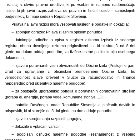
institucij v okviru pravne ureditve, ki po vsebini in namenu nadomeščajo
listine, ki jih javni razpis zahteva od pravnih in fizičnih oseb – samostojnih
podjetnikov, ki imajo sedež v Republiki Sloveniji.
Prijava na javni razpis mora vsebovati naslednje podatke in dokazila:
– izpolnjen obrazec Prijava z jasnim opisom ponudbe;
– fotokopijo odločbe o vpisu v register oziroma izpisek iz sodnega
registra, obrtno dovoljenje oziroma priglasitveni list, ki ni starejši od 8 dni
glede na datum oddaje ponudbe; za fizične osebe pa fotokopija osebnega
dokumenta;
– izjavo o poravnanih vseh obveznostih do Občine Izola (Pristojni organ,
Urad za upravljanje z občinskim premoženjem Občine Izola, bo
verodostojnost izjave preveril v Službi za računovodstvo in finance
neposredno pred sklenitvijo najemne pogodbe);
– za obstoječe uporabnike: potrdila o poravnanih obratovalnih stroških
(poraba el. energije, poraba vode, komunalne storitve …);
– potrdilo Davčnega urada Republike Slovenije o plačanih davkih in
prispevkih, ki ni starejše od 8 dni glede na dan oddaje ponudbe;
– izjavo o sprejemanju razpisnih pogojev;
– dokazilo o vplačani varščini;
– podpisan osnutek najemne pogodbe (seznanjenost z vsebino