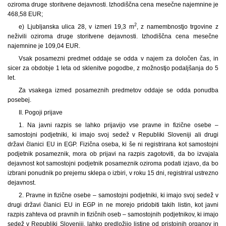
oziroma druge storitvene dejavnosti. Izhodiščna cena mesečne najemnine je
468,58 EUR;
2
e) Ljubljanska ulica 28, v izmeri 19,3 m
, z namembnostjo trgovine z
neživili oziroma druge storitvene dejavnosti. Izhodiščna cena mesečne
najemnine je 109,04 EUR.
Vsak posamezni predmet oddaje se odda v najem za določen čas, in
sicer za obdobje 1 leta od sklenitve pogodbe, z možnostjo podaljšanja do 5
let.
Za vsakega izmed posameznih predmetov oddaje se odda ponudba
posebej.
II. Pogoji prijave
1. Na javni razpis se lahko prijavijo vse pravne in fizične osebe –
samostojni podjetniki, ki imajo svoj sedež v Republiki Sloveniji ali drugi
državi članici EU in EGP. Fizična oseba, ki še ni registrirana kot samostojni
podjetnik posameznik, mora ob prijavi na razpis zagotoviti, da bo izvajala
dejavnost kot samostojni podjetnik posameznik oziroma podati izjavo, da bo
izbrani ponudnik po prejemu sklepa o izbiri, v roku 15 dni, registriral ustrezno
dejavnost.
2. Pravne in fizične osebe – samostojni podjetniki, ki imajo svoj sedež v
drugi državi članici EU in EGP in ne morejo pridobiti takih listin, kot javni
razpis zahteva od pravnih in fizičnih oseb – samostojnih podjetnikov, ki imajo
sedež v Republiki Sloveniji, lahko predložijo listine od pristojnih organov in