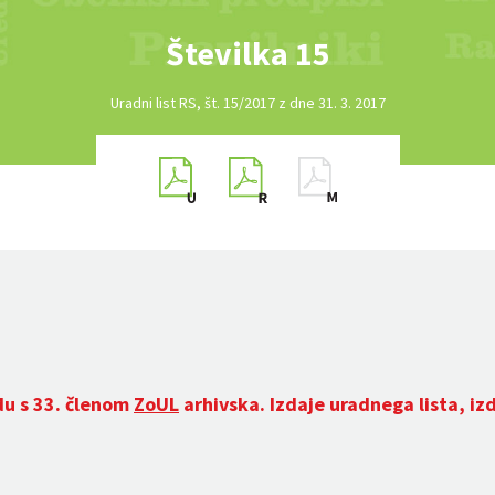
Številka 15
Uradni list RS, št. 15/2017 z dne 31. 3. 2017
du s 33. členom
ZoUL
arhivska. Izdaje uradnega lista, iz