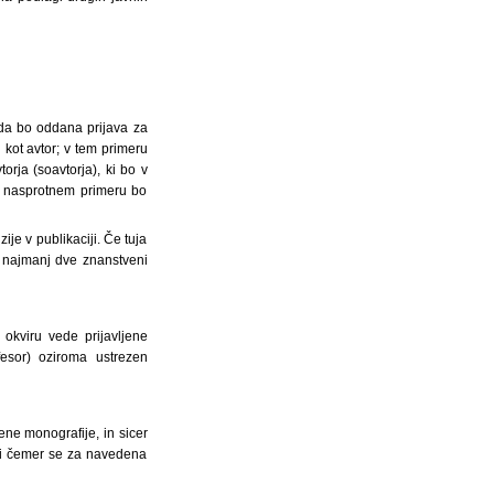
 da bo oddana prijava za
 kot avtor; v tem primeru
rja (soavtorja), ki bo v
 v nasprotnem primeru bo
je v publikaciji. Če tuja
oži najmanj dve znanstveni
 okviru vede prijavljene
ofesor) oziroma ustrezen
ne monografije, in sicer
ri čemer se za navedena