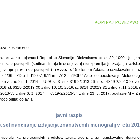
KOPIRAJ POVEZAVO
45/17, Stran 800
aziskovalno dejavnost Republike Slovenije, Bleiweisova cesta 30, 1000 Ljubljan
ilnika o postopkih (so)financiranja in ocenjevanja ter spremljanju izvajanja razisk
aljevanju: pravilnik o postopkih) in v zvezi s 15. členom Zakona o raziskovalni in r
1, 61/06 – ZDru-1, 112/07, 9/11 in 57/12 – ZPOP-1A) ter ob upoštevanju Metodolog
3-25 z dne 25. 1. 2016 – UPB št. 3, št. 6319-2/2013-26 in št. 6319-2/2013-27 z d
016, št. 6319-2/2013-30 z dne 10. 10. 2016, št. 6319-2/2013-31 z dne 7. 11. 2016,
2/2013-33 z dne 6. 2. 2017 in 6319-2/2013-34 z dne 23. 3. 2017, poglavje M – Z
odologija) objavlja
javni razpis
a sofinanciranje izdajanja znanstvenih monografij v letu 20
uporabnika proračunskih sredstev: Javna agencija za raziskovalno dejavnos