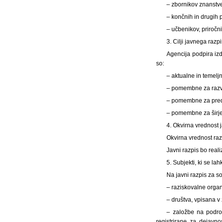
– zbornikov znanstve
– končnih in drugih p
– učbenikov, priročn
3. Cilji javnega razp
Agencija podpira izd
so:
– aktualne in teme
– pomembne za razvo
– pomembne za pred
– pomembne za širje
4. Okvirna vrednost 
Okvirna vrednost ra
Javni razpis bo reali
5. Subjekti, ki se lah
Na javni razpis za s
– raziskovalne organ
– društva, vpisana v
– založbe na področ
registrirane za dejavno