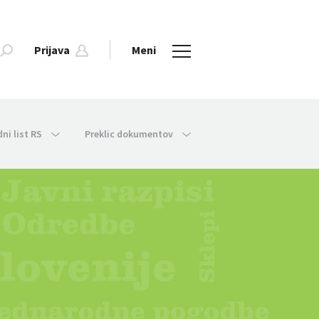
Prijava
Meni
dni list RS
Preklic dokumentov