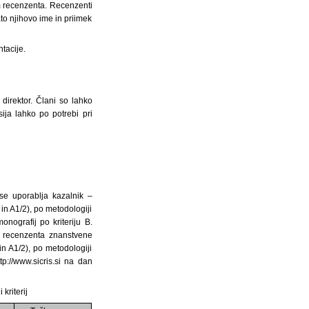
m recenzenta. Recenzenti
to njihovo ime in priimek
tacije.
 direktor. Člani so lahko
ija lahko po potrebi pri
 se uporablja kazalnik –
in A1/2), po metodologiji
nografij po kriteriju B.
t recenzenta znanstvene
n A1/2), po metodologiji
p://www.sicris.si na dan
kriterij