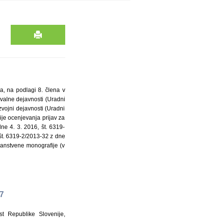
a, na podlagi 8. člena v
ovalne dejavnosti (Uradni
azvojni dejavnosti (Uradni
ije ocenjevanja prijav za
ne 4. 3. 2016, št. 6319-
 št. 6319-2/2013-32 z dne
nanstvene monografije (v
17
t Republike Slovenije,