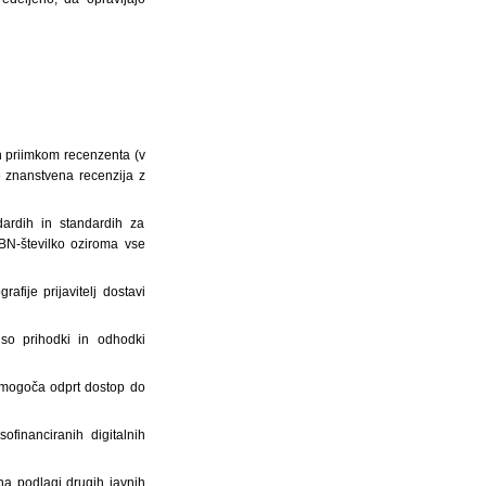
in priimkom recenzenta (v
se znanstvena recenzija z
ardih in standardih za
SBN-številko oziroma vse
fije prijavitelj dostavi
so prihodki in odhodki
 omogoča odprt dostop do
ofinanciranih digitalnih
 na podlagi drugih javnih