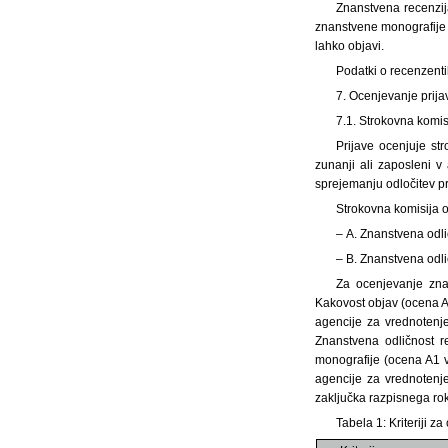
Znanstvena recenzij
znanstvene monografije n
lahko objavi.
Podatki o recenzenti
7. Ocenjevanje prija
7.1. Strokovna komisi
Prijave ocenjuje str
zunanji ali zaposleni v
sprejemanju odločitev p
Strokovna komisija oc
– A. Znanstvena odli
– B. Znanstvena odl
Za ocenjevanje znan
Kakovost objav (ocena A1
agencije za vrednotenje
Znanstvena odličnost r
monografije (ocena A1 v
agencije za vrednotenje
zaključka razpisnega roka
Tabela 1: Kriteriji z