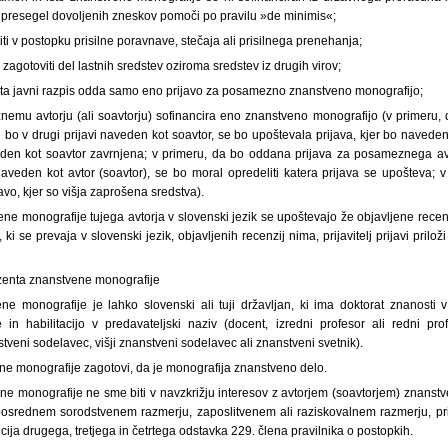
o presegel dovoljenih zneskov pomoči po pravilu »de minimis«;
biti v postopku prisilne poravnave, stečaja ali prisilnega prenehanja;
an zagotoviti del lastnih sredstev oziroma sredstev iz drugih virov;
na ta javni razpis odda samo eno prijavo za posamezno znanstveno monografijo;
emu avtorju (ali soavtorju) sofinancira eno znanstveno monografijo (v primeru,
bo v drugi prijavi naveden kot soavtor, se bo upoštevala prijava, kjer bo naveden
eden kot soavtor zavrnjena; v primeru, da bo oddana prijava za posameznega avto
 naveden kot avtor (soavtor), se bo moral opredeliti katera prijava se upošteva;
avo, kjer so višja zaprošena sredstva).
ne monografije tujega avtorja v slovenski jezik se upoštevajo že objavljene recenzi
i se prevaja v slovenski jezik, objavljenih recenzij nima, prijavitelj prijavi pril
nzenta znanstvene monografije
e monografije je lahko slovenski ali tuji državljan, ki ima doktorat znanosti v
in habilitacijo v predavateljski naziv (docent, izredni profesor ali redni pr
tveni sodelavec, višji znanstveni sodelavec ali znanstveni svetnik).
e monografije zagotovi, da je monografija znanstveno delo.
e monografije ne sme biti v navzkrižju interesov z avtorjem (soavtorjem) znanstve
eposrednem sorodstvenem razmerju, zaposlitvenem ali raziskovalnem razmerju, p
cija drugega, tretjega in četrtega odstavka 229. člena pravilnika o postopkih.