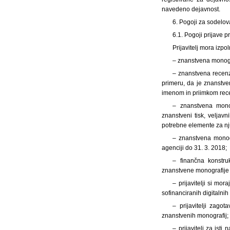
navedeno dejavnost.
6. Pogoji za sodelo
6.1. Pogoji prijave pr
Prijavitelj mora izpo
– znanstvena monogr
– znanstvena recenzi
primeru, da je znanstven
imenom in priimkom rece
– znanstvena monog
znanstveni tisk, veljav
potrebne elemente za nj
– znanstvena monogr
agenciji do 31. 3. 2018;
– finančna konstru
znanstvene monografije 
– prijavitelji si m
sofinanciranih digitalni
– prijavitelji zago
znanstvenih monografij;
– prijavitelj za ist