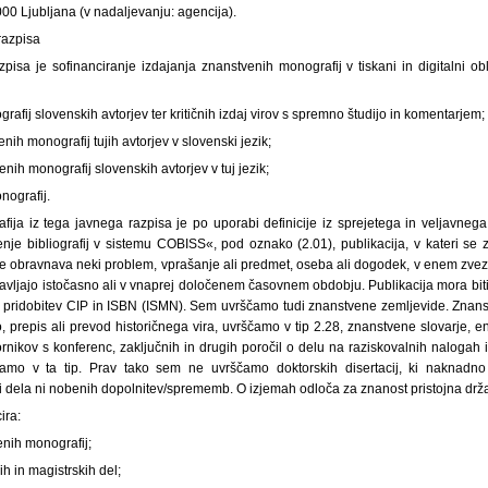
00 Ljubljana (v nadaljevanju: agencija).
razpisa
pisa je sofinanciranje izdajanja znanstvenih monografij v tiskani in digitalni ob
afij slovenskih avtorjev ter kritičnih izdaj virov s spremno študijo in komentarjem;
ih monografij tujih avtorjev v slovenski jezik;
nih monografij slovenskih avtorjev v tuj jezik;
onografij.
ija iz tega javnega razpisa je po uporabi definicije iz sprejetega in veljavneg
je bibliografij v sistemu COBISS«, pod oznako (2.01), publikacija, v kateri se 
e obravnava neki problem, vprašanje ali predmet, oseba ali dogodek, v enem zv
bjavljajo istočasno ali v vnaprej določenem časovnem obdobju. Publikacija mora biti
pridobitev CIP in ISBN (ISMN). Sem uvrščamo tudi znanstvene zemljevide. Znanstv
, prepis ali prevod historičnega vira, uvrščamo v tip 2.28, znanstvene slovarje, en
ornikov s konferenc, zaključnih in drugih poročil o delu na raziskovalnih nalogah i
čamo v ta tip. Prav tako sem ne uvrščamo doktorskih disertacij, ki naknadno
i dela ni nobenih dopolnitev/sprememb. O izjemah odloča za znanost pristojna držav
ira:
enih monografij;
h in magistrskih del;