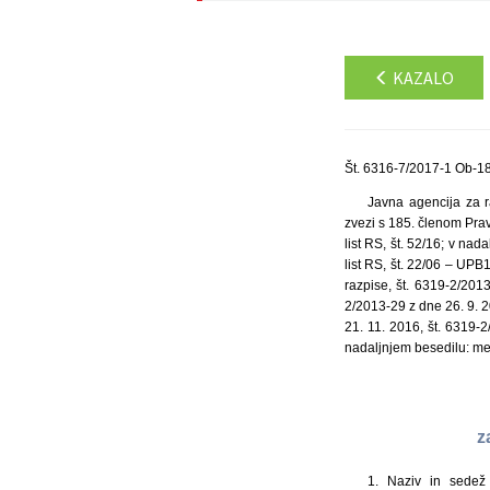
KAZALO
Št. 6316-7/2017-1 Ob-18
Javna agencija za r
zvezi s 185. členom Prav
list RS, št. 52/16; v nad
list RS, št. 22/06 – UPB
razpise, št. 6319-2/201
2/2013-29 z dne 26. 9. 2
21. 11. 2016, št. 6319-
nadaljnjem besedilu: met
z
1. Naziv in sedež 