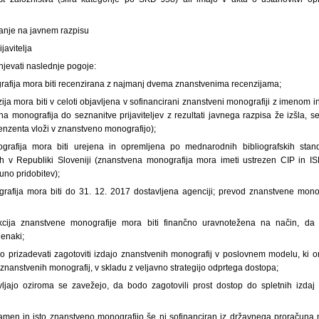
vanje na javnem razpisu
ijavitelja
lnjevati naslednje pogoje:
afija mora biti recenzirana z najmanj dvema znanstvenima recenzijama;
ja mora biti v celoti objavljena v sofinancirani znanstveni monografiji z imenom 
a monografija do seznanitve prijaviteljev z rezultati javnega razpisa že izšla, 
nzenta vloži v znanstveno monografijo);
rafija mora biti urejena in opremljena po mednarodnih bibliografskih stand
nih v Republiki Sloveniji (znanstvena monografija mora imeti ustrezen CIP in I
uno pridobitev);
afija mora biti do 31. 12. 2017 dostavljena agenciji; prevod znanstvene monogra
kcija znanstvene monografije mora biti finančno uravnotežena na način, da 
enaki;
orajo prizadevati zagotoviti izdajo znanstvenih monografij v poslovnem modelu, ki
h znanstvenih monografij, v skladu z veljavno strategijo odprtega dostopa;
tavljajo oziroma se zavežejo, da bodo zagotovili prost dostop do spletnih izdaj s
i namen in isto znanstveno monografijo še ni sofinanciran iz državnega proračuna