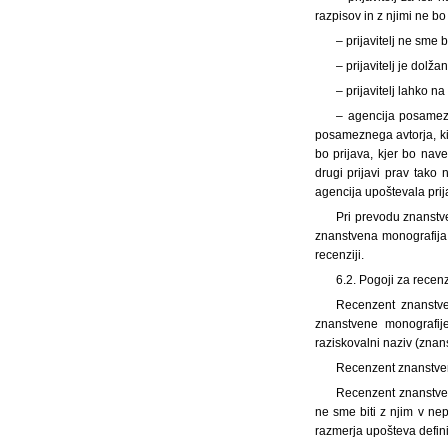
razpisov in z njimi ne b
– prijavitelj ne sme 
– prijavitelj je dolž
– prijavitelj lahko 
– agencija posamezn
posameznega avtorja, ki 
bo prijava, kjer bo nav
drugi prijavi prav tako
agencija upoštevala prij
Pri prevodu znanstve
znanstvena monografija, k
recenziji.
6.2. Pogoji za rece
Recenzent znanstven
znanstvene monografije 
raziskovalni naziv (znans
Recenzent znanstven
Recenzent znanstven
ne sme biti z njim v n
razmerja upošteva defini