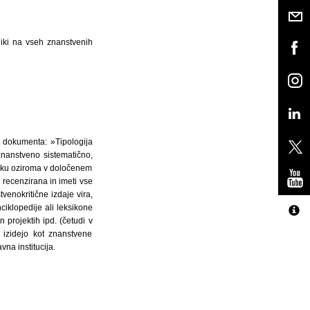
liki na vseh znanstvenih
a dokumenta: »Tipologija
znanstveno sistematično,
ezku oziroma v določenem
 recenzirana in imeti vse
enokritične izdaje vira,
ciklopedije ali leksikone
n projektih ipd. (četudi v
 izidejo kot znanstvene
na institucija.