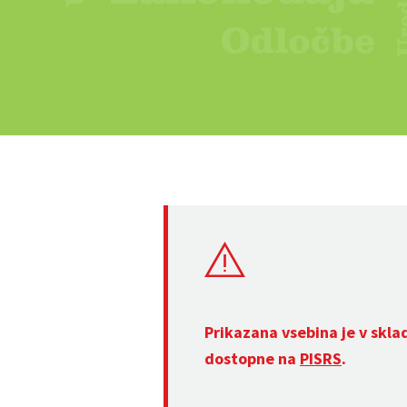
Prikazana vsebina je v skla
dostopne na
PISRS
.