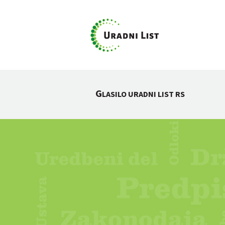
G
LASILO URADNI LIST RS