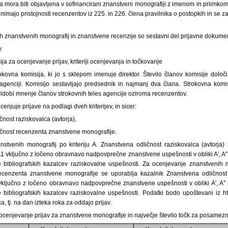
a mora biti objavljena v sofinancirani znanstveni monografiji z imenom in priimko
imajo pristojnosti recenzentov iz 225. in 226. člena pravilnika o postopkih in se za
h znanstvenih monografij in znanstvene recenzije so sestavni del prijavne dokumen
v
ja za ocenjevanje prijav, kriteriji ocenjevanja in točkovanje
okovna komisija, ki jo s sklepom imenuje direktor. Število članov komisije določi
 agenciji. Komisijo sestavljajo predsednik in najmanj dva člana. Strokovna komis
ridobi mnenje članov strokovnih teles agencije oziroma recenzentov.
enjuje prijave na podlagi dveh kriterijev, in sicer:
čnost raziskovalca (avtorja),
ičnost recenzenta znanstvene monografije.
stvenih monografij po kriteriju A. Znanstvena odličnost raziskovalca (avtorja)
 vključno z ločeno obravnavo nadpovprečne znanstvene uspešnosti v obliki A′, A′′ 
 bibliografskih kazalcev raziskovalne uspešnosti. Za ocenjevanje znanstvenih mo
ecenzenta znanstvene monografije se uporablja kazalnik Znanstvena odličnos
ključno z ločeno obravnavo nadpovprečne znanstvene uspešnosti v obliki A′, A′′ i
 bibliografskih kazalcev raziskovalne uspešnosti. Podatki bodo upoštevani iz htt
, tj. na dan izteka roka za oddajo prijav.
a ocenjevanje prijav za znanstvene monografije in največje število točk za posamezni 