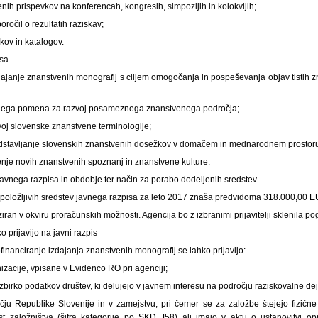
nih prispevkov na konferencah, kongresih, simpozijih in kolokvijih;
oročil o rezultatih raziskav;
ikov in katalogov.
isa
ajanje znanstvenih monografij s ciljem omogočanja in pospeševanja objav tistih z
ljnega pomena za razvoj posameznega znanstvenega področja;
j slovenske znanstvene terminologije;
stavljanje slovenskih znanstvenih dosežkov v domačem in mednarodnem prostor
nje novih znanstvenih spoznanj in znanstvene kulture.
javnega razpisa in obdobje ter način za porabo dodeljenih sredstev
zpoložljivih sredstev javnega razpisa za leto 2017 znaša predvidoma 318.000,00 
ziran v okviru proračunskih možnosti. Agencija bo z izbranimi prijavitelji sklenila p
ko prijavijo na javni razpis
ofinanciranje izdajanja znanstvenih monografij se lahko prijavijo:
izacije, vpisane v Evidenco RO pri agenciji;
 zbirko podatkov društev, ki delujejo v javnem interesu na področju raziskovalne dej
ju Republike Slovenije in v zamejstvu, pri čemer se za založbe štejejo fizične
st založništva (šifra kategorije po SKD J58) ali imajo v aktu o ustanovitvi op