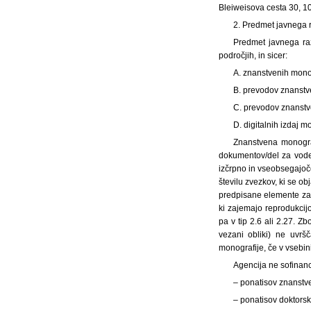
Bleiweisova cesta 30, 10
2. Predmet javnega 
Predmet javnega raz
področjih, in sicer:
A. znanstvenih monogr
B. prevodov znanstven
C. prevodov znanstve
D. digitalnih izdaj m
Znanstvena monograf
dokumentov/del za voden
izčrpno in vseobsegajoč
številu zvezkov, ki se o
predpisane elemente za 
ki zajemajo reprodukcijo
pa v tip 2.6 ali 2.27. Zb
vezani obliki) ne uvrš
monografije, če v vsebin
Agencija ne sofinanc
– ponatisov znanstv
– ponatisov doktorski