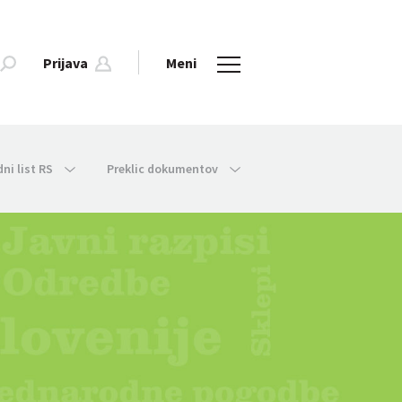
Prijava
Meni
dni list RS
Preklic dokumentov