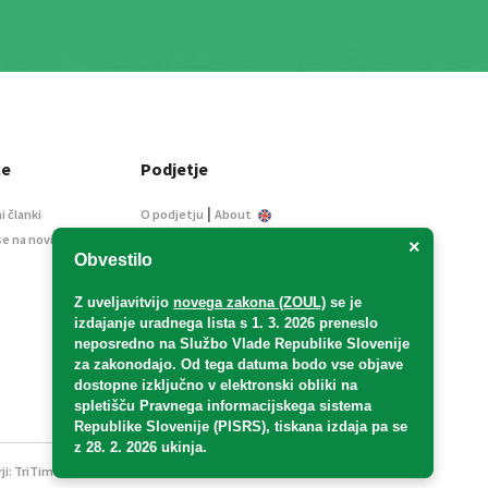
ce
Podjetje
|
i članki
O podjetju
About
se na novice
Kontakt
×
Obvestilo
Informacije javnega
značaja
Z uveljavitvijo
novega zakona (ZOUL)
se je
Oglaševanje
izdajanje uradnega lista s 1. 3. 2026 preneslo
Splošni pogoji
neposredno
na Službo Vlade Republike Slovenije
Izjava o varstvu osebnih
za zakonodajo
. Od tega datuma bodo vse objave
podatkov
dostopne izključno v elektronski obliki na
spletišču Pravnega informacijskega sistema
E-dražbe
Republike Slovenije (PISRS), tiskana izdaja pa se
z 28. 2. 2026 ukinja.
ji:
TriTim spletna agencija
v sodelovanju z 2Mobile