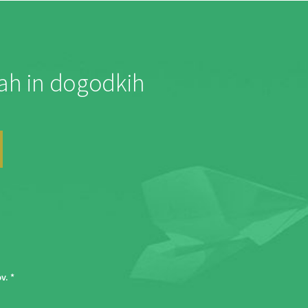
jah in dogodkih
ov
. *