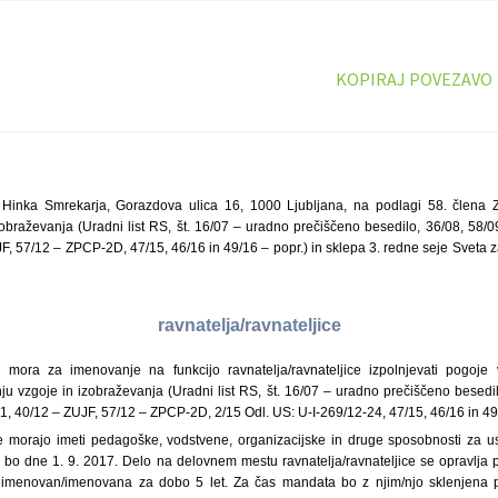
KOPIRAJ POVEZAVO
Hinka Smrekarja, Gorazdova ulica 16, 1000 Ljubljana, na podlagi 58. člena Z
zobraževanja (Uradni list RS, št. 16/07 – uradno prečiščeno besedilo, 36/08, 58/0
JF, 57/12 – ZPCP-2D, 47/15, 46/16 in 49/16 – popr.) in sklepa 3. redne seje Sveta 
ravnatelja/ravnateljice
a mora za imenovanje na funkcijo ravnatelja/ravnateljice izpolnjevati pogo
anju vzgoje in izobraževanja (Uradni list RS, št. 16/07 – uradno prečiščeno besedi
/11, 40/12 – ZUJF, 57/12 – ZPCP-2D, 2/15 Odl. US: U-I-269/12-24, 47/15, 46/16 in 49/
ke morajo imeti pedagoške, vodstvene, organizacijske in druge sposobnosti za 
 bo dne 1. 9. 2017. Delo na delovnem mestu ravnatelja/ravnateljice se opravlja po
 imenovan/imenovana za dobo 5 let. Za čas mandata bo z njim/njo sklenjena 