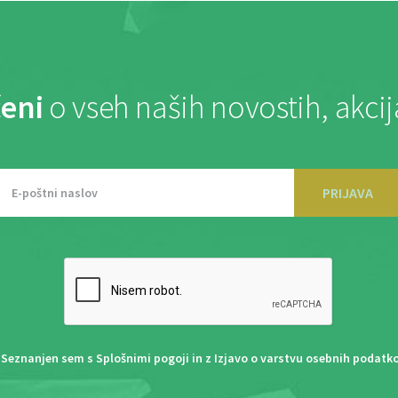
eni
o vseh naših novostih, akci
PRIJAVA
Seznanjen sem s
Splošnimi pogoji
in z
Izjavo o varstvu osebnih podatk