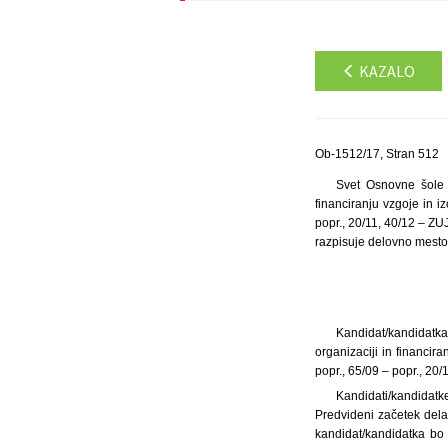
KAZALO
Ob-1512/17, Stran 512
Svet Osnovne šole 
financiranju vzgoje in i
popr., 20/11, 40/12 – ZU
razpisuje delovno mesto
Kandidat/kandidatk
organizaciji in financir
popr., 65/09 – popr., 20
Kandidati/kandidat
Predvideni začetek dela
kandidat/kandidatka bo