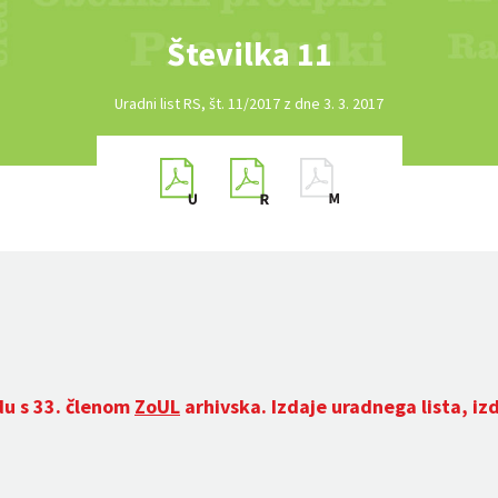
Številka 11
Uradni list RS, št. 11/2017 z dne 3. 3. 2017
du s 33. členom
ZoUL
arhivska. Izdaje uradnega lista, iz