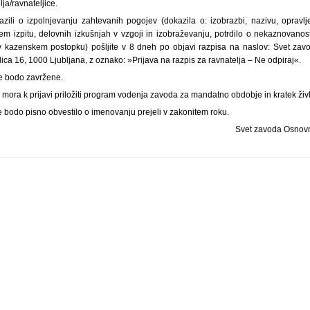
a/ravnateljice.
azili o izpolnjevanju zahtevanih pogojev (dokazila o: izobrazbi, nazivu, opravl
m izpitu, delovnih izkušnjah v vzgoji in izobraževanju, potrdilo o nekaznovanost
 v kazenskem postopku) pošljite v 8 dneh po objavi razpisa na naslov: Svet za
ca 16, 1000 Ljubljana, z oznako: »Prijava na razpis za ravnatelja – Ne odpiraj«.
e bodo zavržene.
mora k prijavi priložiti program vodenja zavoda za mandatno obdobje in kratek živl
 bodo pisno obvestilo o imenovanju prejeli v zakonitem roku.
Svet zavoda Osnov