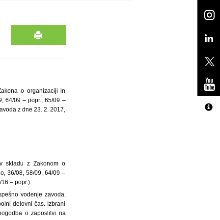
akona o organizaciji in
9, 64/09 – popr., 65/09 –
zavoda z dne 23. 2. 2017,
je v skladu z Zakonom o
lo, 36/08, 58/09, 64/09 –
16 – popr.).
uspešno vodenje zavoda.
lni delovni čas. Izbrani
pogodba o zaposlitvi na