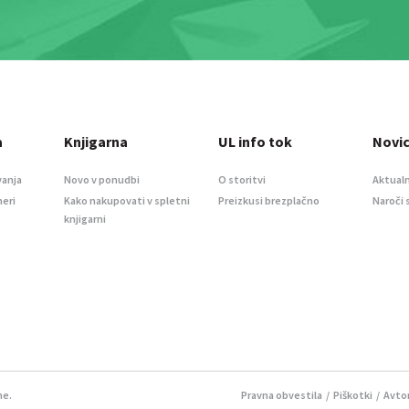
a
Knjigarna
UL info tok
Novi
vanja
Novo v ponudbi
O storitvi
Aktualn
meri
Kako nakupovati v spletni
Preizkusi brezplačno
Naroči 
knjigarni
ne.
Pravna obvestila
/
Piškotki
/ Avtor