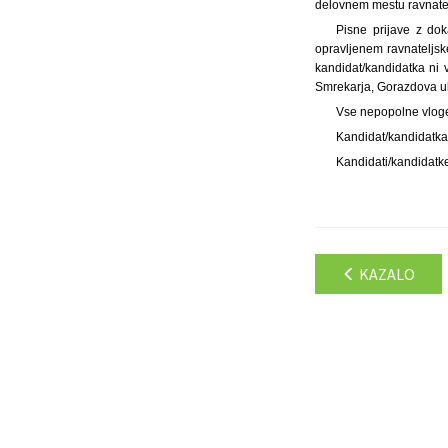
delovnem mestu ravnatelj
Pisne prijave z dok
opravljenem ravnateljske
kandidat/kandidatka ni
Smrekarja, Gorazdova uli
Vse nepopolne vlog
Kandidat/kandidatka 
Kandidati/kandidatke
KAZALO