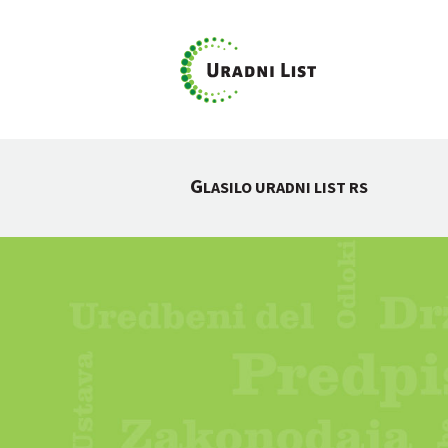
G
LASILO URADNI LIST RS