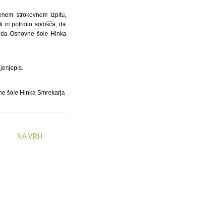
jenem strokovnem izpitu,
i in potrdilo sodišča, da
voda Osnovne šole Hinka
jenjepis.
ne šole Hinka Smrekarja
NA VRH