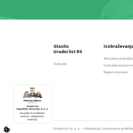
Glasilo
Izobraževanj
Uradni list RS
Aktualna izobraže
O glasilu
Izobraževanja po 
Najem dvorane
Uradni list d. o. o. – v likvidaciji / Vse pravice pridrža