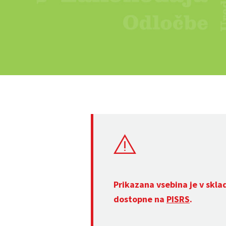
Prikazana vsebina je v skla
dostopne na
PISRS
.