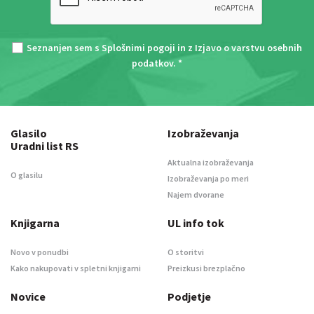
Seznanjen sem s
Splošnimi pogoji
in z
Izjavo o varstvu osebnih
podatkov
. *
Glasilo
Izobraževanja
Uradni list RS
Aktualna izobraževanja
O glasilu
Izobraževanja po meri
Najem dvorane
Knjigarna
UL info tok
Novo v ponudbi
O storitvi
Kako nakupovati v spletni knjigarni
Preizkusi brezplačno
Novice
Podjetje