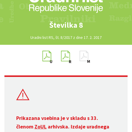
Številka 8
Uradni list RS, št. 8/2017 z dne 17. 2. 2017
Prikazana vsebina je v skladu s 33.
členom
ZoUL
arhivska. Izdaje uradnega