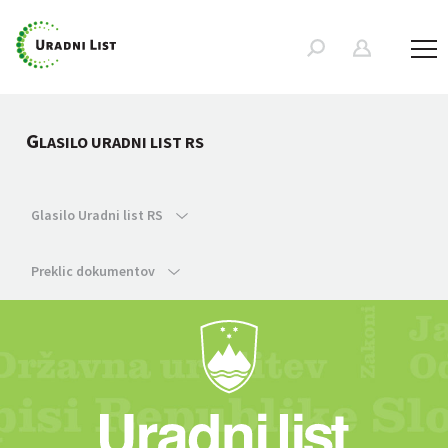
G
LASILO URADNI LIST RS
Glasilo Uradni list RS
Preklic dokumentov