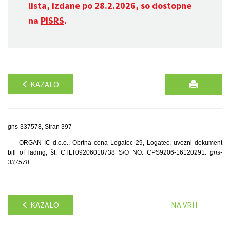
lista, izdane po 28.2.2026, so dostopne
na
PISRS
.
KAZALO
gns-337578, Stran 397
ORGAN IC d.o.o., Obrtna cona Logatec 29, Logatec, uvozni dokument
bill of lading, št. CTLT09206018738 S/O NO: CPS9206-16120291.
gns-
337578
KAZALO
NA VRH