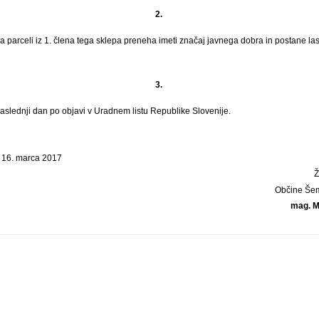
2.
a parceli iz 1. člena tega sklepa preneha imeti značaj javnega dobra in postane l
3.
naslednji dan po objavi v Uradnem listu Republike Slovenije.
e 16. marca 2017
Občine Šem
mag. M