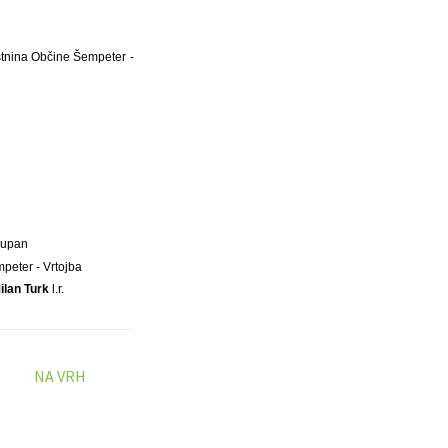
astnina Občine Šempeter -
Župan
peter - Vrtojba
ilan Turk
l.r.
NA VRH