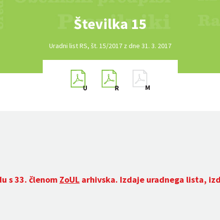
Številka 15
Uradni list RS, št. 15/2017 z dne 31. 3. 2017
du s 33. členom
ZoUL
arhivska. Izdaje uradnega lista, iz