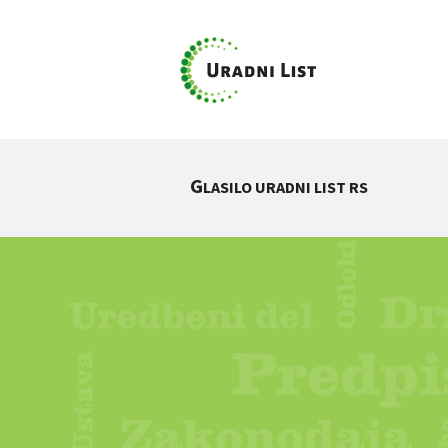
G
LASILO URADNI LIST RS