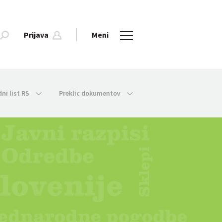
Prijava
Meni
dni list RS
Preklic dokumentov