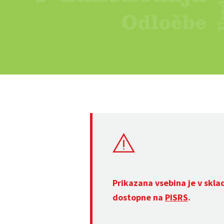
Prikazana vsebina je v skla
dostopne na
PISRS
.