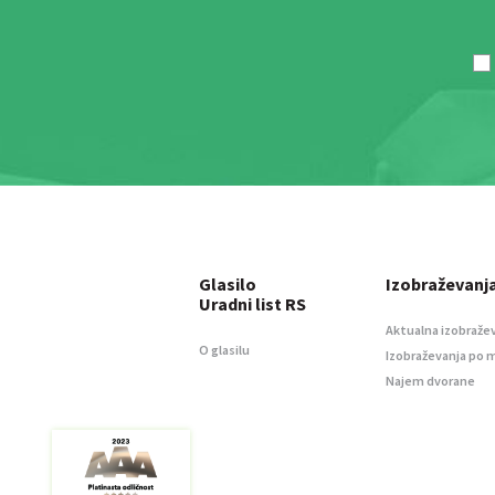
Glasilo
Izobraževanj
Uradni list RS
Aktualna izobraže
O glasilu
Izobraževanja po 
Najem dvorane