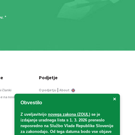
ov
. *
ce
Podjetje
|
i članki
O podjetju
About
se na novice
Kontakt
×
Obvestilo
Informacije javnega
značaja
Z uveljavitvijo
novega zakona (ZOUL)
se je
Oglaševanje
izdajanje uradnega lista s 1. 3. 2026 preneslo
Splošni pogoji
neposredno
na Službo Vlade Republike Slovenije
Izjava o varstvu osebnih
za zakonodajo
. Od tega datuma bodo vse objave