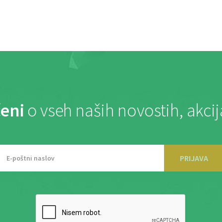
eni
o vseh naših novostih, akci
PRIJAVA