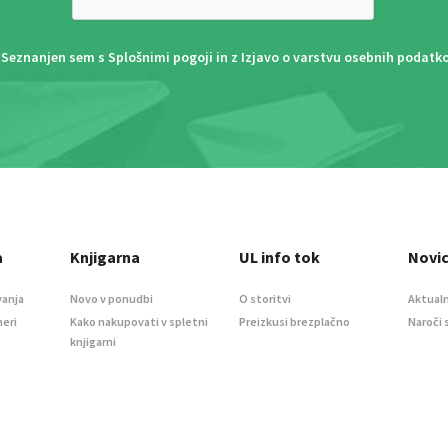
Seznanjen sem s
Splošnimi pogoji
in z
Izjavo o varstvu osebnih podatk
a
Knjigarna
UL info tok
Novi
vanja
Novo v ponudbi
O storitvi
Aktualn
meri
Kako nakupovati v spletni
Preizkusi brezplačno
Naroči 
knjigarni