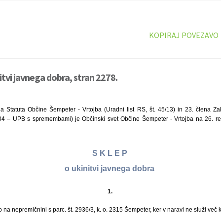
KOPIRAJ POVEZAVO
itvi javnega dobra, stran 2278.
a Statuta Občine Šempeter - Vrtojba (Uradni list RS, št. 45/13) in 23. člena Za
2/04 – UPB s spremembami) je Občinski svet Občine Šempeter - Vrtojba na 26. re
S K L E P
o ukinitvi javnega dobra
1.
 na nepremičnini s parc. št. 2936/3, k. o. 2315 Šempeter, ker v naravi ne služi več 