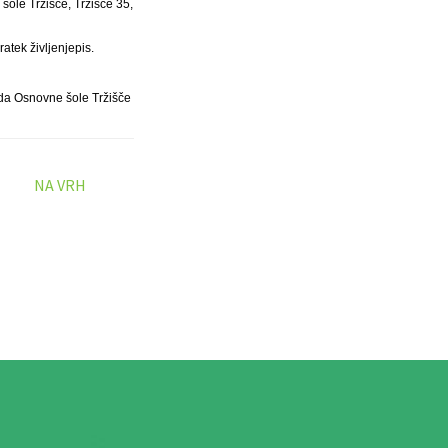
ole Tržišče, Tržišče 35,
atek življenjepis.
da Osnovne šole Tržišče
NA VRH