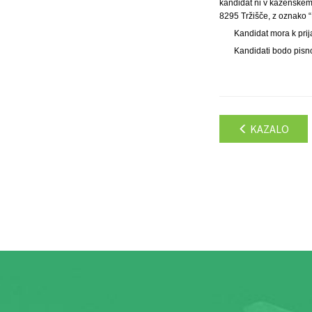
kandidat ni v kazenskem
8295 Tržišče, z oznako “P
Kandidat mora k prij
Kandidati bodo pisno
KAZALO