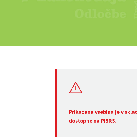
Prikazana vsebina je v skla
dostopne na
PISRS
.