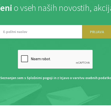
eni
o vseh naših novostih, akci
PRIJAVA
Seznanjen sem s
Splošnimi pogoji
in z
Izjavo o varstvu osebnih podatk