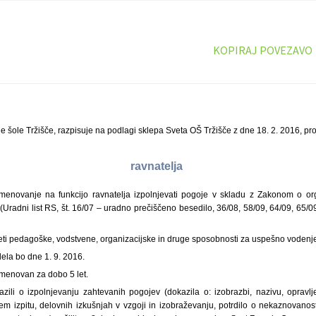
KOPIRAJ POVEZAVO
 šole Tržišče, razpisuje na podlagi sklepa Sveta OŠ Tržišče z dne 18. 2. 2016, pr
ravnatelja
enovanje na funkcijo ravnatelja izpolnjevati pogoje v skladu z Zakonom o orga
(Uradni list RS, št. 16/07 – uradno prečiščeno besedilo, 36/08, 58/09, 64/09, 65/0
eti pedagoške, vodstvene, organizacijske in druge sposobnosti za uspešno vodenj
ela bo dne 1. 9. 2016.
imenovan za dobo 5 let.
azili o izpolnjevanju zahtevanih pogojev (dokazila o: izobrazbi, nazivu, opravl
m izpitu, delovnih izkušnjah v vzgoji in izobraževanju, potrdilo o nekaznovanost