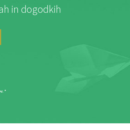
jah in dogodkih
ov
. *