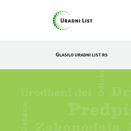
G
LASILO URADNI LIST RS