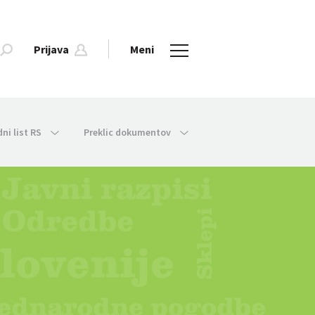
Prijava
Meni
dni list RS
Preklic dokumentov