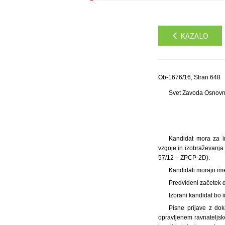
KAZALO
Ob-1676/16, Stran 648
Svet Zavoda Osnovne
Kandidat mora za im
vzgoje in izobraževanja 
57/12 – ZPCP-2D).
Kandidati morajo im
Predvideni začetek d
Izbrani kandidat bo 
Pisne prijave z dok
opravljenem ravnateljske