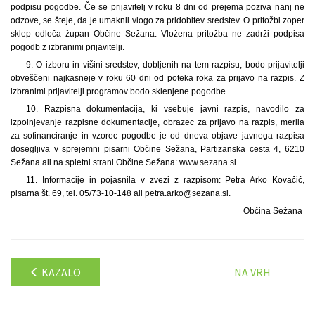
podpisu pogodbe. Če se prijavitelj v roku 8 dni od prejema poziva nanj ne
odzove, se šteje, da je umaknil vlogo za pridobitev sredstev. O pritožbi zoper
sklep odloča župan Občine Sežana. Vložena pritožba ne zadrži podpisa
pogodb z izbranimi prijavitelji.
9. O izboru in višini sredstev, dobljenih na tem razpisu, bodo prijavitelji
obveščeni najkasneje v roku 60 dni od poteka roka za prijavo na razpis. Z
izbranimi prijavitelji programov bodo sklenjene pogodbe.
10. Razpisna dokumentacija, ki vsebuje javni razpis, navodilo za
izpolnjevanje razpisne dokumentacije, obrazec za prijavo na razpis, merila
za sofinanciranje in vzorec pogodbe je od dneva objave javnega razpisa
dosegljiva v sprejemni pisarni Občine Sežana, Partizanska cesta 4, 6210
Sežana ali na spletni strani Občine Sežana: www.sezana.si.
11. Informacije in pojasnila v zvezi z razpisom: Petra Arko Kovačič,
pisarna št. 69, tel. 05/73-10-148 ali petra.arko@sezana.si.
Občina Sežana
KAZALO
NA VRH