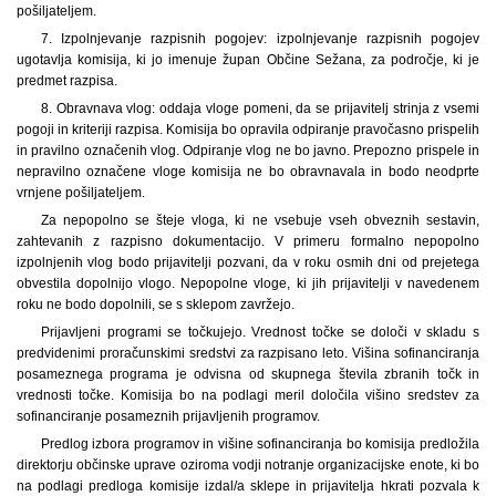
pošiljateljem.
7. Izpolnjevanje razpisnih pogojev: izpolnjevanje razpisnih pogojev
ugotavlja komisija, ki jo imenuje župan Občine Sežana, za področje, ki je
predmet razpisa.
8. Obravnava vlog: oddaja vloge pomeni, da se prijavitelj strinja z vsemi
pogoji in kriteriji razpisa. Komisija bo opravila odpiranje pravočasno prispelih
in pravilno označenih vlog. Odpiranje vlog ne bo javno. Prepozno prispele in
nepravilno označene vloge komisija ne bo obravnavala in bodo neodprte
vrnjene pošiljateljem.
Za nepopolno se šteje vloga, ki ne vsebuje vseh obveznih sestavin,
zahtevanih z razpisno dokumentacijo. V primeru formalno nepopolno
izpolnjenih vlog bodo prijavitelji pozvani, da v roku osmih dni od prejetega
obvestila dopolnijo vlogo. Nepopolne vloge, ki jih prijavitelji v navedenem
roku ne bodo dopolnili, se s sklepom zavržejo.
Prijavljeni programi se točkujejo. Vrednost točke se določi v skladu s
predvidenimi proračunskimi sredstvi za razpisano leto. Višina sofinanciranja
posameznega programa je odvisna od skupnega števila zbranih točk in
vrednosti točke. Komisija bo na podlagi meril določila višino sredstev za
sofinanciranje posameznih prijavljenih programov.
Predlog izbora programov in višine sofinanciranja bo komisija predložila
direktorju občinske uprave oziroma vodji notranje organizacijske enote, ki bo
na podlagi predloga komisije izdal/a sklepe in prijavitelja hkrati pozvala k