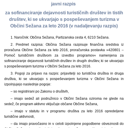
javni razpis
za sofinanciranje dejavnosti turističnih društev in tistih
društev, ki se ukvarjajo s pospeševanjem turizma v
Občini Sežana za leto 2016 (v nadaljevanju razpis)
1. Naročnik: Občina Sežana, Partizanska cesta 4, 6210 Sežana.
2. Predmet razpisa: Občina Sežana razpisuje finančna sredstva iz
proračuna Občine Sežana za leto 2016, proračunska postavka »420801 –
Pomoč turističnim društvom za izvedbo programov« namenjena za
sofinanciranje dejavnosti turističnih društev in drugih društev, ki se ukvarjajo
s pospeševanjem turizma v Občini Sežana za leto 2016.
3. Pogoji za prijavo na razpis: prijavitelji so turistična društva in druga
društva, ki se ukvarjajo s pospeševanjem turizma v Občini Sežana in
izpolnjujejo naslednje pogoje:
– so registrirani po Zakonu o društvih,
– imajo sedež ali podružnico v Občini Sežana oziroma ne glede na
sedež, če program aktivno vključuje občane Občine Sežana,
– imajo v statutu in v programu društva za leto 2016 opredeljene
turistične aktivnosti,
– da imajo pravočasno in v celoti izpolnjene pogodbene obveznosti do