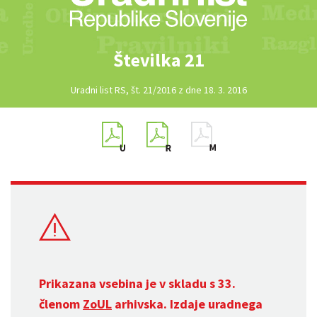
Številka 21
Uradni list RS, št. 21/2016 z dne 18. 3. 2016
Prikazana vsebina je v skladu s 33.
členom
ZoUL
arhivska. Izdaje uradnega