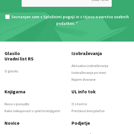
Seznanjen sem s
Splošnimi pogoji
in z
Izjavo o varstvu osebnih
podatkov
. *
Glasilo
Izobraževanja
Uradni list RS
Aktualna izobraževanja
O glasilu
Izobraževanja po meri
Najem dvorane
Knjigarna
UL info tok
Novo v ponudbi
O storitvi
Kako nakupovati v spletni knjigarni
Preizkusi brezplačno
Novice
Podjetje