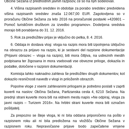
Občine Sežana iz predhodnih javnih razpisov, če so na njih sodelovali.
4. Višina razpisanih sredstev in obdobje za porabo sredstev: predvidena
višina razpisanih sredstev znaša 12.067,00 EUR. Zagotovljena so v
proračunu Občine Sežana za leto 2016 na proračunski postavki »420801 –
Pomoč turističnim društvom za izvedbo programov«. Dodeljena sredstva
morajo biti porabljena do 31. 12. 2016.
5. Rok za predložitev prijav je vključno do petka, 8. 4. 2016.
6. Oddaja in dostava vlog: vloga na razpis mora biti izpolnjena izključno
na obrazcu za prijavo na razpis, ki je sestavni del razpisne dokumentacije
(Prijavni obrazec – vloga na razpis), biti mora čitljiva, na ustreznih mestih
podpisana ter žigosana in mora vsebovati vse obvezne priloge, dokazila in
podatke, določene v razpisni dokumentaciji.
Komisija lahko naknadno zahteva še predložitev drugih dokumentov, kot
dokazilo resničnosti navedb v vlogi in priloženih obrazcih.
Popolne vloge z vsemi zahtevanimi prilogami je potrebno poslati v zaprti
kuverti na naslov: Občina Sežana, Partizanska cesta 4, 6210 Sežana. Na
prednji strani kuverte mora biti na vidnem mestu napis »Ne odpiraj, vloga za
javni razpis – Turizem 2016«. Na hrbtni strani kuverte mora biti označen
pošiljatelj.
Za prepozno se šteje vloga, ki ni bila oddana priporočeno na pošto v
razpisnem roku ali ni bila predložena na vložišču Občine Sežana v
razpisnem roku. Nepravočasne prijave bodo zapečatene vrnjene