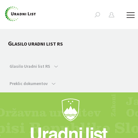
G
LASILO URADNI LIST RS
Glasilo Uradni list RS
Preklic dokumentov