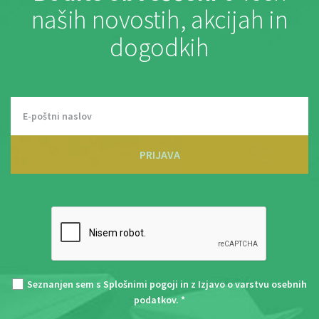
naših novostih, akcijah in
dogodkih
PRIJAVA
Seznanjen sem s
Splošnimi pogoji
in z
Izjavo o varstvu osebnih
podatkov
. *