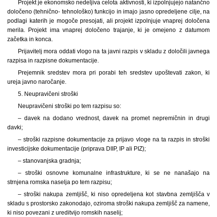
Projekt je ekonomsko nedeljiva celota aktivnosti, ki izpolnjujejo natančno
določeno (tehnično- tehnološko) funkcijo in imajo jasno opredeljene cilje, na
podlagi katerih je mogoče presojati, ali projekt izpolnjuje vnaprej določena
merila. Projekt ima vnaprej določeno trajanje, ki je omejeno z datumom
začetka in konca.
Prijavitelj mora oddati vlogo na ta javni razpis v skladu z določili javnega
razpisa in razpisne dokumentacije.
Prejemnik sredstev mora pri porabi teh sredstev upoštevati zakon, ki
ureja javno naročanje.
5. Neupravičeni stroški
Neupravičeni stroški po tem razpisu so:
– davek na dodano vrednost, davek na promet nepremičnin in drugi
davki;
– stroški razpisne dokumentacije za prijavo vloge na ta razpis in stroški
investicijske dokumentacije (priprava DIIP, IP ali PIZ);
– stanovanjska gradnja;
– stroški osnovne komunalne infrastrukture, ki se ne nanašajo na
strnjena romska naselja po tem razpisu;
– stroški nakupa zemljišč, ki niso opredeljena kot stavbna zemljišča v
skladu s prostorsko zakonodajo, oziroma stroški nakupa zemljišč za namene,
ki niso povezani z ureditvijo romskih naselij;