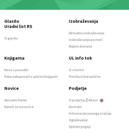
Glasilo
Izobraževanja
Uradni list RS
Aktualna izobraževanja
O glasilu
Izobraževanja po meri
Najem dvorane
Knjigarna
UL info tok
Novo v ponudbi
O storitvi
Kako nakupovati v spletni knjigarni
Preizkusi brezplačno
Novice
Podjetje
|
Aktualni članki
O podjetju
About
Naroči se na novice
Kontakt
Informacije javnega značaja
Oglaševanje
Splošni pogoji