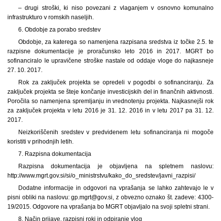
– drugi stroški, ki niso povezani z vlaganjem v osnovno komunalno
infrastrukturo v romskih naseljih.
6. Obdobje za porabo sredstev
Obdobje, za katerega so namenjena razpisana sredstva iz točke 2.5. te
razpisne dokumentacije je proračunsko leto 2016 in 2017. MGRT bo
sofinanciralo le upravičene stroške nastale od oddaje vloge do najkasneje
27. 10. 2017.
Rok za zaključek projekta se opredeli v pogodbi o sofinanciranju. Za
zaključek projekta se šteje končanje investicijskih del in finančnih aktivnosti.
Poročila so namenjena spremljanju in vrednotenju projekta. Najkasnejši rok
za zaključek projekta v letu 2016 je 31. 12. 2016 in v letu 2017 pa 31. 12.
2017.
Neizkoriščenih sredstev v predvidenem letu sofinanciranja ni mogoče
koristiti v prihodnjih letih.
7. Razpisna dokumentacija
Razpisna dokumentacija je objavljena na spletnem naslovu:
http://www.mgrt.gov.si/si/o_ministrstvu/kako_do_sredstev/javni_razpisi/
Dodatne informacije in odgovori na vprašanja se lahko zahtevajo le v
pisni obliki na naslovu: gp.mgrt@gov.si, z obvezno oznako št. zadeve: 4300-
19/2015. Odgovore na vprašanja bo MGRT objavljalo na svoji spletni strani.
8. Način prijave, razpisni roki in odpiranje vlog