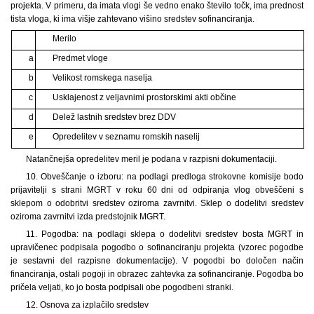
projekta. V primeru, da imata vlogi še vedno enako število točk, ima prednost
tista vloga, ki ima višje zahtevano višino sredstev sofinanciranja.
Merilo
a
Predmet vloge
b
Velikost romskega naselja
c
Usklajenost z veljavnimi prostorskimi akti občine
d
Delež lastnih sredstev brez DDV
e
Opredelitev v seznamu romskih naselij
Natančnejša opredelitev meril je podana v razpisni dokumentaciji.
10. Obveščanje o izboru: na podlagi predloga strokovne komisije bodo
prijavitelji s strani MGRT v roku 60 dni od odpiranja vlog obveščeni s
sklepom o odobritvi sredstev oziroma zavrnitvi. Sklep o dodelitvi sredstev
oziroma zavrnitvi izda predstojnik MGRT.
11. Pogodba: na podlagi sklepa o dodelitvi sredstev bosta MGRT in
upravičenec podpisala pogodbo o sofinanciranju projekta (vzorec pogodbe
je sestavni del razpisne dokumentacije). V pogodbi bo določen način
financiranja, ostali pogoji in obrazec zahtevka za sofinanciranje. Pogodba bo
pričela veljati, ko jo bosta podpisali obe pogodbeni stranki.
12. Osnova za izplačilo sredstev