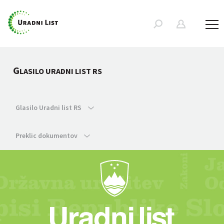
G
LASILO URADNI LIST RS
Glasilo Uradni list RS
Preklic dokumentov