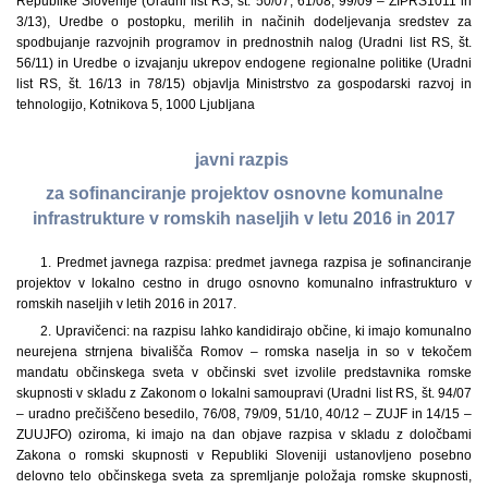
Republike Slovenije (Uradni list RS, št. 50/07, 61/08, 99/09 – ZIPRS1011 in
3/13), Uredbe o postopku, merilih in načinih dodeljevanja sredstev za
spodbujanje razvojnih programov in prednostnih nalog (Uradni list RS, št.
56/11) in Uredbe o izvajanju ukrepov endogene regionalne politike (Uradni
list RS, št. 16/13 in 78/15) objavlja Ministrstvo za gospodarski razvoj in
tehnologijo, Kotnikova 5, 1000 Ljubljana
javni razpis
za sofinanciranje projektov osnovne komunalne
infrastrukture v romskih naseljih v letu 2016 in 2017
1. Predmet javnega razpisa: predmet javnega razpisa je sofinanciranje
projektov v lokalno cestno in drugo osnovno komunalno infrastrukturo v
romskih naseljih v letih 2016 in 2017.
2. Upravičenci: na razpisu lahko kandidirajo občine, ki imajo komunalno
neurejena strnjena bivališča Romov – romska naselja in so v tekočem
mandatu občinskega sveta v občinski svet izvolile predstavnika romske
skupnosti v skladu z Zakonom o lokalni samoupravi (Uradni list RS, št. 94/07
– uradno prečiščeno besedilo, 76/08, 79/09, 51/10, 40/12 – ZUJF in 14/15 –
ZUUJFO) oziroma, ki imajo na dan objave razpisa v skladu z določbami
Zakona o romski skupnosti v Republiki Sloveniji ustanovljeno posebno
delovno telo občinskega sveta za spremljanje položaja romske skupnosti,