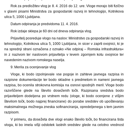
Rok za predložitev vlog je 8. 4. 2016 do 12. ure. Vloge morajo biti fizično
v glavni pisarni Ministrstva za gospodarski razvoj in tehnologijo, Kotnikova
ulica 5, 1000 Ljubljana.
Datum odpiranja je predvidoma 11. 4. 2016.
Rok izdaje sklepa je 60 dni od dneva odpiranja vlog.
Prijavitelj posreduje vlogo na naslov: Ministrstvo za gospodarski razvoj in
tehnologijo, Kotnikova ulica 5, 1000 Ljubljana, in sicer v zaprti ovojnici, ki je
na sprednji strani označena z oznako »Ne odpiraj – Romska infrastruktura«
in z nazivom ter naslovom prijavitelja v levem zgornjem kotu ovojnice ter
navedenim nazivom romskega naselja.
9. Merila za ocenjevanje vlog
Vloge, ki bodo izpolnjevale vse pogoje in zahteve javnega razpisa in
razpisne dokumentacije ter bodo skladne s predmetom in nameni javnega
razpisa, bo ocenila strokovna komisija na osnovi spodnjih meril. Vloge bodo
razvrščene glede na število doseženih točk. Razpisana sredstva bodo
prijaviteljem dodeljena po vrstnem redu (vloge, ki bodo ocenjene z višjim
številom točk, bodo najprej financirane) do porabe sredstev ob upoštevanju
maksimalnega možnega zneska sofinanciranja, opredeljenega s tem javnim
razpisom.
V primeru, da dosežeta dve vlogi enako število točk, bo financirana tista
vloga, ki bo imela višji odstotek lastnih sredstev glede na celotno vrednost