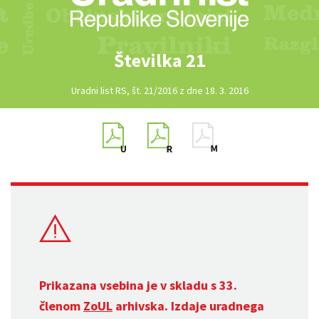
Številka 21
Uradni list RS, št. 21/2016 z dne 18. 3. 2016
Prikazana vsebina je v skladu s 33.
členom
ZoUL
arhivska. Izdaje uradnega