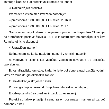
katerega člani so tudi predstavniki romske skupnosti.
3. Razpoložljiva sredstva
Predvidena višina sredstev za ta namen je:
– predvidoma 1.000.000,00 EUR v letu 2016 in
– predvidoma 1.000.000,00 EUR v letu 2017.
Sredstva so zagotovljena v veljavnem proračunu Republike Slovenije,
na proračunski postavki številka 117110: Infrastruktura na območjih, kjer žive
Romske etnične skupnosti.
4. Upravičeni nameni
Sofinancirani so lahko naslednji nameni v romskih naseljih:
A. vodovodni sistemi, kar vključuje zajetja in cevovode do priključka
uporabnika;
B. kanalizacijsko omrežje, kadar je le-to potrebno zaradi zaščite vodnih
virov oziroma drugih ekoloških zahtev;
C. elektrifikacija strnjenih naselij;
D. novogradnje ali rekonstrukcije lokalnih cest in javnih poti;
E. odkup zemljišč za ureditev in zaokrožitev naselij.
Projekti so lahko prijavljeni samo za en posamezen namen ali za več
namenov hkrati.