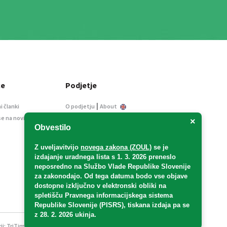
ce
Podjetje
|
i članki
O podjetju
About
se na novice
Kontakt
×
Obvestilo
Informacije javnega
značaja
Z uveljavitvijo
novega zakona (ZOUL)
se je
Oglaševanje
izdajanje uradnega lista s 1. 3. 2026 preneslo
Splošni pogoji
neposredno
na Službo Vlade Republike Slovenije
Izjava o varstvu osebnih
za zakonodajo
. Od tega datuma bodo vse objave
podatkov
dostopne izključno v elektronski obliki na
spletišču Pravnega informacijskega sistema
E-dražbe
Republike Slovenije (PISRS), tiskana izdaja pa se
z 28. 2. 2026 ukinja.
ji:
TriTim spletna agencija
v sodelovanju z 2Mobile