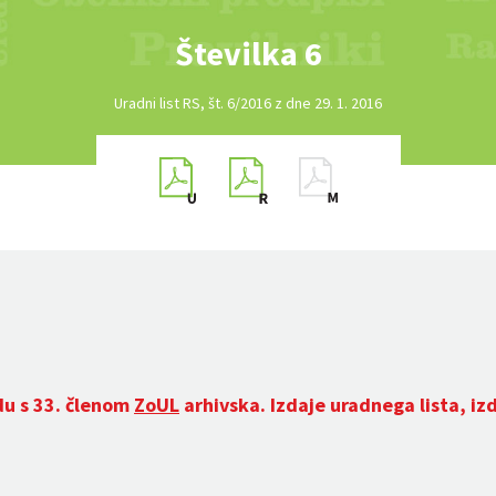
Številka 6
Uradni list RS, št. 6/2016 z dne 29. 1. 2016
du s 33. členom
ZoUL
arhivska. Izdaje uradnega lista, iz