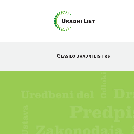
G
LASILO URADNI LIST RS