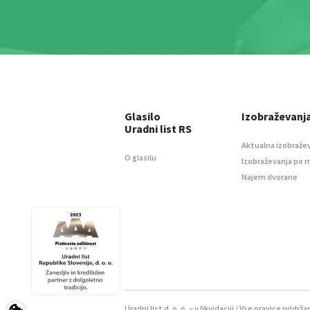
Glasilo
Izobraževanj
Uradni list RS
Aktualna izobraže
O glasilu
Izobraževanja po 
Najem dvorane
Uradni list d. o. o. – v likvidaciji / Vse pravice pridrža