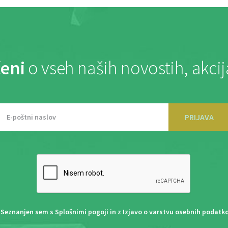
eni
o vseh naših novostih, akci
PRIJAVA
Seznanjen sem s
Splošnimi pogoji
in z
Izjavo o varstvu osebnih podatk