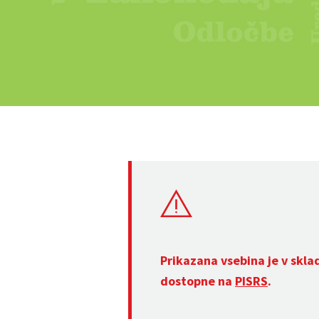
Prikazana vsebina je v skla
dostopne na
PISRS
.