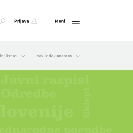
Prijava
Meni
dni list RS
Preklic dokumentov