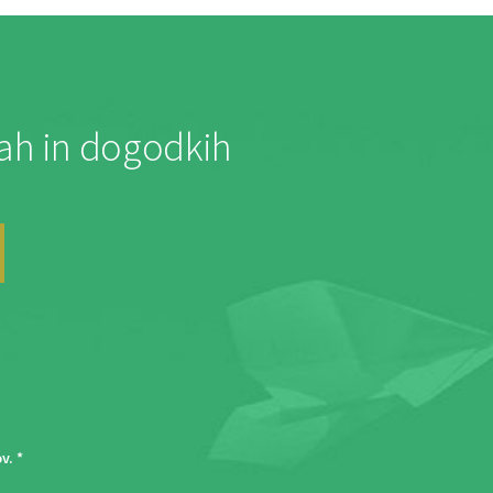
jah in dogodkih
ov
. *