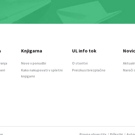
a
Knjigarna
UL info tok
Novi
vanja
Novo v ponudbi
O storitvi
Aktualn
meri
Kako nakupovati v spletni
Preizkusi brezplačno
Naroči 
knjigarni
ne.
Pravna obvestila
/
Piškotki
/ Avtor