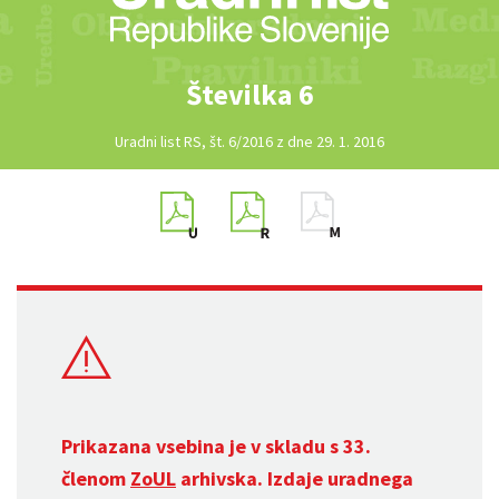
Številka 6
Uradni list RS, št. 6/2016 z dne 29. 1. 2016
Prikazana vsebina je v skladu s 33.
členom
ZoUL
arhivska. Izdaje uradnega