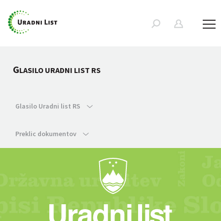
G
LASILO URADNI LIST RS
Glasilo Uradni list RS
Preklic dokumentov