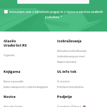
Seznanjen sem s
Splošnimi pogoji
in z
Izjavo o varstvu osebnih
podatkov
. *
Glasilo
Izobraževanja
Uradni list RS
Aktualna izobraževanja
O glasilu
Izobraževanja po meri
Najem dvorane
Knjigarna
UL info tok
Novo v ponudbi
O storitvi
Kako nakupovati v spletni knjigarni
Preizkusi brezplačno
Novice
Podjetje
|
Aktualni članki
O podjetju
About