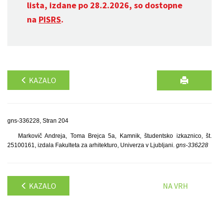
lista, izdane po 28.2.2026, so dostopne
na
PISRS
.
KAZALO
gns-336228, Stran 204
Markovič Andreja, Toma Brejca 5a, Kamnik, študentsko izkaznico, št.
25100161, izdala Fakulteta za arhitekturo, Univerza v Ljubljani.
gns-336228
KAZALO
NA VRH