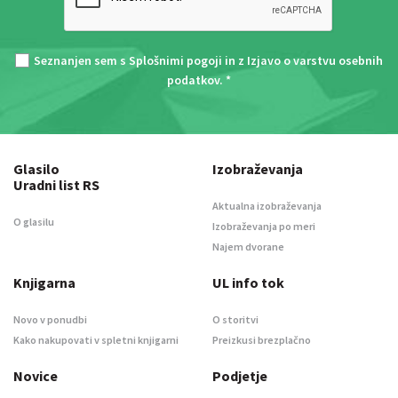
Seznanjen sem s
Splošnimi pogoji
in z
Izjavo o varstvu osebnih
podatkov
. *
Glasilo
Izobraževanja
Uradni list RS
Aktualna izobraževanja
O glasilu
Izobraževanja po meri
Najem dvorane
Knjigarna
UL info tok
Novo v ponudbi
O storitvi
Kako nakupovati v spletni knjigarni
Preizkusi brezplačno
Novice
Podjetje