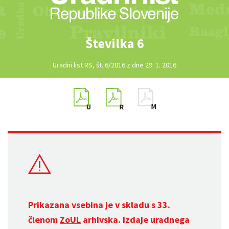
Številka 6
Uradni list RS, št. 6/2016 z dne 29. 1. 2016
Prikazana vsebina je v skladu s 33.
členom
ZoUL
arhivska. Izdaje uradnega