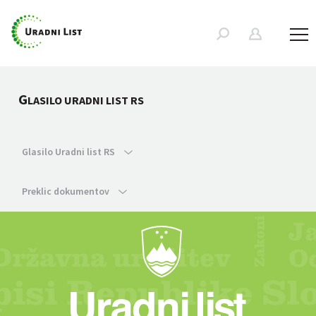
G
LASILO URADNI LIST RS
Glasilo Uradni list RS
Preklic dokumentov