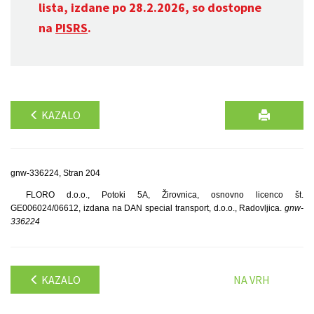
lista, izdane po 28.2.2026, so dostopne
na
PISRS
.
KAZALO
gnw-336224, Stran 204
FLORO d.o.o., Potoki 5A, Žirovnica, osnovno licenco št.
GE006024/06612, izdana na DAN special transport, d.o.o., Radovljica.
gnw-
336224
KAZALO
NA VRH