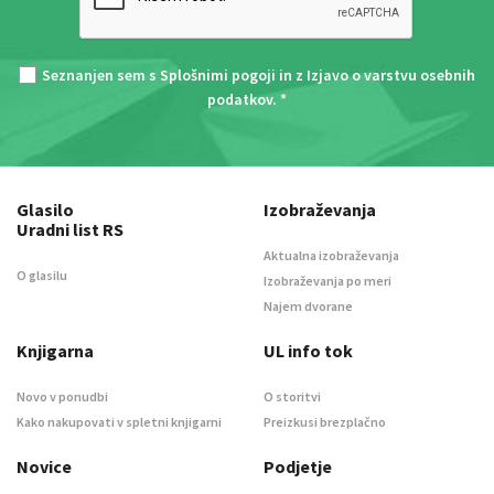
Seznanjen sem s
Splošnimi pogoji
in z
Izjavo o varstvu osebnih
podatkov
. *
Glasilo
Izobraževanja
Uradni list RS
Aktualna izobraževanja
O glasilu
Izobraževanja po meri
Najem dvorane
Knjigarna
UL info tok
Novo v ponudbi
O storitvi
Kako nakupovati v spletni knjigarni
Preizkusi brezplačno
Novice
Podjetje