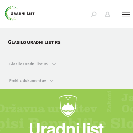
G
LASILO URADNI LIST RS
Glasilo Uradni list RS
Preklic dokumentov