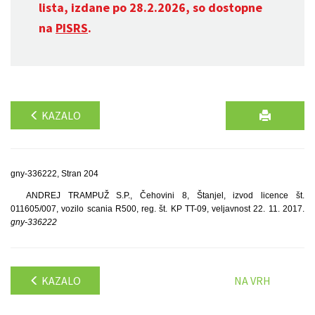
lista, izdane po 28.2.2026, so dostopne
na
PISRS
.
KAZALO
gny-336222, Stran 204
ANDREJ TRAMPUŽ S.P., Čehovini 8, Štanjel, izvod licence št.
011605/007, vozilo scania R500, reg. št. KP TT-09, veljavnost 22. 11. 2017.
gny-336222
KAZALO
NA VRH