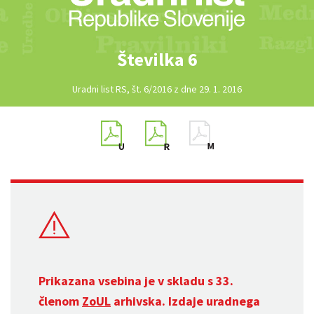
Številka 6
Uradni list RS, št. 6/2016 z dne 29. 1. 2016
Prikazana vsebina je v skladu s 33.
členom
ZoUL
arhivska. Izdaje uradnega