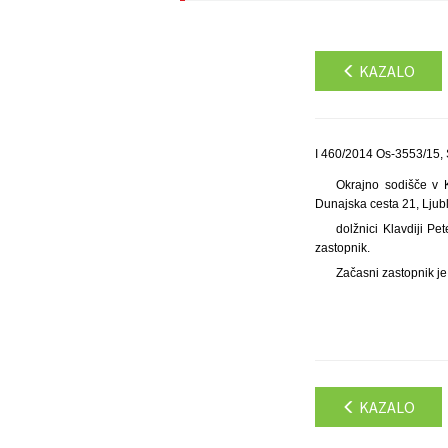
KAZALO
I 460/2014 Os-3553/15, 
Okrajno sodišče v K
Dunajska cesta 21, Ljublj
dolžnici Klavdiji Pe
zastopnik.
Začasni zastopnik je
KAZALO