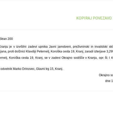
KOPIRAJ POVEZAVO
Stran 200
ranju je v izvršilni zadevi upnika Javni jamstveni, preživninski in invalidski sk
ana, proti dolžnici Klavdiji Peternelj, Koroška cesta 19, Kranj, zaradi izterjave 3,2
ternelj, Koroška cesta 19, Kranj, se v zadevi Okrajno sodišče v Kranju, opr. št. I
 odvetnik Marko Drinovec, Glavni trg 15, Kranj.
Okrajno s
dne 1