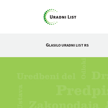
G
LASILO URADNI LIST RS