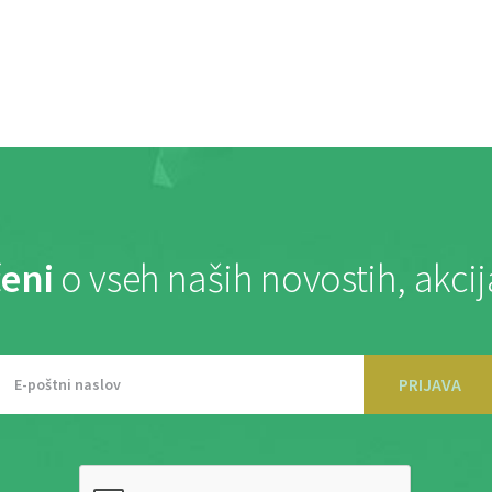
eni
o vseh naših novostih, akci
PRIJAVA