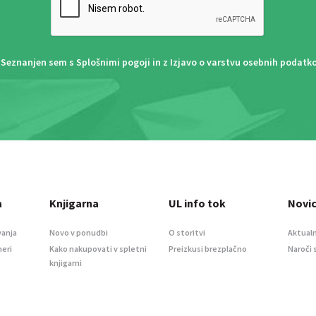
Seznanjen sem s
Splošnimi pogoji
in z
Izjavo o varstvu osebnih podatk
a
Knjigarna
UL info tok
Novi
vanja
Novo v ponudbi
O storitvi
Aktualn
meri
Kako nakupovati v spletni
Preizkusi brezplačno
Naroči 
knjigarni