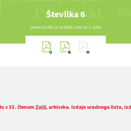
Številka 6
Uradni list RS, št. 6/2016 z dne 29. 1. 2016
du s 33. členom
ZoUL
arhivska. Izdaje uradnega lista, iz