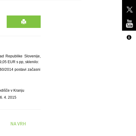
lad Republike Slovenije,
99,05 EUR s pp, sklenilo:
 460/2014 postavi začasni
odišče v Kranju
6. 4. 2015
NA VRH