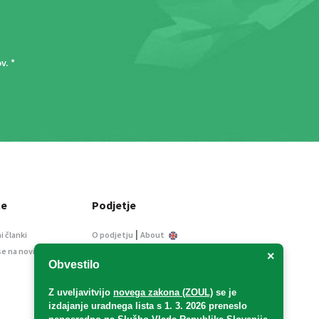
ov
. *
ce
Podjetje
|
i članki
O podjetju
About
se na novice
Kontakt
×
Obvestilo
Informacije javnega
značaja
Z uveljavitvijo
novega zakona (ZOUL)
se je
Oglaševanje
izdajanje uradnega lista s 1. 3. 2026 preneslo
Splošni pogoji