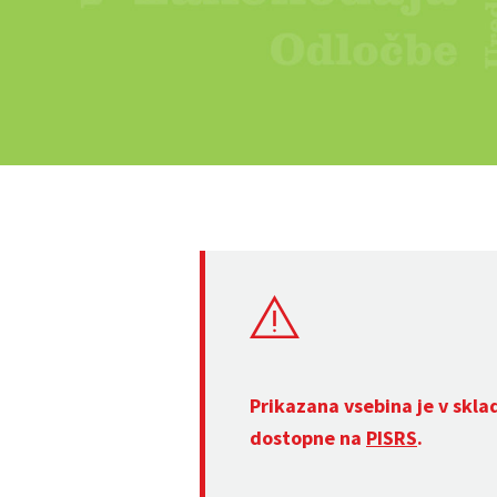
Prikazana vsebina je v skla
dostopne na
PISRS
.