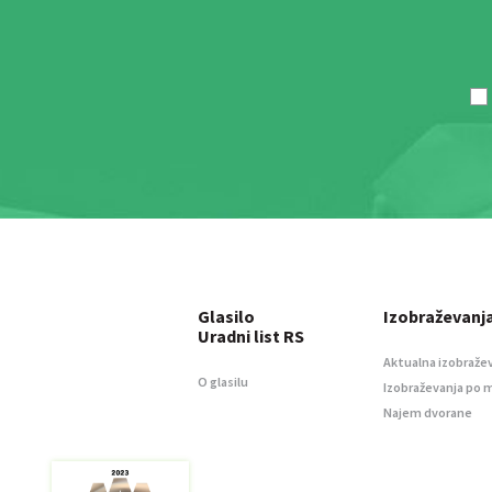
Glasilo
Izobraževanj
Uradni list RS
Aktualna izobraže
O glasilu
Izobraževanja po 
Najem dvorane