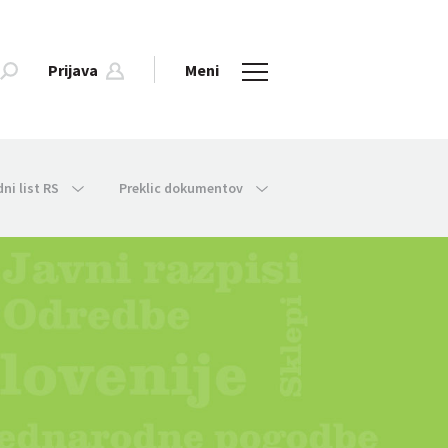
Prijava
Meni
dni list RS
Preklic dokumentov