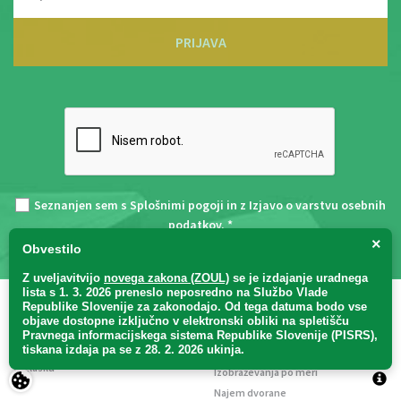
PRIJAVA
Seznanjen sem s
Splošnimi pogoji
in z
Izjavo o varstvu osebnih
podatkov
. *
×
Obvestilo
Z uveljavitvijo
novega zakona (ZOUL)
se je
izdajanje uradnega
lista s 1. 3. 2026 preneslo
neposredno
na Službo Vlade
Republike Slovenije za zakonodajo
. Od tega datuma bodo vse
Glasilo
Izobraževanja
objave dostopne izključno v elektronski obliki na spletišču
Uradni list RS
Pravnega informacijskega sistema Republike Slovenije (PISRS),
tiskana izdaja pa se z 28. 2. 2026 ukinja.
Aktualna izobraževanja
O glasilu
Izobraževanja po meri
Najem dvorane