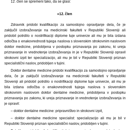
12. člen se spremeni tako, da se glasi:
»12. člen
Zdravnik pridobi kvalifikacijo za samostojno opravljanje dela, če je
zaključil izobraževanje na medicinski fakulteti v Republiki Sloveniji ali
pridobil potrdilo o nostrifikaciji diplome tuje univerze ali mu je bila izdana
odločba o enakovrednosti tujega naslova s slovenskim strokovnim naslovom
doktor medicine, pridobljena v postopku priznavanja po zakonu, ki ureja
priznavanje in vrednotenje izobraževanja in je v Republiki Sloveniji opravil
strokovni izpit ter specializacijo, ali mu je bil v Republiki Sloveniji priznan
specialistični naslov, pridobljen v tujini.
Doktor dentalne medicine pridobi kvalifikacijo za samostojno opravljanje
dela, če je zaključil izobraževanje na medicinski fakulteti v Republiki
Sloveniji ali pridobil potrdilo o nostrifikaciji diplome tuje univerze, ali mu je
bila izdana odločba o enakovrednosti tujega naslova s slovenskim
strokovnim naslovom doktor dentalne medicine, pridobljena v postopku
priznavanja po zakonu, ki ureja priznavanje in vrednotenje izobraževanja in
je opravil:
– doktor dentalne medicine: pripravništvo in strokovni izpit,
– doktor dentalne medicine specialist: specializacijo ali mu je bil v
Republiki Sloveniji priznan specialistični naslov, pridobljen v tujini.