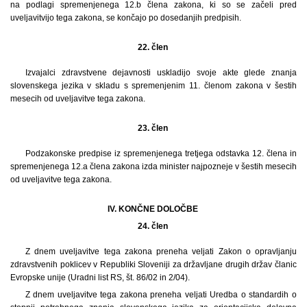
na podlagi spremenjenega 12.b člena zakona, ki so se začeli pred
uveljavitvijo tega zakona, se končajo po dosedanjih predpisih.
22. člen
Izvajalci zdravstvene dejavnosti uskladijo svoje akte glede znanja
slovenskega jezika v skladu s spremenjenim 11. členom zakona v šestih
mesecih od uveljavitve tega zakona.
23. člen
Podzakonske predpise iz spremenjenega tretjega odstavka 12. člena in
spremenjenega 12.a člena zakona izda minister najpozneje v šestih mesecih
od uveljavitve tega zakona.
IV. KONČNE DOLOČBE
24. člen
Z dnem uveljavitve tega zakona preneha veljati Zakon o opravljanju
zdravstvenih poklicev v Republiki Sloveniji za državljane drugih držav članic
Evropske unije (Uradni list RS, št. 86/02 in 2/04).
Z dnem uveljavitve tega zakona preneha veljati Uredba o standardih o