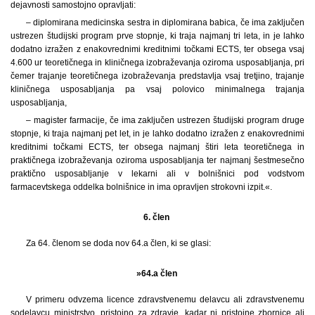
dejavnosti samostojno opravljati:
– diplomirana medicinska sestra in diplomirana babica, če ima zaključen
ustrezen študijski program prve stopnje, ki traja najmanj tri leta, in je lahko
dodatno izražen z enakovrednimi kreditnimi točkami ECTS, ter obsega vsaj
4.600 ur teoretičnega in kliničnega izobraževanja oziroma usposabljanja, pri
čemer trajanje teoretičnega izobraževanja predstavlja vsaj tretjino, trajanje
kliničnega usposabljanja pa vsaj polovico minimalnega trajanja
usposabljanja,
– magister farmacije, če ima zaključen ustrezen študijski program druge
stopnje, ki traja najmanj pet let, in je lahko dodatno izražen z enakovrednimi
kreditnimi točkami ECTS, ter obsega najmanj štiri leta teoretičnega in
praktičnega izobraževanja oziroma usposabljanja ter najmanj šestmesečno
praktično usposabljanje v lekarni ali v bolnišnici pod vodstvom
farmacevtskega oddelka bolnišnice in ima opravljen strokovni izpit.«.
6. člen
Za 64. členom se doda nov 64.a člen, ki se glasi:
»64.a člen
V primeru odvzema licence zdravstvenemu delavcu ali zdravstvenemu
sodelavcu ministrstvo, pristojno za zdravje, kadar ni pristojne zbornice ali