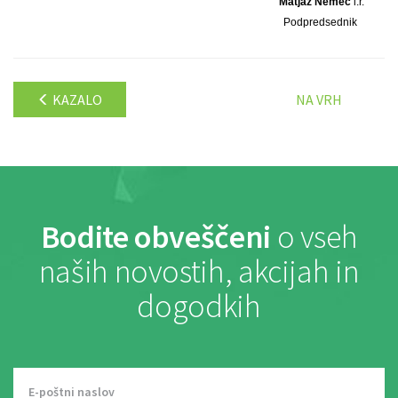
Matjaž Nemec
l.r.
Podpredsednik
KAZALO
NA VRH
Bodite obveščeni
o vseh
naših novostih, akcijah in
dogodkih