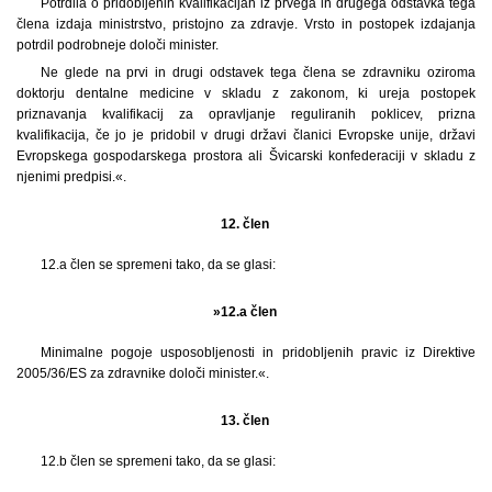
Potrdila o pridobljenih kvalifikacijah iz prvega in drugega odstavka tega
člena izdaja ministrstvo, pristojno za zdravje. Vrsto in postopek izdajanja
potrdil podrobneje določi minister.
Ne glede na prvi in drugi odstavek tega člena se zdravniku oziroma
doktorju dentalne medicine v skladu z zakonom, ki ureja postopek
priznavanja kvalifikacij za opravljanje reguliranih poklicev, prizna
kvalifikacija, če jo je pridobil v drugi državi članici Evropske unije, državi
Evropskega gospodarskega prostora ali Švicarski konfederaciji v skladu z
njenimi predpisi.«.
12. člen
12.a člen se spremeni tako, da se glasi:
»12.a člen
Minimalne pogoje usposobljenosti in pridobljenih pravic iz Direktive
2005/36/ES za zdravnike določi minister.«.
13. člen
12.b člen se spremeni tako, da se glasi: