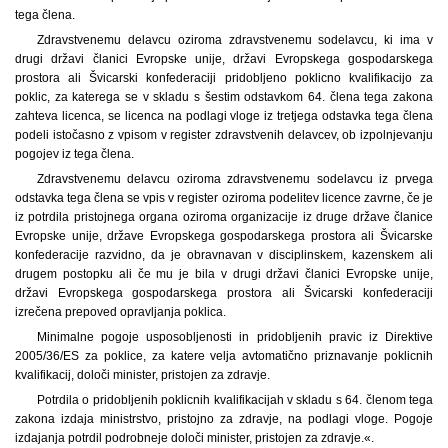
tega člena.
Zdravstvenemu delavcu oziroma zdravstvenemu sodelavcu, ki ima v
drugi državi članici Evropske unije, državi Evropskega gospodarskega
prostora ali Švicarski konfederaciji pridobljeno poklicno kvalifikacijo za
poklic, za katerega se v skladu s šestim odstavkom 64. člena tega zakona
zahteva licenca, se licenca na podlagi vloge iz tretjega odstavka tega člena
podeli istočasno z vpisom v register zdravstvenih delavcev, ob izpolnjevanju
pogojev iz tega člena.
Zdravstvenemu delavcu oziroma zdravstvenemu sodelavcu iz prvega
odstavka tega člena se vpis v register oziroma podelitev licence zavrne, če je
iz potrdila pristojnega organa oziroma organizacije iz druge države članice
Evropske unije, države Evropskega gospodarskega prostora ali Švicarske
konfederacije razvidno, da je obravnavan v disciplinskem, kazenskem ali
drugem postopku ali če mu je bila v drugi državi članici Evropske unije,
državi Evropskega gospodarskega prostora ali Švicarski konfederaciji
izrečena prepoved opravljanja poklica.
Minimalne pogoje usposobljenosti in pridobljenih pravic iz Direktive
2005/36/ES za poklice, za katere velja avtomatično priznavanje poklicnih
kvalifikacij, določi minister, pristojen za zdravje.
Potrdila o pridobljenih poklicnih kvalifikacijah v skladu s 64. členom tega
zakona izdaja ministrstvo, pristojno za zdravje, na podlagi vloge. Pogoje
izdajanja potrdil podrobneje določi minister, pristojen za zdravje.«.