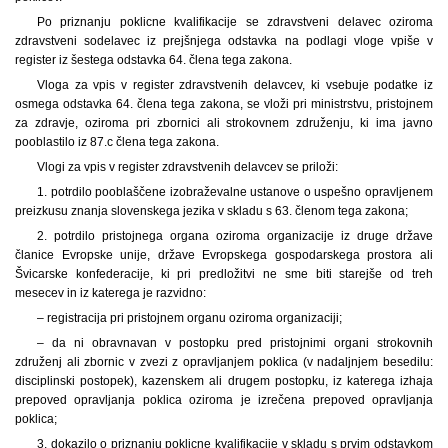
Po priznanju poklicne kvalifikacije se zdravstveni delavec oziroma
zdravstveni sodelavec iz prejšnjega odstavka na podlagi vloge vpiše v
register iz šestega odstavka 64. člena tega zakona.
Vloga za vpis v register zdravstvenih delavcev, ki vsebuje podatke iz
osmega odstavka 64. člena tega zakona, se vloži pri ministrstvu, pristojnem
za zdravje, oziroma pri zbornici ali strokovnem združenju, ki ima javno
pooblastilo iz 87.c člena tega zakona.
Vlogi za vpis v register zdravstvenih delavcev se priloži:
1. potrdilo pooblaščene izobraževalne ustanove o uspešno opravljenem
preizkusu znanja slovenskega jezika v skladu s 63. členom tega zakona;
2. potrdilo pristojnega organa oziroma organizacije iz druge države
članice Evropske unije, države Evropskega gospodarskega prostora ali
Švicarske konfederacije, ki pri predložitvi ne sme biti starejše od treh
mesecev in iz katerega je razvidno:
– registracija pri pristojnem organu oziroma organizaciji;
– da ni obravnavan v postopku pred pristojnimi organi strokovnih
združenj ali zbornic v zvezi z opravljanjem poklica (v nadaljnjem besedilu:
disciplinski postopek), kazenskem ali drugem postopku, iz katerega izhaja
prepoved opravljanja poklica oziroma je izrečena prepoved opravljanja
poklica;
3. dokazilo o priznanju poklicne kvalifikacije v skladu s prvim odstavkom