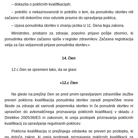
– dokazila o poklicnih kvalifikacijah;
– potrdilo o nekaznovanosti in potrdilo o tem, da ponudniku storitev niti
začasno niti dokončno niso odvzete pravice do opravljanja poklica;
– izjava ponudnika storitev o znanju jezika iz 11. člena tega zakona.
Ministrstvo, pristojno za zdravje, popolno prijavo pošlje zbornici, ki
ponudnika storitev začasno vpiše v register zdravnikov. Začasna registracija
velja za čas veljavnosti prijave ponudnika storitev.«.
14. člen
12.c člen se spremeni tako, da se glasi:
»12.c člen
Ne glede na prejšnji člen se pred prvim opravljanjem zdravniške službe
preveri poklicna kvalifikacija ponudnika storitev zaradi preprečitve resne
škode za zdravje ali varnosti prejemnika storitev in če ponudnik storitev ni
upravičen do avtomatičnega priznavanja poklicnih kvalifikacij v skladu z
Direktivo 2005/36/ES in zakonom, ki ureja postopek priznavanja poklicnih
kvalifikacij za opravljanje reguliranih poklicev.
Poklicna kvalifikacija iz prejšnjega odstavka se preveri po postopku, ki
ga določa zakon, ki ureja postopek priznavanja poklicnih kvalifikacij za