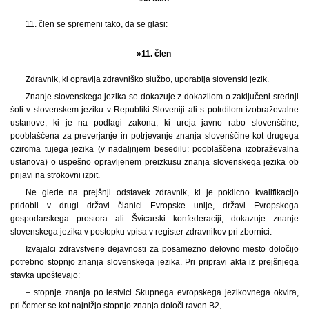
11. člen se spremeni tako, da se glasi:
»11. člen
Zdravnik, ki opravlja zdravniško službo, uporablja slovenski jezik.
Znanje slovenskega jezika se dokazuje z dokazilom o zaključeni srednji
šoli v slovenskem jeziku v Republiki Sloveniji ali s potrdilom izobraževalne
ustanove, ki je na podlagi zakona, ki ureja javno rabo slovenščine,
pooblaščena za preverjanje in potrjevanje znanja slovenščine kot drugega
oziroma tujega jezika (v nadaljnjem besedilu: pooblaščena izobraževalna
ustanova) o uspešno opravljenem preizkusu znanja slovenskega jezika ob
prijavi na strokovni izpit.
Ne glede na prejšnji odstavek zdravnik, ki je poklicno kvalifikacijo
pridobil v drugi državi članici Evropske unije, državi Evropskega
gospodarskega prostora ali Švicarski konfederaciji, dokazuje znanje
slovenskega jezika v postopku vpisa v register zdravnikov pri zbornici.
Izvajalci zdravstvene dejavnosti za posamezno delovno mesto določijo
potrebno stopnjo znanja slovenskega jezika. Pri pripravi akta iz prejšnjega
stavka upoštevajo:
– stopnje znanja po lestvici Skupnega evropskega jezikovnega okvira,
pri čemer se kot najnižjo stopnjo znanja določi raven B2,