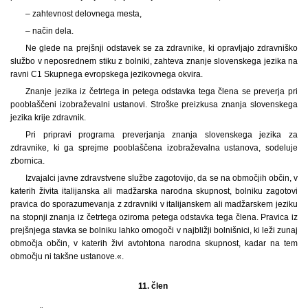
– zahtevnost delovnega mesta,
– način dela.
Ne glede na prejšnji odstavek se za zdravnike, ki opravljajo zdravniško
službo v neposrednem stiku z bolniki, zahteva znanje slovenskega jezika na
ravni C1 Skupnega evropskega jezikovnega okvira.
Znanje jezika iz četrtega in petega odstavka tega člena se preverja pri
pooblaščeni izobraževalni ustanovi. Stroške preizkusa znanja slovenskega
jezika krije zdravnik.
Pri pripravi programa preverjanja znanja slovenskega jezika za
zdravnike, ki ga sprejme pooblaščena izobraževalna ustanova, sodeluje
zbornica.
Izvajalci javne zdravstvene službe zagotovijo, da se na območjih občin, v
katerih živita italijanska ali madžarska narodna skupnost, bolniku zagotovi
pravica do sporazumevanja z zdravniki v italijanskem ali madžarskem jeziku
na stopnji znanja iz četrtega oziroma petega odstavka tega člena. Pravica iz
prejšnjega stavka se bolniku lahko omogoči v najbližji bolnišnici, ki leži zunaj
območja občin, v katerih živi avtohtona narodna skupnost, kadar na tem
območju ni takšne ustanove.«.
11. člen