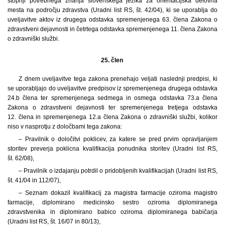
stopnji potrebnega znanja slovenskega jezika za orientacijska delovna
mesta na področju zdravstva (Uradni list RS, št. 42/04), ki se uporablja do
uveljavitve aktov iz drugega odstavka spremenjenega 63. člena Zakona o
zdravstveni dejavnosti in četrtega odstavka spremenjenega 11. člena Zakona
o zdravniški službi.
25. člen
Z dnem uveljavitve tega zakona prenehajo veljati naslednji predpisi, ki
se uporabljajo do uveljavitve predpisov iz spremenjenega drugega odstavka
24.b člena ter spremenjenega sedmega in osmega odstavka 73.a člena
Zakona o zdravstveni dejavnosti ter spremenjenega tretjega odstavka
12. člena in spremenjenega 12.a člena Zakona o zdravniški službi, kolikor
niso v nasprotju z določbami tega zakona:
– Pravilnik o določitvi poklicev, za katere se pred prvim opravljanjem
storitev preverja poklicna kvalifikacija ponudnika storitev (Uradni list RS,
št. 62/08),
– Pravilnik o izdajanju potrdil o pridobljenih kvalifikacijah (Uradni list RS,
št. 41/04 in 112/07),
– Seznam dokazil kvalifikacij za magistra farmacije oziroma magistro
farmacije, diplomirano medicinsko sestro oziroma diplomiranega
zdravstvenika in diplomirano babico oziroma diplomiranega babičarja
(Uradni list RS, št. 16/07 in 80/13),