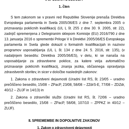
1. člen
S tem zakonom se v pravni red Republike Slovenije prenaša Direktiva
Evropskega parlamenta in Sveta 2005/36/ES z dne 7. septembra 2005 o
priznavanju poklicnih kvalifikacij (UL L št. 255 z dne 30. 9. 2005, str. 22),
zadnjič spremenjena z Delegiranim sklepom Komisije (EU) 2016/790 z dne
13. januarja 2016 o spremembi Priloge V k Direktivi 2005/36/ES Evropskega
parlamenta in Sveta glede dokazil o formalnih kvalifikacijah in nazivov
programov usposabljanja (UL L št. 134 z dne 24. 5. 2016, str. 135), (v
nadaljnjem besedilu: Direktiva 2005/36/ES), v delu, ki se nanaša na
usposabljanje za zdravstvene poklice, za katere velja avtomatično
priznavanje poklicnih kvalifikacij, znanja jezika, občasnega opravljanja
zdravstvenih storitev, in sicer v določbe naslednjih zakonov:
1. Zakona o zdravstveni dejavnosti (Uradni list RS, št. 23/05 – uradno
prečiščeno besedilo, 15/08 – ZPacP, 23/08, 58/08 – ZZdrS-E, 77/08 – ZDZdr,
40/12 – ZUJF in 14/13) in
2. Zakona o zdravniški službi (Uradni list RS, št. 72/06 – uradno
prečiščeno besedilo, 15/08 – ZPacP, 58/08, 107/10 – ZPPKZ in 40/12 –
ZUJF).
II. SPREMEMBE IN DOPOLNITVE ZAKONOV
1.
Zakon o zdravstveni dejavnosti