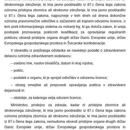
strokovnega združenje, ki ima javno pooblastilo iz 87.c člena tega zakona
oziroma pristojna zbornica ali strokovno združenje, ki ima javno pooblastilo
iz 87.c člena tega zakona, najpozneje v treh dneh od dneva dokončne
oziroma pravnomočne odločitve o začasnem ali trajnem odvzemu licence, o
tem prek informacijskega sistema za notranji trg, ki ga določa zakon, ki ureja
postopek priznavanja poklicnih kvalifikacij za opravljanje reguliranih
poklicev, obvesti pristojne organe drugih držav članic Evropske unije, držav
Evropskega gospodarskega prostora in Švicarske konfederacije.
V obvestilu iz prejšnjega odstavka se navedejo podatki o zdravstvenem
delavcu oziroma zdravstvenem sodelavcu:
– osebno ime, naslov bivališča, datum in kraj rojstva;
– poklic;
– podatek o organu, ki je sprejel odločitev o odvzemu licence;
– obseg omejitve ali prepovedi opravljanja poklica v zdravstveni
dejavnosti in
– obdobje, za katerega velja odvzem licence.
Ministrstvo, pristojno za zdravje, kadar ni pristojne zbornice ali
strokovnega združenje, ki ima javno pooblastilo iz 87.c člena tega zakona
oziroma pristojna zbornica ali strokovno združenje, ki ima javno pooblastilo
iz 87.c člena tega zakona, nemudoma obvesti pristojne organe drugih držav
članic Evropske unije, držav Evropskega gospodarskega prostora in