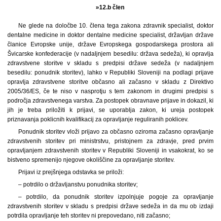
»12.b člen
Ne glede na določbe 10. člena tega zakona zdravnik specialist, doktor
dentalne medicine in doktor dentalne medicine specialist, državljan države
članice Evropske unije, države Evropskega gospodarskega prostora ali
Švicarske konfederacije (v nadaljnjem besedilu: država sedeža), ki opravlja
zdravstvene storitve v skladu s predpisi države sedeža (v nadaljnjem
besedilu: ponudnik storitev), lahko v Republiki Sloveniji na podlagi prijave
opravlja zdravstvene storitve občasno ali začasno v skladu z Direktivo
2005/36/ES, če te niso v nasprotju s tem zakonom in drugimi predpisi s
področja zdravstvenega varstva. Za postopek obravnave prijave in dokazil, ki
jih je treba priložiti k prijavi, se uporablja zakon, ki ureja postopek
priznavanja poklicnih kvalifikacij za opravljanje reguliranih poklicev.
Ponudnik storitev vloži prijavo za občasno oziroma začasno opravljanje
zdravstvenih storitev pri ministrstvu, pristojnem za zdravje, pred prvim
opravljanjem zdravstvenih storitev v Republiki Sloveniji in vsakokrat, ko se
bistveno spremenijo njegove okoliščine za opravljanje storitev.
Prijavi iz prejšnjega odstavka se priloži:
– potrdilo o državljanstvu ponudnika storitev;
– potrdilo, da ponudnik storitev izpolnjuje pogoje za opravljanje
zdravstvenih storitev v skladu s predpisi države sedeža in da mu ob izdaji
potrdila opravljanje teh storitev ni prepovedano, niti začasno;