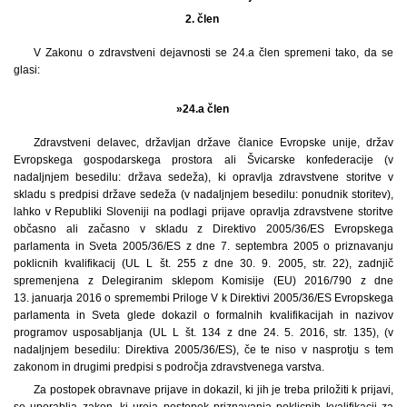
2. člen
V Zakonu o zdravstveni dejavnosti se 24.a člen spremeni tako, da se
glasi:
»24.a člen
Zdravstveni delavec, državljan države članice Evropske unije, držav
Evropskega gospodarskega prostora ali Švicarske konfederacije (v
nadaljnjem besedilu: država sedeža), ki opravlja zdravstvene storitve v
skladu s predpisi države sedeža (v nadaljnjem besedilu: ponudnik storitev),
lahko v Republiki Sloveniji na podlagi prijave opravlja zdravstvene storitve
občasno ali začasno v skladu z Direktivo 2005/36/ES Evropskega
parlamenta in Sveta 2005/36/ES z dne 7. septembra 2005 o priznavanju
poklicnih kvalifikacij (UL L št. 255 z dne 30. 9. 2005, str. 22), zadnjič
spremenjena z Delegiranim sklepom Komisije (EU) 2016/790 z dne
13. januarja 2016 o spremembi Priloge V k Direktivi 2005/36/ES Evropskega
parlamenta in Sveta glede dokazil o formalnih kvalifikacijah in nazivov
programov usposabljanja (UL L št. 134 z dne 24. 5. 2016, str. 135), (v
nadaljnjem besedilu: Direktiva 2005/36/ES), če te niso v nasprotju s tem
zakonom in drugimi predpisi s področja zdravstvenega varstva.
Za postopek obravnave prijave in dokazil, ki jih je treba priložiti k prijavi,