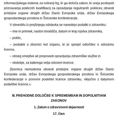
informacijskega sistema za notranji trg, ki ga določa zakon, ki ureja postopek
priznavanja poklicnih kvalifikacij za opravljanje reguliranih poklicev, obvesti
pristojne organe drugih držav članic Evropske unije, držav Evropskega
gospodarskega prostora in Švicarske konfederacije.
V obvestilu iz prejšnjega odstavka se navedejo podatki o zdravniku:
– ime in priimek, naslov bivališča, datum in kraj rojstva zdravnika,
– poklic,
– podatek o zbornici kot organu, ki je sprejel odločitev o odvzemu
licence,
– obseg omejitve ali prepovedi opravljanja zdravniške službe in
– obdobje, za katerega velja odvzem licence.
Zbornica nemudoma obvesti pristojne organe drugih držav članic
Evropske unije, držav Evropskega gospodarskega prostora in Švicarske
konfederacije o ponovni podelitvi licence zdravniku, vključno z datumom
podelitve licence.«.
III. PREHODNE DOLOČBE K SPREMEMBAM IN DOPOLNITVAM
ZAKONOV
1.
Zakon o zdravstveni dejavnosti
17. člen