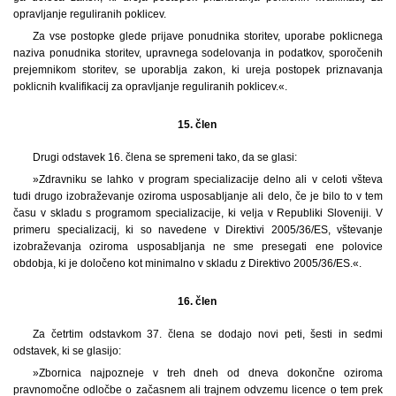
opravljanje reguliranih poklicev.
Za vse postopke glede prijave ponudnika storitev, uporabe poklicnega
naziva ponudnika storitev, upravnega sodelovanja in podatkov, sporočenih
prejemnikom storitev, se uporablja zakon, ki ureja postopek priznavanja
poklicnih kvalifikacij za opravljanje reguliranih poklicev.«.
15. člen
Drugi odstavek 16. člena se spremeni tako, da se glasi:
»Zdravniku se lahko v program specializacije delno ali v celoti všteva
tudi drugo izobraževanje oziroma usposabljanje ali delo, če je bilo to v tem
času v skladu s programom specializacije, ki velja v Republiki Sloveniji. V
primeru specializacij, ki so navedene v Direktivi 2005/36/ES, vštevanje
izobraževanja oziroma usposabljanja ne sme presegati ene polovice
obdobja, ki je določeno kot minimalno v skladu z Direktivo 2005/36/ES.«.
16. člen
Za četrtim odstavkom 37. člena se dodajo novi peti, šesti in sedmi
odstavek, ki se glasijo:
»Zbornica najpozneje v treh dneh od dneva dokončne oziroma
pravnomočne odločbe o začasnem ali trajnem odvzemu licence o tem prek