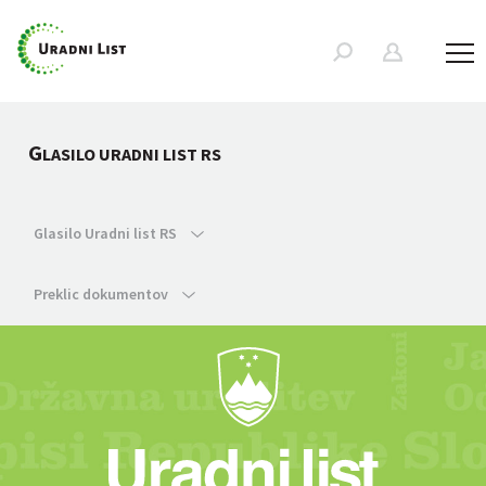
G
LASILO URADNI LIST RS
Glasilo Uradni list RS
Preklic dokumentov