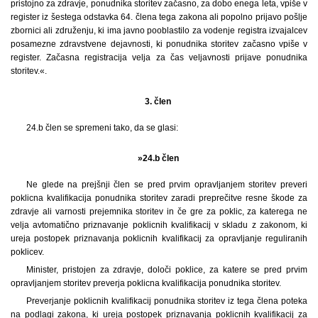
pristojno za zdravje, ponudnika storitev začasno, za dobo enega leta, vpiše v
register iz šestega odstavka 64. člena tega zakona ali popolno prijavo pošlje
zbornici ali združenju, ki ima javno pooblastilo za vodenje registra izvajalcev
posamezne zdravstvene dejavnosti, ki ponudnika storitev začasno vpiše v
register. Začasna registracija velja za čas veljavnosti prijave ponudnika
storitev.«.
3. člen
24.b člen se spremeni tako, da se glasi:
»24.b člen
Ne glede na prejšnji člen se pred prvim opravljanjem storitev preveri
poklicna kvalifikacija ponudnika storitev zaradi preprečitve resne škode za
zdravje ali varnosti prejemnika storitev in če gre za poklic, za katerega ne
velja avtomatično priznavanje poklicnih kvalifikacij v skladu z zakonom, ki
ureja postopek priznavanja poklicnih kvalifikacij za opravljanje reguliranih
poklicev.
Minister, pristojen za zdravje, določi poklice, za katere se pred prvim
opravljanjem storitev preverja poklicna kvalifikacija ponudnika storitev.
Preverjanje poklicnih kvalifikacij ponudnika storitev iz tega člena poteka
na podlagi zakona, ki ureja postopek priznavanja poklicnih kvalifikacij za