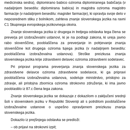
medicinska sestra), diplomirano babico oziroma diplomiranega babičarja (v
nadaljnjem besedilu: diplomirana babica) in magistra oziroma magistro
farmacije (v nadaljnjem besedilu: magister farmacije), ki opravlja svoje delo v
neposrednem stiku z bolnikom, zahteva znanje slovenskega jezika na ravni
C1 Skupnega evropskega jezikovnega okvira.
Znanje slovenskega jezika iz drugega in tretjega odstavka tega člena se
preverja pri izobraževalni ustanovi, ki je na podlagi zakona, ki ureja javno
rabo slovenščine, pooblaščena za preverjanje in potrjevanje znanja
slovenščine kot drugega oziroma tujega jezika (v nadaljnjem besedilu:
pooblaščena izobraževalna ustanova). Stroške preizkusa znanja
slovenskega jezika krije zdravstveni delavec oziroma zdravstveni sodelavec.
Pri pripravi programa preverjanja znanja slovenskega jezika za
zdravstvene delavce oziroma zdravstvene sodelavce, ki ga pripravi
pooblaščena izobraževalna ustanova, sodeluje ministrstvo, pristojno za
zdravje, ali pristojna zbornica oziroma strokovno združenje, ki ima javno
pooblastilo iz 87.c člena tega zakona.
Znanje slovenskega jezika se dokazuje z dokazilom o zaključeni srednji
šoli v slovenskem jeziku v Republiki Sloveniji ali s potrdilom pooblaščene
izobraževalne ustanove o uspešno opravljenem preizkusu znanja
slovenskega jezika.
Dokazilo iz prejšnjega odstavka se predloži:
– ob prijavi na strokovni izpit;