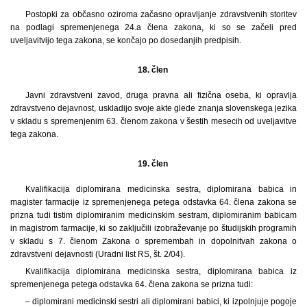
Postopki za občasno oziroma začasno opravljanje zdravstvenih storitev
na podlagi spremenjenega 24.a člena zakona, ki so se začeli pred
uveljavitvijo tega zakona, se končajo po dosedanjih predpisih.
18. člen
Javni zdravstveni zavod, druga pravna ali fizična oseba, ki opravlja
zdravstveno dejavnost, uskladijo svoje akte glede znanja slovenskega jezika
v skladu s spremenjenim 63. členom zakona v šestih mesecih od uveljavitve
tega zakona.
19. člen
Kvalifikacija diplomirana medicinska sestra, diplomirana babica in
magister farmacije iz spremenjenega petega odstavka 64. člena zakona se
prizna tudi tistim diplomiranim medicinskim sestram, diplomiranim babicam
in magistrom farmacije, ki so zaključili izobraževanje po študijskih programih
v skladu s 7. členom Zakona o spremembah in dopolnitvah zakona o
zdravstveni dejavnosti (Uradni list RS, št. 2/04).
Kvalifikacija diplomirana medicinska sestra, diplomirana babica iz
spremenjenega petega odstavka 64. člena zakona se prizna tudi:
– diplomirani medicinski sestri ali diplomirani babici, ki izpolnjuje pogoje