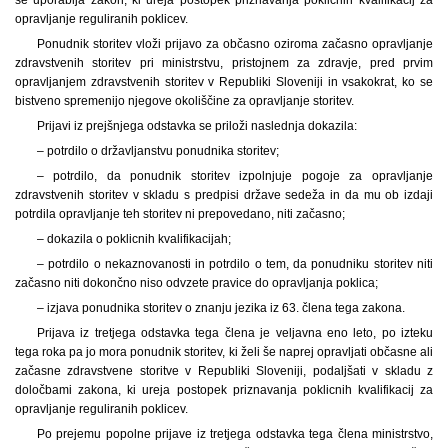
se uporablja zakon, ki ureja postopek priznavanja poklicnih kvalifikacij za
opravljanje reguliranih poklicev.
Ponudnik storitev vloži prijavo za občasno oziroma začasno opravljanje
zdravstvenih storitev pri ministrstvu, pristojnem za zdravje, pred prvim
opravljanjem zdravstvenih storitev v Republiki Sloveniji in vsakokrat, ko se
bistveno spremenijo njegove okoliščine za opravljanje storitev.
Prijavi iz prejšnjega odstavka se priloži naslednja dokazila:
– potrdilo o državljanstvu ponudnika storitev;
– potrdilo, da ponudnik storitev izpolnjuje pogoje za opravljanje
zdravstvenih storitev v skladu s predpisi države sedeža in da mu ob izdaji
potrdila opravljanje teh storitev ni prepovedano, niti začasno;
– dokazila o poklicnih kvalifikacijah;
– potrdilo o nekaznovanosti in potrdilo o tem, da ponudniku storitev niti
začasno niti dokončno niso odvzete pravice do opravljanja poklica;
– izjava ponudnika storitev o znanju jezika iz 63. člena tega zakona.
Prijava iz tretjega odstavka tega člena je veljavna eno leto, po izteku
tega roka pa jo mora ponudnik storitev, ki želi še naprej opravljati občasne ali
začasne zdravstvene storitve v Republiki Sloveniji, podaljšati v skladu z
določbami zakona, ki ureja postopek priznavanja poklicnih kvalifikacij za
opravljanje reguliranih poklicev.
Po prejemu popolne prijave iz tretjega odstavka tega člena ministrstvo,