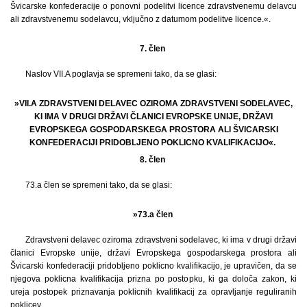
Švicarske konfederacije o ponovni podelitvi licence zdravstvenemu delavcu
ali zdravstvenemu sodelavcu, vključno z datumom podelitve licence.«.
7. člen
Naslov VII.A poglavja se spremeni tako, da se glasi:
»VII.A ZDRAVSTVENI DELAVEC OZIROMA ZDRAVSTVENI SODELAVEC,
KI IMA V DRUGI DRŽAVI ČLANICI EVROPSKE UNIJE, DRŽAVI
EVROPSKEGA GOSPODARSKEGA PROSTORA ALI ŠVICARSKI
KONFEDERACIJI PRIDOBLJENO POKLICNO KVALIFIKACIJO«.
8. člen
73.a člen se spremeni tako, da se glasi:
»73.a člen
Zdravstveni delavec oziroma zdravstveni sodelavec, ki ima v drugi državi
članici Evropske unije, državi Evropskega gospodarskega prostora ali
Švicarski konfederaciji pridobljeno poklicno kvalifikacijo, je upravičen, da se
njegova poklicna kvalifikacija prizna po postopku, ki ga določa zakon, ki
ureja postopek priznavanja poklicnih kvalifikacij za opravljanje reguliranih
poklicev.