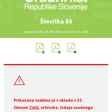
Številka 88
Uradni list RS, št. 88/2016 z dne 30. 12. 2016
Prikazana vsebina je v skladu s 33.
členom
ZoUL
arhivska. Izdaje uradnega