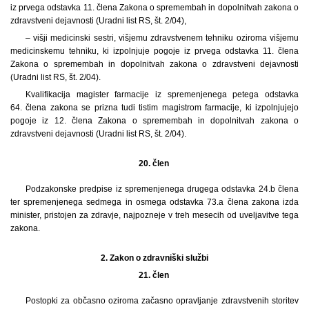
iz prvega odstavka 11. člena Zakona o spremembah in dopolnitvah zakona o
zdravstveni dejavnosti (Uradni list RS, št. 2/04),
– višji medicinski sestri, višjemu zdravstvenem tehniku oziroma višjemu
medicinskemu tehniku, ki izpolnjuje pogoje iz prvega odstavka 11. člena
Zakona o spremembah in dopolnitvah zakona o zdravstveni dejavnosti
(Uradni list RS, št. 2/04).
Kvalifikacija magister farmacije iz spremenjenega petega odstavka
64. člena zakona se prizna tudi tistim magistrom farmacije, ki izpolnjujejo
pogoje iz 12. člena Zakona o spremembah in dopolnitvah zakona o
zdravstveni dejavnosti (Uradni list RS, št. 2/04).
20. člen
Podzakonske predpise iz spremenjenega drugega odstavka 24.b člena
ter spremenjenega sedmega in osmega odstavka 73.a člena zakona izda
minister, pristojen za zdravje, najpozneje v treh mesecih od uveljavitve tega
zakona.
2.
Zakon o zdravniški službi
21. člen
Postopki za občasno oziroma začasno opravljanje zdravstvenih storitev