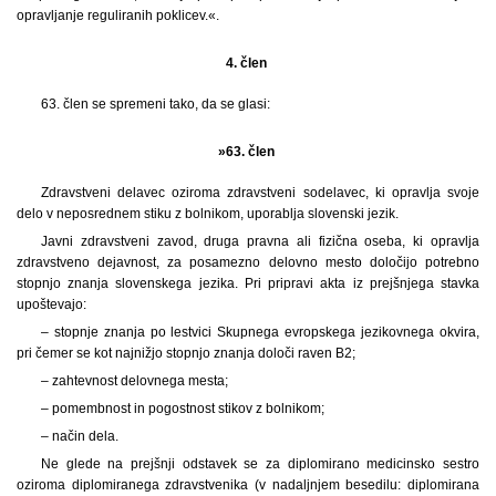
opravljanje reguliranih poklicev.«.
4. člen
63. člen se spremeni tako, da se glasi:
»63. člen
Zdravstveni delavec oziroma zdravstveni sodelavec, ki opravlja svoje
delo v neposrednem stiku z bolnikom, uporablja slovenski jezik.
Javni zdravstveni zavod, druga pravna ali fizična oseba, ki opravlja
zdravstveno dejavnost, za posamezno delovno mesto določijo potrebno
stopnjo znanja slovenskega jezika. Pri pripravi akta iz prejšnjega stavka
upoštevajo:
– stopnje znanja po lestvici Skupnega evropskega jezikovnega okvira,
pri čemer se kot najnižjo stopnjo znanja določi raven B2;
– zahtevnost delovnega mesta;
– pomembnost in pogostnost stikov z bolnikom;
– način dela.
Ne glede na prejšnji odstavek se za diplomirano medicinsko sestro
oziroma diplomiranega zdravstvenika (v nadaljnjem besedilu: diplomirana