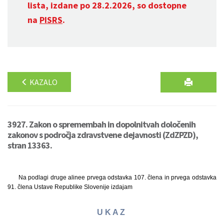
lista, izdane po 28.2.2026, so dostopne
na
PISRS
.
KAZALO
3927. Zakon o spremembah in dopolnitvah določenih
zakonov s področja zdravstvene dejavnosti (ZdZPZD),
stran 13363.
Na podlagi druge alinee prvega odstavka 107. člena in prvega odstavka
91. člena Ustave Republike Slovenije izdajam
U K A Z