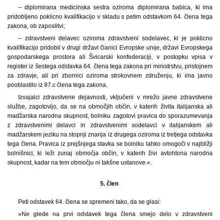
– diplomirana medicinska sestra oziroma diplomirana babica, ki ima
pridobljeno poklicno kvalifikacijo v skladu s petim odstavkom 64. člena tega
zakona, ob zaposlitvi;
– zdravstveni delavec oziroma zdravstveni sodelavec, ki je poklicno
kvalifikacijo pridobil v drugi državi članici Evropske unije, državi Evropskega
gospodarskega prostora ali Švicarski konfederaciji, v postopku vpisa v
register iz šestega odstavka 64. člena tega zakona pri ministrstvu, pristojnem
za zdravje, ali pri zbornici oziroma strokovnem združenju, ki ima javno
pooblastilo iz 87.c člena tega zakona.
Izvajalci zdravstvene dejavnosti, vključeni v mrežo javne zdravstvene
službe, zagotovijo, da se na območjih občin, v katerih živita italijanska ali
madžarska narodna skupnost, bolniku zagotovi pravica do sporazumevanja
z zdravstvenimi delavci in zdravstvenimi sodelavci v italijanskem ali
madžarskem jeziku na stopnji znanja iz drugega oziroma iz tretjega odstavka
tega člena. Pravica iz prejšnjega stavka se bolniku lahko omogoči v najbližji
bolnišnici, ki leži zunaj območja občin, v katerih živi avtohtona narodna
skupnost, kadar na tem območju ni takšne ustanove.«.
5. člen
Peti odstavek 64. člena se spremeni tako, da se glasi:
»Ne glede na prvi odstavek tega člena smejo delo v zdravstveni