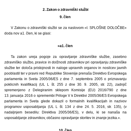
2.
Zakon o zdravniški službi
9. člen
V Zakonu o zdravniški službi se za naslovom »I. SPLOŠNE DOLOČBE«
doda nov a1. člen, ki se glasi:
»a1. člen
Ta zakon ureja pogoje za opravljanje zdravniške službe, zasebno
zdravniško službo, pravice in dolžnosti zdravnikov pri opravljanju zdravniške
službe ter določa pristojnosti in naloge upravnih organov in nosilcev javnih
pooblastil ter v pravni red Republike Slovenije prenaša Direktivo Evropskega
parlamenta in Sveta 2005/36/ES z dne 7. septembra 2005 o priznavanju
poklicnih kvalifikacij (UL L št. 255 z dne 30. 9. 2005, str. 22), zadnjič
spremenjeno z Delegiranim sklepom Komisije (EU) 2016/790 z dne
13. januarja 2016 o spremembi Priloge V k Direktivi 2005/36/ES Evropskega
parlamenta in Sveta glede dokazil o formalnih kvalifikacijah in nazivov
programov usposabljanja (UL L št. 134 z dne 24. 5. 2016, str. 135), (v
nadaljnjem besedilu: Direktiva 2005/36/ES), v delu, ki se nanaša na
usposabljanje zdravnikov, občasno opravljanje storitev in znanje jezika.«.
10. člen