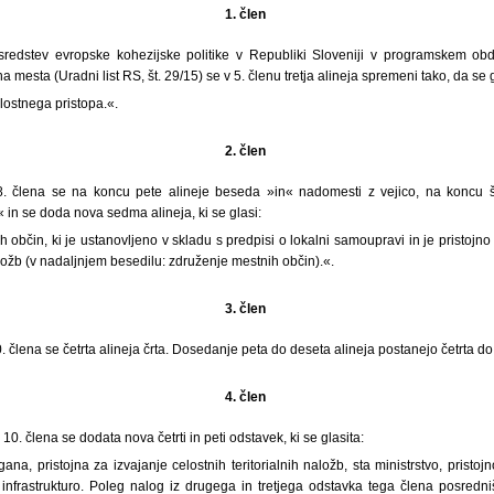
1. člen
sredstev evropske kohezijske politike v Republiki Sloveniji v programskem ob
a mesta (Uradni list RS, št. 29/15) se v 5. členu tretja alineja spremeni tako, da se g
lostnega pristopa.«.
2. člen
. člena se na koncu pete alineje beseda »in« nadomesti z vejico, na koncu š
in se doda nova sedma alineja, ki se glasi:
 občin, ki je ustanovljeno v skladu s predpisi o lokalni samoupravi in je pristoj
aložb (v nadaljnjem besedilu: združenje mestnih občin).«.
3. člen
 člena se četrta alineja črta. Dosedanje peta do deseta alineja postanejo četrta do
4. člen
10. člena se dodata nova četrti in peti odstavek, ki se glasita:
na, pristojna za izvajanje celostnih teritorialnih naložb, sta ministrstvo, pristojn
a infrastrukturo. Poleg nalog iz drugega in tretjega odstavka tega člena posredn