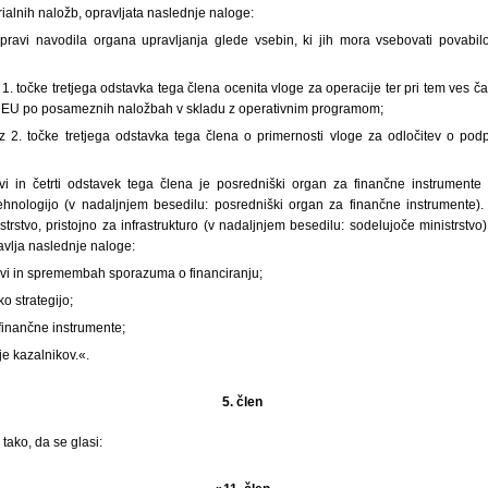
orialnih naložb, opravljata naslednje naloge:
ripravi navodila organa upravljanja glede vsebin, ki jih mora vsebovati povabil
 1. točke tretjega odstavka tega člena ocenita vloge za operacije ter pri tem ves ča
va EU po posameznih naložbah v skladu z operativnim programom;
iz 2. točke tretjega odstavka tega člena o primernosti vloge za odločitev o pod
i in četrti odstavek tega člena je posredniški organ za finančne instrumente m
ehnologijo (v nadaljnjem besedilu: posredniški organ za finančne instrumente). M
istrstvo, pristojno za infrastrukturo (v nadaljnjem besedilu: sodelujoče ministrstv
vlja naslednje naloge:
ravi in spremembah sporazuma o financiranju;
ko strategijo;
 finančne instrumente;
e kazalnikov.«.
5. člen
tako, da se glasi: