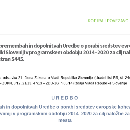
KOPIRAJ POVEZAVO
spremembah in dopolnitvah Uredbe o porabi sredstev evr
iki Sloveniji v programskem obdobju 2014–2020 za cilj nal
tran 5445.
odstavka 21. člena Zakona o Vladi Republike Slovenije (Uradni list RS, št. 24
 – ZUKN, 8/12, 21/13, 47/13 – ZDU-1G in 65/14) izdaja Vlada Republike Slovenije
U R E D B O
 in dopolnitvah Uredbe o porabi sredstev evropske kohezi
oveniji v programskem obdobju 2014–2020 za cilj naložbe za 
mesta