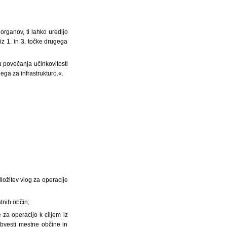
organov, ti lahko uredijo
z 1. in 3. točke drugega
 povečanja učinkovitosti
ega za infrastrukturo.«.
dložitev vlog za operacije
stnih občin;
 za operacijo k ciljem iz
obvesti mestne občine in