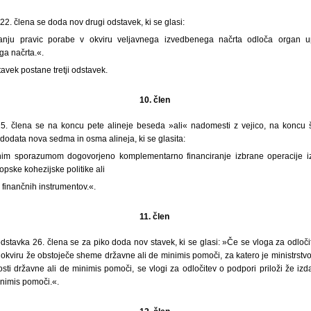
2. člena se doda nov drugi odstavek, ki se glasi:
anju pravic porabe v okviru veljavnega izvedbenega načrta odloča organ up
ga načrta.«.
avek postane tretji odstavek.
10. člen
5. člena se na koncu pete alineje beseda »ali« nadomesti z vejico, na koncu š
 dodata nova sedma in osma alineja, ki se glasita:
snim sporazumom dogovorjeno komplementarno financiranje izbrane operacije 
opske kohezijske politike ali
e finančnih instrumentov.«.
11. člen
stavka 26. člena se za piko doda nov stavek, ki se glasi: »Če se vloga za odloč
 okviru že obstoječe sheme državne ali de minimis pomoči, za katero je ministrstvo,
sti državne ali de minimis pomoči, se vlogi za odločitev o podpori priloži že iz
nimis pomoči.«.