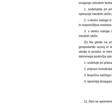
izvajanje celostnih terit
1. sodelujeta pri p
operacije mestnih občin;
2. v okviru naloge iz
in razpoložljiva sredst
3. v okviru naloge 
mestnih občin.
(5) Ne glede na prv
gospodarski razvoj in t
okolje in prostor, in min
delovnega področja opra
1. sodeluje pri prip
2. pripravi investicijs
3. finančno načrtuje
4. spremlja doseganj
11. člen se spremeni 