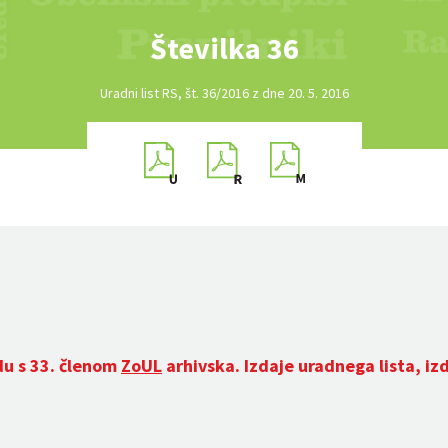
Številka 36
Uradni list RS, št. 36/2016 z dne 20. 5. 2016
du s 33. členom
ZoUL
arhivska. Izdaje uradnega lista, iz