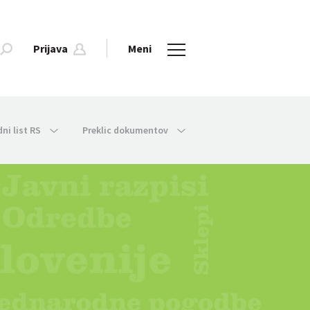
Prijava
Meni
dni list RS
Preklic dokumentov