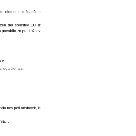
nim elementom finančnih
ezen del sredstev EU iz
 povabila za predložitev
a.«.
a tega člena.«.
doda nov peti odstavek, ki
nja.«.