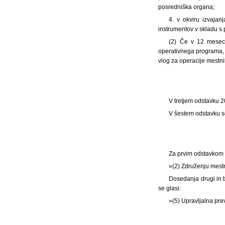
posredniška organa;
4. v okviru izvaja
instrumentov v skladu s p
(2) Če v 12 meseci
operativnega programa, 
vlog za operacije mestni
V tretjem odstavku 2
V šestem odstavku se
Za prvim odstavkom 2
»(2) Združenju mestn
Dosedanja drugi in tr
se glasi:
»(5) Upravljalna pre