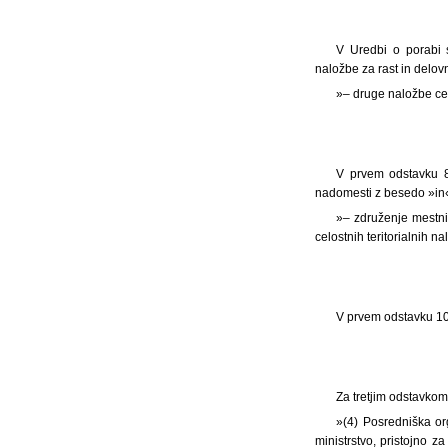
V Uredbi o porabi 
naložbe za rast in delovn
»– druge naložbe ce
V prvem odstavku 8
nadomesti z besedo »in« 
»– združenje mestnih
celostnih teritorialnih n
V prvem odstavku 10.
Za tretjim odstavkom 
»(4) Posredniška orga
ministrstvo, pristojno z