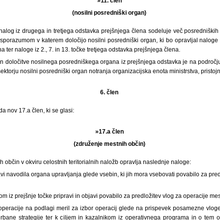
»11. člen
(nosilni posredniški organ)
 nalog iz drugega in tretjega odstavka prejšnjega člena sodeluje več posredniških 
porazumom v katerem določijo nosilni posredniški organ, ki bo opravljal naloge i
 ter naloge iz 2., 7. in 13. točke tretjega odstavka prejšnjega člena.
in določitve nosilnega posredniškega organa iz prejšnjega odstavka je na področju
ktorju nosilni posredniški organ notranja organizacijska enota ministrstva, pristojn
6. člen
a nov 17.a člen, ki se glasi:
»17.a člen
(združenje mestnih občin)
h občin v okviru celostnih teritorialnih naložb opravlja naslednje naloge:
ravi navodila organa upravljanja glede vsebin, ki jih mora vsebovati povabilo za pre
om iz prejšnje točke pripravi in objavi povabilo za predložitev vlog za operacije me
 operacije na podlagi meril za izbor operacij glede na prispevek posamezne vloge
bane strategije ter k ciljem in kazalnikom iz operativnega programa in o tem 