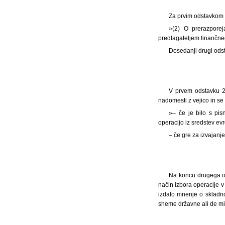
Za prvim odstavkom 2
»(2) O prerazporej
predlagateljem finančne
Dosedanji drugi odst
V prvem odstavku 2
nadomesti z vejico in se
»– če je bilo s pi
operacijo iz sredstev evr
– če gre za izvajanj
Na koncu drugega od
način izbora operacije v
izdalo mnenje o skladno
sheme državne ali de mi