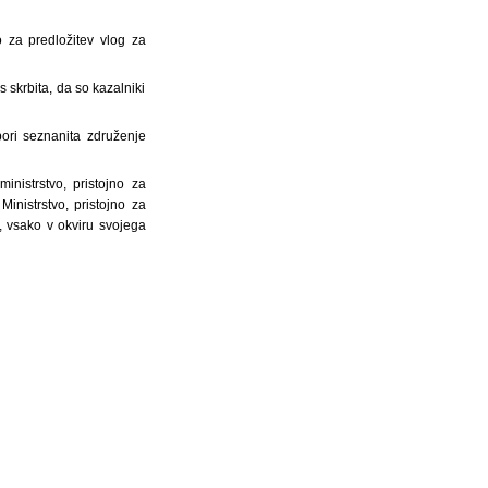
o za predložitev vlog za
s skrbita, da so kazalniki
pori seznanita združenje
inistrstvo, pristojno za
inistrstvo, pristojno za
o), vsako v okviru svojega