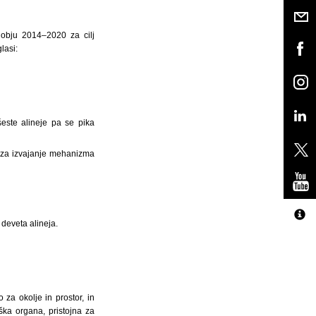
dobju 2014–2020 za cilj
lasi:
este alineje pa se pika
no za izvajanje mehanizma
 deveta alineja.
o za okolje in prostor, in
iška organa, pristojna za