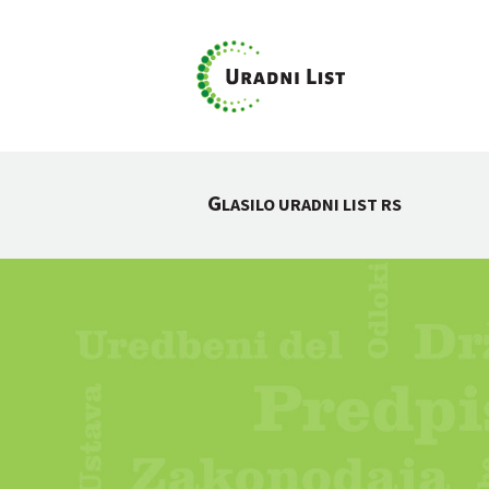
G
LASILO URADNI LIST RS