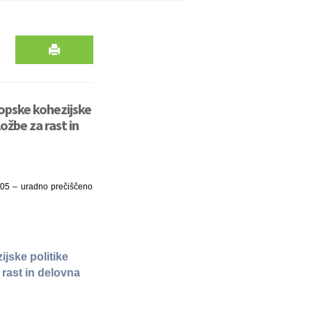
opske kohezijske
ožbe za rast in
/05 – uradno prečiščeno
jske politike
rast in delovna