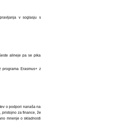
ravljanja v soglasju s
este alineje pa se pika
iz programa Erasmus+ z
itev o podpori nanaša na
 pristojno za finance, že
dano mnenje o skladnosti