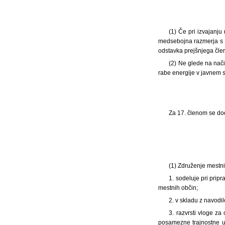
(1) Če pri izvajanju
medsebojna razmerja s s
odstavka prejšnjega člena
(2) Ne glede na nač
rabe energije v javnem se
Za 17. členom se dod
(1) Združenje mestni
1. sodeluje pri prip
mestnih občin;
2. v skladu z navodil
3. razvrsti vloge za
posamezne trajnostne ur