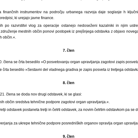
nja finančnih instrumentov na področju urbanega razvoja daje soglasje h ključ
redpisi, ki urejajo javne finance.
h po razvrstitvi vlog za operacije ostanejo nedoseženi kazalniki in njim ustr
združenje mestnih občin ponovi postopek iz prejšnjega odstavka z objavo novega
h občin.«.
7. člen
0. člena se črta besedilo »O posvetovanju organ upravljanja zagotovi zapis posvet
 črta besedilo »Sestavni del vladnega gradiva je zapis posveta iz tretjega odstavk
8. člen
1. člena se doda nov drugi odstavek, ki se glasi:
ih občin sredstva tehnične podpore zagotovi organ upravljanja.«.
etji odstavek postaneta tretji in četrti odstavek, za novim četrtim odstavkom pa se 
verjanja za ukrepe tehnične podpore posredniških organov opravlja organ upravlja
9. člen