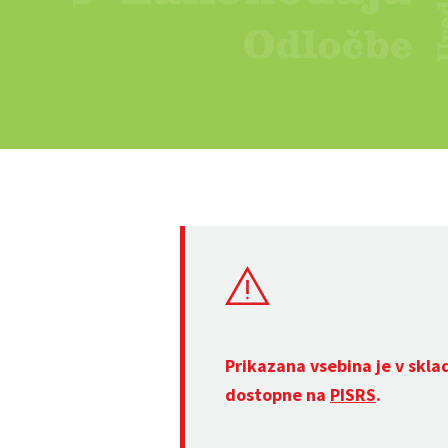
Prikazana vsebina je v skla
dostopne na
PISRS
.