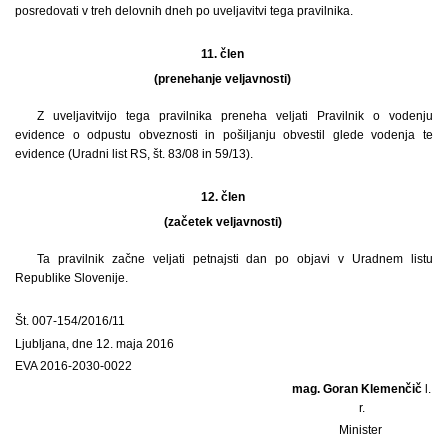
posredovati v treh delovnih dneh po uveljavitvi tega pravilnika.
11. člen
(prenehanje veljavnosti)
Z uveljavitvijo tega pravilnika preneha veljati Pravilnik o vodenju
evidence o odpustu obveznosti in pošiljanju obvestil glede vodenja te
evidence (Uradni list RS, št. 83/08 in 59/13).
12. člen
(začetek veljavnosti)
Ta pravilnik začne veljati petnajsti dan po objavi v Uradnem listu
Republike Slovenije.
Št. 007-154/2016/11
Ljubljana, dne 12. maja 2016
EVA 2016-2030-0022
mag. Goran Klemenčič
l.
r.
Minister