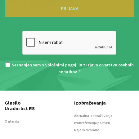
PRIJAVA
Seznanjen sem s
Splošnimi pogoji
in z
Izjavo o varstvu osebnih
podatkov
. *
Glasilo
Izobraževanja
Uradni list RS
Aktualna izobraževanja
O glasilu
Izobraževanja po meri
Najem dvorane