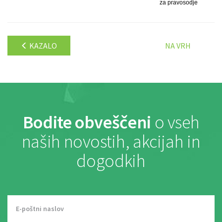
za pravosodje
KAZALO
NA VRH
Bodite obveščeni
o vseh
naših novostih, akcijah in
dogodkih