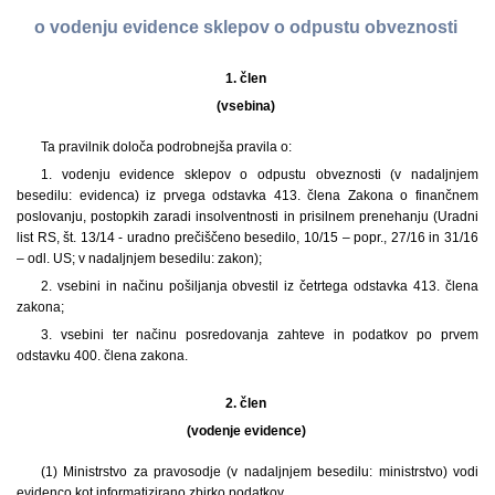
o vodenju evidence sklepov o odpustu obveznosti
1. člen
(vsebina)
Ta pravilnik določa podrobnejša pravila o:
1. vodenju evidence sklepov o odpustu obveznosti (v nadaljnjem
besedilu: evidenca) iz prvega odstavka 413. člena Zakona o finančnem
poslovanju, postopkih zaradi insolventnosti in prisilnem prenehanju (Uradni
list RS, št. 13/14 - uradno prečiščeno besedilo, 10/15 – popr., 27/16 in 31/16
– odl. US; v nadaljnjem besedilu: zakon);
2. vsebini in načinu pošiljanja obvestil iz četrtega odstavka 413. člena
zakona;
3. vsebini ter načinu posredovanja zahteve in podatkov po prvem
odstavku 400. člena zakona.
2. člen
(vodenje evidence)
(1) Ministrstvo za pravosodje (v nadaljnjem besedilu: ministrstvo) vodi
evidenco kot informatizirano zbirko podatkov.