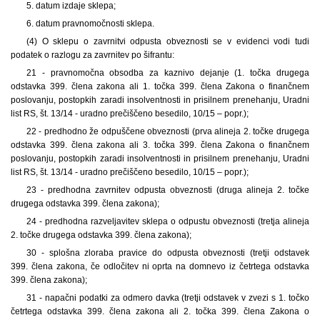
5. datum izdaje sklepa;
6. datum pravnomočnosti sklepa.
(4) O sklepu o zavrnitvi odpusta obveznosti se v evidenci vodi tudi
podatek o razlogu za zavrnitev po šifrantu:
21 - pravnomočna obsodba za kaznivo dejanje (1. točka drugega
odstavka 399. člena zakona ali 1. točka 399. člena Zakona o finančnem
poslovanju, postopkih zaradi insolventnosti in prisilnem prenehanju, Uradni
list RS, št. 13/14 - uradno prečiščeno besedilo, 10/15 – popr.);
22 - predhodno že odpuščene obveznosti (prva alineja 2. točke drugega
odstavka 399. člena zakona ali 3. točka 399. člena Zakona o finančnem
poslovanju, postopkih zaradi insolventnosti in prisilnem prenehanju, Uradni
list RS, št. 13/14 - uradno prečiščeno besedilo, 10/15 – popr.);
23 - predhodna zavrnitev odpusta obveznosti (druga alineja 2. točke
drugega odstavka 399. člena zakona);
24 - predhodna razveljavitev sklepa o odpustu obveznosti (tretja alineja
2. točke drugega odstavka 399. člena zakona);
30 - splošna zloraba pravice do odpusta obveznosti (tretji odstavek
399. člena zakona, če odločitev ni oprta na domnevo iz četrtega odstavka
399. člena zakona);
31 - napačni podatki za odmero davka (tretji odstavek v zvezi s 1. točko
četrtega odstavka 399. člena zakona ali 2. točka 399. člena Zakona o