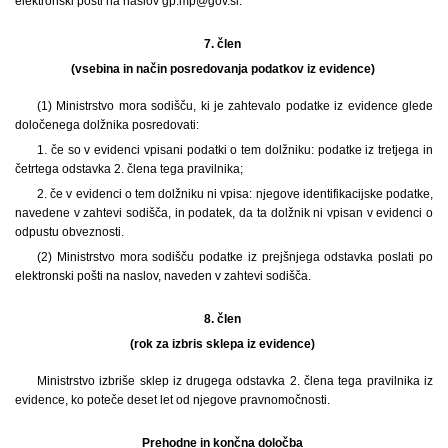
elektronski pošti na naslov gp.mp@gov.si.
7. člen
(vsebina in način posredovanja podatkov iz evidence)
(1) Ministrstvo mora sodišču, ki je zahtevalo podatke iz evidence glede
določenega dolžnika posredovati:
1. če so v evidenci vpisani podatki o tem dolžniku: podatke iz tretjega in
četrtega odstavka 2. člena tega pravilnika;
2. če v evidenci o tem dolžniku ni vpisa: njegove identifikacijske podatke,
navedene v zahtevi sodišča, in podatek, da ta dolžnik ni vpisan v evidenci o
odpustu obveznosti.
(2) Ministrstvo mora sodišču podatke iz prejšnjega odstavka poslati po
elektronski pošti na naslov, naveden v zahtevi sodišča.
8. člen
(rok za izbris sklepa iz evidence)
Ministrstvo izbriše sklep iz drugega odstavka 2. člena tega pravilnika iz
evidence, ko poteče deset let od njegove pravnomočnosti.
Prehodne in končna določba