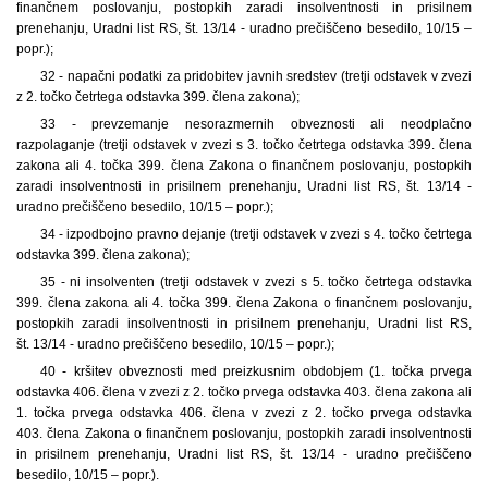
finančnem poslovanju, postopkih zaradi insolventnosti in prisilnem
prenehanju, Uradni list RS, št. 13/14 - uradno prečiščeno besedilo, 10/15 –
popr.);
32 - napačni podatki za pridobitev javnih sredstev (tretji odstavek v zvezi
z 2. točko četrtega odstavka 399. člena zakona);
33 - prevzemanje nesorazmernih obveznosti ali neodplačno
razpolaganje (tretji odstavek v zvezi s 3. točko četrtega odstavka 399. člena
zakona ali 4. točka 399. člena Zakona o finančnem poslovanju, postopkih
zaradi insolventnosti in prisilnem prenehanju, Uradni list RS, št. 13/14 -
uradno prečiščeno besedilo, 10/15 – popr.);
34 - izpodbojno pravno dejanje (tretji odstavek v zvezi s 4. točko četrtega
odstavka 399. člena zakona);
35 - ni insolventen (tretji odstavek v zvezi s 5. točko četrtega odstavka
399. člena zakona ali 4. točka 399. člena Zakona o finančnem poslovanju,
postopkih zaradi insolventnosti in prisilnem prenehanju, Uradni list RS,
št. 13/14 - uradno prečiščeno besedilo, 10/15 – popr.);
40 - kršitev obveznosti med preizkusnim obdobjem (1. točka prvega
odstavka 406. člena v zvezi z 2. točko prvega odstavka 403. člena zakona ali
1. točka prvega odstavka 406. člena v zvezi z 2. točko prvega odstavka
403. člena Zakona o finančnem poslovanju, postopkih zaradi insolventnosti
in prisilnem prenehanju, Uradni list RS, št. 13/14 - uradno prečiščeno
besedilo, 10/15 – popr.).