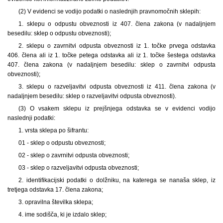
(2) V evidenci se vodijo podatki o naslednjih pravnomočnih sklepih:
1. sklepu o odpustu obveznosti iz 407. člena zakona (v nadaljnjem
besedilu: sklep o odpustu obveznosti);
2. sklepu o zavrnitvi odpusta obveznosti iz 1. točke prvega odstavka
406. člena ali iz 1. točke petega odstavka ali iz 1. točke šestega odstavka
407. člena zakona (v nadaljnjem besedilu: sklep o zavrnitvi odpusta
obveznosti);
3. sklepu o razveljavitvi odpusta obveznosti iz 411. člena zakona (v
nadaljnjem besedilu: sklep o razveljavitvi odpusta obveznosti).
(3) O vsakem sklepu iz prejšnjega odstavka se v evidenci vodijo
naslednji podatki:
1. vrsta sklepa po šifrantu:
01 - sklep o odpustu obveznosti;
02 - sklep o zavrnitvi odpusta obveznosti;
03 - sklep o razveljavitvi odpusta obveznosti;
2. identifikacijski podatki o dolžniku, na katerega se nanaša sklep, iz
tretjega odstavka 17. člena zakona;
3. opravilna številka sklepa;
4. ime sodišča, ki je izdalo sklep;