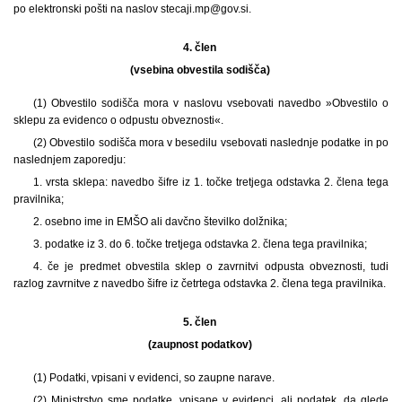
po elektronski pošti na naslov stecaji.mp@gov.si.
4. člen
(vsebina obvestila sodišča)
(1) Obvestilo sodišča mora v naslovu vsebovati navedbo »Obvestilo o
sklepu za evidenco o odpustu obveznosti«.
(2) Obvestilo sodišča mora v besedilu vsebovati naslednje podatke in po
naslednjem zaporedju:
1. vrsta sklepa: navedbo šifre iz 1. točke tretjega odstavka 2. člena tega
pravilnika;
2. osebno ime in EMŠO ali davčno številko dolžnika;
3. podatke iz 3. do 6. točke tretjega odstavka 2. člena tega pravilnika;
4. če je predmet obvestila sklep o zavrnitvi odpusta obveznosti, tudi
razlog zavrnitve z navedbo šifre iz četrtega odstavka 2. člena tega pravilnika.
5. člen
(zaupnost podatkov)
(1) Podatki, vpisani v evidenci, so zaupne narave.
(2) Ministrstvo sme podatke, vpisane v evidenci, ali podatek, da glede