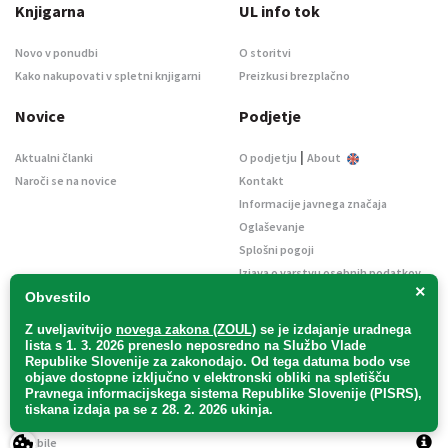
Knjigarna
UL info tok
Novo v ponudbi
O storitvi
Kako nakupovati v spletni knjigarni
Preizkusi brezplačno
Novice
Podjetje
|
Aktualni članki
O podjetju
About
Naroči se na novice
Kontakt
Informacije javnega značaja
Oglaševanje
Splošni pogoji
Izjava o varstvu osebnih podatkov
×
E-dražbe
Obvestilo
Z uveljavitvijo
novega zakona (ZOUL)
se je
izdajanje uradnega
lista s 1. 3. 2026 preneslo
neposredno
na Službo Vlade
Republike Slovenije za zakonodajo
. Od tega datuma bodo vse
objave dostopne izključno v elektronski obliki na spletišču
Pravnega informacijskega sistema Republike Slovenije (PISRS),
Uradni list d. o. o. – v likvidaciji / Vse pravice pridržane.
tiskana izdaja pa se z 28. 2. 2026 ukinja.
Pravna obvestila
/
Piškotki
/ Avtorji:
TriTim spletna agencija
v sodelovanju z
2Mobile