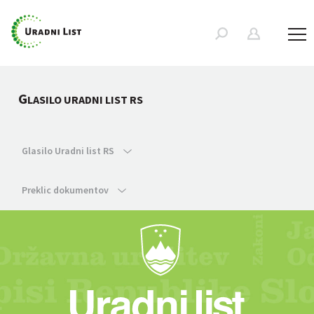
G
LASILO URADNI LIST RS
Glasilo Uradni list RS
Preklic dokumentov