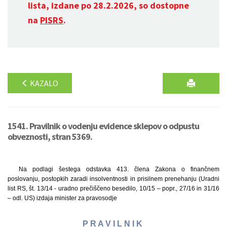
lista, izdane po 28.2.2026, so dostopne
na
PISRS
.
KAZALO
1541. Pravilnik o vodenju evidence sklepov o odpustu
obveznosti, stran 5369.
Na podlagi šestega odstavka 413. člena Zakona o finančnem
poslovanju, postopkih zaradi insolventnosti in prisilnem prenehanju (Uradni
list RS, št. 13/14 - uradno prečiščeno besedilo, 10/15 – popr., 27/16 in 31/16
– odl. US) izdaja minister za pravosodje
P R A V I L N I K