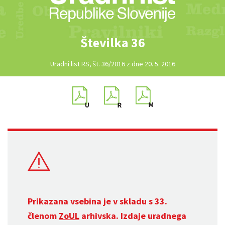
Številka 36
Uradni list RS, št. 36/2016 z dne 20. 5. 2016
Prikazana vsebina je v skladu s 33.
členom
ZoUL
arhivska. Izdaje uradnega