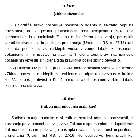
9. člen
(zbirno obvestilo)
(1)
Sodišče lahko posreduje podatke o sklepih o zavrnitvi odpusta
obveznosti, ki so postali pravnomočni pred uveljavitvijo Zakona o
spremembah in dopolnitvah Zakona o finančnem poslovanju, postopkih
zaradi insolventnosti in prisilnem prenehanju (Uradni list RS, št. 27/16) tudi
tako, da podatke o vseh sklepih vnese v zbirno tabelo v posebnem
dokumentu, in ministrstvu na način iz 3. člena tega pravilnika namesto
posamičnih obvestil iz 4. člena tega pravilnika pošlje zbirno obvestilo.
(2) Obvestilo iz prejšnjega odstavka mora v naslovu vsebovati navedbo
»Zbirno obvestilo o sklepih za evidenco o odpustu obveznosti« in ime
sodišča, ki pošilja obvestilo. Priložen mu mora biti dokument z zbirno tabelo
iz prejšnjega odstavka.
10. člen
(rok za posredovanje podatkov)
Sodišča morajo podatke o sklepih o zavrnitvi odpusta obveznosti, ki
postanejo pravnomočni od uveljavitve Zakona o spremembah in dopolnitvah
Zakona o finančnem poslovanju, postopkih zaradi insolventnosti in prisilnem
prenehanju (Uradni list RS, št. 27/16) do uveljavitve tega pravilnika,