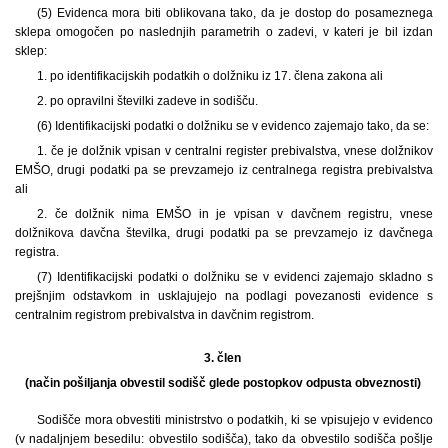
(5) Evidenca mora biti oblikovana tako, da je dostop do posameznega
sklepa omogočen po naslednjih parametrih o zadevi, v kateri je bil izdan
sklep:
1. po identifikacijskih podatkih o dolžniku iz 17. člena zakona ali
2. po opravilni številki zadeve in sodišču.
(6) Identifikacijski podatki o dolžniku se v evidenco zajemajo tako, da se:
1. če je dolžnik vpisan v centralni register prebivalstva, vnese dolžnikov
EMŠO, drugi podatki pa se prevzamejo iz centralnega registra prebivalstva
ali
2. če dolžnik nima EMŠO in je vpisan v davčnem registru, vnese
dolžnikova davčna številka, drugi podatki pa se prevzamejo iz davčnega
registra.
(7) Identifikacijski podatki o dolžniku se v evidenci zajemajo skladno s
prejšnjim odstavkom in usklajujejo na podlagi povezanosti evidence s
centralnim registrom prebivalstva in davčnim registrom.
3. člen
(način pošiljanja obvestil sodišč glede postopkov odpusta obveznosti)
Sodišče mora obvestiti ministrstvo o podatkih, ki se vpisujejo v evidenco
(v nadaljnjem besedilu: obvestilo sodišča), tako da obvestilo sodišča pošlje