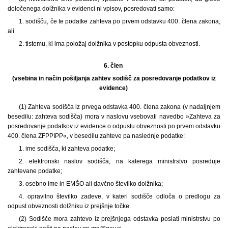
določenega dolžnika v evidenci ni vpisov, posredovati samo:
1. sodišču, če te podatke zahteva po prvem odstavku 400. člena zakona,
ali
2. tistemu, ki ima položaj dolžnika v postopku odpusta obveznosti.
6. člen
(vsebina in način pošiljanja zahtev sodišč za posredovanje podatkov iz
evidence)
(1) Zahteva sodišča iz prvega odstavka 400. člena zakona (v nadaljnjem
besedilu: zahteva sodišča) mora v naslovu vsebovati navedbo »Zahteva za
posredovanje podatkov iz evidence o odpustu obveznosti po prvem odstavku
400. člena ZFPPIPP«, v besedilu zahteve pa naslednje podatke:
1. ime sodišča, ki zahteva podatke;
2. elektronski naslov sodišča, na katerega ministrstvo posreduje
zahtevane podatke;
3. osebno ime in EMŠO ali davčno številko dolžnika;
4. opravilno številko zadeve, v kateri sodišče odloča o predlogu za
odpust obveznosti dolžniku iz prejšnje točke.
(2) Sodišče mora zahtevo iz prejšnjega odstavka poslati ministrstvu po