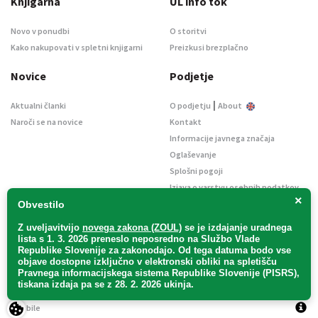
Knjigarna
UL info tok
Novo v ponudbi
O storitvi
Kako nakupovati v spletni knjigarni
Preizkusi brezplačno
Novice
Podjetje
|
Aktualni članki
O podjetju
About
Naroči se na novice
Kontakt
Informacije javnega značaja
Oglaševanje
Splošni pogoji
Izjava o varstvu osebnih podatkov
×
E-dražbe
Obvestilo
Z uveljavitvijo
novega zakona (ZOUL)
se je
izdajanje uradnega
lista s 1. 3. 2026 preneslo
neposredno
na Službo Vlade
Republike Slovenije za zakonodajo
. Od tega datuma bodo vse
objave dostopne izključno v elektronski obliki na spletišču
Pravnega informacijskega sistema Republike Slovenije (PISRS),
Uradni list d. o. o. – v likvidaciji / Vse pravice pridržane.
tiskana izdaja pa se z 28. 2. 2026 ukinja.
Pravna obvestila
/
Piškotki
/ Avtorji:
TriTim spletna agencija
v sodelovanju z
2Mobile