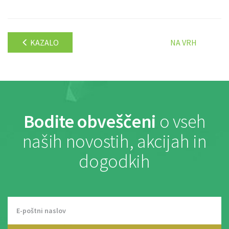
KAZALO
NA VRH
Bodite obveščeni
o vseh
naših novostih, akcijah in
dogodkih