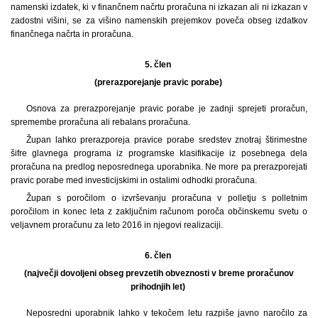
namenski izdatek, ki v finančnem načrtu proračuna ni izkazan ali ni izkazan v
zadostni višini, se za višino namenskih prejemkov poveča obseg izdatkov
finančnega načrta in proračuna.
5. člen
(prerazporejanje pravic porabe)
Osnova za prerazporejanje pravic porabe je zadnji sprejeti proračun,
spremembe proračuna ali rebalans proračuna.
Župan lahko prerazporeja pravice porabe sredstev znotraj štirimestne
šifre glavnega programa iz programske klasifikacije iz posebnega dela
proračuna na predlog neposrednega uporabnika. Ne more pa prerazporejati
pravic porabe med investicijskimi in ostalimi odhodki proračuna.
Župan s poročilom o izvrševanju proračuna v polletju s polletnim
poročilom in konec leta z zaključnim računom poroča občinskemu svetu o
veljavnem proračunu za leto 2016 in njegovi realizaciji.
6. člen
(največji dovoljeni obseg prevzetih obveznosti v breme proračunov
prihodnjih let)
Neposredni uporabnik lahko v tekočem letu razpiše javno naročilo za