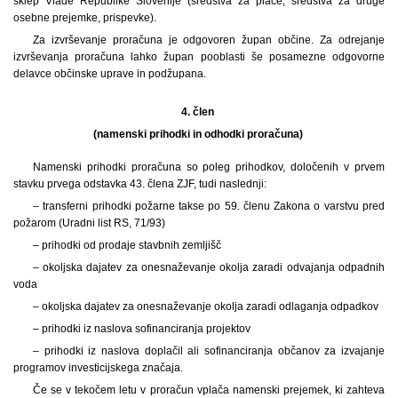
sklep Vlade Republike Slovenije (sredstva za plače, sredstva za druge
osebne prejemke, prispevke).
Za izvrševanje proračuna je odgovoren župan občine. Za odrejanje
izvrševanja proračuna lahko župan pooblasti še posamezne odgovorne
delavce občinske uprave in podžupana.
4. člen
(namenski prihodki in odhodki proračuna)
Namenski prihodki proračuna so poleg prihodkov, določenih v prvem
stavku prvega odstavka 43. člena ZJF, tudi naslednji:
– transferni prihodki požarne takse po 59. členu Zakona o varstvu pred
požarom (Uradni list RS, 71/93)
– prihodki od prodaje stavbnih zemljišč
– okoljska dajatev za onesnaževanje okolja zaradi odvajanja odpadnih
voda
– okoljska dajatev za onesnaževanje okolja zaradi odlaganja odpadkov
– prihodki iz naslova sofinanciranja projektov
– prihodki iz naslova doplačil ali sofinanciranja občanov za izvajanje
programov investicijskega značaja.
Če se v tekočem letu v proračun vplača namenski prejemek, ki zahteva