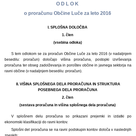
O D L O K
o proračunu Občine Luče za leto 2016
I. SPLOŠNA DOLOČBA
1. člen
(vsebina odloka)
S tem odlokom se za proračun Občine Luče za leto 2016 (v nadaljnjem
besedilu: proračun) določajo višina proračuna, postopki izvrševanja
proračuna ter obseg zadolževanja in poroštev občine in javnega sektorja na
ravni občine (v nadaljnjem besedilu: proračun).
II. VIŠINA SPLOŠNEGA DELA PRORAČUNA IN STRUKTURA
POSEBNEGA DELA PRORAČUNA
2. člen
(sestava proračuna in višina splošnega dela proračuna)
V splošnem delu proračuna so prikazani prejemki in izdatki po
ekonomski klasifikaciji do ravni kontov.
Splošni del proračuna se na ravni podskupin kontov določa v naslednjih
zneskih: