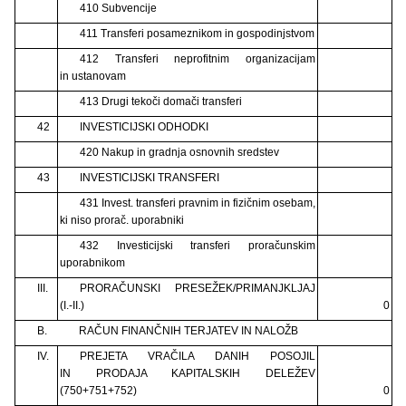
410 Subvencije
411 Transferi posameznikom in gospodinjstvom
412 Transferi neprofitnim organizacijam
in ustanovam
413 Drugi tekoči domači transferi
42
INVESTICIJSKI ODHODKI
420 Nakup in gradnja osnovnih sredstev
43
INVESTICIJSKI TRANSFERI
431 Invest. transferi pravnim in fizičnim osebam,
ki niso prorač. uporabniki
432 Investicijski transferi proračunskim
uporabnikom
III.
PRORAČUNSKI PRESEŽEK/PRIMANJKLJAJ
(I.-II.)
0
B.
RAČUN FINANČNIH TERJATEV IN NALOŽB
IV.
PREJETA VRAČILA DANIH POSOJIL
IN PRODAJA KAPITALSKIH DELEŽEV
(750+751+752)
0