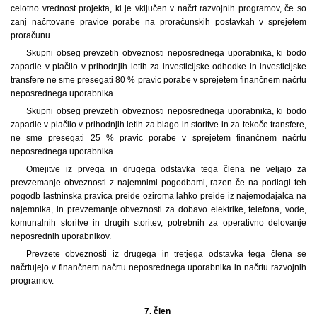
celotno vrednost projekta, ki je vključen v načrt razvojnih programov, če so
zanj načrtovane pravice porabe na proračunskih postavkah v sprejetem
proračunu.
Skupni obseg prevzetih obveznosti neposrednega uporabnika, ki bodo
zapadle v plačilo v prihodnjih letih za investicijske odhodke in investicijske
transfere ne sme presegati 80 % pravic porabe v sprejetem finančnem načrtu
neposrednega uporabnika.
Skupni obseg prevzetih obveznosti neposrednega uporabnika, ki bodo
zapadle v plačilo v prihodnjih letih za blago in storitve in za tekoče transfere,
ne sme presegati 25 % pravic porabe v sprejetem finančnem načrtu
neposrednega uporabnika.
Omejitve iz prvega in drugega odstavka tega člena ne veljajo za
prevzemanje obveznosti z najemnimi pogodbami, razen če na podlagi teh
pogodb lastninska pravica preide oziroma lahko preide iz najemodajalca na
najemnika, in prevzemanje obveznosti za dobavo elektrike, telefona, vode,
komunalnih storitve in drugih storitev, potrebnih za operativno delovanje
neposrednih uporabnikov.
Prevzete obveznosti iz drugega in tretjega odstavka tega člena se
načrtujejo v finančnem načrtu neposrednega uporabnika in načrtu razvojnih
programov.
7. člen