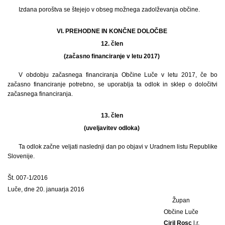
Izdana poroštva se štejejo v obseg možnega zadolževanja občine.
VI. PREHODNE IN KONČNE DOLOČBE
12. člen
(začasno financiranje v letu 2017)
V obdobju začasnega financiranja Občine Luče v letu 2017, če bo
začasno financiranje potrebno, se uporablja ta odlok in sklep o določitvi
začasnega financiranja.
13. člen
(uveljavitev odloka)
Ta odlok začne veljati naslednji dan po objavi v Uradnem listu Republike
Slovenije.
Št. 007-1/2016
Luče, dne 20. januarja 2016
Župan
Občine Luče
Ciril Rosc
l.r.