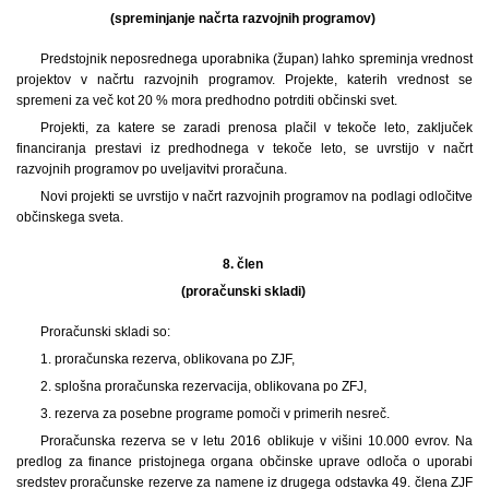
(spreminjanje načrta razvojnih programov)
Predstojnik neposrednega uporabnika (župan) lahko spreminja vrednost
projektov v načrtu razvojnih programov. Projekte, katerih vrednost se
spremeni za več kot 20 % mora predhodno potrditi občinski svet.
Projekti, za katere se zaradi prenosa plačil v tekoče leto, zaključek
financiranja prestavi iz predhodnega v tekoče leto, se uvrstijo v načrt
razvojnih programov po uveljavitvi proračuna.
Novi projekti se uvrstijo v načrt razvojnih programov na podlagi odločitve
občinskega sveta.
8. člen
(proračunski skladi)
Proračunski skladi so:
1. proračunska rezerva, oblikovana po ZJF,
2. splošna proračunska rezervacija, oblikovana po ZFJ,
3. rezerva za posebne programe pomoči v primerih nesreč.
Proračunska rezerva se v letu 2016 oblikuje v višini 10.000 evrov. Na
predlog za finance pristojnega organa občinske uprave odloča o uporabi
sredstev proračunske rezerve za namene iz drugega odstavka 49. člena ZJF