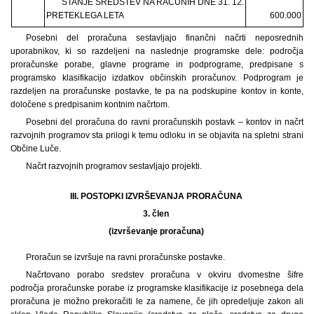
STANJE SREDSTEV NA RAČUNIH DNE 31. 12.
PRETEKLEGA LETA
600.000
Posebni del proračuna sestavljajo finančni načrti neposrednih
uporabnikov, ki so razdeljeni na naslednje programske dele: področja
proračunske porabe, glavne programe in podprograme, predpisane s
programsko klasifikacijo izdatkov občinskih proračunov. Podprogram je
razdeljen na proračunske postavke, te pa na podskupine kontov in konte,
določene s predpisanim kontnim načrtom.
Posebni del proračuna do ravni proračunskih postavk – kontov in načrt
razvojnih programov sta prilogi k temu odloku in se objavita na spletni strani
Občine Luče.
Načrt razvojnih programov sestavljajo projekti.
III. POSTOPKI IZVRŠEVANJA PRORAČUNA
3. člen
(izvrševanje proračuna)
Proračun se izvršuje na ravni proračunske postavke.
Načrtovano porabo sredstev proračuna v okviru dvomestne šifre
področja proračunske porabe iz programske klasifikacije iz posebnega dela
proračuna je možno prekoračiti le za namene, če jih opredeljuje zakon ali