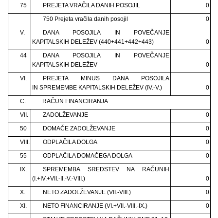
75
PREJETA VRAČILA DANIH POSOJIL
0
750 Prejeta vračila danih posojil
0
V.
DANA POSOJILA IN POVEČANJE
KAPITALSKIH DELEŽEV (440+441+442+443)
0
44
DANA POSOJILA IN POVEČANJE
KAPITALSKIH DELEŽEV
0
VI.
PREJETA MINUS DANA POSOJILA
IN SPREMEMBE KAPITALSKIH DELEŽEV (IV.-V.)
0
C.
RAČUN FINANCIRANJA
VII.
ZADOLŽEVANJE
0
50
DOMAČE ZADOLŽEVANJE
0
VIII.
ODPLAČILA DOLGA
0
55
ODPLAČILA DOMAČEGA DOLGA
0
IX.
SPREMEMBA SREDSTEV NA RAČUNIH
(I.+IV.+VII.-II.-V.-VIII.)
0
X.
NETO ZADOLŽEVANJE (VII.-VIII.)
0
XI.
NETO FINANCIRANJE (VI.+VII.-VIII.-IX.)
0