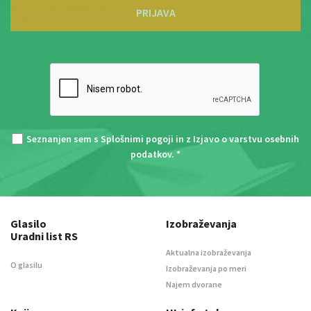
PRIJAVA
Seznanjen sem s
Splošnimi pogoji
in z
Izjavo o varstvu osebnih
podatkov
. *
Glasilo
Izobraževanja
Uradni list RS
Aktualna izobraževanja
O glasilu
Izobraževanja po meri
Najem dvorane