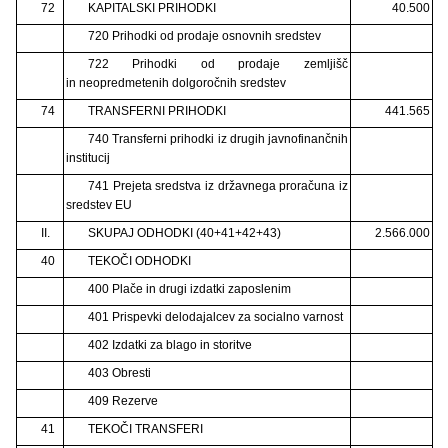
72
KAPITALSKI PRIHODKI
40.500
720 Prihodki od prodaje osnovnih sredstev
722 Prihodki od prodaje zemljišč
in neopredmetenih dolgoročnih sredstev
74
TRANSFERNI PRIHODKI
441.565
740 Transferni prihodki iz drugih javnofinančnih
institucij
741 Prejeta sredstva iz državnega proračuna iz
sredstev EU
II.
SKUPAJ ODHODKI (40+41+42+43)
2.566.000
40
TEKOČI ODHODKI
400 Plače in drugi izdatki zaposlenim
401 Prispevki delodajalcev za socialno varnost
402 Izdatki za blago in storitve
403 Obresti
409 Rezerve
41
TEKOČI TRANSFERI