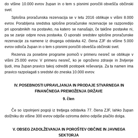
do višine 10.000 evrov župan in o tem s pisnimi poročili obvešča občinski
svet.
Splošna proračunska rezervacija se v letu 2016 oblikuje v višini 8.000
evrov. Porabljena sredstva splošne proračunske rezervacije se razporedijo
pri uporabnikih na postavko, na katero se nanašajo, če takšne postavke ni,
pa se zanje odpre nova postavka. O uporabi sredstev splošne proračunske
rezervacije za namene iz drugega odstavka 42. člena ZJF do višine 5.000
evrov odloča župan in o tem s pisnimi poročili obvešča občinski svet.
Rezerva za posebne programe pomoči v primeru nesreč se oblikuje v
višini 25.000 evrov. V primeru nesreč, ko je ogroženo zdravje in življenje
ljudi, ima župan pravico takoj odrediti postopek reševanja. Za ta namen ima
pravico razpolagati s sredstvi do zneska 10.000 evrov.
IV. POSEBNOSTI UPRAVLJANJA IN PRODAJE STVARNEGA IN
FINANČNEGA PREMOŽENJA DRŽAVE
9. člen
Če so izpolnjeni pogoji iz tretjega odstavka 77. člena ZJF, lahko župan
dolžniku do višine 300 evrov odpiše oziroma delno odpiše plačilo dolga.
V. OBSEG ZADOLŽEVANJA IN POROŠTEV OBČINE IN JAVNEGA
SEKTORJA