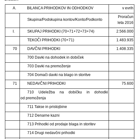
A.
BILANCA PRIHODKOV IN ODHODKOV
v evrih
Proračun
Skupina/Podskupina kontov/Konto/Podkonto
leta 2016
I.
SKUPAJ PRIHODKI (70+71+72+73+74)
2.566.000
TEKOČI PRIHODKI (70+71)
1.483.935
70
DAVČNI PRIHODKI
1.408.335
700 Davki na dohodek in dobiček
703 Davki na premoženje
704 Domači davki na blago in storitve
71
NEDAVČNI PRIHODKI
75.600
710 Udeležba na dobičku in dohodki
od premoženja
711 Takse in pristojbine
712 Denarne kazni
713 Prihodki od prodaje blaga in storitev
714 Drugi nedavčni prihodki