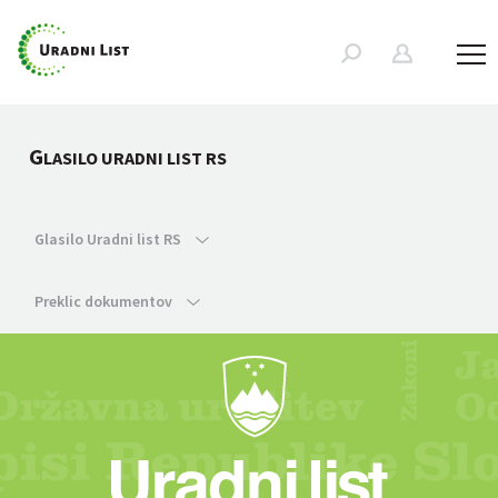
G
LASILO URADNI LIST RS
Glasilo Uradni list RS
Preklic dokumentov