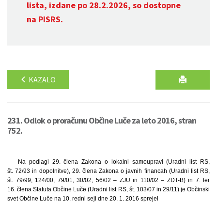
lista, izdane po 28.2.2026, so dostopne
na
PISRS
.
KAZALO
231. Odlok o proračunu Občine Luče za leto 2016, stran
752.
Na podlagi 29. člena Zakona o lokalni samoupravi (Uradni list RS,
št. 72/93 in dopolnitve), 29. člena Zakona o javnih financah (Uradni list RS,
št. 79/99, 124/00, 79/01, 30/02, 56/02 – ZJU in 110/02 – ZDT-B) in 7. ter
16. člena Statuta Občine Luče (Uradni list RS, št. 103/07 in 29/11) je Občinski
svet Občine Luče na 10. redni seji dne 20. 1. 2016 sprejel