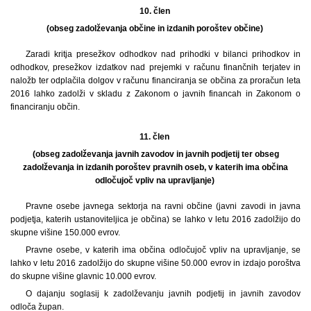
10. člen
(obseg zadolževanja občine in izdanih poroštev občine)
Zaradi kritja presežkov odhodkov nad prihodki v bilanci prihodkov in
odhodkov, presežkov izdatkov nad prejemki v računu finančnih terjatev in
naložb ter odplačila dolgov v računu financiranja se občina za proračun leta
2016 lahko zadolži v skladu z Zakonom o javnih financah in Zakonom o
financiranju občin.
11. člen
(obseg zadolževanja javnih zavodov in javnih podjetij ter obseg
zadolževanja in izdanih poroštev pravnih oseb, v katerih ima občina
odločujoč vpliv na upravljanje)
Pravne osebe javnega sektorja na ravni občine (javni zavodi in javna
podjetja, katerih ustanoviteljica je občina) se lahko v letu 2016 zadolžijo do
skupne višine 150.000 evrov.
Pravne osebe, v katerih ima občina odločujoč vpliv na upravljanje, se
lahko v letu 2016 zadolžijo do skupne višine 50.000 evrov in izdajo poroštva
do skupne višine glavnic 10.000 evrov.
O dajanju soglasij k zadolževanju javnih podjetij in javnih zavodov
odloča župan.