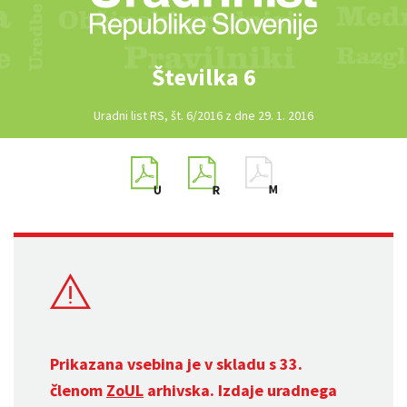
Številka 6
Uradni list RS, št. 6/2016 z dne 29. 1. 2016
Prikazana vsebina je v skladu s 33.
členom
ZoUL
arhivska. Izdaje uradnega