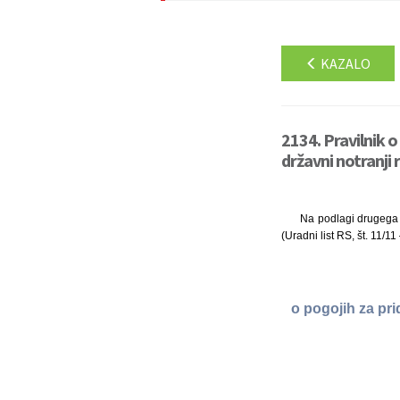
KAZALO
2134. Pravilnik o
državni notranji 
Na podlagi drugega 
(Uradni list RS, št. 11/1
o pogojih za pri