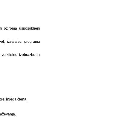
ni oziroma usposobljeni
et, izvajalec programa
verzitetno izobrazbo in
prejšnjega člena,
raževanja.