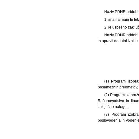
Naziv PDNR pridobi k
1. ima najmanj tri le
2. je uspešno zaklj
Naziv PDNR pridobi t
in opravil dodatni izpit 
(1) Program izobraž
posameznih predmetov, p
(2) Program izobraž
Računovodstvo in finan
zaključne naloge.
(3) Program izobra
poslovodenja in Vodenje 