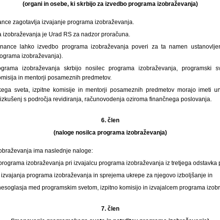
(organi in osebe, ki skrbijo za izvedbo programa izobraževanja)
inance zagotavlja izvajanje programa izobraževanja.
a izobraževanja je Urad RS za nadzor proračuna.
 finance lahko izvedbo programa izobraževanja poveri za ta namen ustanovlje
programa izobraževanja).
grama izobraževanja skrbijo nosilec programa izobraževanja, programski sv
omisija in mentorji posameznih predmetov.
ega sveta, izpitne komisije in mentorji posameznih predmetov morajo imeti uni
 izkušenj s področja revidiranja, računovodenja oziroma finančnega poslovanja.
6. člen
(naloge nosilca programa izobraževanja)
obraževanja ima naslednje naloge:
 programa izobraževanja pri izvajalcu programa izobraževanja iz tretjega odstavka 
 izvajanja programa izobraževanja in sprejema ukrepe za njegovo izboljšanje in
 nesoglasja med programskim svetom, izpitno komisijo in izvajalcem programa izob
7. člen