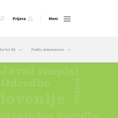
Prijava
Meni
dni list RS
Preklic dokumentov