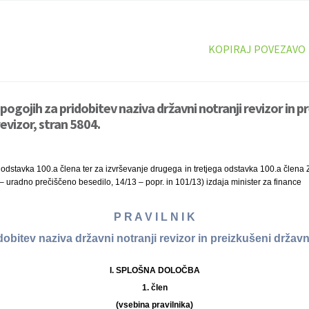
KOPIRAJ POVEZAVO
 pogojih za pridobitev naziva državni notranji revizor in p
revizor, stran 5804.
odstavka 100.a člena ter za izvrševanje drugega in tretjega odstavka 100.a člena 
1 – uradno prečiščeno besedilo, 14/13 – popr. in 101/13) izdaja minister za finance
P R A V I L N I K
dobitev naziva državni notranji revizor in preizkušeni državni
I. SPLOŠNA DOLOČBA
1. člen
(vsebina pravilnika)