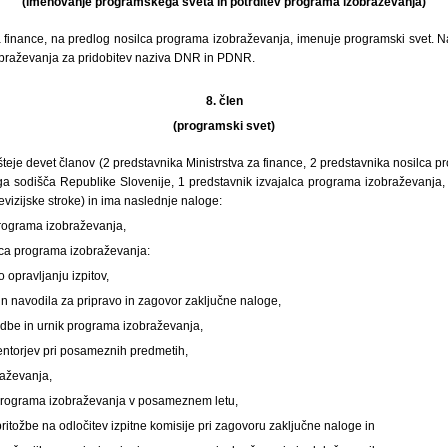
(imenovanje programskega sveta in potrditev programa izobraževanja)
 za finance, na predlog nosilca programa izobraževanja, imenuje programski svet.
obraževanja za pridobitev naziva DNR in PDNR.
8. člen
(programski svet)
šteje devet članov (2 predstavnika Ministrstva za finance, 2 predstavnika nosilca 
 sodišča Republike Slovenije, 1 predstavnik izvajalca programa izobraževanja,
izijske stroke) in ima naslednje naloge:
programa izobraževanja,
lca programa izobraževanja:
o opravljanju izpitov,
 in navodila za pripravo in zagovor zaključne naloge,
edbe in urnik programa izobraževanja,
ntorjev pri posameznih predmetih,
raževanja,
 programa izobraževanja v posameznem letu,
pritožbe na odločitev izpitne komisije pri zagovoru zaključne naloge in