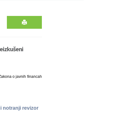
reizkušeni
Zakona o javnih financah
 notranji revizor