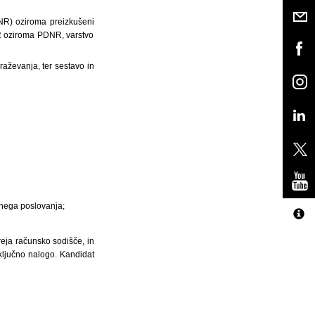
 DNR) oziroma preizkušeni
NR oziroma PDNR, varstvo
raževanja, ter sestavo in
nčnega poslovanja;
reja računsko sodišče, in
aključno nalogo. Kandidat