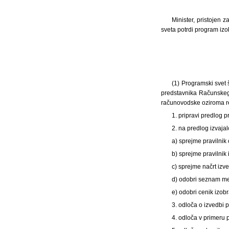
Minister, pristojen
sveta potrdi program iz
(1) Programski svet 
predstavnika Računskega
računovodske oziroma rev
1. pripravi predlog 
2. na predlog izvaja
a) sprejme pravilnik 
b) sprejme pravilnik
c) sprejme načrt izv
d) odobri seznam me
e) odobri cenik izob
3. odloča o izvedbi
4. odloča v primeru 