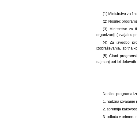
(1) Ministrstvo za f
(2) Nosilec program
(3) Ministrstvo za
organizaciji (izvajalcu 
(4) Za izvedbo pro
izobraževanja, izpitna k
(5) Člani programsk
najmanj pet let delovnih
Nosilec programa iz
1. nadzira izvajanje
2. spremlja kakovost
3. odloča v primeru