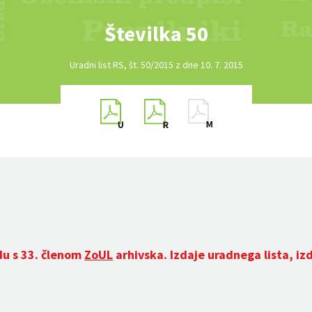
Številka 50
Uradni list RS, št. 50/2015 z dne 10. 7. 2015
du s 33. členom
ZoUL
arhivska. Izdaje uradnega lista, iz