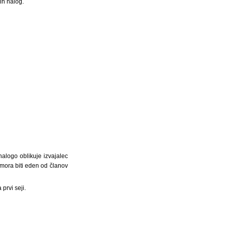
ih nalog.
nalogo oblikuje izvajalec
mora biti eden od članov
prvi seji.