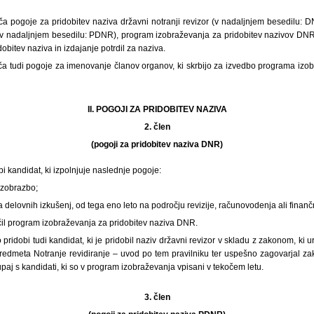
oča pogoje za pridobitev naziva državni notranji revizor (v nadaljnjem besedilu:
r (v nadaljnjem besedilu: PDNR), program izobraževanja za pridobitev nazivov D
obitev naziva in izdajanje potrdil za naziva.
oča tudi pogoje za imenovanje članov organov, ki skrbijo za izvedbo programa izob
II. POGOJI ZA PRIDOBITEV NAZIVA
2. člen
(pogoji za pridobitev naziva DNR)
i kandidat, ki izpolnjuje naslednje pogoje:
 izobrazbo;
eta delovnih izkušenj, od tega eno leto na področju revizije, računovodenja ali fina
čil program izobraževanja za pridobitev naziva DNR.
pridobi tudi kandidat, ki je pridobil naziv državni revizor v skladu z zakonom, ki u
 predmeta Notranje revidiranje – uvod po tem pravilniku ter uspešno zagovarjal z
upaj s kandidati, ki so v program izobraževanja vpisani v tekočem letu.
3. člen