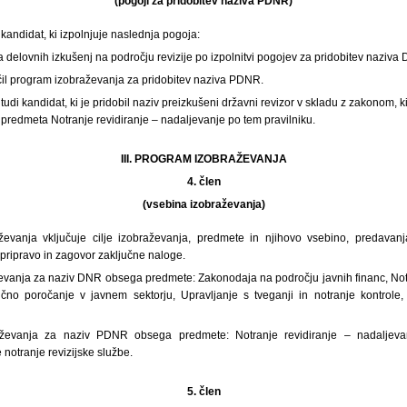
(pogoji za pridobitev naziva PDNR)
andidat, ki izpolnjuje naslednja pogoja:
ta delovnih izkušenj na področju revizije po izpolnitvi pogojev za pridobitev naziva
učil program izobraževanja za pridobitev naziva PDNR.
udi kandidat, ki je pridobil naziv preizkušeni državni revizor v skladu z zakonom, k
iz predmeta Notranje revidiranje – nadaljevanje po tem pravilniku.
III. PROGRAM IZOBRAŽEVANJA
4. člen
(vsebina izobraževanja)
evanja vključuje cilje izobraževanja, predmete in njihovo vsebino, predavanja,
ripravo in zagovor zaključne naloge.
evanja za naziv DNR obsega predmete: Zakonodaja na področju javnih financ, Notr
čno poročanje v javnem sektorju, Upravljanje s tveganji in notranje kontrole, 
ževanja za naziv PDNR obsega predmete: Notranje revidiranje – nadaljevan
notranje revizijske službe.
5. člen