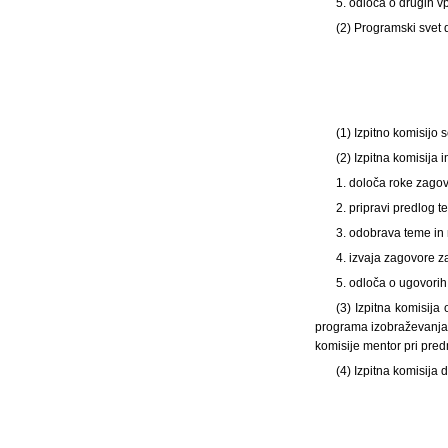
5. odloča o drugih v
(2) Programski svet d
(1) Izpitno komisijo 
(2) Izpitna komisija
1. določa roke zagov
2. pripravi predlog
3. odobrava teme in
4. izvaja zagovore z
5. odloča o ugovorih 
(3) Izpitna komisija
programa izobraževanja.
komisije mentor pri pred
(4) Izpitna komisija