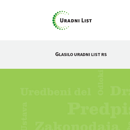
G
LASILO URADNI LIST RS