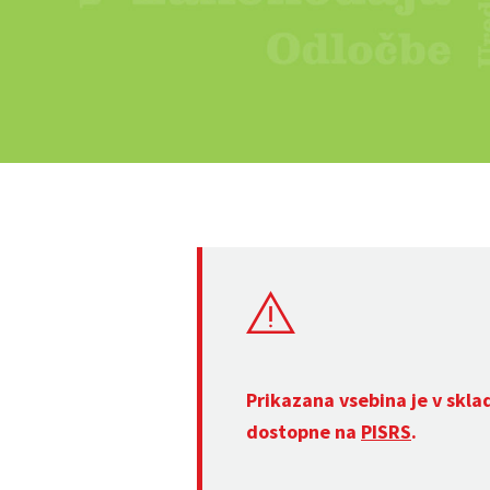
Prikazana vsebina je v skla
dostopne na
PISRS
.