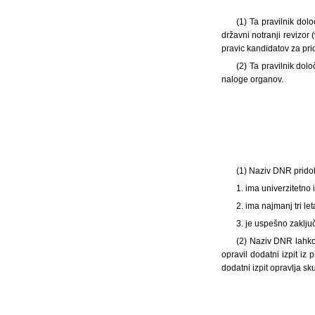
(1) Ta pravilnik dol
državni notranji revizo
pravic kandidatov za prid
(2) Ta pravilnik dol
naloge organov.
(1) Naziv DNR pridob
1. ima univerzitetno
2. ima najmanj tri l
3. je uspešno zaklju
(2) Naziv DNR lahko 
opravil dodatni izpit iz
dodatni izpit opravlja sk