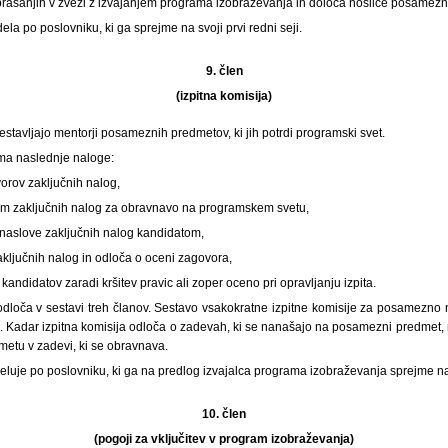
prašanjih v zvezi z izvajanjem programa izobraževanja in določa nosilce posamezn
ela po poslovniku, ki ga sprejme na svoji prvi redni seji.
9. člen
(izpitna komisija)
sestavljajo mentorji posameznih predmetov, ki jih potrdi programski svet.
 ima naslednje naloge:
orov zaključnih nalog,
 tem zaključnih nalog za obravnavo na programskem svetu,
 naslove zaključnih nalog kandidatom,
aključnih nalog in odloča o oceni zagovora,
kandidatov zaradi kršitev pravic ali zoper oceno pri opravljanju izpita.
 odloča v sestavi treh članov. Sestavo vsakokratne izpitne komisije za posamezno 
 Kadar izpitna komisija odloča o zadevah, ki se nanašajo na posamezni predmet, 
metu v zadevi, ki se obravnava.
 deluje po poslovniku, ki ga na predlog izvajalca programa izobraževanja sprejme na 
10. člen
(pogoji za vključitev v program izobraževanja)