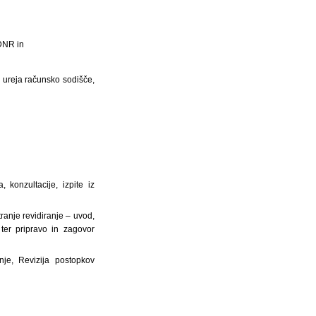
 DNR in
i ureja računsko sodišče,
 konzultacije, izpite iz
anje revidiranje – uvod,
ter pripravo in zagovor
je, Revizija postopkov