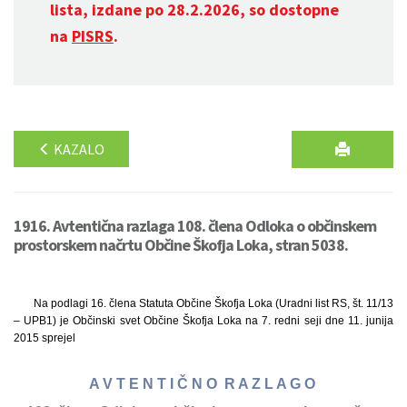
lista, izdane po 28.2.2026, so dostopne
na
PISRS
.
KAZALO
1916. Avtentična razlaga 108. člena Odloka o občinskem
prostorskem načrtu Občine Škofja Loka, stran 5038.
Na podlagi 16. člena Statuta Občine Škofja Loka (Uradni list RS, št. 11/13
– UPB1) je Občinski svet Občine Škofja Loka na 7. redni seji dne 11. junija
2015 sprejel
A V T E N T I Č N O R A Z L A G O