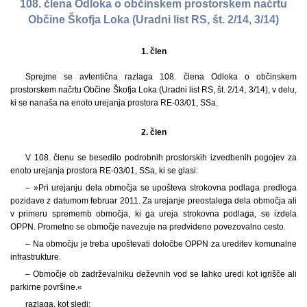
108. člena Odloka o občinskem prostorskem načrtu
Občine Škofja Loka (Uradni list RS, št. 2/14, 3/14)
1. člen
Sprejme se avtentična razlaga 108. člena Odloka o občinskem
prostorskem načrtu Občine Škofja Loka (Uradni list RS, št. 2/14, 3/14), v delu,
ki se nanaša na enoto urejanja prostora RE-03/01, SSa.
2. člen
V 108. členu se besedilo podrobnih prostorskih izvedbenih pogojev za
enoto urejanja prostora RE-03/01, SSa, ki se glasi:
– »Pri urejanju dela območja se upošteva strokovna podlaga predloga
pozidave z datumom februar 2011. Za urejanje preostalega dela območja ali
v primeru sprememb območja, ki ga ureja strokovna podlaga, se izdela
OPPN. Prometno se območje navezuje na predvideno povezovalno cesto.
– Na območju je treba upoštevati določbe OPPN za ureditev komunalne
infrastrukture.
– Območje ob zadrževalniku deževnih vod se lahko uredi kot igrišče ali
parkirne površine.«
razlaga, kot sledi: