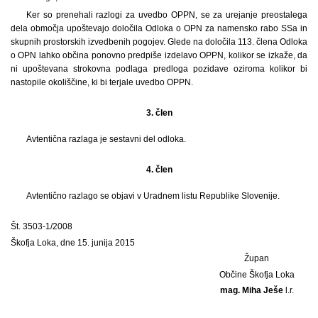
Ker so prenehali razlogi za uvedbo OPPN, se za urejanje preostalega
dela območja upoštevajo določila Odloka o OPN za namensko rabo SSa in
skupnih prostorskih izvedbenih pogojev. Glede na določila 113. člena Odloka
o OPN lahko občina ponovno predpiše izdelavo OPPN, kolikor se izkaže, da
ni upoštevana strokovna podlaga predloga pozidave oziroma kolikor bi
nastopile okoliščine, ki bi terjale uvedbo OPPN.
3. člen
Avtentična razlaga je sestavni del odloka.
4. člen
Avtentično razlago se objavi v Uradnem listu Republike Slovenije.
Št. 3503-1/2008
Škofja Loka, dne 15. junija 2015
Župan
Občine Škofja Loka
mag. Miha Ješe
l.r.