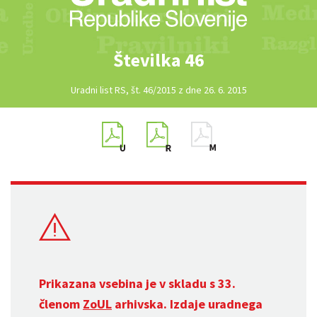
Številka 46
Uradni list RS, št. 46/2015 z dne 26. 6. 2015
Prikazana vsebina je v skladu s 33.
členom
ZoUL
arhivska. Izdaje uradnega