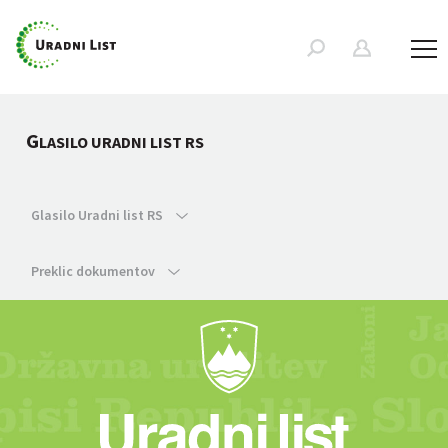
G
LASILO URADNI LIST RS
Glasilo Uradni list RS
Preklic dokumentov