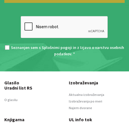
Seznanjen sem s
Splošnimi pogoji
in z
Izjavo o varstvu osebnih
podatkov
. *
Glasilo
Izobraževanja
Uradni list RS
Aktualna izobraževanja
O glasilu
Izobraževanja po meri
Najem dvorane
Knjigarna
UL info tok