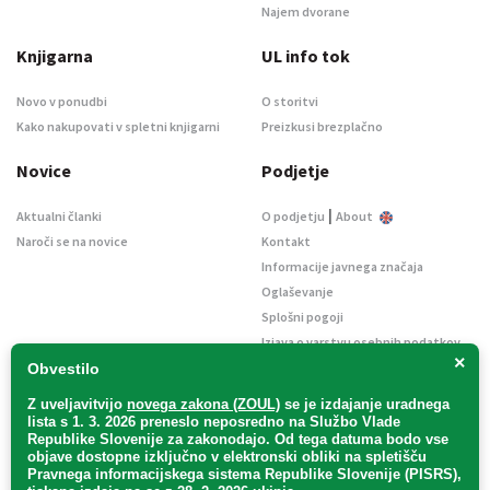
Najem dvorane
Knjigarna
UL info tok
Novo v ponudbi
O storitvi
Kako nakupovati v spletni knjigarni
Preizkusi brezplačno
Novice
Podjetje
|
Aktualni članki
O podjetju
About
Naroči se na novice
Kontakt
Informacije javnega značaja
Oglaševanje
Splošni pogoji
Izjava o varstvu osebnih podatkov
×
E-dražbe
Obvestilo
Z uveljavitvijo
novega zakona (ZOUL)
se je
izdajanje uradnega
lista s 1. 3. 2026 preneslo
neposredno
na Službo Vlade
Republike Slovenije za zakonodajo
. Od tega datuma bodo vse
objave dostopne izključno v elektronski obliki na spletišču
Pravnega informacijskega sistema Republike Slovenije (PISRS),
Uradni list d. o. o. – v likvidaciji / Vse pravice pridržane.