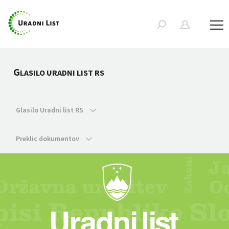
G
LASILO URADNI LIST RS
Glasilo Uradni list RS
Preklic dokumentov