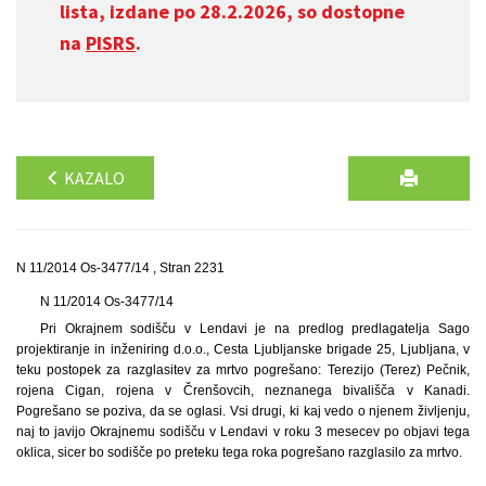
lista, izdane po 28.2.2026, so dostopne
na
PISRS
.
KAZALO
N 11/2014 Os-3477/14 , Stran 2231
N 11/2014 Os-3477/14
Pri Okrajnem sodišču v Lendavi je na predlog predlagatelja Sago
projektiranje in inženiring d.o.o., Cesta Ljubljanske brigade 25, Ljubljana, v
teku postopek za razglasitev za mrtvo pogrešano: Terezijo (Terez) Pečnik,
rojena Cigan, rojena v Črenšovcih, neznanega bivališča v Kanadi.
Pogrešano se poziva, da se oglasi. Vsi drugi, ki kaj vedo o njenem življenju,
naj to javijo Okrajnemu sodišču v Lendavi v roku 3 mesecev po objavi tega
oklica, sicer bo sodišče po preteku tega roka pogrešano razglasilo za mrtvo.