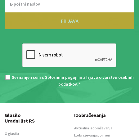
PRIJAVA
Seznanjen sem s
Splošnimi pogoji
in z
Izjavo o varstvu osebnih
podatkov
. *
Glasilo
Izobraževanja
Uradni list RS
Aktualna izobraževanja
O glasilu
Izobraževanja po meri