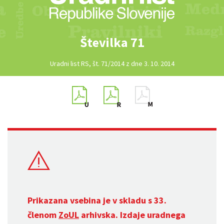
Številka 71
Uradni list RS, št. 71/2014 z dne 3. 10. 2014
Prikazana vsebina je v skladu s 33.
členom
ZoUL
arhivska. Izdaje uradnega