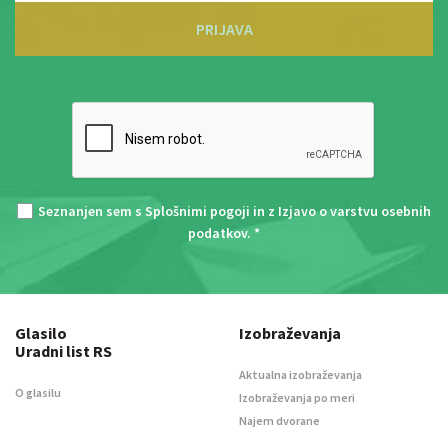
PRIJAVA
Seznanjen sem s
Splošnimi pogoji
in z
Izjavo o varstvu osebnih
podatkov
. *
Glasilo
Izobraževanja
Uradni list RS
Aktualna izobraževanja
O glasilu
Izobraževanja po meri
Najem dvorane