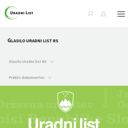
G
LASILO URADNI LIST RS
Glasilo Uradni list RS
Preklic dokumentov