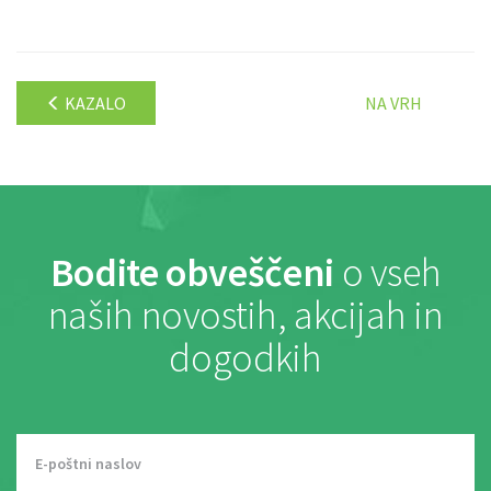
KAZALO
NA VRH
Bodite obveščeni
o vseh
naših novostih, akcijah in
dogodkih