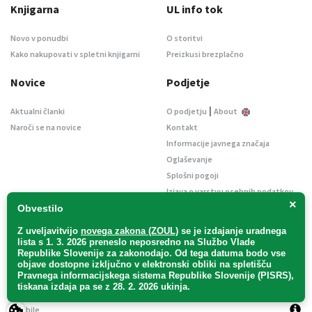
Knjigarna
UL info tok
Novo v ponudbi
O storitvi
Kako nakupovati v spletni knjigarni
Preizkusi brezplačno
Novice
Podjetje
|
Aktualni članki
O podjetju
About
Naroči se na novice
Kontakt
Informacije javnega značaja
Oglaševanje
Splošni pogoji
Izjava o varstvu osebnih podatkov
×
E-dražbe
Obvestilo
Z uveljavitvijo
novega zakona (ZOUL)
se je
izdajanje uradnega
lista s 1. 3. 2026 preneslo
neposredno
na Službo Vlade
Republike Slovenije za zakonodajo
. Od tega datuma bodo vse
objave dostopne izključno v elektronski obliki na spletišču
Pravnega informacijskega sistema Republike Slovenije (PISRS),
Uradni list d. o. o. – v likvidaciji / Vse pravice pridržane.
tiskana izdaja pa se z 28. 2. 2026 ukinja.
Pravna obvestila
/
Piškotki
/ Avtorji:
TriTim spletna agencija
v sodelovanju z
2Mobile