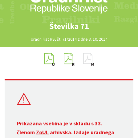
Številka 71
Uradni list RS, št. 71/2014 z dne 3. 10. 2014
Prikazana vsebina je v skladu s 33.
členom
ZoUL
arhivska. Izdaje uradnega