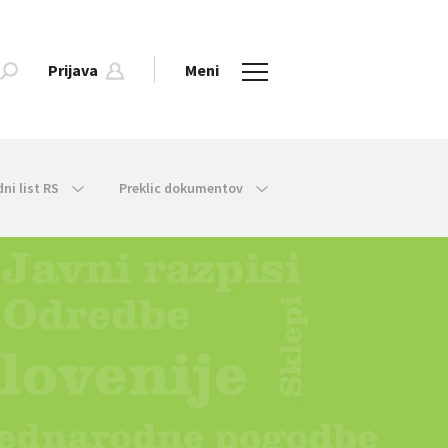
Prijava
Meni
dni list RS
Preklic dokumentov