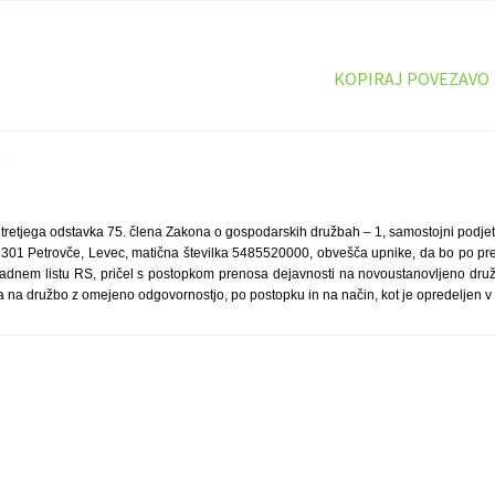
KOPIRAJ POVEZAVO
7
 tretjega odstavka 75. člena Zakona o gospodarskih družbah – 1, samostojni podje
3301 Petrovče, Levec, matična številka 5485520000, obvešča upnike, da bo po pre
radnem listu RS, pričel s postopkom prenosa dejavnosti na novoustanovljeno dru
 na družbo z omejeno odgovornostjo, po postopku in na način, kot je opredeljen v