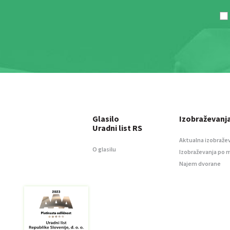
Glasilo
Izobraževanj
Uradni list RS
Aktualna izobraže
O glasilu
Izobraževanja po 
Najem dvorane