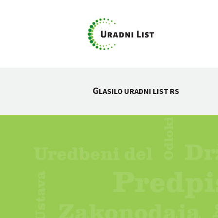
G
LASILO URADNI LIST RS