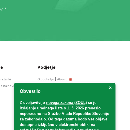
ov
. *
ce
Podjetje
|
i članki
O podjetju
About
se na novice
Kontakt
×
Obvestilo
Informacije javnega
značaja
Z uveljavitvijo
novega zakona (ZOUL)
se je
Oglaševanje
izdajanje uradnega lista s 1. 3. 2026 preneslo
Splošni pogoji
neposredno
na Službo Vlade Republike Slovenije
Izjava o varstvu osebnih
za zakonodajo
. Od tega datuma bodo vse objave
podatkov
dostopne izključno v elektronski obliki na