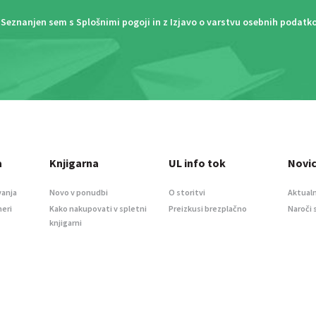
Seznanjen sem s
Splošnimi pogoji
in z
Izjavo o varstvu osebnih podatk
a
Knjigarna
UL info tok
Novi
vanja
Novo v ponudbi
O storitvi
Aktualn
meri
Kako nakupovati v spletni
Preizkusi brezplačno
Naroči 
knjigarni