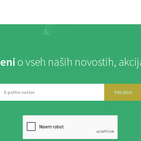
eni
o vseh naših novostih, akci
PRIJAVA