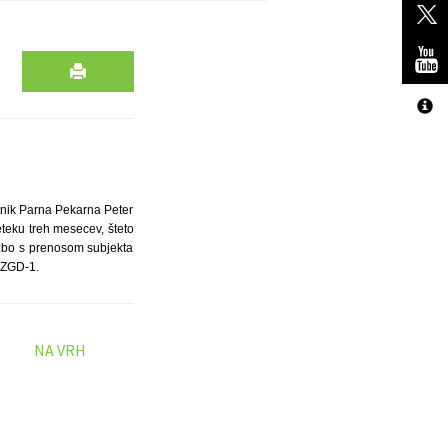
tnik Parna Pekarna Peter
teku treh mesecev, šteto
žbo s prenosom subjekta
 ZGD-1.
NA VRH