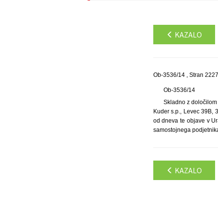
KAZALO
Ob-3536/14 , Stran 222
Ob-3536/14
Skladno z določilom
Kuder s.p., Levec 39B, 
od dneva te objave v U
samostojnega podjetnika
KAZALO