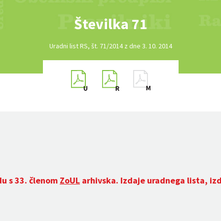
Številka 71
Uradni list RS, št. 71/2014 z dne 3. 10. 2014
du s 33. členom
ZoUL
arhivska. Izdaje uradnega lista, iz