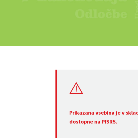
Prikazana vsebina je v skla
dostopne na
PISRS
.