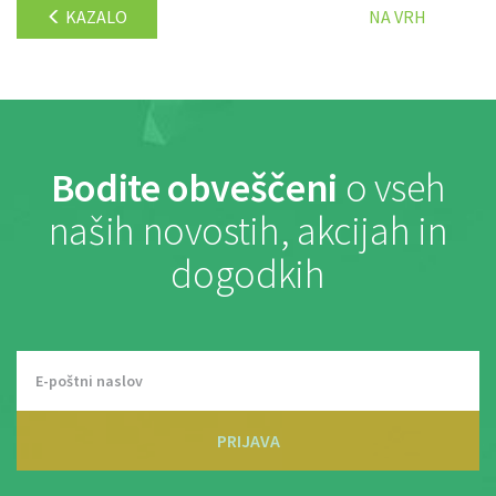
KAZALO
NA VRH
Bodite obveščeni
o vseh
naših novostih, akcijah in
dogodkih
PRIJAVA