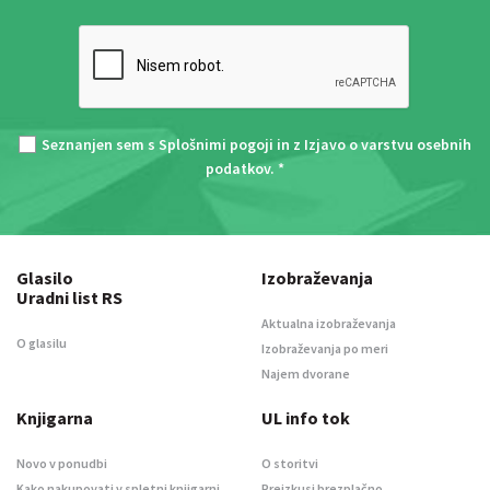
Seznanjen sem s
Splošnimi pogoji
in z
Izjavo o varstvu osebnih
podatkov
. *
Glasilo
Izobraževanja
Uradni list RS
Aktualna izobraževanja
O glasilu
Izobraževanja po meri
Najem dvorane
Knjigarna
UL info tok
Novo v ponudbi
O storitvi
Kako nakupovati v spletni knjigarni
Preizkusi brezplačno