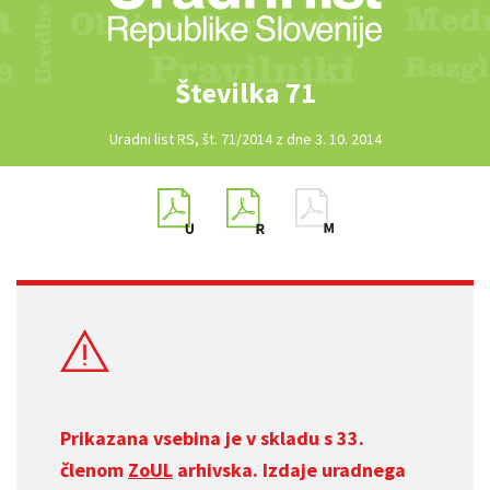
Številka 71
Uradni list RS, št. 71/2014 z dne 3. 10. 2014
Prikazana vsebina je v skladu s 33.
členom
ZoUL
arhivska. Izdaje uradnega