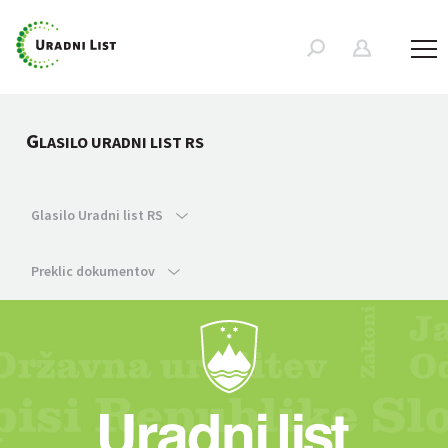
G
LASILO URADNI LIST RS
Glasilo Uradni list RS
Preklic dokumentov