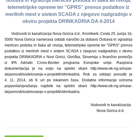
dobava in vgradnja merilcev pretoka in tlaka ali nivoja,
telemetrijske opreme ter ”GPRS” prenos podatkov iz
merilnih mest v sistem SCADA z njegovo nadgradnjo v
okviru projekta DRINKADRIA DA 4-2014
Vodovodi in kanalizacija Nova Gorica d.d., Kromberk, Cesta 25. junija 1b,
5000 Nova Gorica namerava oddati naročilo za dobavo Dobava in vgradnja
merilcev pretoka in tlaka ali nivoja, telemetrijske opreme ter ”GPRS” prenos
podatkov iz merilnih mest v sistem SCADA z njegovo nadgradnjo v okviru
projekta DRINKADRIA v Novi Gorici, Goriška, Slovenija s finančno pomočjo
iz IPA Adriatic Cross-Border programa Evropske unije. Razpisna
dokumentacija je na voljo na spletni strani http://www.vik-ng.si/nase-
dejavnosti/sodelovanje-v-projektih/drinkadria. Rok za oddajo ponudb je
4. 11. 2014, ob 9. uri po lokalnem času. Dodatne informacije oziroma
pojasnila/vprašanja najdete na spletni strani http://www.vik-ng.si/nase-
dejavnosti/sodelovanje-v-projektih/drinkadria.
Vodovodi in kanalizacija
Nova Gorica d.d.