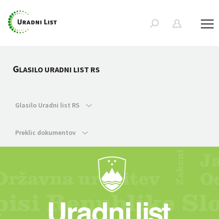
G
LASILO URADNI LIST RS
Glasilo Uradni list RS
Preklic dokumentov