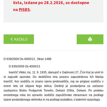
lista, izdane po 28.2.2026, so dostopne
na
PISRS
.
KAZALO
D 639/2009 Os-4000/13 , Stran 1488
D 639/2009 Os-4000/13
Ivančič Viktor, roj. 11. 9. 1935, stanujoč v Gabrovici 27, Črni Kal je umrl in
ni zapustil oporoke. Do dediščine ima pravico zapustnikova hči Marija
Ivančič. Ker sodišču ni znano njeno prebivališče, naj se priglasi sodišču v
enem letu od objave tega oklica. Dedinji je postavljena za začasno
zastopnico Bistra Podgornik Tonello, Dekani 209/a, Dekani. Po preteku
enoletnega roka bo opravilo sodišče zapuščinsko obravnavo na podlagi
izjave postavljenega skrbnika in na podlagi podatkov, s katerimi razpolaga.