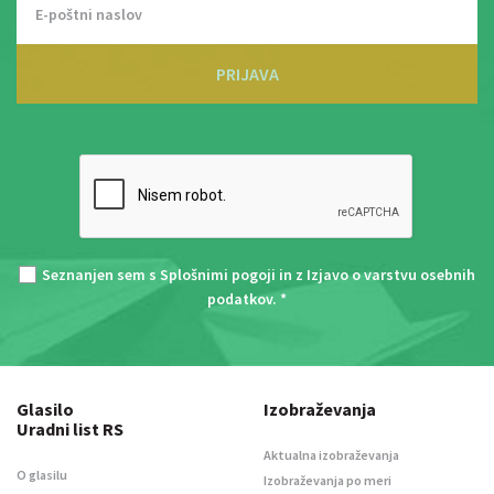
PRIJAVA
Seznanjen sem s
Splošnimi pogoji
in z
Izjavo o varstvu osebnih
podatkov
. *
Glasilo
Izobraževanja
Uradni list RS
Aktualna izobraževanja
O glasilu
Izobraževanja po meri