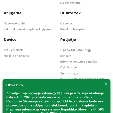
Najem dvorane
Knjigarna
UL info tok
Novo v ponudbi
O storitvi
Kako nakupovati v spletni knjigarni
Preizkusi brezplačno
Novice
Podjetje
|
Aktualni članki
O podjetju
About
Naroči se na novice
Kontakt
Informacije javnega značaja
Oglaševanje
Splošni pogoji
Izjava o varstvu osebnih podatkov
×
E-dražbe
Obvestilo
Z uveljavitvijo
novega zakona (ZOUL)
se je
izdajanje uradnega
lista s 1. 3. 2026 preneslo
neposredno
na Službo Vlade
Republike Slovenije za zakonodajo
. Od tega datuma bodo vse
objave dostopne izključno v elektronski obliki na spletišču
Pravnega informacijskega sistema Republike Slovenije (PISRS),
Uradni list d. o. o. – v likvidaciji / Vse pravice pridržane.