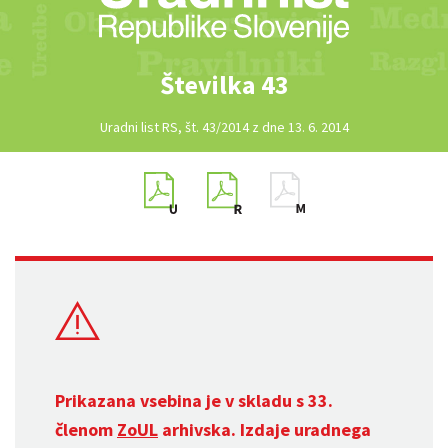
Številka 43
Uradni list RS, št. 43/2014 z dne 13. 6. 2014
Prikazana vsebina je v skladu s 33.
členom
ZoUL
arhivska. Izdaje uradnega