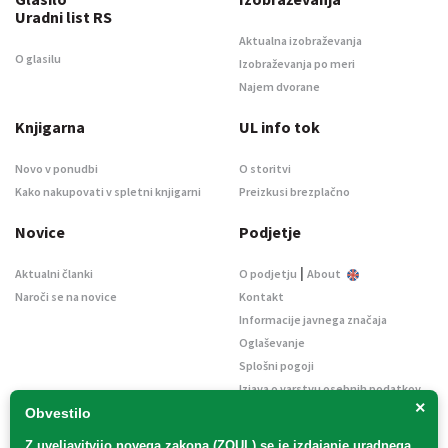
Uradni list RS
Aktualna izobraževanja
O glasilu
Izobraževanja po meri
Najem dvorane
Knjigarna
UL info tok
Novo v ponudbi
O storitvi
Kako nakupovati v spletni knjigarni
Preizkusi brezplačno
Novice
Podjetje
|
Aktualni članki
O podjetju
About
Naroči se na novice
Kontakt
Informacije javnega značaja
Oglaševanje
Splošni pogoji
Izjava o varstvu osebnih podatkov
×
E-dražbe
Obvestilo
Z uveljavitvijo
novega zakona (ZOUL)
se je
izdajanje uradnega