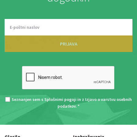
PRIJAVA
Seznanjen sem s
Splošnimi pogoji
in z
Izjavo o varstvu osebnih
podatkov
. *
Glasilo
Izobraževanja