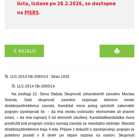
lista, izdane po 28.2.2026, so dostopne
na
PISRS
.
KAZALO
Št. 11/1-2014 Ob-2065/14 , Stran 1035
Št. 11/1-2014 Ob-2065/14
Na podlagi 22. člena Statuta Skupnosti zdravstvenih zavodov Murska
Sobota, Svet skupnosti zavodov razpisuje delovno mesto
direktorja/direktorice zavoda. Kandidat mora poleg splošnih zakonskih
pogojev izpolnjevati še: – da ima visoko izobrazbo ekonomske ali pravne
smeri, – da ima najmanj 5 let delovnih izkušenj. Kandidat/kandidatka mora
predložiti tudi program (vizijo) razvoja zavoda za mandatno obdobje. Mandat
direktorja/direktorice traja 4 leta. Prijave z dokazili o izpolnjevanju pogojev je
potrebno poslati v 8 dneh po objavi razpisa na naslov: Skupnost