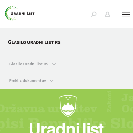
G
LASILO URADNI LIST RS
Glasilo Uradni list RS
Preklic dokumentov