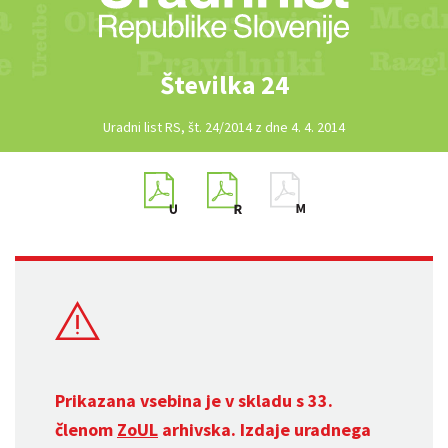
Številka 24
Uradni list RS, št. 24/2014 z dne 4. 4. 2014
Prikazana vsebina je v skladu s 33.
členom
ZoUL
arhivska. Izdaje uradnega