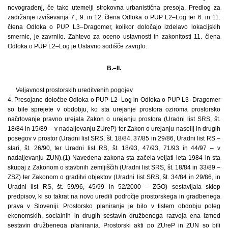
novogradenj, če tako utemelji strokovna urbanistična presoja. Predlog za
zadržanje izvrševanja 7., 9. in 12. člena Odloka o PUP L2–Log ter 6. in 11.
člena Odloka o PUP L3–Dragomer, kolikor določajo izdelavo lokacijskih
smernic, je zavrnilo. Zahtevo za oceno ustavnosti in zakonitosti 11. člena
Odloka o PUP L2–Log je Ustavno sodišče zavrglo.
B.–II.
Veljavnost prostorskih ureditvenih pogojev
4. Presojane določbe Odloka o PUP L2–Log in Odloka o PUP L3–Dragomer
so bile sprejete v obdobju, ko sta urejanje prostora oziroma prostorsko
načrtovanje pravno urejala Zakon o urejanju prostora (Uradni list SRS, št.
18/84 in 15/89 – v nadaljevanju ZUreP) ter Zakon o urejanju naselij in drugih
posegov v prostor (Uradni list SRS, št. 18/84, 37/85 in 29/86, Uradni list RS –
stari, št. 26/90, ter Uradni list RS, št. 18/93, 47/93, 71/93 in 44/97 – v
nadaljevanju ZUN).(1) Navedena zakona sta začela veljati leta 1984 in sta
skupaj z Zakonom o stavbnih zemljiščih (Uradni list SRS, št. 18/84 in 33/89 –
ZSZ) ter Zakonom o graditvi objektov (Uradni list SRS, št. 34/84 in 29/86, in
Uradni list RS, št. 59/96, 45/99 in 52/2000 – ZGO) sestavljala sklop
predpisov, ki so takrat na novo uredili področje prostorskega in gradbenega
prava v Sloveniji. Prostorsko planiranje je bilo v tistem obdobju poleg
ekonomskih, socialnih in drugih sestavin družbenega razvoja ena izmed
sestavin družbenega planiranja. Prostorski akti po ZUreP in ZUN so bili