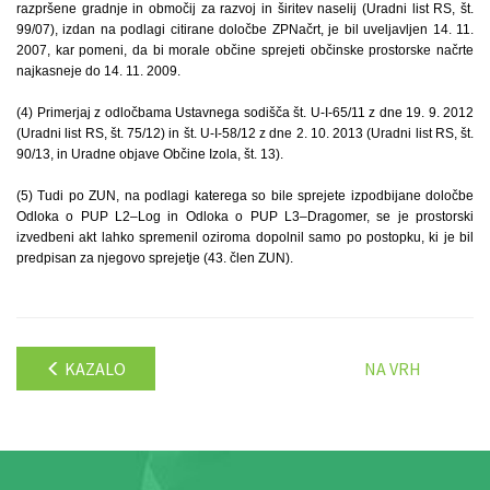
razpršene gradnje in območij za razvoj in širitev naselij (Uradni list RS, št.
99/07), izdan na podlagi citirane določbe ZPNačrt, je bil uveljavljen 14. 11.
2007, kar pomeni, da bi morale občine sprejeti občinske prostorske načrte
najkasneje do 14. 11. 2009.
(4) Primerjaj z odločbama Ustavnega sodišča št. U-I-65/11 z dne 19. 9. 2012
(Uradni list RS, št. 75/12) in št. U-I-58/12 z dne 2. 10. 2013 (Uradni list RS, št.
90/13, in Uradne objave Občine Izola, št. 13).
(5) Tudi po ZUN, na podlagi katerega so bile sprejete izpodbijane določbe
Odloka o PUP L2–Log in Odloka o PUP L3–Dragomer, se je prostorski
izvedbeni akt lahko spremenil oziroma dopolnil samo po postopku, ki je bil
predpisan za njegovo sprejetje (43. člen ZUN).
KAZALO
NA VRH