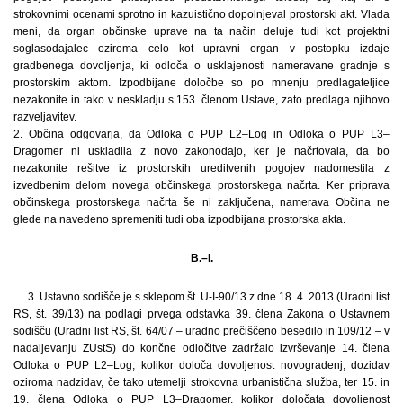
strokovnimi ocenami sprotno in kazuistično dopolnjeval prostorski akt. Vlada
meni, da organ občinske uprave na ta način deluje tudi kot projektni
soglasodajalec oziroma celo kot upravni organ v postopku izdaje
gradbenega dovoljenja, ki odloča o usklajenosti nameravane gradnje s
prostorskim aktom. Izpodbijane določbe so po mnenju predlagateljice
nezakonite in tako v neskladju s 153. členom Ustave, zato predlaga njihovo
razveljavitev.
2. Občina odgovarja, da Odloka o PUP L2–Log in Odloka o PUP L3–
Dragomer ni uskladila z novo zakonodajo, ker je načrtovala, da bo
nezakonite rešitve iz prostorskih ureditvenih pogojev nadomestila z
izvedbenim delom novega občinskega prostorskega načrta. Ker priprava
občinskega prostorskega načrta še ni zaključena, namerava Občina ne
glede na navedeno spremeniti tudi oba izpodbijana prostorska akta.
B.–I.
3. Ustavno sodišče je s sklepom št. U-I-90/13 z dne 18. 4. 2013 (Uradni list
RS, št. 39/13) na podlagi prvega odstavka 39. člena Zakona o Ustavnem
sodišču (Uradni list RS, št. 64/07 – uradno prečiščeno besedilo in 109/12 – v
nadaljevanju ZUstS) do končne odločitve zadržalo izvrševanje 14. člena
Odloka o PUP L2–Log, kolikor določa dovoljenost novogradenj, dozidav
oziroma nadzidav, če tako utemelji strokovna urbanistična služba, ter 15. in
19. člena Odloka o PUP L3–Dragomer, kolikor določata dovoljenost