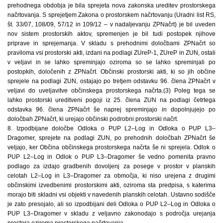
prehodnega obdobja je bila sprejeta nova zakonska ureditev prostorskega
načrtovanja. S sprejetjem Zakona o prostorskem načrtovanju (Uradni list RS,
št. 33/07, 108/09, 57/12 in 109/12 – v nadaljevanju ZPNačrt) je bil uveden
nov sistem prostorskih aktov, spremenjen je bil tudi postopek njihove
priprave in sprejemanja. V skladu s prehodnimi določbami ZPNačrt so
praviloma vsi prostorski akti, izdani na podlagi ZUreP-1, ZUreP in ZUN, ostali
v veljavi in se lahko spreminjajo oziroma so se lahko spreminjali po
postopkih, določenih z ZPNačrt. Občinski prostorski akti, ki so jih občine
sprejele na podlagi ZUN, ostajajo po tretjem odstavku 96. člena ZPNačrt v
veljavi do uveljavitve občinskega prostorskega načrta.(3) Poleg tega se
lahko prostorski ureditveni pogoji iz 25. člena ZUN na podlagi četrtega
odstavka 96. člena ZPNačrt še naprej spreminjajo in dopolnjujejo po
določbah ZPNačrt, ki urejajo občinski podrobni prostorski načrt.
8. Izpodbijane določbe Odloka o PUP L2–Log in Odloka o PUP L3–
Dragomer, sprejete na podlagi ZUN, po prehodnih določbah ZPNačrt še
veljajo, ker Občina občinskega prostorskega načrta še ni sprejela. Odlok o
PUP L2–Log in Odlok o PUP L3–Dragomer še vedno pomenita pravno
podlago za izdajo gradbenih dovoljenj za posege v prostor v planskih
celotah L2–Log in L3–Dragomer za območja, ki niso urejena z drugimi
občinskimi izvedbenimi prostorskimi akti, oziroma sta predpisa, s katerima
morajo biti skladni vsi objekti v navedenih planskih celotah. Ustavno sodišče
je zato presojalo, ali so izpodbijani deli Odloka o PUP L2–Log in Odloka o
PUP L3–Dragomer v skladu z veljavno zakonodajo s področja urejanja
prostora oziroma prostorskega načrtovanja.