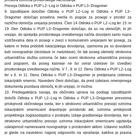
Presoja Odloka o PUP L2–Log in Odloka o PUP L3–Dragomer
9. Izpodbijane določbe Odloka o PUP L2–Log in Odloka o PUP L3–
Dragomer določajo posebna merila in pogoje za posege v prostor za
različna območja urejanja prostora. Člen 14 Odloka o PUP L2–Log ter 15. in
19. člen Odloka o PUP L3–Dragomer določajo, da so na območjih, ki jih
urejajo, do sprejetja prostorskega izvedbenega načrta dovoljeni samo nujna
vzdrževalna dela in posegi v zvezi s komunalnim urejanjem ter posegi, za
katere ni treba pridobiti lokacijskega dovoljenja, izjemoma pa so dovoljene
tudi novogradnje (dozidave in nadzidave), če tak poseg utemelji strokovna
urbanistična služba oziroma če tako oceni strokovna urbanistična presoja
pod pogojem, da poseg kasneje ne bo oviral izdelave (in izvedbe)
prostorskega izvedbenega načrta. V 7., 9. in 12. členu Odloka o PUP L2–Log
ter v 6. in 11. členu Odloka o PUP L3–Dragomer je predpisana izdelava
lokacijskih smernic. Navedeni členi določajo, da pred izdelavo omenjenega
dokumenta pozidava območij, ki jih urejajo, ni možna.
10. Predlagateljica navaja, da občinska uprava na podlagi izpodbijanih
določb Odloka o PUP L2–Log in Odloka o PUP L3–Dragomer prevzema
pristojnosti občinskega sveta, ker s strokovno urbanistično presojo oziroma
lokacijskimi smernicami dopolnjuje prostorski akt, oziroma pristojnosti
projektnega soglasodajalca v postopku izdaje gradbenega dovoljenja, ker s
strokovno urbanistično presojo oziroma lokacijskimi smernicami ugotavlja
usklajenost nameravane novogradnje s prostorskim aktom. Ustavno sodišče
je glede na navedeno najprej odgovorilo na vprašanje, kakšna je pravna