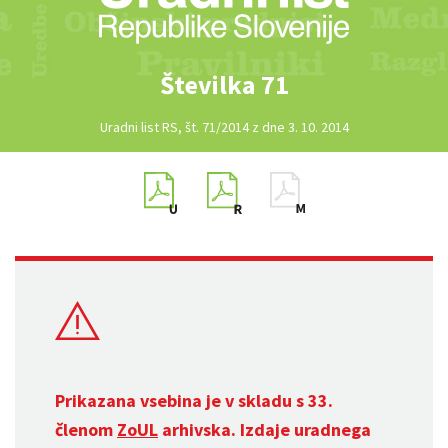
Številka 71
Uradni list RS, št. 71/2014 z dne 3. 10. 2014
Prikazana vsebina je v skladu s 33.
členom
ZoUL
arhivska. Izdaje uradnega