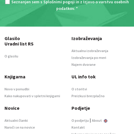
Seznanjen sem s
Splošnimi pogoji
in z
Izjavo o varstvu osebnih
podatkov
. *
Glasilo
Izobraževanja
Uradni list RS
Aktualna izobraževanja
O glasilu
Izobraževanja po meri
Najem dvorane
Knjigarna
UL info tok
Novo v ponudbi
O storitvi
Kako nakupovati v spletni knjigarni
Preizkusi brezplačno
Novice
Podjetje
|
Aktualni članki
O podjetju
About
Naroči se na novice
Kontakt