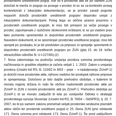
prostorskimi ureditvenimi pogoji. Ker so ti prostorski akti že po samem ZUN
določali le merila in pogoje za posege v prostor, ki so se za konkretni poseg
konkretizirali z lokacijsko dokumentacijo, se je prostor zaradi pogosto
nejasnih določb prostorskih ureditvenih pogojev dejansko urejal z
lokacijskimi dokumentacijami. Poleg tega so občine pravno praznino v
prostorskih ureditvenih pogojih, ki niso bili prirejeni za večje posege v
prostor, zapolnjevale z različnimi strokovnimi rešitvami, ki so po vsebini prav
tako pomenile spremembe in dopolnitve prostorskih ureditvenih pogojev.
Navedeni dokumenti, ki so spreminjali prostorske ureditvene pogoje, niso bili
sprejeti po postopku, ki je bil predviden za pripravo in sprejetje sprememb in
dopolnitev prostorskih ureditvenih pogojev po ZUN (glej 15. do 18. točko
obrazložitve odločbe št. U-I-227/00).(2)
7. Nova zakonodaja na področju urejanja prostora oziroma prostorskega
načrtovanja in graditve objektov je začela veljati 1. 1. 2003. Zakon o urejanju
prostora (Uradni list RS, št. 110/02 in 8/03 – popr. – v nadaljevanju ZUreP-1)
je določil nove prostorske akte, njihovo vsebino ter postopek njihove priprave
in sprejemanja. Določeno je bilo daljše prehodno obdobje, v katerem bi
morala najprej država in nato še občine nadomestiti prostorske akte po
ZUreP in ZUN z novimi prostorskimi akti po ZUreP-1. Prehodno obdobje po
ZUreP-1 bi se moralo zaključiti tri leta po uveljavitvi Odloka o strategiji
prostorskega razvoja Slovenije (Uradni list RS, št. 76/04 – OdSPRS), tj. 20. 7.
2007, ko bi po samem zakonu prenehali veljati prostorske sestavine planskih
aktov občin ter prostorski ureditveni pogoji iz 25. člena ZUN (prvi odstavek
171. člena oziroma prvi odstavek 173. člena ZUreP-1). Še pred zaključkom