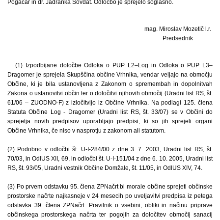
Pogačar in dr. Jadranka Sovdat. Odločbo je sprejelo soglasno.
mag. Miroslav Mozetič l.r.
Predsednik
(1) Izpodbijane določbe Odloka o PUP L2–Log in Odloka o PUP L3–
Dragomer je sprejela Skupščina občine Vrhnika, vendar veljajo na območju
Občine, ki je bila ustanovljena z Zakonom o spremembah in dopolnitvah
Zakona o ustanovitvi občin ter o določitvi njihovih območij (Uradni list RS, št.
61/06 – ZUODNO-F) z izločitvijo iz Občine Vrhnika. Na podlagi 125. člena
Statuta Občine Log - Dragomer (Uradni list RS, št. 33/07) se v Občini do
sprejetja novih predpisov uporabljajo predpisi, ki so jih sprejeli organi
Občine Vrhnika, če niso v nasprotju z zakonom ali statutom.
(2) Podobno v odločbi št. U-I-284/00 z dne 3. 7. 2003, Uradni list RS, št.
70/03, in OdlUS XII, 69, in odločbi št. U-I-151/04 z dne 6. 10. 2005, Uradni list
RS, št. 93/05, Uradni vestnik Občine Domžale, št. 11/05, in OdlUS XIV, 74.
(3) Po prvem odstavku 95. člena ZPNačrt bi morale občine sprejeti občinske
prostorske načrte najkasneje v 24 mesecih po uveljavitvi predpisa iz petega
odstavka 39. člena ZPNačrt. Pravilnik o vsebini, obliki in načinu priprave
občinskega prostorskega načrta ter pogojih za določitev območij sanacij