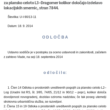
za plansko celoto L3–Dragomer kolikor določajo izdelavo
lokacijskih smernic, stran 7844.
Številka: U-I-90/13-11
Datum: 18. 9. 2014
O D L O Č B A
Ustavno sodišče je v postopku za oceno ustavnosti in zakonitosti, začetem
z zahtevo Vlade, na seji 18. septembra 2014
o d l o č i l o:
1. Člen 14 Odloka o prostorskih ureditvenih pogojih za plansko celoto L2–
Log (Uradni list RS, št. 3/95, 74/05, 21/12 in 90/12 – popr.), kolikor določa
dovoljenost novogradenj, dozidav oziroma nadzidav, če tak poseg utemelji
strokovna urbanistična služba, se razveljavi.
2. Člena 15 in 19 Odloka o prostorskih ureditvenih pogojih za plansko celoto