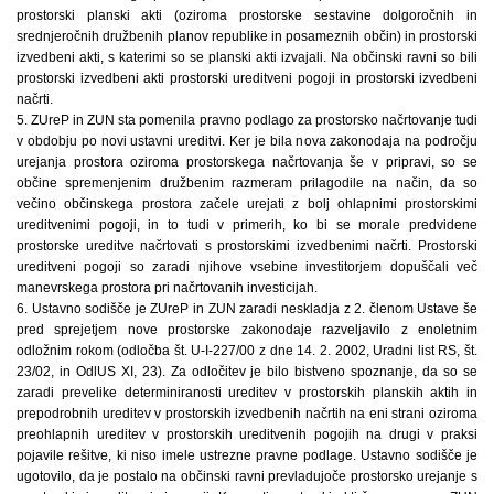
prostorski planski akti (oziroma prostorske sestavine dolgoročnih in
srednjeročnih družbenih planov republike in posameznih občin) in prostorski
izvedbeni akti, s katerimi so se planski akti izvajali. Na občinski ravni so bili
prostorski izvedbeni akti prostorski ureditveni pogoji in prostorski izvedbeni
načrti.
5. ZUreP in ZUN sta pomenila pravno podlago za prostorsko načrtovanje tudi
v obdobju po novi ustavni ureditvi. Ker je bila nova zakonodaja na področju
urejanja prostora oziroma prostorskega načrtovanja še v pripravi, so se
občine spremenjenim družbenim razmeram prilagodile na način, da so
večino občinskega prostora začele urejati z bolj ohlapnimi prostorskimi
ureditvenimi pogoji, in to tudi v primerih, ko bi se morale predvidene
prostorske ureditve načrtovati s prostorskimi izvedbenimi načrti. Prostorski
ureditveni pogoji so zaradi njihove vsebine investitorjem dopuščali več
manevrskega prostora pri načrtovanih investicijah.
6. Ustavno sodišče je ZUreP in ZUN zaradi neskladja z 2. členom Ustave še
pred sprejetjem nove prostorske zakonodaje razveljavilo z enoletnim
odložnim rokom (odločba št. U-I-227/00 z dne 14. 2. 2002, Uradni list RS, št.
23/02, in OdlUS XI, 23). Za odločitev je bilo bistveno spoznanje, da so se
zaradi prevelike determiniranosti ureditev v prostorskih planskih aktih in
prepodrobnih ureditev v prostorskih izvedbenih načrtih na eni strani oziroma
preohlapnih ureditev v prostorskih ureditvenih pogojih na drugi v praksi
pojavile rešitve, ki niso imele ustrezne pravne podlage. Ustavno sodišče je
ugotovilo, da je postalo na občinski ravni prevladujoče prostorsko urejanje s