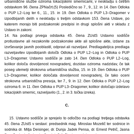
urbanistične službe oziroma lokacijskimi smernicami, v neskladju s četrtim
odstavkom 96. člena ZPNačrt.(5) Posledično so 7., 9., 12. in 14. člen Odloka
o PUP L2–Log ter 6., 11., 15. in 19. člen Odloka o PUP L3–Dragomer v
izpodbijanih delih v neskladju s tretjim odstavkom 153. člena Ustave, po
katerem morajo biti podzakonski predpisi in drugi splošni akti v skladu z
Ustavo in zakoni.
14. Na podlagi prvega odstavka 45. člena ZUstS Ustavno sodišče
protiustavne ali nezakonite podzakonske akte ali splošne akte, izdane za
izvrševanje javnih pooblastil, odpravi ali razveljavi. Predlagateljica predlaga
razveljavitev izpodbijanih določb Odloka o PUP L2–Log in Odloka o PUP
L3–Dragomer. Ustavno sodišče je zato 14. člen Odloka o PUP L2–Log,
kolikor določa dovoljenost novogradenj, dozidav oziroma nadzidav, če tak
poseg utemelji strokovna urbanistična služba, 15. in 19. člen Odloka o PUP
L3–Dragomer, kolikor določata dovoljenost novogradenj, če tako oceni
strokovna urbanistična presoja, ter 7., 9. in 12. člen Odloka o PUP L2–Log
oziroma 6. in 11. člen Odloka o PUP L3–Dragomer, kolikor določajo izdelavo
lokacijskih smernic, razveljavilo (1., 2. in 3. točka izreka).
C.
15. Ustavno sodišče je sprejelo to odločbo na podlagi tretjega odstavka
45. člena ZUstS v sestavi: predsednik mag. Miroslav Mozetič ter sodnice in
sodnika dr. Mitja Deisinger, dr. Dunja Jadek Pensa, dr. Ernest Petrič, Jasna