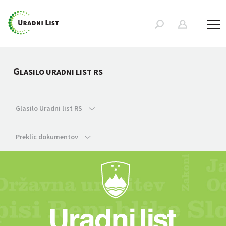
G
LASILO URADNI LIST RS
Glasilo Uradni list RS
Preklic dokumentov