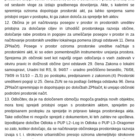
od sestavin vloge za izdajo gradbenega dovoljenja. Akte, s katerimi se
spreminja oziroma dopolnjuje prostorski akt, pa lahko sprejema samo
pristojni organ v postopku, ki ga zakon določa za sprejetje teh aktov.
12. Občina je pri načrtovanju posegov v prostor in prostorskih ureditev
pristojna za določanje ciljev in izhodišč prostorskega razvoja občine,
določanje rabe prostora in pogojev za umeščanje posegov v prostor in za
načrtovanje prostorskih ureditev lokalnega pomena (drugi odstavek 11. člena
ZPNačrt). Posege v prostor oziroma prostorske ureditve načrtuje s
prostorskimi akti, ki so eden pomembnejših instrumentov urejanja prostora.
Sprejema jih občinski svet kot najvišji organ odločanja o vseh zadevah v
okviru pravic in dolžnosti občine (prvi odstavek 29. člena Zakona o lokalni
samoupravi, Uradni list RS, št. 94/07 – uradno prečiščeno besedilo, 76/08,
79/09 in 51/10 – ZLS) po postopku, predpisanem z zakonom.(4) Prostorski
ureditveni pogoji iz 25. člena ZUN se na podlagi četrtega odstavka 96. člena
ZPNačrt spreminjajo in dopolnjujejo po določbah ZPNačrt, ki urejajo občinski
podrobni prostorski načrt.
13. Odločitev, da je na določenem območju mogoča gradnja novih objektov,
mora torej sprejeti pristojni organ s prostorskim aktom, sprejetim po
predpisanem postopku za sprejetje in pripravo takega prostorskega akta.
Take odločitve ni mogoče sprejeti z dokumentom, ki teh zahtev ne upošteva.
Izpodbijane določbe Odloka o PUP L2–Log in Odloka o PUP L3–Dragomer
so zato, kolikor določajo, da se načrtovanje občinskega prostorskega razvoja
izvaja s t. i. strokovno urbanistično presojo oziroma utemeljitvijo strokovne