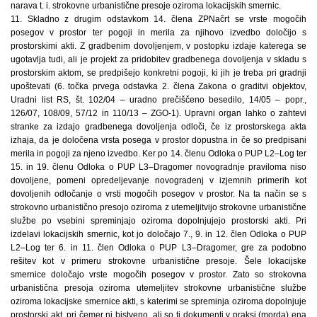
narava t. i. strokovne urbanistične presoje oziroma lokacijskih smernic.
11. Skladno z drugim odstavkom 14. člena ZPNačrt se vrste mogočih
posegov v prostor ter pogoji in merila za njihovo izvedbo določijo s
prostorskimi akti. Z gradbenim dovoljenjem, v postopku izdaje katerega se
ugotavlja tudi, ali je projekt za pridobitev gradbenega dovoljenja v skladu s
prostorskim aktom, se predpišejo konkretni pogoji, ki jih je treba pri gradnji
upoštevati (6. točka prvega odstavka 2. člena Zakona o graditvi objektov,
Uradni list RS, št. 102/04 – uradno prečiščeno besedilo, 14/05 – popr.,
126/07, 108/09, 57/12 in 110/13 – ZGO-1). Upravni organ lahko o zahtevi
stranke za izdajo gradbenega dovoljenja odloči, če iz prostorskega akta
izhaja, da je določena vrsta posega v prostor dopustna in če so predpisani
merila in pogoji za njeno izvedbo. Ker po 14. členu Odloka o PUP L2–Log ter
15. in 19. členu Odloka o PUP L3–Dragomer novogradnje praviloma niso
dovoljene, pomeni opredeljevanje novogradenj v izjemnih primerih kot
dovoljenih odločanje o vrsti mogočih posegov v prostor. Na ta način se s
strokovno urbanistično presojo oziroma z utemeljitvijo strokovne urbanistične
službe po vsebini spreminjajo oziroma dopolnjujejo prostorski akti. Pri
izdelavi lokacijskih smernic, kot jo določajo 7., 9. in 12. člen Odloka o PUP
L2–Log ter 6. in 11. člen Odloka o PUP L3–Dragomer, gre za podobno
rešitev kot v primeru strokovne urbanistične presoje. Šele lokacijske
smernice določajo vrste mogočih posegov v prostor. Zato so strokovna
urbanistična presoja oziroma utemeljitev strokovne urbanistične službe
oziroma lokacijske smernice akti, s katerimi se spreminja oziroma dopolnjuje
prostorski akt, pri čemer ni bistveno, ali so ti dokumenti v praksi (morda) ena