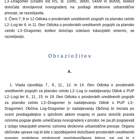
L3–Dragomer (Uradni list RS, št. 10/95, 38/00, 54/09 in 80/09), kolikor
določata dovoljenost novogradenj na podlagi strokovne urbanistične
presoje, se razveljavita.
3. Členi 7, 9 in 12 Odloka o prostorskih ureditvenih pogojih za plansko celoto
L2–Log ter 6. in 11. člen Odloka o prostorskih ureditvenih pogojih za plansko
celoto L3–Dragomer, kolikor določajo izdelavo lokacijskih smernic, se
razveljavijo.
O b r a z l o ž i t e v
A.
1. Vlada izpodbija 7., 9., 11., 12. in 14. člen Odloka o prostorskih
ureditvenih pogojih za plansko celoto L2–Log (v nadaljevanju Odlok o PUP
L2–Log) ter 6., 11., 15. in 19. člen Odloka o prostorskih ureditvenih pogojih
za plansko celoto L3–Dragomer (v nadaljevanju Odlok o PUP L3–
Dragomer). Občina Log-Dragomer (v nadaljevanju Občina) bi morala po
oceni predlagateljice s splošnim aktom vnaprej in jasno določiti pravila
oziroma pogoje glede umeščanja novogradenj v prostor, ne pa jih pogojevati
z izdajo lokacijskih smernic oziroma strokovne urbanistične presoje. Organu
občinske uprave naj bi bile z izpodbijanimi določbami prostorskih ureditvenih
pogojev podeljene pristojnosti predstavniškega telesa, saj naj bi s