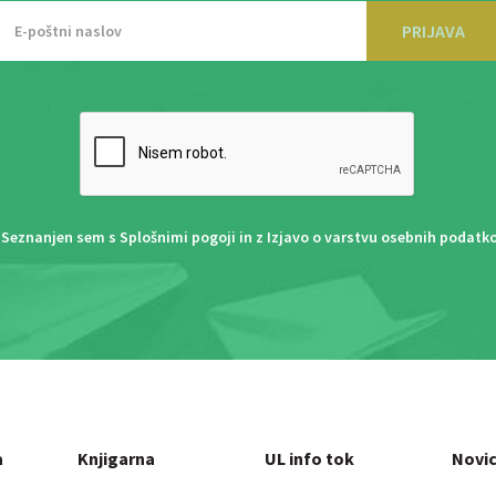
PRIJAVA
Seznanjen sem s
Splošnimi pogoji
in z
Izjavo o varstvu osebnih podatk
a
Knjigarna
UL info tok
Novi