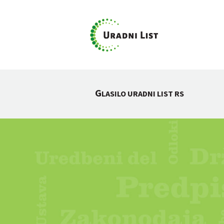
G
LASILO URADNI LIST RS