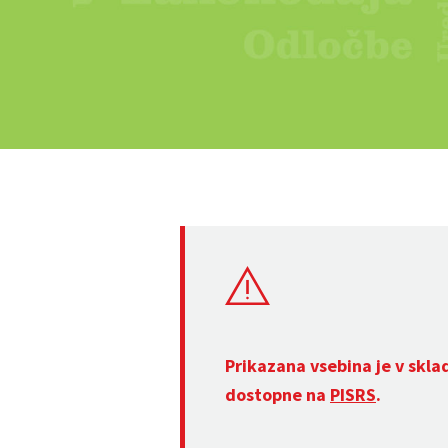
Prikazana vsebina je v skla
dostopne na
PISRS
.