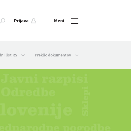
Prijava
Meni
dni list RS
Preklic dokumentov