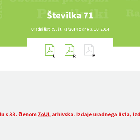
Številka 71
Uradni list RS, št. 71/2014 z dne 3. 10. 2014
du s 33. členom
ZoUL
arhivska. Izdaje uradnega lista, iz