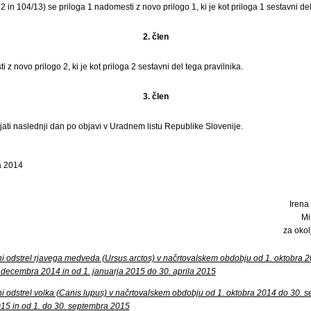
2 in 104/13) se priloga 1 nadomesti z novo prilogo 1, ki je kot priloga 1 sestavni del
2. člen
 z novo prilogo 2, ki je kot priloga 2 sestavni del tega pravilnika.
3. člen
ljati naslednji dan po objavi v Uradnem listu Republike Slovenije.
a 2014
Irena 
Mi
za okol
ni odstrel rjavega medveda (Ursus arctos) v načrtovalskem obdobju od 1. oktobra 
. decembra 2014 in od 1. januarja 2015 do 30. aprila 2015
ni odstrel volka (Canis lupus) v načrtovalskem obdobju od 1. oktobra 2014 do 30. s
015 in od 1. do 30. septembra 2015