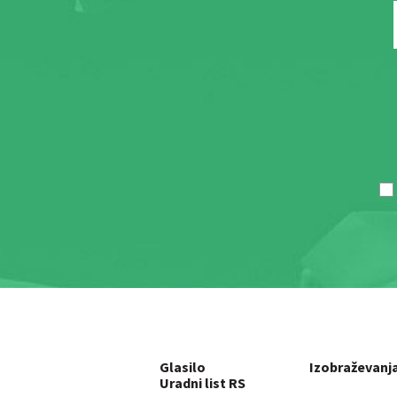
Glasilo
Izobraževanj
Uradni list RS