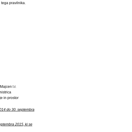
 tega pravilnika.
Majcen l.r.
nistrica
je in prostor
2014 do 30. septembra
eptembra 2015, ki se