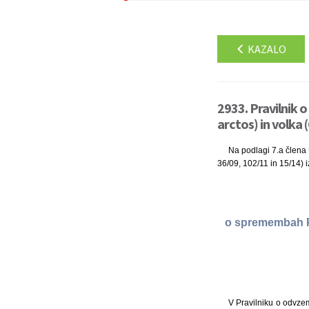
KAZALO
2933. Pravilnik
arctos) in volka 
Na podlagi 7.a člena U
36/09, 102/11 in 15/14) i
o spremembah Pr
V Pravilniku o odvzem