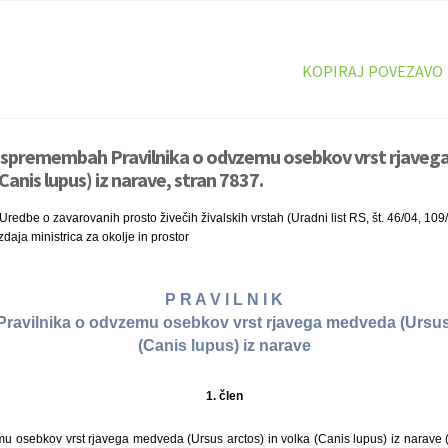
KOPIRAJ POVEZAVO
 o spremembah Pravilnika o odvzemu osebkov vrst rjaveg
(Canis lupus) iz narave, stran 7837.
redbe o zavarovanih prosto živečih živalskih vrstah (Uradni list RS, št. 46/04, 109
zdaja ministrica za okolje in prostor
P R A V I L N I K
avilnika o odvzemu osebkov vrst rjavega medveda (Ursus 
(Canis lupus) iz narave
1. člen
u osebkov vrst rjavega medveda (Ursus arctos) in volka (Canis lupus) iz narave (U