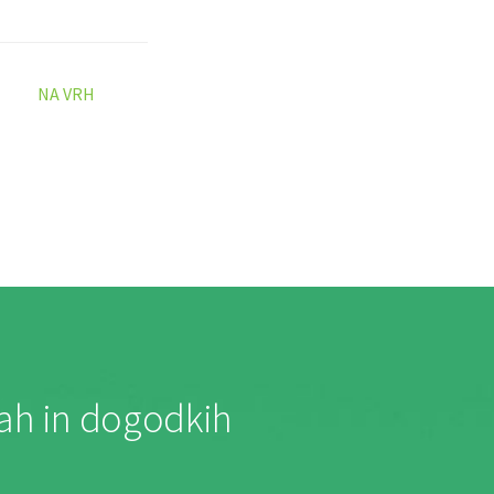
NA VRH
jah in dogodkih