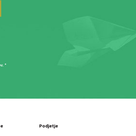
ov
. *
ce
Podjetje