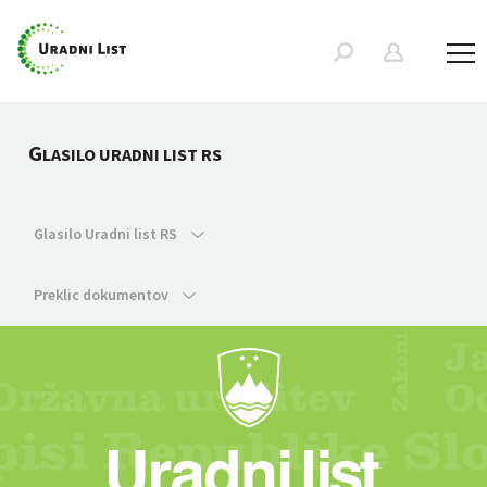
G
LASILO URADNI LIST RS
Glasilo Uradni list RS
Preklic dokumentov