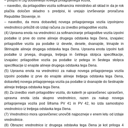
– podpis in žig dobavitelja novega prilagojenega vozila,
– navedbo, da prilagoditev vozila sofinancira ministrstvo ali sklad in da je rok
plačila določen skladno s predpisi, ki urejajo izvrševanje proračuna
Republike Slovenije, in
– navedbo, da mora dobavitelj novega prilagojenega vozila izpolnjeno
vrednotnico priložiti ob izdaji računa za izvedbo prilagoditve vozila.
(4) Upravna enota na vrednotnici za sofinanciranje prilagoditve vozila izpolni
podatke iz prve do osme alineje drugega odstavka tega člena, izvajalec
prilagoditve vozila pa podatke iz devete, desete, dvanajste, trinajste in
štirinajste alineje drugega odstavka tega člena. Upravna enota izpolni tudi
podatke iz prvega, drugega, tretjega in četrtega stolpca specifikacije,
izvajalec prilagoditve vozila pa podatke iz petega in šestega stolpca
specifikacije iz enajste alineje drugega odstavka tega člena.
(5) Upravna enota na vrednotnici za nakup novega prilagojenega vozila
izpolni podatke iz prve do enajste alineje tretjega odstavka tega člena,
dobavitelj novega prilagojenega vozila pa podatke iz dvanajste do šestnajste
alineje tretjega odstavka tega člena.
(6) Za izvedbo vseh prilagoditev vozila, do katerih je upravičenec upravičen,
upravna enota izda skupno vrednotnico, razen za nakup novega
prilagojenega vozila pod šiframa PV 41 in PV 42, ko izda samostojno
vrednotnico iz tretjega odstavka tega člena.
(7) Vrednotnico mora upravičenec unovčiti najpozneje v enem letu od izdaje
vrednotnice.
(8) Obrazec vrednotnice iz drugega odstavka tega člena je kot priloga 4