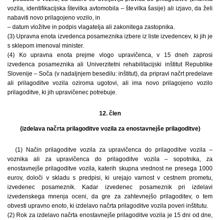
vozila, identifikacijska številka avtomobila – številka šasije) ali izjavo, da želi
nabaviti novo prilagojeno vozilo, in
– datum vložitve in podpis vlagatelja ali zakonitega zastopnika.
(3) Upravna enota izvedenca posameznika izbere iz liste izvedencev, ki jih je
s sklepom imenoval minister.
(4) Ko upravna enota prejme vlogo upravičenca, v 15 dneh zaprosi
izvedenca posameznika ali Univerzitetni rehabilitacijski inštitut Republike
Slovenije – Soča (v nadaljnjem besedilu: inštitut), da pripravi načrt predelave
ali prilagoditve vozila oziroma ugotovi, ali ima novo prilagojeno vozilo
prilagoditve, ki jih upravičenec potrebuje.
12. člen
(izdelava načrta prilagoditve vozila za enostavnejše prilagoditve)
(1) Način prilagoditve vozila za upravičenca do prilagoditve vozila –
voznika ali za upravičenca do prilagoditve vozila – sopotnika, za
enostavnejše prilagoditve vozila, katerih skupna vrednost ne presega 1000
eurov, določi v skladu s predpisi, ki urejajo varnost v cestnem prometu,
izvedenec posameznik. Kadar izvedenec posameznik pri izdelavi
izvedenskega mnenja oceni, da gre za zahtevnejšo prilagoditev, o tem
obvesti upravno enoto, ki izdelavo načrta prilagoditve vozila poveri inštitutu.
(2) Rok za izdelavo načrta enostavnejše prilagoditve vozila je 15 dni od dne,