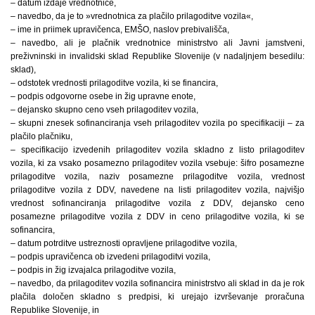
– datum izdaje vrednotnice,
– navedbo, da je to »vrednotnica za plačilo prilagoditve vozila«,
– ime in priimek upravičenca, EMŠO, naslov prebivališča,
– navedbo, ali je plačnik vrednotnice ministrstvo ali Javni jamstveni,
preživninski in invalidski sklad Republike Slovenije (v nadaljnjem besedilu:
sklad),
– odstotek vrednosti prilagoditve vozila, ki se financira,
– podpis odgovorne osebe in žig upravne enote,
– dejansko skupno ceno vseh prilagoditev vozila,
– skupni znesek sofinanciranja vseh prilagoditev vozila po specifikaciji – za
plačilo plačniku,
– specifikacijo izvedenih prilagoditev vozila skladno z listo prilagoditev
vozila, ki za vsako posamezno prilagoditev vozila vsebuje: šifro posamezne
prilagoditve vozila, naziv posamezne prilagoditve vozila, vrednost
prilagoditve vozila z DDV, navedene na listi prilagoditev vozila, najvišjo
vrednost sofinanciranja prilagoditve vozila z DDV, dejansko ceno
posamezne prilagoditve vozila z DDV in ceno prilagoditve vozila, ki se
sofinancira,
– datum potrditve ustreznosti opravljene prilagoditve vozila,
– podpis upravičenca ob izvedeni prilagoditvi vozila,
– podpis in žig izvajalca prilagoditve vozila,
– navedbo, da prilagoditev vozila sofinancira ministrstvo ali sklad in da je rok
plačila določen skladno s predpisi, ki urejajo izvrševanje proračuna
Republike Slovenije, in