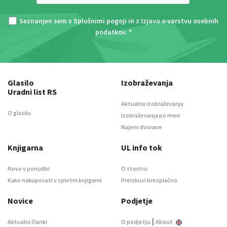
Seznanjen sem s
Splošnimi pogoji
in z
Izjavo o varstvu osebnih
podatkov
. *
Glasilo
Izobraževanja
Uradni list RS
Aktualna izobraževanja
O glasilu
Izobraževanja po meri
Najem dvorane
Knjigarna
UL info tok
Novo v ponudbi
O storitvi
Kako nakupovati v spletni knjigarni
Preizkusi brezplačno
Novice
Podjetje
|
Aktualni članki
O podjetju
About