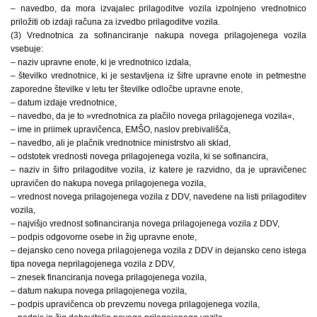
– navedbo, da mora izvajalec prilagoditve vozila izpolnjeno vrednotnico
priložiti ob izdaji računa za izvedbo prilagoditve vozila.
(3) Vrednotnica za sofinanciranje nakupa novega prilagojenega vozila
vsebuje:
– naziv upravne enote, ki je vrednotnico izdala,
– številko vrednotnice, ki je sestavljena iz šifre upravne enote in petmestne
zaporedne številke v letu ter številke odločbe upravne enote,
– datum izdaje vrednotnice,
– navedbo, da je to »vrednotnica za plačilo novega prilagojenega vozila«,
– ime in priimek upravičenca, EMŠO, naslov prebivališča,
– navedbo, ali je plačnik vrednotnice ministrstvo ali sklad,
– odstotek vrednosti novega prilagojenega vozila, ki se sofinancira,
– naziv in šifro prilagoditve vozila, iz katere je razvidno, da je upravičenec
upravičen do nakupa novega prilagojenega vozila,
– vrednost novega prilagojenega vozila z DDV, navedene na listi prilagoditev
vozila,
– najvišjo vrednost sofinanciranja novega prilagojenega vozila z DDV,
– podpis odgovorne osebe in žig upravne enote,
– dejansko ceno novega prilagojenega vozila z DDV in dejansko ceno istega
tipa novega neprilagojenega vozila z DDV,
– znesek financiranja novega prilagojenega vozila,
– datum nakupa novega prilagojenega vozila,
– podpis upravičenca ob prevzemu novega prilagojenega vozila,