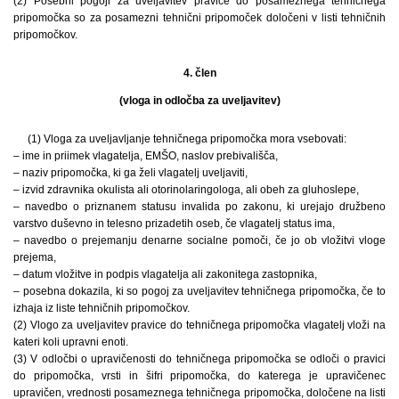
(2) Posebni pogoji za uveljavitev pravice do posameznega tehničnega
pripomočka so za posamezni tehnični pripomoček določeni v listi tehničnih
pripomočkov.
4. člen
(vloga in odločba za uveljavitev)
(1) Vloga za uveljavljanje tehničnega pripomočka mora vsebovati:
– ime in priimek vlagatelja, EMŠO, naslov prebivališča,
– naziv pripomočka, ki ga želi vlagatelj uveljaviti,
– izvid zdravnika okulista ali otorinolaringologa, ali obeh za gluhoslepe,
– navedbo o priznanem statusu invalida po zakonu, ki urejajo družbeno
varstvo duševno in telesno prizadetih oseb, če vlagatelj status ima,
– navedbo o prejemanju denarne socialne pomoči, če jo ob vložitvi vloge
prejema,
– datum vložitve in podpis vlagatelja ali zakonitega zastopnika,
– posebna dokazila, ki so pogoj za uveljavitev tehničnega pripomočka, če to
izhaja iz liste tehničnih pripomočkov.
(2) Vlogo za uveljavitev pravice do tehničnega pripomočka vlagatelj vloži na
kateri koli upravni enoti.
(3) V odločbi o upravičenosti do tehničnega pripomočka se odloči o pravici
do pripomočka, vrsti in šifri pripomočka, do katerega je upravičenec
upravičen, vrednosti posameznega tehničnega pripomočka, določene na listi