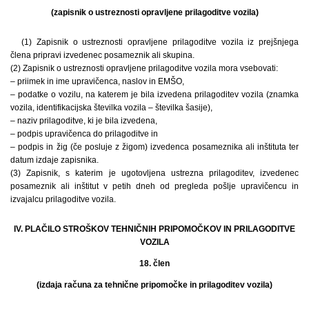
(zapisnik o ustreznosti opravljene prilagoditve vozila)
(1) Zapisnik o ustreznosti opravljene prilagoditve vozila iz prejšnjega
člena pripravi izvedenec posameznik ali skupina.
(2) Zapisnik o ustreznosti opravljene prilagoditve vozila mora vsebovati:
– priimek in ime upravičenca, naslov in EMŠO,
– podatke o vozilu, na katerem je bila izvedena prilagoditev vozila (znamka
vozila, identifikacijska številka vozila – številka šasije),
– naziv prilagoditve, ki je bila izvedena,
– podpis upravičenca do prilagoditve in
– podpis in žig (če posluje z žigom) izvedenca posameznika ali inštituta ter
datum izdaje zapisnika.
(3) Zapisnik, s katerim je ugotovljena ustrezna prilagoditev, izvedenec
posameznik ali inštitut v petih dneh od pregleda pošlje upravičencu in
izvajalcu prilagoditve vozila.
IV. PLAČILO STROŠKOV TEHNIČNIH PRIPOMOČKOV IN PRILAGODITVE
VOZILA
18. člen
(izdaja računa za tehnične pripomočke in prilagoditev vozila)