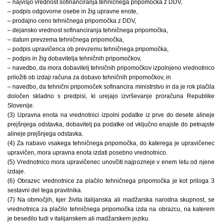
– najvišjo vrednost sofinanciranja tehničnega pripomočka z DDV,
– podpis odgovorne osebe in žig upravne enote,
– prodajno ceno tehničnega pripomočka z DDV,
– dejansko vrednost sofinanciranja tehničnega pripomočka,
– datum prevzema tehničnega pripomočka,
– podpis upravičenca ob prevzemu tehničnega pripomočka,
– podpis in žig dobavitelja tehničnih pripomočkov,
– navedbo, da mora dobavitelj tehničnih pripomočkov izpolnjeno vrednotnico
priložiti ob izdaji računa za dobavo tehničnih pripomočkov, in
– navedbo, da tehnični pripomoček sofinancira ministrstvo in da je rok plačila
določen skladno s predpisi, ki urejajo izvrševanje proračuna Republike
Slovenije.
(3) Upravna enota na vrednotnici izpolni podatke iz prve do desete alineje
prejšnjega odstavka, dobavitelj pa podatke od vključno enajste do petnajste
alineje prejšnjega odstavka.
(4) Za nabavo vsakega tehničnega pripomočka, do katerega je upravičenec
upravičen, mora upravna enota izdati posebno vrednotnico.
(5) Vrednotnico mora upravičenec unovčiti najpozneje v enem letu od njene
izdaje.
(6) Obrazec vrednotnice za plačilo tehničnega pripomočka je kot priloga 3
sestavni del tega pravilnika.
(7) Na območjih, kjer živita italijanska ali madžarska narodna skupnost, se
vrednotnica za plačilo tehničnega pripomočka izda na obrazcu, na katerem
je besedilo tudi v italijanskem ali madžarskem jeziku.