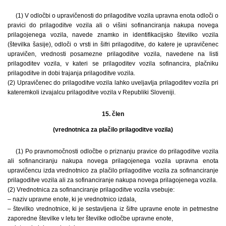
(1) V odločbi o upravičenosti do prilagoditve vozila upravna enota odloči o
pravici do prilagoditve vozila ali o višini sofinanciranja nakupa novega
prilagojenega vozila, navede znamko in identifikacijsko številko vozila
(številka šasije), odloči o vrsti in šifri prilagoditve, do katere je upravičenec
upravičen, vrednosti posamezne prilagoditve vozila, navedene na listi
prilagoditev vozila, v kateri se prilagoditev vozila sofinancira, plačniku
prilagoditve in dobi trajanja prilagoditve vozila.
(2) Upravičenec do prilagoditve vozila lahko uveljavlja prilagoditev vozila pri
kateremkoli izvajalcu prilagoditve vozila v Republiki Sloveniji.
15. člen
(vrednotnica za plačilo prilagoditve vozila)
(1) Po pravnomočnosti odločbe o priznanju pravice do prilagoditve vozila
ali sofinanciranju nakupa novega prilagojenega vozila upravna enota
upravičencu izda vrednotnico za plačilo prilagoditve vozila za sofinanciranje
prilagoditve vozila ali za sofinanciranje nakupa novega prilagojenega vozila.
(2) Vrednotnica za sofinanciranje prilagoditve vozila vsebuje:
– naziv upravne enote, ki je vrednotnico izdala,
– številko vrednotnice, ki je sestavljena iz šifre upravne enote in petmestne
zaporedne številke v letu ter številke odločbe upravne enote,