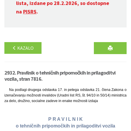
lista, izdane po 28.2.2026, so dostopne
na
PISRS
.
KAZALO
2932. Pravilnik o tehničnih pripomočkih in prilagoditvi
vozila, stran 7816.
Na podlagi drugega odstavka 17. in petega odstavka 21. člena Zakona o
izenačevanju možnosti invalidov (Uradni list RS, št. 94/10 in 50/14) ministrica
za delo, družino, socialne zadeve in enake možnosti izdaja
P R A V I L N I K
o tehničnih pripomočkih in prilagoditvi vozila