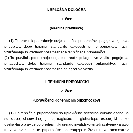
I. SPLOŠNA DOLOČBA
1. člen
(vsebina pravilnika)
(1) Ta pravilnik podrobneje ureja tehnične pripomočke, pogoje za njihovo
pridobitev, dobo trajanja, standarde kakovosti teh pripomočkov, način
vzdrževanja in vrednost posameznega tehničnega pripomočka.
(2) Ta pravilnik podrobneje ureja tudi način prilagoditve vozila, pogoje za
prilagoditev, dobo trajanja, standarde kakovosti prilagoditve, način
vzdrževanja in vrednost posamezne prilagoditve vozila.
II. TEHNIČNI PRIPOMOČKI
2. člen
(upravičenci do tehničnih pripomočkov)
(1) Do tehničnih pripomočkov so upravičene senzorno ovirane osebe, to
so slepe, slabovidne, gluhe, naglušne in gluhoslepe osebe, ki lahko
uveljavljajo pravice po predpisih, ki urejajo invalidsko ter zdravstveno varstvo
in zavarovanje in te pripomočke potrebujejo v življenju za premostitev