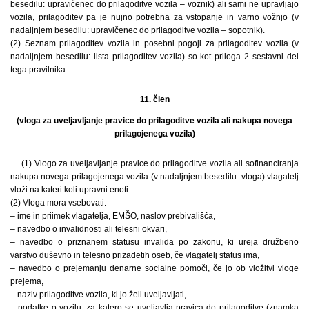
besedilu: upravičenec do prilagoditve vozila – voznik) ali sami ne upravljajo
vozila, prilagoditev pa je nujno potrebna za vstopanje in varno vožnjo (v
nadaljnjem besedilu: upravičenec do prilagoditve vozila – sopotnik).
(2) Seznam prilagoditev vozila in posebni pogoji za prilagoditev vozila (v
nadaljnjem besedilu: lista prilagoditev vozila) so kot priloga 2 sestavni del
tega pravilnika.
11. člen
(vloga za uveljavljanje pravice do prilagoditve vozila ali nakupa novega
prilagojenega vozila)
(1) Vlogo za uveljavljanje pravice do prilagoditve vozila ali sofinanciranja
nakupa novega prilagojenega vozila (v nadaljnjem besedilu: vloga) vlagatelj
vloži na kateri koli upravni enoti.
(2) Vloga mora vsebovati:
– ime in priimek vlagatelja, EMŠO, naslov prebivališča,
– navedbo o invalidnosti ali telesni okvari,
– navedbo o priznanem statusu invalida po zakonu, ki ureja družbeno
varstvo duševno in telesno prizadetih oseb, če vlagatelj status ima,
– navedbo o prejemanju denarne socialne pomoči, če jo ob vložitvi vloge
prejema,
– naziv prilagoditve vozila, ki jo želi uveljavljati,
– podatke o vozilu, za katero se uveljavlja pravica do prilagoditve (znamka