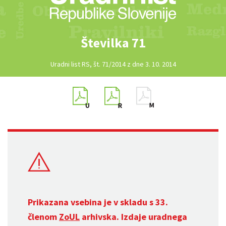
Številka 71
Uradni list RS, št. 71/2014 z dne 3. 10. 2014
Prikazana vsebina je v skladu s 33.
členom
ZoUL
arhivska. Izdaje uradnega