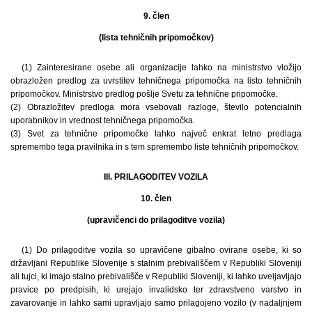
9. člen
(lista tehničnih pripomočkov)
(1) Zainteresirane osebe ali organizacije lahko na ministrstvo vložijo
obrazložen predlog za uvrstitev tehničnega pripomočka na listo tehničnih
pripomočkov. Ministrstvo predlog pošlje Svetu za tehnične pripomočke.
(2) Obrazložitev predloga mora vsebovati razloge, število potencialnih
uporabnikov in vrednost tehničnega pripomočka.
(3) Svet za tehnične pripomočke lahko največ enkrat letno predlaga
spremembo tega pravilnika in s tem spremembo liste tehničnih pripomočkov.
III. PRILAGODITEV VOZILA
10. člen
(upravičenci do prilagoditve vozila)
(1) Do prilagoditve vozila so upravičene gibalno ovirane osebe, ki so
državljani Republike Slovenije s stalnim prebivališčem v Republiki Sloveniji
ali tujci, ki imajo stalno prebivališče v Republiki Sloveniji, ki lahko uveljavljajo
pravice po predpisih, ki urejajo invalidsko ter zdravstveno varstvo in
zavarovanje in lahko sami upravljajo samo prilagojeno vozilo (v nadaljnjem