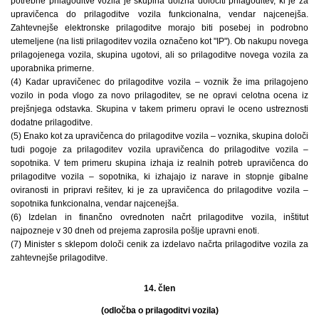
potrebne prilagoditve vozila je skupina dolžna določiti prilagoditev, ki je za
upravičenca do prilagoditve vozila funkcionalna, vendar najcenejša.
Zahtevnejše elektronske prilagoditve morajo biti posebej in podrobno
utemeljene (na listi prilagoditev vozila označeno kot "IP"). Ob nakupu novega
prilagojenega vozila, skupina ugotovi, ali so prilagoditve novega vozila za
uporabnika primerne.
(4) Kadar upravičenec do prilagoditve vozila – voznik že ima prilagojeno
vozilo in poda vlogo za novo prilagoditev, se ne opravi celotna ocena iz
prejšnjega odstavka. Skupina v takem primeru opravi le oceno ustreznosti
dodatne prilagoditve.
(5) Enako kot za upravičenca do prilagoditve vozila – voznika, skupina določi
tudi pogoje za prilagoditev vozila upravičenca do prilagoditve vozila –
sopotnika. V tem primeru skupina izhaja iz realnih potreb upravičenca do
prilagoditve vozila – sopotnika, ki izhajajo iz narave in stopnje gibalne
oviranosti in pripravi rešitev, ki je za upravičenca do prilagoditve vozila –
sopotnika funkcionalna, vendar najcenejša.
(6) Izdelan in finančno ovrednoten načrt prilagoditve vozila, inštitut
najpozneje v 30 dneh od prejema zaprosila pošlje upravni enoti.
(7) Minister s sklepom določi cenik za izdelavo načrta prilagoditve vozila za
zahtevnejše prilagoditve.
14. člen
(odločba o prilagoditvi vozila)