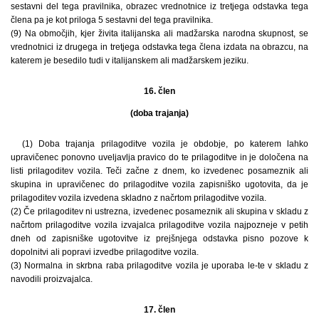
sestavni del tega pravilnika, obrazec vrednotnice iz tretjega odstavka tega
člena pa je kot priloga 5 sestavni del tega pravilnika.
(9) Na območjih, kjer živita italijanska ali madžarska narodna skupnost, se
vrednotnici iz drugega in tretjega odstavka tega člena izdata na obrazcu, na
katerem je besedilo tudi v italijanskem ali madžarskem jeziku.
16. člen
(doba trajanja)
(1) Doba trajanja prilagoditve vozila je obdobje, po katerem lahko
upravičenec ponovno uveljavlja pravico do te prilagoditve in je določena na
listi prilagoditev vozila. Teči začne z dnem, ko izvedenec posameznik ali
skupina in upravičenec do prilagoditve vozila zapisniško ugotovita, da je
prilagoditev vozila izvedena skladno z načrtom prilagoditve vozila.
(2) Če prilagoditev ni ustrezna, izvedenec posameznik ali skupina v skladu z
načrtom prilagoditve vozila izvajalca prilagoditve vozila najpozneje v petih
dneh od zapisniške ugotovitve iz prejšnjega odstavka pisno pozove k
dopolnitvi ali popravi izvedbe prilagoditve vozila.
(3) Normalna in skrbna raba prilagoditve vozila je uporaba le-te v skladu z
navodili proizvajalca.
17. člen