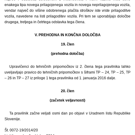
enakega tipa novega prilagojenega vozila in novega neprilagojenega vozila,
vendar največ do višine odobrenega plačila stroškov iste vrste prilagoditve
vozila, navedene na listi prilagoditev vozila. Pri tem se uporabljajo določbe
drugega, tretjega in četrtega odstavka tega člena.
V. PREHODNA IN KONČNA DOLOČBA
19. člen
(prehodna določba)
Upravičenci do tehničnih pripomočkov iz 2. člena tega pravilnika lahko
uveljavljajo pravico do tehničnih pripomočkov s šiframi TP – 24, TP – 25, TP
– 26 in TP – 27 iz priloge 1 tega pravilnika od 1. januarja 2016 dalje.
20. člen
(začetek veljavnosti)
Ta pravilnik začne veljati osmi dan po objavi v Uradnem listu Republike
Slovenije.
Št. 0072-19/2014/20