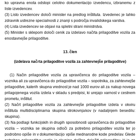
ko upravna enota odstopi celotno dokumentacijo izvedencu, izbranemu z
liste izvedencev.
(3) Listo izvedencev določi minister na predlog inštituta. Izvedenec je lahko
zdravnik ustrezne specialnosti z znanji s področja invalidskega varstva.
(4) Lista izvedencev se objavi na spletni strani ministrstva.
(5) Minister s sklepom določi cenik za izdelavo načrta prilagoditve vozila za
enostavnejše prilagoditve.
13. člen
(izdelava načrta prilagoditve vozila za zahtevnejše prilagoditve)
(1) Način prilagoditve vozila za upravičenca do prilagoditve vozila –
voznika ali za upravičenca do prilagoditve vozila – sopotnika, za zahtevnejše
prilagoditve, katerih skupna vrednost je nad 1000 eurov ali za nakup novega
prilagojenega vozila izdela v skladu s predpisi, ki urejajo varnost v cestnem
prometu, inštitut.
(2) Načrt prilagoditve vozila za zahtevnejše prilagoditve izdela v okviru
inštituta multidisciplinarna skupina strokovnjakov (v nadaljnjem besedilu:
skupina).
(3) Na podlagi funkcijskih in drugih sposobnosti upravičenca do prilagoditve
vozila – voznika se skupina odloči za potrebno prilagoditev vozila ter jo
podrobno opiše in v dokumentacijo vpiše mednarodne kode predelav. Glede