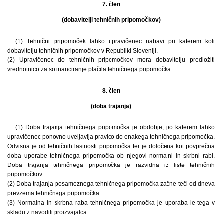
7. člen
(dobavitelji tehničnih pripomočkov)
(1) Tehnični pripomoček lahko upravičenec nabavi pri katerem koli
dobavitelju tehničnih pripomočkov v Republiki Sloveniji.
(2) Upravičenec do tehničnih pripomočkov mora dobavitelju predložiti
vrednotnico za sofinanciranje plačila tehničnega pripomočka.
8. člen
(doba trajanja)
(1) Doba trajanja tehničnega pripomočka je obdobje, po katerem lahko
upravičenec ponovno uveljavlja pravico do enakega tehničnega pripomočka.
Odvisna je od tehničnih lastnosti pripomočka ter je določena kot povprečna
doba uporabe tehničnega pripomočka ob njegovi normalni in skrbni rabi.
Doba trajanja tehničnega pripomočka je razvidna iz liste tehničnih
pripomočkov.
(2) Doba trajanja posameznega tehničnega pripomočka začne teči od dneva
prevzema tehničnega pripomočka.
(3) Normalna in skrbna raba tehničnega pripomočka je uporaba le-tega v
skladu z navodili proizvajalca.