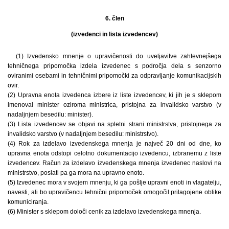
6. člen
(izvedenci in lista izvedencev)
(1) Izvedensko mnenje o upravičenosti do uveljavitve zahtevnejšega
tehničnega pripomočka izdela izvedenec s področja dela s senzorno
oviranimi osebami in tehničnimi pripomočki za odpravljanje komunikacijskih
ovir.
(2) Upravna enota izvedenca izbere iz liste izvedencev, ki jih je s sklepom
imenoval minister oziroma ministrica, pristojna za invalidsko varstvo (v
nadaljnjem besedilu: minister).
(3) Lista izvedencev se objavi na spletni strani ministrstva, pristojnega za
invalidsko varstvo (v nadaljnjem besedilu: ministrstvo).
(4) Rok za izdelavo izvedenskega mnenja je največ 20 dni od dne, ko
upravna enota odstopi celotno dokumentacijo izvedencu, izbranemu z liste
izvedencev. Račun za izdelavo izvedenskega mnenja izvedenec naslovi na
ministrstvo, poslati pa ga mora na upravno enoto.
(5) Izvedenec mora v svojem mnenju, ki ga pošlje upravni enoti in vlagatelju,
navesti, ali bo upravičencu tehnični pripomoček omogočil prilagojene oblike
komuniciranja.
(6) Minister s sklepom določi cenik za izdelavo izvedenskega mnenja.