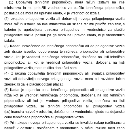
(1) Dobavitelj tehničnih pripomočkov mora račun izstaviti na ime
ministrstva in mu priložiti vrednotnico za plačilo tehničnega pripomočka,
poslati pa ga mora na upravno enoto, ki je vrednotnico izdala.
(2) Izvajalec prilagoditve vozila ali dobavitelj novega prilagojenega vozila
mora račun izstaviti na ime ministrstva ali sklada ter mu priložiti zapisnik, s
katerim je ugotovljena ustrezna prilagoditev in vrednotnico za plačilo
prilagoditve vozila, poslati pa ga mora na upravno enoto, ki je vrednotnico
izdala.
(3) Kadar upravičenec do tehničnega pripomočka ali do prilagoditve vozila
želi dražjo izvedbo odobrenega tehničnega pripomočka ali prilagoditve
vozila, kot je vrednost tehničnega pripomočka, določena na listi tehničnih
pripomočkov, ali kot je vrednost prilagoditve vozila, določena na listi
prilagoditev vozila, mora razliko doplačati sam.
(4) Iz računa dobavitelja tehničnih pripomočkov ali izvajalca prilagoditev
vozil ali dobavitelja novega prilagojenega vozila mora biti razviden točen
znesek, ki ga je plačnik dolžan plačati.
(5) Kadar je dejanska cena tehničnega pripomočka ali prilagoditve vozila
nižja kot je vrednost tehničnega pripomočka, določena na listi tehničnih
pripomočkov ali kot je vrednost prilagoditve vozila, določena na listi
prilagoditev vozila, se tehnični pripomoček ali prilagoditev vozila
(so)financira največ v odstotku, določenem z vrednotnico, glede na dejansko
ceno tehničnega pripomočka ali prilagoditve vozila.
(6) Pri nakupu novega prilagojenega vozila se invalidu nakup (so)financira
največ v odstotku, določenem z vrednotnico, v višini razlike med ceno