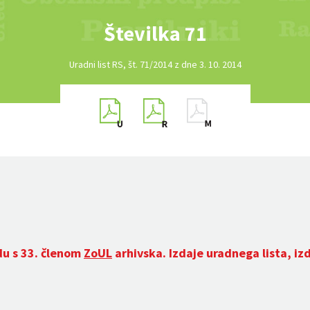
Številka 71
Uradni list RS, št. 71/2014 z dne 3. 10. 2014
du s 33. členom
ZoUL
arhivska. Izdaje uradnega lista, iz