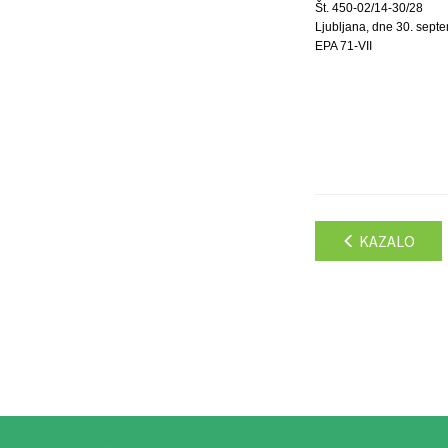
Št. 450-02/14-30/28
Ljubljana, dne 30. sept
EPA 71-VII
KAZALO