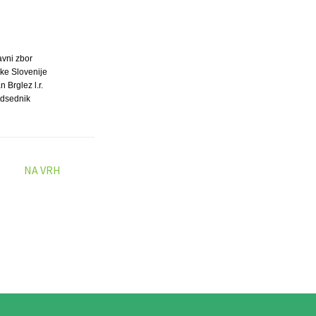
avni zbor
ke Slovenije
an Brglez l.r.
dsednik
NA VRH