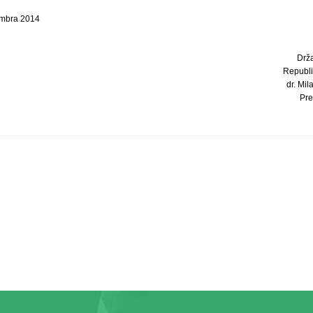
embra 2014
Drž
Republi
dr. Mil
Pre