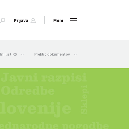
Prijava
Meni
dni list RS
Preklic dokumentov