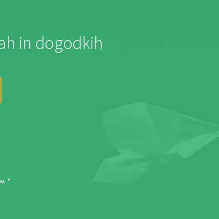
jah in dogodkih
ov
. *