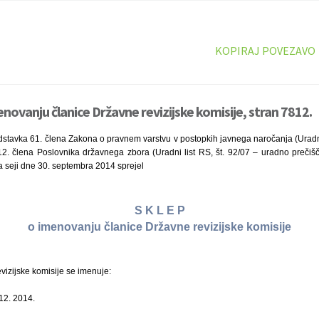
KOPIRAJ POVEZAVO
novanju članice Državne revizijske komisije, stran 7812.
dstavka 61. člena Zakona o pravnem varstvu v postopkih javnega naročanja (Uradni 
12. člena Poslovnika državnega zbora (Uradni list RS, št. 92/07 – uradno prečiš
a seji dne 30. septembra 2014 sprejel
S K L E P
o imenovanju članice Državne revizijske komisije
vizijske komisije se imenuje:
12. 2014.