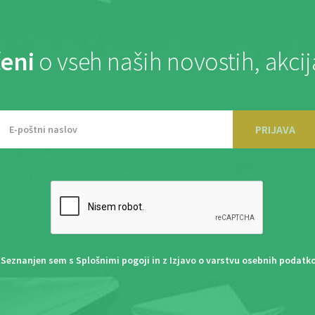
eni
o vseh naših novostih, akci
PRIJAVA
Seznanjen sem s
Splošnimi pogoji
in z
Izjavo o varstvu osebnih podatk