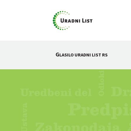
G
LASILO URADNI LIST RS