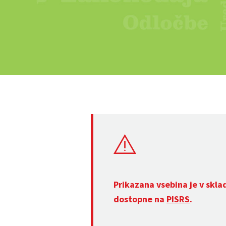
Prikazana vsebina je v skla
dostopne na
PISRS
.