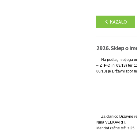
KAZALO
2926. Sklep o ime
Na podlagi tretjega o
– ZTP-D in 63/13) ter 1
80/13) je Državni zbor n
Za članico Državne re
Nina VELKAVRH.
Mandat začne teči s 25. 