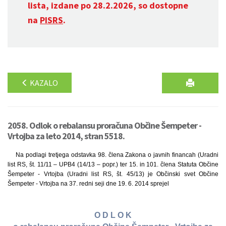
lista, izdane po 28.2.2026, so dostopne
na
PISRS
.
KAZALO
2058. Odlok o rebalansu proračuna Občine Šempeter -
Vrtojba za leto 2014, stran 5518.
Na podlagi tretjega odstavka 98. člena Zakona o javnih financah (Uradni
list RS, št. 11/11 – UPB4 (14/13 – popr.) ter 15. in 101. člena Statuta Občine
Šempeter - Vrtojba (Uradni list RS, št. 45/13) je Občinski svet Občine
Šempeter - Vrtojba na 37. redni seji dne 19. 6. 2014 sprejel
O D L O K