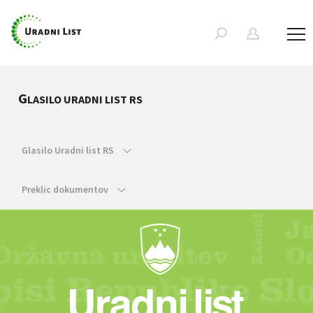
G
LASILO URADNI LIST RS
Glasilo Uradni list RS
Preklic dokumentov