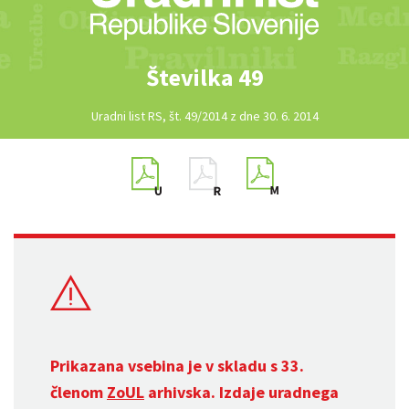
Številka 49
Uradni list RS, št. 49/2014 z dne 30. 6. 2014
Prikazana vsebina je v skladu s 33.
členom
ZoUL
arhivska. Izdaje uradnega