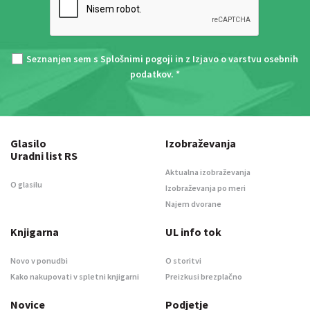
Seznanjen sem s
Splošnimi pogoji
in z
Izjavo o varstvu osebnih
podatkov
. *
Glasilo
Izobraževanja
Uradni list RS
Aktualna izobraževanja
O glasilu
Izobraževanja po meri
Najem dvorane
Knjigarna
UL info tok
Novo v ponudbi
O storitvi
Kako nakupovati v spletni knjigarni
Preizkusi brezplačno
Novice
Podjetje