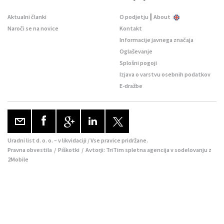
|
Aktualni članki
O podjetju
About
Naroči se na novice
Kontakt
Informacije javnega značaja
Oglaševanje
Splošni pogoji
Izjava o varstvu osebnih podatkov
E-dražbe
Uradni list d. o. o. – v likvidaciji / Vse pravice pridržane.
Pravna obvestila
/
Piškotki
/ Avtorji:
TriTim spletna agencija
v sodelovanju z
2Mobile