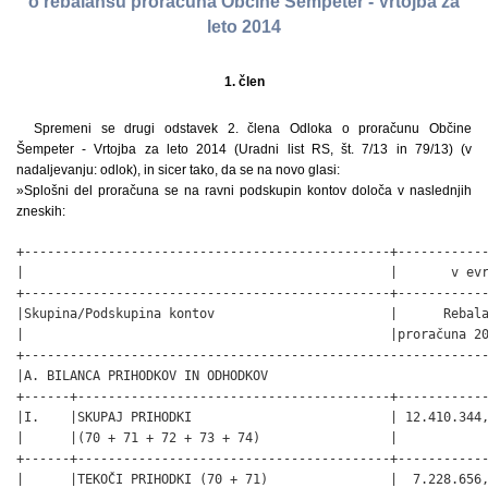
o rebalansu proračuna Občine Šempeter - Vrtojba za
leto 2014
1. člen
Spremeni se drugi odstavek 2. člena Odloka o proračunu Občine
Šempeter - Vrtojba za leto 2014 (Uradni list RS, št. 7/13 in 79/13) (v
nadaljevanju: odlok), in sicer tako, da se na novo glasi:
»Splošni del proračuna se na ravni podskupin kontov določa v naslednjih
zneskih:
+------------------------------------------------+--------------+
|                                                |       v evrih|
+------------------------------------------------+--------------+
|Skupina/Podskupina kontov                       |      Rebalans|
|                                                |proračuna 2014|
+---------------------------------------------------------------+
|A. BILANCA PRIHODKOV IN ODHODKOV                               |
+------+-----------------------------------------+--------------+
|I.    |SKUPAJ PRIHODKI                          | 12.410.344,35|
|      |(70 + 71 + 72 + 73 + 74)                 |              |
+------+-----------------------------------------+--------------+
|      |TEKOČI PRIHODKI (70 + 71)                |  7.228.656,86|
+------+-----------------------------------------+--------------+
|70    |DAVČNI PRIHODKI                          |  4.280.688,59|
+------+-----------------------------------------+--------------+
|      |700 Davki na dohodek in dobiček          |  3.085.118,00|
+------+-----------------------------------------+--------------+
|      |703 Davki na premoženje                  |    934.770,59|
+------+-----------------------------------------+--------------+
|      |704 Domači davki na blago in storitve    |    260.800,00|
+------+-----------------------------------------+--------------+
|      |706 Drugi davki                          |             0|
+------+-----------------------------------------+--------------+
|71    |NEDAVČNI PRIHODKI                        |  2.947.968,27|
+------+-----------------------------------------+--------------+
|      |710 Udeležba na dobičku in dohodki od    |  1.437.250,00|
|      |premoženja                               |              |
+------+-----------------------------------------+--------------+
|      |711 Takse in pristojbine                 |      1.500,00|
+------+-----------------------------------------+--------------+
|      |712 Denarne kazni                        |      8.010,00|
+------+-----------------------------------------+--------------+
|      |713 Prihodki od prodaje blaga            |             0|
|      |in storitev                              |              |
+------+-----------------------------------------+--------------+
|      |714 Drugi nedavčni prihodki              |  1.501.208,27|
+------+-----------------------------------------+--------------+
|72    |KAPITALSKI PRIHODKI                      |     98.634,00|
+------+-----------------------------------------+--------------+
|      |720 Prihodki od prodaje zgradb           |      4.200,00|
|      |in prostorov                             |              |
+------+-----------------------------------------+--------------+
|      |722 Prihodki od prodaje zemljišč         |     94.434,00|
|      |in neopredmetenih sredstev               |              |
+------+-----------------------------------------+--------------+
|74    |TRANSFERNI PRIHODKI                      |  5.083.053,49|
+------+-----------------------------------------+--------------+
|      |740 Transferni prihodki iz drugih        |    829.007,57|
|      |javnofinančnih institucij                |              |
+------+-----------------------------------------+--------------+
|      |741 Prejeta sredstva iz državnega        |  4.254.045,92|
|      |proračuna iz sredstev proračuna Evropske |              |
|      |unije                                    |              |
+------+-----------------------------------------+--------------+
|II    |SKUPAJ ODHODKI                           | 13.794.093,39|
|      |(40 + 41 + 42 + 43)                      |              |
+------+-----------------------------------------+--------------+
|40    |TEKOČI ODHODKI                           |  2.981.449,70|
+------+-----------------------------------------+--------------+
|      |400 Plače in drugi izdatki zaposlenim    |    657.663,90|
+------+-----------------------------------------+--------------+
|      |401 Prispevki delodajalcev               |     89.630,00|
|      |za socialno varnost                      |              |
+------+-----------------------------------------+--------------+
|      |402 Izdatki za blago in storitve         |  2.173.155,80|
+------+-----------------------------------------+--------------+
|      |403 Plačila domačih obresti              |     41.000,00|
+------+-----------------------------------------+--------------+
|      |409 Rezerve                              |     20.000,00|
+------+-----------------------------------------+--------------+
|41    |TEKOČI TRANSFERI                         |  2.308.623,00|
+------+-----------------------------------------+--------------+
|      |410 Subvencije                           |    278.300,00|
+------+-----------------------------------------+--------------+
|      |411 Transferi posameznikom               |    380.200,00|
|      |in gospodinjstvom                        |              |
+------+-----------------------------------------+--------------+
|      |412 Transferi neprofitnim organizacijam  |    242.512,00|
|      |in ustanovam                             |              |
+------+-----------------------------------------+--------------+
|      |413 Drugi tekoči domači transferi        |  1.407.611,00|
+------+-----------------------------------------+--------------+
|      |414 Tekoči transferi v tujino            |             0|
+------+-----------------------------------------+--------------+
|42    |INVESTICIJSKI ODHODKI                    |  8.442.057,69|
+------+-----------------------------------------+--------------+
|      |420 Nakup in gradnja osnovnih sredstev   |  8.442.057,69|
+------+-----------------------------------------+--------------+
|43    |INVESTICIJSKI TRANSFERI                  |     61.963,00|
+------+-----------------------------------------+--------------+
|      |431 Investicijski transferi pravnim      |     11.963,00|
|      |in fizičnim osebam, ki niso prorač.      |              |
|      |uporabniki                               |              |
+------+-----------------------------------------+--------------+
|      |432 Investicijski transferi proračunskim |     50.000,00|
|      |uporabnikom                              |              |
+------+-----------------------------------------+--------------+
|III   |PRORAČUNSKI PRESEŽEK (I. – II.)          | –1.383.749,04|
|      |PRORAČUNSKI PRIMANJKLJAJ                 |              |
+---------------------------------------------------------------+
|B. RAČUN FINANČNIH TERJATEV IN NALOŽB                          |
+------+-----------------------------------------+--------------+
|IV.   |PREJETA VRAČILA DANIH POSOJIL IN PRODAJA |      1.750,00|
|      |KAPITALSKIH DELEŽEV (750 + 751 + 752)    |              |
+------+-----------------------------------------+--------------+
|75    |PREJETA VRAČILA DANIH POSOJIL (750 + 751 |      1.750,00|
|      |+ 752)                                   |              |
+------+-----------------------------------------+--------------+
|      |750 Prejeta vračila danih posojil        |      1.750,00|
+------+-----------------------------------------+--------------+
|      |751 Prodaja kapitalskih deležev          |              |
+------+-----------------------------------------+--------------+
|      |752 Kupnine iz naslova privatizacije     |              |
+------+-----------------------------------------+--------------+
|V.    |DANA POSOJILA IN POVEČANJE KAPITALSKIH   |     82.516,00|
|      |DELEŽEV                                  |              |
|      |(440 + 441 + 442)                        |              |
+------+-----------------------------------------+--------------+
|44    |DANA POSOJILA IN POVEČANJE KAPITALSKIH   |     82.516,00|
|      |DELEŽEV                                  |              |
+------+-----------------------------------------+--------------+
|      |440 Dana posojila                        |              |
+------+-----------------------------------------+--------------+
|      |441 Povečanje kapitalskih deležev        |     82.516,00|
|      |in naložb                                |              |
+------+-----------------------------------------+--------------+
|      |442 Poraba sredstev kupnin               |              |
|      |iz naslova privatizacije                 |              |
+------+-----------------------------------------+--------------+
|VI.   |PREJETA MINUS DANA POSOJILA IN SPREMEMBE |    –80.766,00|
|      |KAPITALSKIH DELEŽEV (IV. – V.)           |              |
+---------------------------------------------------------------+
|C. RAČUN FINANCIRANJA                                          |
+------+-----------------------------------------+--------------+
|VII.  |ZADOLŽEVANJE (500)                       |  1.100.018,00|
+------+-----------------------------------------+--------------+
|50    |ZADOLŽEVANJE                             |  1.100.018,00|
+------+-----------------------------------------+--------------+
|      |500 Domače zadolževanje                  |  1.100.018,00|
+------+-----------------------------------------+--------------+
|VIII. |ODPLAČILA DOLGA (550)                    |    173.900,00|
+------+-----------------------------------------+--------------+
|55    |ODPLAČILA DOLGA                          |    173.900,00|
+------+-----------------------------------------+--------------+
|      |550 