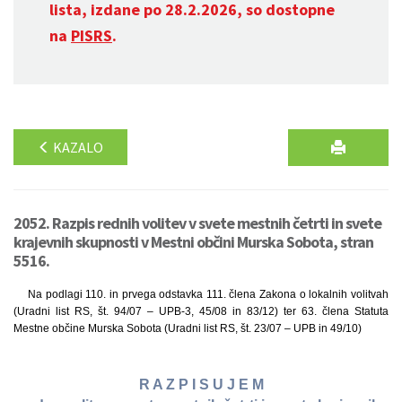
lista, izdane po 28.2.2026, so dostopne
na
PISRS
.
KAZALO
2052. Razpis rednih volitev v svete mestnih četrti in svete
krajevnih skupnosti v Mestni občini Murska Sobota, stran
5516.
Na podlagi 110. in prvega odstavka 111. člena Zakona o lokalnih volitvah
(Uradni list RS, št. 94/07 – UPB-3, 45/08 in 83/12) ter 63. člena Statuta
Mestne občine Murska Sobota (Uradni list RS, št. 23/07 – UPB in 49/10)
R A Z P I S U J E M