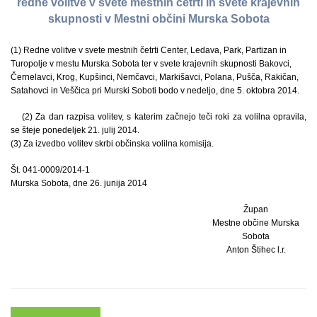
redne volitve v svete mestnih četrti in svete krajevnih
skupnosti v Mestni občini Murska Sobota
(1) Redne volitve v svete mestnih četrti Center, Ledava, Park, Partizan in
Turopolje v mestu Murska Sobota ter v svete krajevnih skupnosti Bakovci,
Černelavci, Krog, Kupšinci, Nemčavci, Markišavci, Polana, Pušča, Rakičan,
Satahovci in Veščica pri Murski Soboti bodo v nedeljo, dne 5. oktobra 2014.
(2) Za dan razpisa volitev, s katerim začnejo teči roki za volilna opravila,
se šteje ponedeljek 21. julij 2014.
(3) Za izvedbo volitev skrbi občinska volilna komisija.
Št. 041-0009/2014-1
Murska Sobota, dne 26. junija 2014
Župan
Mestne občine Murska
Sobota
Anton Štihec l.r.