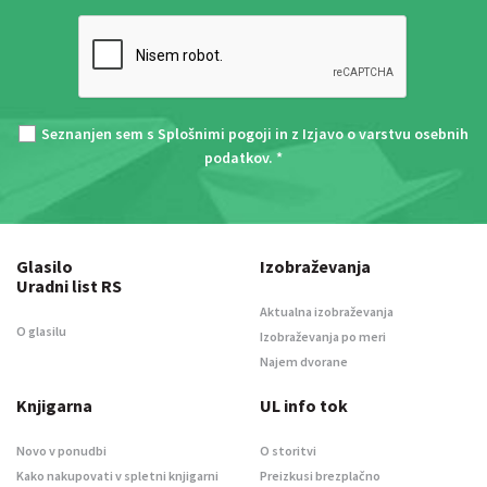
Seznanjen sem s
Splošnimi pogoji
in z
Izjavo o varstvu osebnih
podatkov
. *
Glasilo
Izobraževanja
Uradni list RS
Aktualna izobraževanja
O glasilu
Izobraževanja po meri
Najem dvorane
Knjigarna
UL info tok
Novo v ponudbi
O storitvi
Kako nakupovati v spletni knjigarni
Preizkusi brezplačno