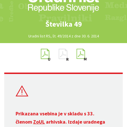
Številka 49
Uradni list RS, št. 49/2014 z dne 30. 6. 2014
Prikazana vsebina je v skladu s 33.
členom
ZoUL
arhivska. Izdaje uradnega