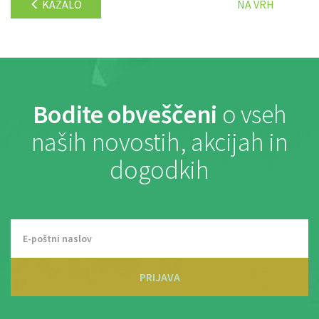
KAZALO
NA VRH
Bodite obveščeni
o vseh
naših novostih, akcijah in
dogodkih
PRIJAVA