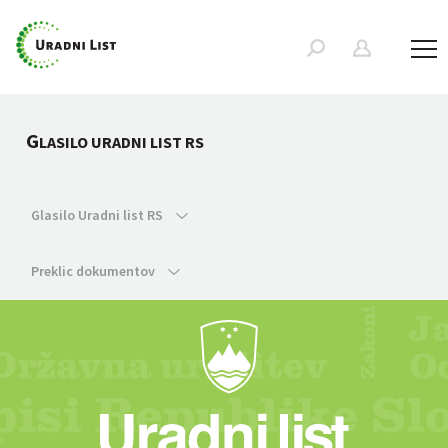
G
LASILO URADNI LIST RS
Glasilo Uradni list RS
Preklic dokumentov